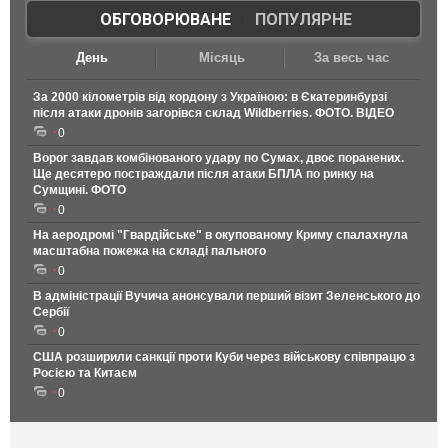
ОБГОВОРЮВАНЕ
|
ПОПУЛЯРНЕ
День
Місяць
За весь час
За 2000 кілометрів від кордону з Україною: в Єкатеринбурзі
після атаки дронів загорівся склад Wildberries. ФОТО. ВІДЕО
0
Ворог завдав комбінованого удару по Сумах, двоє поранених.
Ще десятеро постраждали після атаки БПЛА по ринку на
Сумщині. ФОТО
0
На аеродромі "Гвардійське" в окупованому Криму спалахнула
масштабна пожежа на складі пального
0
В адміністрації Вучича анонсували перший візит Зеленського до
Сербії
0
США розширили санкції проти Куби через військову співпрацю з
Росією та Китаєм
0