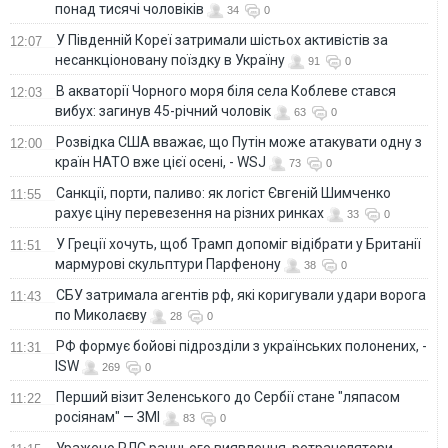
понад тисячі чоловіків
34
0
У Південній Кореї затримали шістьох активістів за
12:07
несанкціоновану поїздку в Україну
91
0
В акваторії Чорного моря біля села Коблеве стався
12:03
вибух: загинув 45-річний чоловік
63
0
Розвідка США вважає, що Путін може атакувати одну з
12:00
країн НАТО вже цієї осені, - WSJ
73
0
Санкції, порти, паливо: як логіст Євгеній Шимченко
11:55
рахує ціну перевезення на різних ринках
33
0
У Греції хочуть, щоб Трамп допоміг відібрати у Британії
11:51
мармурові скульптури Парфенону
38
0
СБУ затримала агентів рф, які коригували удари ворога
11:43
по Миколаєву
28
0
РФ формує бойові підрозділи з українських полонених, -
11:31
ISW
269
0
Перший візит Зеленського до Сербії стане "ляпасом
11:22
росіянам" — ЗМІ
83
0
Уражено РЛС раннього виявлення, ретранслятори