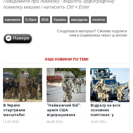
Повідомити про помилку - Виділіть орфографічну
помилку мишею і натисніть Ctrl + Enter
навчання
Сі Бріз
2016
Україна
аеродром
полігон
Сподобався матеріал? Сміливо поділися
ним в соцмережах через ці кнопки
ІНШІ НОВИНИ ПО ТЕМІ
В Україні
"Найважчий бій":
Відразу на всіх
стартували
армія США
основних
масштабні
відпрацювала
полігонах: у
навчання
операції за
вересні на Україну
11.05.2026
06.09.2024
10.09.2021
патрульних
аналогією боїв в
чекають масштабні
поліцейських
Україні. ФОТО
військові навчання