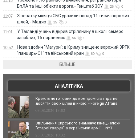
11:15
БпЛА та інші об'єкти ворога,- Генштаб ЗСУ
26
0
З початку місяця СБС уразили понад 11 тисяч ворожих
11:07
цілей, - Мадяр
25
0
У Таїланді учень відкрив стрілянину в школі: семеро
11:01
загиблих, 15 поранених
56
0
Нова здобич "Маґури": в Криму знищено ворожий ЗРГК
10:52
"панцирь-С1" та військовий кран
60
0
БІЛЬШЕ
АНАЛІТИКА
Кремль не готовий до компромісів і прагне
досягти своїх цілей війною, - Foreign Affairs
03.08.2026 13:02
Звільнення Сирського знаменує кінець епохи
"старої гвардії" в українській армії — NYT
23.07.2026 10:32