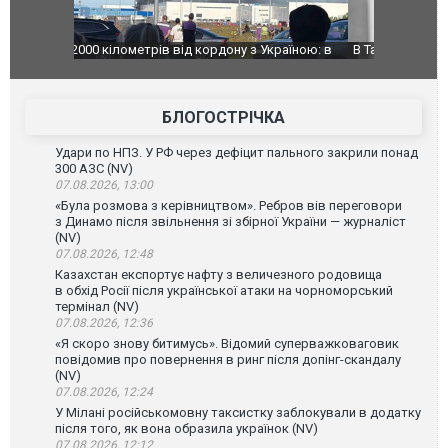
країною: в
В Таїланді футболіст загинув від удару
Топпосадов
агорівся
блискавки під час матчу: ще 12 людей
підозру
постраждали. ВІДЕО
БЛОГОСТРІЧКА
Удари по НПЗ. У РФ через дефіцит пального закрили понад
300 АЗС (NV)
07.08.2026, 13:00
«Була розмова з керівництвом». Ребров вів переговори
з Динамо після звільнення зі збірної України — журналіст
(NV)
07.08.2026, 12:48
Казахстан експортує нафту з величезного родовища
в обхід Росії після української атаки на чорноморський
термінал (NV)
07.08.2026, 12:36
«Я скоро знову битимусь». Відомий суперважковаговик
повідомив про повернення в ринг після допінг-скандалу
(NV)
07.08.2026, 12:24
У Мілані російськомовну таксистку заблокували в додатку
після того, як вона образила українок (NV)
07.08.2026, 12:12