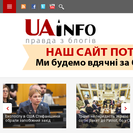
Експослу в США Стефанішиній
Трамп не передасть Україні
обрали запобіжний захід
сотні ракет до Patriot, бо у С
...