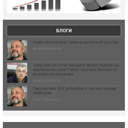
БЛОГИ
Надія лише на культ жінки в українській культурі
06.08.2026 08:49
Чому США не готові передати Україні ліцензію на
виробництво ракет Patriot: політика, безпека та
можливі альтернативи
03.08.2026 20:24
Перспектива: ЗСУ добомблять і всі інші склади
Wildberries
23.07.2026 11:31