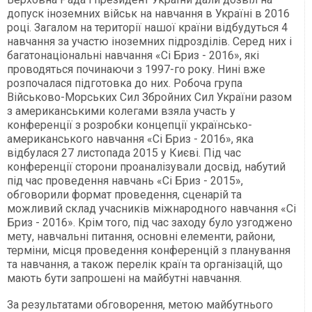
допуск іноземних військ на навчання в Україні в 2016
році. Загалом на території нашої країни відбудуться 4
навчання за участю іноземних підрозділів. Серед них і
багатонаціональні навчання «Сі Бриз - 2016», які
проводяться починаючи з 1997-го року. Нині вже
розпочалася підготовка до них. Робоча група
Військово-Морських Сил Збройних Сил України разом
з американськими колегами взяла участь у
конференції з розробки концепції українсько-
американського навчання «Сі Бриз - 2016», яка
відбулася 27 листопада 2015 у Києві. Під час
конференції сторони проаналізували досвід, набутий
під час проведення навчань «Сі Бриз - 2015»,
обговорили формат проведення, сценарій та
можливий склад учасників міжнародного навчання «Сі
Бриз - 2016». Крім того, під час заходу було узгоджено
мету, навчальні питання, основні елементи, райони,
терміни, місця проведення конференцій з планування
та навчання, а також перелік країн та організацій, що
мають бути запрошені на майбутні навчання.
За результатами обговорення, метою майбутнього