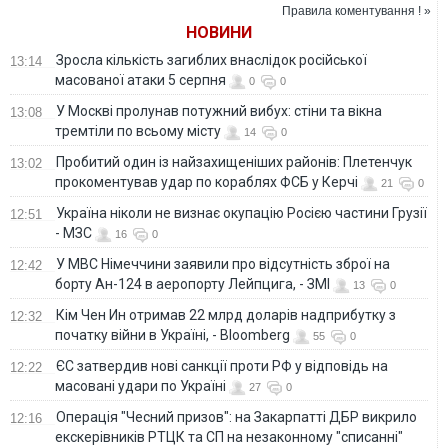
за участю країн
Правила коментування ! »
НАТО
НОВИНИ
Зросла кількість загиблих внаслідок російської
13:14
масованої атаки 5 серпня
0
0
У Москві пролунав потужний вибух: стіни та вікна
13:08
тремтіли по всьому місту
14
0
Пробитий один із найзахищеніших районів: Плетенчук
13:02
прокоментував удар по кораблях ФСБ у Керчі
21
0
Україна ніколи не визнає окупацію Росією частини Грузії
12:51
- МЗС
16
0
У МВС Німеччини заявили про відсутність зброї на
12:42
борту Ан-124 в аеропорту Лейпцига, - ЗМІ
13
0
Кім Чен Ин отримав 22 млрд доларів надприбутку з
12:32
початку війни в Україні, - Bloomberg
55
0
ЄС затвердив нові санкції проти РФ у відповідь на
12:22
масовані удари по Україні
27
0
Операція "Чесний призов": на Закарпатті ДБР викрило
12:16
екскерівників РТЦК та СП на незаконному "списанні"