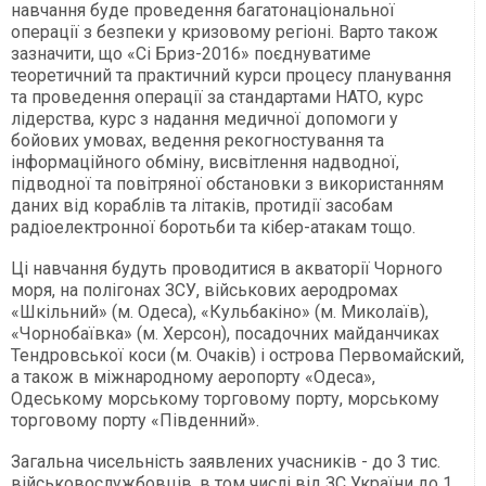
навчання буде проведення багатонаціональної
операції з безпеки у кризовому регіоні. Варто також
зазначити, що «Сі Бриз-2016» поєднуватиме
теоретичний та практичний курси процесу планування
та проведення операції за стандартами НАТО, курс
лідерства, курс з надання медичної допомоги у
бойових умовах, ведення рекогностування та
інформаційного обміну, висвітлення надводної,
підводної та повітряної обстановки з використанням
даних від кораблів та літаків, протидії засобам
радіоелектронної боротьби та кібер-атакам тощо.
Ці навчання будуть проводитися в акваторії Чорного
моря, на полігонах ЗСУ, військових аеродромах
«Шкільний» (м. Одеса), «Кульбакіно» (м. Миколаїв),
«Чорнобаївка» (м. Херсон), посадочних майданчиках
Тендровської коси (м. Очаків) і острова Первомайский,
а також в міжнародному аеропорту «Одеса»,
Одеському морському торговому порту, морському
торговому порту «Південний».
Загальна чисельність заявлених учасників - до 3 тис.
військовослужбовців, в том числі від ЗС України до 1