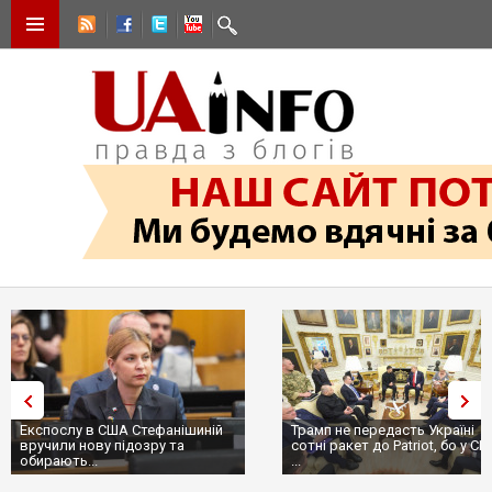
Експослу в США Стефанішиній
Трамп не передасть Україні
вручили нову підозру та
сотні ракет до Patriot, бо у С
обирають...
...