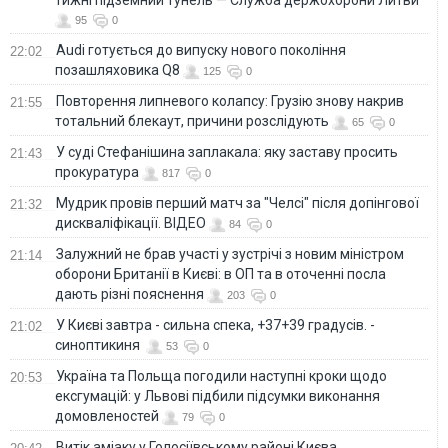
95
0
Audi готується до випуску нового покоління
22:02
позашляховика Q8
125
0
Повторення липневого колапсу: Грузію знову накрив
21:55
тотальний блекаут, причини розслідують
65
0
У суді Стефанішина заплакала: яку заставу просить
21:43
прокуратура
817
0
Мудрик провів перший матч за "Челсі" після допінгової
21:32
дискваліфікації. ВІДЕО
84
0
Залужний не брав участі у зустрічі з новим міністром
21:14
оборони Британії в Києві: в ОП та в оточенні посла
дають різні пояснення
203
0
У Києві завтра - сильна спека, +37+39 градусів. -
21:02
синоптикиня
53
0
Україна та Польща погодили наступні кроки щодо
20:53
ексгумацій: у Львові підбили підсумки виконання
домовленостей
79
0
Витік аміаку у Голосіївському районі Києва