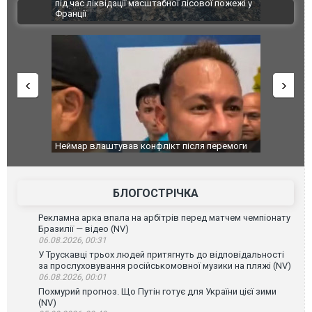
ї пожежі у
Болгарії затримала міжнародного наркобарона.
одна людин
ВІДЕО
ФОТО
перемоги
Мудрик провів перший матч за "Челсі" після
Українські
допінгової дискваліфікації. ВІДЕО
під час лік
Франції
БЛОГОСТРІЧКА
Рекламна арка впала на арбітрів перед матчем чемпіонату
Бразилії — відео (NV)
06.08.2026, 00:31
У Трускавці трьох людей притягнуть до відповідальності
за прослуховування російськомовної музики на пляжі (NV)
06.08.2026, 00:01
Похмурий прогноз. Що Путін готує для України цієї зими
(NV)