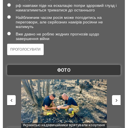
рф навпаки піде на ескалацію попри здоровий глузд і
намагатиметься триматися до останнього
Найближчим часом росія може погодитись на
переговори, але серйозних намірів росіяни не
матимуть
Вже давно не роблю жодних прогнозів щодо
завершення війни
ФОТО
и козуленя
СБУ за сприяння Нацполіції та правоохоронців
Росіяни ат