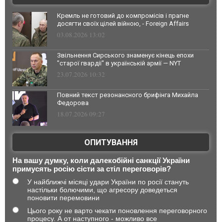
Кремль не готовий до компромісів і прагне
досягти своїх цілей війною, - Foreign Affairs
03.08.2026 13:02
Звільнення Сирського знаменує кінець епохи
"старої гвардії" в українській армії — NYT
23.07.2026 10:32
Повний текст резонансного брифінга Михайла
Федорова
18.07.2026 09:27
ОПИТУВАННЯ
На вашу думку, коли далекобійні санкції України
примусять росію сісти за стіл переговорів?
У найближчі місяці удари України по росії стануть
настільки болючими, що агресору доведеться
поновити перемовини
Цього року не варто чекати поновлення переговорного
процесу. А от наступного - можливо все