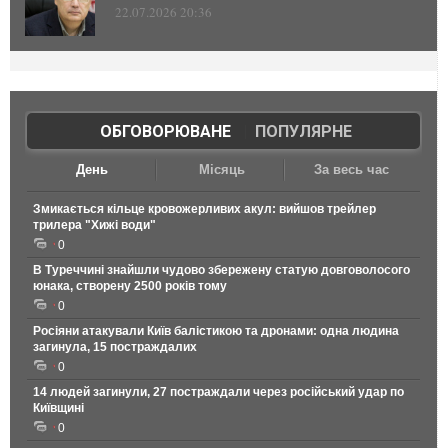
22.07.2026 20:36
ОБГОВОРЮВАНЕ
|
ПОПУЛЯРНЕ
День
Місяць
За весь час
Змикається кільце кровожерливих акул: вийшов трейлер
трилера "Хижі води"
0
В Туреччині знайшли чудово збережену статую довговолосого
юнака, створену 2500 років тому
0
Росіяни атакували Київ балістикою та дронами: одна людина
загинула, 15 постраждалих
0
14 людей загинули, 27 постраждали через російський удар по
Київщині
0