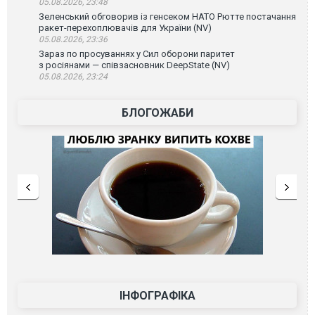
05.08.2026, 23:48
Зеленський обговорив із генсеком НАТО Рютте постачання
ракет-перехоплювачів для України (NV)
05.08.2026, 23:36
Зараз по просуваннях у Сил оборони паритет
з росіянами — співзасновник DeepState (NV)
05.08.2026, 23:24
БЛОГОЖАБИ
ІНФОГРАФІКА