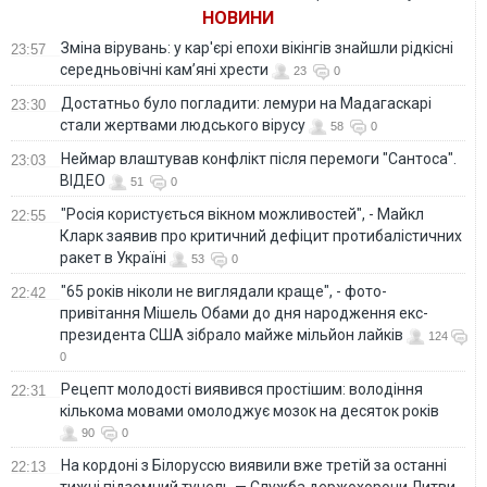
Луганській
НОВИНИ
областях
Зміна вірувань: у кар'єрі епохи вікінгів знайшли рідкісні
23:57
середньовічні кам’яні хрести
23
0
Достатньо було погладити: лемури на Мадагаскарі
23:30
стали жертвами людського вірусу
58
0
Неймар влаштував конфлікт після перемоги "Сантоса".
23:03
ВІДЕО
51
0
"Росія користується вікном можливостей", - Майкл
22:55
Кларк заявив про критичний дефіцит протибалістичних
ракет в Україні
53
0
"65 років ніколи не виглядали краще", - фото-
22:42
привітання Мішель Обами до дня народження екс-
президента США зібрало майже мільйон лайків
124
0
Рецепт молодості виявився простішим: володіння
22:31
кількома мовами омолоджує мозок на десяток років
90
0
На кордоні з Білоруссю виявили вже третій за останні
22:13
тижні підземний тунель — Служба держохорони Литви