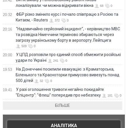
20:42
локалізували: чи можна відкривати вікна
68
0
ФБР різко змінило курс і почало співпрацю з Росією та
20:32
Китаєм, - Reuters
372
0
"Надзвичайно серйозний інцидент", - керівництво МВС
20:16
та розвідка Німеччини терміново збираються через
загрозу українському борту в аеропорту Лейпцига
509
0
У ЦПД розповіли про єдиний спосіб обмежити російські
20:00
удари по Україні
241
0
На Донеччині посилили евакуацію: з Краматорська,
19:53
Біленького та Красноторки примусово вивезуть понад
500 дітей
32
0
У разі оголошення тривоги негайно покидайте
19:41
"Епіцентр": "Флеш" попередив про небезпеку
181
0
БІЛЬШЕ
АНАЛІТИКА