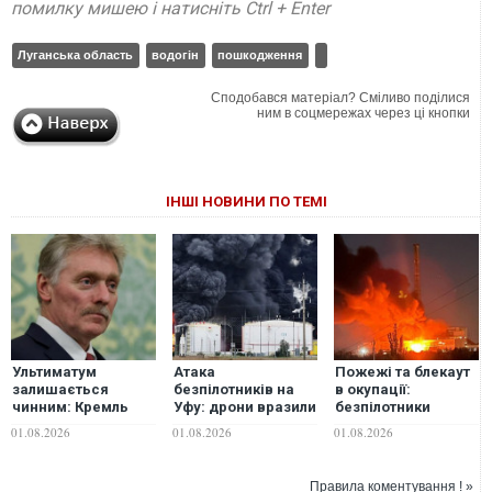
помилку мишею і натисніть Ctrl + Enter
Луганська область
водогін
пошкодження
Сподобався матеріал? Сміливо поділися
ним в соцмережах через ці кнопки
ІНШІ НОВИНИ ПО ТЕМІ
Ультиматум
Атака
Пожежі та блекаут
залишається
безпілотників на
в окупації:
чинним: Кремль
Уфу: дрони вразили
безпілотники
відповів на
нафтопереробний
атакували
01.08.2026
01.08.2026
01.08.2026
пропозиції Марко
завод
енергетику у
Рубіо розпочати
Донецькій,
переговори
Запорізькій та
Правила коментування ! »