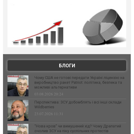
БЛОГИ
Чому США не готові передати Україні ліцензію на
виробництво ракет Patriot: політика, безпека та
можливі альтернативи
03.08.2026 20:24
Перспектива: ЗСУ добомблять і всі інші склади
Wildberries
23.07.2026 11:31
“Нова кров” чи вимушений хід? Чому Драпатий
очолив ЗСУ на піку суспільних протестів