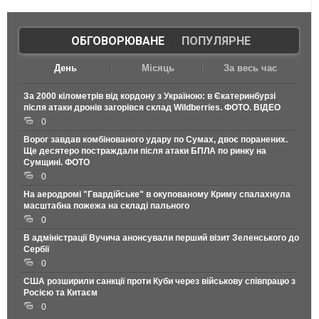
ОБГОВОРЮВАНЕ
|
ПОПУЛЯРНЕ
День
Місяць
За весь час
За 2000 кілометрів від кордону з Україною: в Єкатеринбурзі
після атаки дронів загорівся склад Wildberries. ФОТО. ВІДЕО
0
Ворог завдав комбінованого удару по Сумах, двоє поранених.
Ще десятеро постраждали після атаки БПЛА по ринку на
Сумщині. ФОТО
0
На аеродромі "Гвардійське" в окупованому Криму спалахнула
масштабна пожежа на складі пального
0
В адміністрації Вучича анонсували перший візит Зеленського до
Сербії
0
США розширили санкції проти Куби через військову співпрацю з
Росією та Китаєм
0