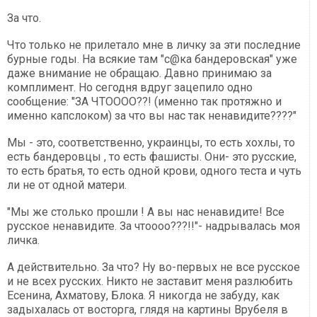
За что.
Что только не прилетало мне в личку за эти последние
бурные годы. На всякие там "с@ка бандеровская" уже
даже внимание не обращаю. Давно принимаю за
комплимент. Но сегодня вдруг зацепило одно
сообщение: "ЗА ЧТОООО??! (именно так протяжно и
именно капслоком) за что вы нас так ненавидите????"
Мы - это, соответственно, украинцы, то есть хохлы, то
есть бандеровцы , то есть фашисты. Они- это русские,
то есть братья, то есть одной крови, одного теста и чуть
ли не от одной матери.
"Мы же столько прошли ! А вы нас ненавидите! Все
русское ненавидите. За чтоооо???!!"- надрывалась моя
личка.
А действительно. За что? Ну во-первых не все русское
и не всех русских. Никто не заставит меня разлюбить
Есенина, Ахматову, Блока. Я никогда не забуду, как
задыхалась от восторга, глядя на картины Врубеля в