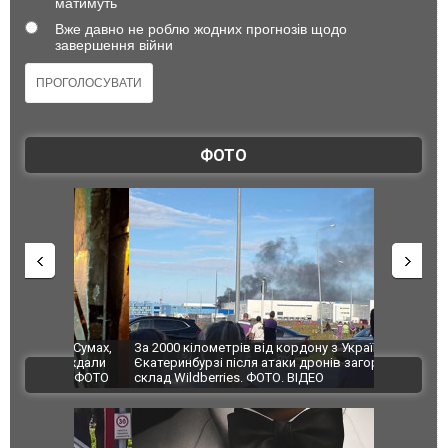
матимуть
Вже давно не роблю жодних прогнозів щодо
завершення війни
ФОТО
по Сумах,
За 2000 кілометрів від кордону з Україною: в
"Мої іграш
траждали
Єкатеринбурзі після атаки дронів загорівся
суперкарів
ВІДЕО
ині. ФОТО
склад Wildberries. ФОТО. ВІДЕО