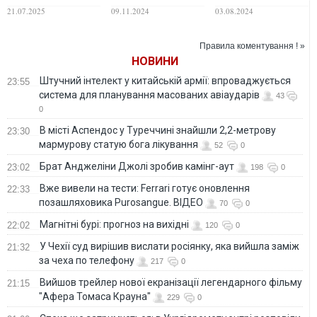
що змінилося
закінчення війни в
подробиці
21.07.2025
09.11.2024
03.08.2024
Україні
ураження
Правила коментування ! »
НОВИНИ
Штучний інтелект у китайській армії: впроваджується
23:55
система для планування масованих авіаударів
43
0
В місті Аспендос у Туреччині знайшли 2,2-метрову
23:30
мармурову статую бога лікування
52
0
Брат Анджеліни Джолі зробив камінг-аут
23:02
198
0
Вже вивели на тести: Ferrari готує оновлення
22:33
позашляховика Purosangue. ВІДЕО
70
0
Магнітні бурі: прогноз на вихідні
22:02
120
0
У Чехії суд вирішив вислати росіянку, яка вийшла заміж
21:32
за чеха по телефону
217
0
Вийшов трейлер нової екранізації легендарного фільму
21:15
"Афера Томаса Крауна"
229
0