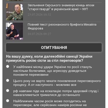
Звільнення Сирського знаменує кінець епохи
"старої гвардії" в українській армії — NYT
23.07.2026 10:32
Повний текст резонансного брифінга Михайла
Федорова
18.07.2026 09:27
ОПИТУВАННЯ
На вашу думку, коли далекобійні санкції України
примусять росію сісти за стіл переговорів?
У найближчі місяці удари України по росії стануть
настільки болючими, що агресору доведеться
поновити перемовини
Цього року не варто чекати поновлення переговорного
процесу. А от наступного - можливо все
рф навпаки піде на ескалацію попри здоровий глузд і
намагатиметься триматися до останнього
Найближчим часом росія може погодитись на
переговори, але серйозних намірів росіяни не