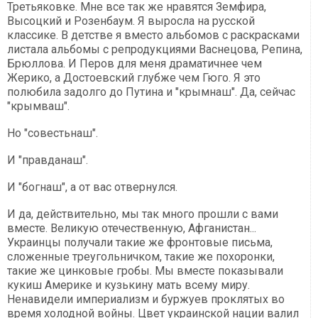
Третьяковке. Мне все так же нравятся Земфира,
Высоцкий и Розенбаум. Я выросла на русской
классике. В детстве я вместо альбомов с раскрасками
листала альбомы с репродукциями Васнецова, Репина,
Брюллова. И Перов для меня драматичнее чем
Жерико, а Достоевский глубже чем Гюго. Я это
полюбила задолго до Путина и "крымнаш". Да, сейчас
"крымваш".
Но "совестьнаш".
И "правданаш".
И "богнаш", а от вас отвернулся.
И да, действительно, мы так много прошли с вами
вместе. Великую отечественную, Афганистан...
Украинцы получали такие же фронтовые письма,
сложенные треугольничком, такие же похоронки,
такие же цинковые гробы. Мы вместе показывали
кукиш Америке и кузькину мать всему миру.
Ненавидели империализм и буржуев проклятых во
время холодной войны. Цвет украинской нации валил