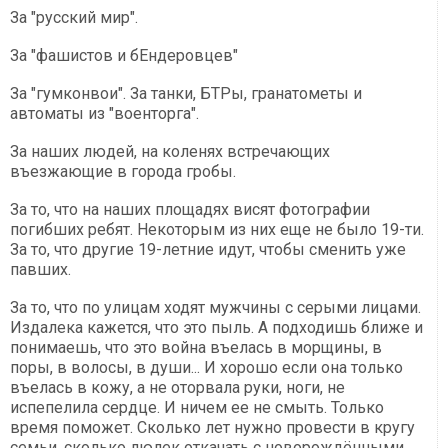
За "русский мир".
За "фашистов и бЕндеровцев"
За "гумконвои". За танки, БТРы, гранатометы и
автоматы из "военторга".
За наших людей, на коленях встречающих
въезжающие в города гробы.
За то, что на наших площадях висят фотографии
погибших ребят. Некоторым из них еще не было 19-ти.
За то, что другие 19-летние идут, чтобы сменить уже
павших.
За то, что по улицам ходят мужчины с серыми лицами.
Издалека кажется, что это пыль. А подходишь ближе и
понимаешь, что это война въелась в морщины, в
поры, в волосы, в души... И хорошо если она только
въелась в кожу, а не оторвала руки, ноги, не
испепелила сердце. И ничем ее не смыть. Только
время поможет. Сколько лет нужно провести в кругу
семьи, сколько люлек откачать с новорождёнными