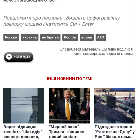
Повідомити про помилку - Виділіть орфографічну
помилку мишею і натисніть Ctrl + Enter
Россия
Украина
не братья
Ростов
война
АТО
Сподобався матеріал? Сміливо поділися
ним в соцмережах через ці кнопки
ІНШІ НОВИНИ ПО ТЕМІ
Ворог підвищив
"Мирний план"
Підводного човна
точність "Шахедів":
Трампа: з'явився
"Ростов-на-Дону" у
експерт пояснив,
новий варіант
Росії більше нема: