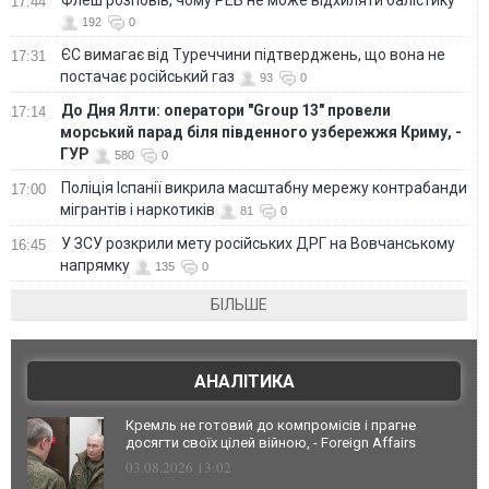
17:44
192
0
ЄС вимагає від Туреччини підтверджень, що вона не
17:31
постачає російський газ
93
0
До Дня Ялти: оператори "Group 13" провели
17:14
морський парад біля південного узбережжя Криму, -
ГУР
580
0
Поліція Іспанії викрила масштабну мережу контрабанди
17:00
мігрантів і наркотиків
81
0
У ЗСУ розкрили мету російських ДРГ на Вовчанському
16:45
напрямку
135
0
БІЛЬШЕ
АНАЛІТИКА
Кремль не готовий до компромісів і прагне
досягти своїх цілей війною, - Foreign Affairs
03.08.2026 13:02