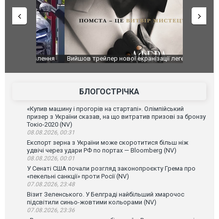
оновлення
Вийшов трейлер нової екранізації легендарного
Зеленський
фільму "Афера Томаса Крауна"
перемовин
БЛОГОСТРІЧКА
«Купив машину і прогорів на стартапі». Олімпійський
призер з України сказав, на що витратив призові за бронзу
Токіо-2020 (NV)
08.08.2026, 00:31
Експорт зерна з України може скоротитися більш ніж
удвічі через удари РФ по портах — Bloomberg (NV)
08.08.2026, 00:01
У Сенаті США почали розгляд законопроєкту Грема про
«пекельні санкції» проти Росії (NV)
07.08.2026, 23:48
Візит Зеленського. У Белграді найбільший хмарочос
підсвітили синьо-жовтими кольорами (NV)
07.08.2026, 23:36