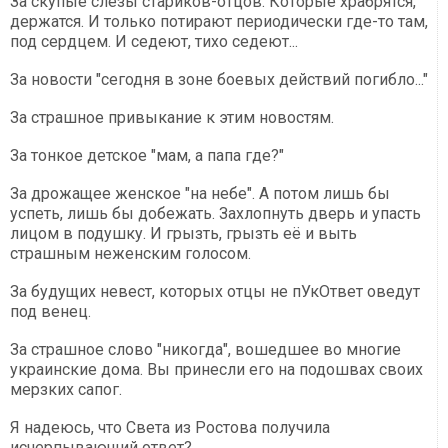
За скупые слёзы стариков-отцов. Которые храбрятся,
держатся. И только потирают периодически где-то там,
под сердцем. И седеют, тихо седеют...
За новости "сегодня в зоне боевых действий погибло..."
За страшное привыкание к этим новостям.
За тонкое детское "мам, а папа где?"
За дрожащее женское "на небе". А потом лишь бы
успеть, лишь бы добежать. Захлопнуть дверь и упасть
лицом в подушку. И грызть, грызть её и выть
страшным неженским голосом.
За будущих невест, которых отцы не пУкОтвет оведут
под венец.
За страшное слово "никогда", вошедшее во многие
украинские дома. Вы принесли его на подошвах своих
мерзких сапог.
Я надеюсь, что Света из Ростова получила
исчерпывающий ответ?