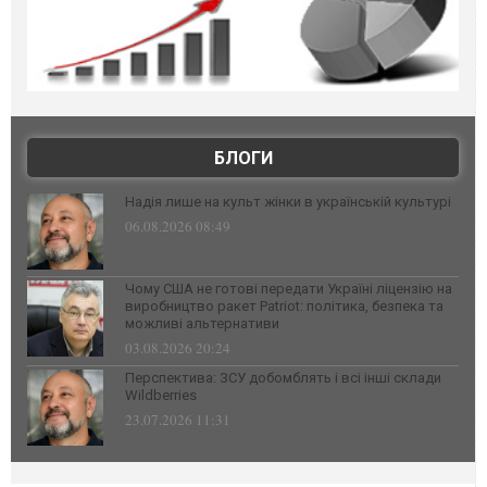
БЛОГИ
Надія лише на культ жінки в українській культурі
06.08.2026 08:49
Чому США не готові передати Україні ліцензію на
виробництво ракет Patriot: політика, безпека та
можливі альтернативи
03.08.2026 20:24
Перспектива: ЗСУ добомблять і всі інші склади
Wildberries
23.07.2026 11:31