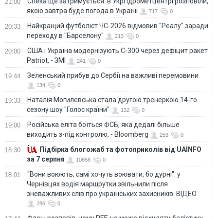
Спека ще затримується: в Укргідрометцентрі розповіли,
21:00
якою завтра буде погода в Україні
717
0
Найкращий футболіст ЧС-2026 відмовив "Реалу" заради
20:33
переходу в "Барселону"
213
0
США і Україна модернізують С-300 через дефіцит ракет
20:00
Patriot, - ЗМІ
241
0
Зеленський прибув до Сербії на важливі перемовини
19:44
134
0
Наталія Могилевська стала другою тренеркою 14-го
19:33
сезону шоу "Голос країни"
132
0
Російська еліта боїться ФСБ, яка дедалі більше
19:00
виходить з-під контролю, - Bloomberg
253
0
Підбірка блогожаб та фотоприколів від UAINFO
18:30
за 7 серпня
10858
0
"Вони воюють, самі хочуть воювати, бо дурні": у
18:01
Чернівцях водія маршрутки звільнили після
зневажливих слів про українських захисників. ВІДЕО
286
0
Флеш розповів, чому РЕБ не може відхиляти балістику