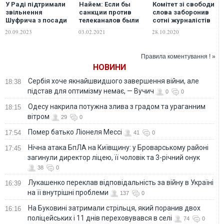
У Раді підтримали
Найем: Если бы
Комітет зі свободи
звільнення
санкции против
слова заборонив
Шуфрича з посади
телеканалов были
сотні журналістів
голови Комітету зі
введены шесть лет
відвідувати
20.09.2023
03.02.2021
28.10.2020
свободи слова
назад, сегодня в
парламент
украинской
политике уже не
Правила коментування ! »
было Виктора
НОВИНИ
Медведчука
Сербія хоче якнайшвидшого завершення війни, але
18:38
підстав для оптимізму немає, — Вучич
0
0
Одесу накрила потужна злива з градом та ураганним
18:15
вітром
29
0
Помер батько Ліонеля Мессі
17:54
41
0
Нічна атака БпЛА на Київщину: у Броварському районі
17:45
загинули директор ліцею, її чоловік та 3-річний онук
38
0
Лукашенко переклав відповідальність за війну в Україні
16:39
на її внутрішні проблеми
137
0
На Буковині затримали стрільця, який поранив двох
16:16
поліцейських і 11 днів переховувався в селі
74
0