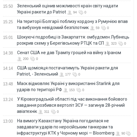
Зеленський оцінив можливості країн світу надати
15:50
Україні ракети до Patriot
94
0
На території Болгарії поблизу кордону з Румунією впав
15:25
та вибухнув невідомий безпілотник
59
0
Шокуючі подробиці із Закарпаття: омбудсмен Лубінець
15:01
розкрив схему у Берегівському РТЦК та СП
323
0
Сенат США не дав Трампу грошей на війну з Іраном
14:38
200
0
США щомісяця постачатимуть Україні ракети для
14:14
Patriot, - Зеленський
177
0
Маск відмовляє Україні у використанні Starlink для
13:48
ударів по території РФ
153
0
У Кіровоградській області під час виконання бойового
13:24
завдання розбився вертоліт ЗСУ — загинув 28-річний
авіатехнік
311
0
На вимогу Казахстану Україна погодилася не
13:00
завдавати ударів по неросійським танкерам та
інфраструктурі КТК у Чорному морі — Bloomberg
90