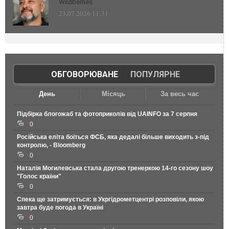
Wildberries
23.07.2026 11:31
ОБГОВОРЮВАНЕ
|
ПОПУЛЯРНЕ
День
Місяць
За весь час
Підбірка блогожаб та фотоприколів від UAINFO за 7 серпня
0
Російська еліта боїться ФСБ, яка дедалі більше виходить з-під
контролю, - Bloomberg
0
Наталія Могилевська стала другою тренеркою 14-го сезону шоу
"Голос країни"
0
Спека ще затримується: в Укргідрометцентрі розповіли, якою
завтра буде погода в Україні
0