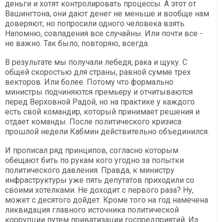
деньги и хотят контролировать процессы. А этот от
Вашингтона, они дают денег не меньше и вообще нам
доверяют, но попросили одного человека взять.
Напомню, совпадения все случайны. Или почти все -
не важно. Так было, повторяю, всегда.
В результате мы получали лебедя, рака и щуку. С
общей скоростью для страны, равной сумме трех
векторов. Или более. Потому что формально
министры подчиняются премьеру и отчитываются
перед Верховной Радой, но на практике у каждого
есть свой командир, который принимает решения и
отдает команды. После политического кризиса
прошлой недели Кабмин действительно объединился.
И прописал ряд принципов, согласно которым
обещают бить по рукам кого угодно за попытки
политического давления. Правда, к министру
инфраструктуры уже пять депутатов приходили со
своими хотелками. Не доходит с первого раза? Ну,
может с десятого дойдет. Кроме того на год намечена
ликвидация главного источника политической
коррупции путем приватизации госпредприятий. Из