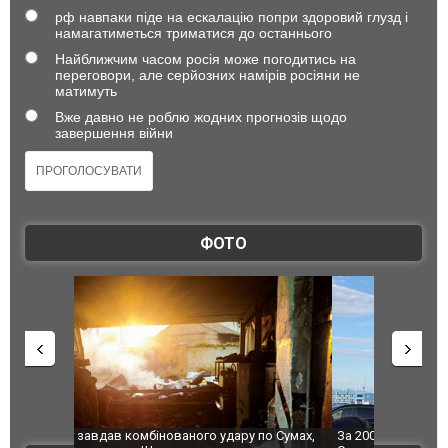
рф навпаки піде на ескалацію попри здоровий глузд і
намагатиметься триматися до останнього
Найближчим часом росія може погодитись на
переговори, але серйозних намірів росіяни не
матимуть
Вже давно не роблю жодних прогнозів щодо
завершення війни
ФОТО
по Сумах,
За 2000 кілометрів від кордону з Україною: в
"Мої іграш