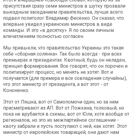
присутствия сразу семи министров в шутку прозвали
выездным заседанием правительства, лучше всего
подвел политолог Владимир Фесенко. Он сказал, что
впервые увидел украинских министров в виде
команды. И это «в десятку». Я по своим личным
впечатлениям полностью согласен.
Мы привыкли, что правительство Украины это такая
себе «сборная солянка». Так было всегда - при всех
премьерах и президентах. Квотный, будь он неладен,
принцип формирования. Все говорят, что он порочен и
политизирует процесс, но менять не хотят. Вот и
получается (для примера и все совпадения случайны),
что этот министр от президента, а вот этот - от
Кононенко.
Этот от Ляшка, вот от Самопомочи один, но за ним
присматривают из АП. Вот от Ложкина, толковый, но
пока не врубается в схемы, вот от Юли, хотя вообще от
регионалов, но это их межпартийное соглашение -
квоту забрали и пусть поступают с ней, как хотят. Этот
министр от европейских товарищей, они дают нам