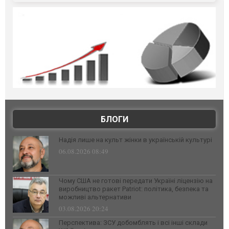
БЛОГИ
Надія лише на культ жінки в українській культурі
06.08.2026 08:49
Чому США не готові передати Україні ліцензію на
виробництво ракет Patriot: політика, безпека та
можливі альтернативи
03.08.2026 20:24
Перспектива: ЗСУ добомблять і всі інші склади