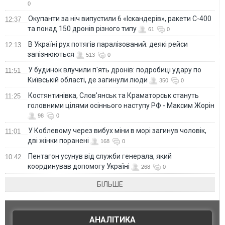
0
Окупанти за ніч випустили 6 «Іскандерів», ракети С-400
12:37
та понад 150 дронів різного типу
61
0
В Україні рух потягів паралізований: деякі рейси
12:13
запізнюються
513
0
У будинок влучили п'ять дронів: подробиці удару по
11:51
Київській області, де загинули люди
350
0
Костянтинівка, Слов'янськ та Краматорськ стануть
11:25
головними цілями осіннього наступу РФ - Максим Жорін
98
0
У Коблевому через вибух міни в морі загинув чоловік,
11:01
дві жінки поранені
168
0
Пентагон усунув від служби генерала, який
10:42
координував допомогу Україні
268
0
БІЛЬШЕ
АНАЛІТИКА