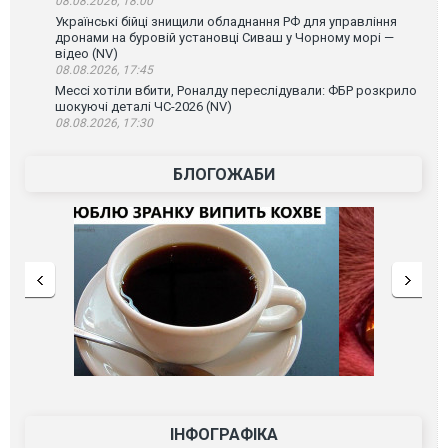
08.08.2026, 18:00
Українські бійці знищили обладнання РФ для управління
дронами на буровій установці Сиваш у Чорному морі —
відео (NV)
08.08.2026, 17:45
Мессі хотіли вбити, Роналду переслідували: ФБР розкрило
шокуючі деталі ЧС-2026 (NV)
08.08.2026, 17:30
БЛОГОЖАБИ
ІНФОГРАФІКА