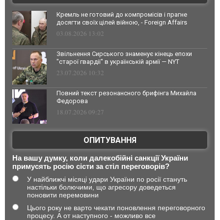
Кремль не готовий до компромісів і прагне
досягти своїх цілей війною, - Foreign Affairs
03.08.2026 13:02
Звільнення Сирського знаменує кінець епохи
"старої гвардії" в українській армії — NYT
23.07.2026 10:32
Повний текст резонансного брифінга Михайла
Федорова
18.07.2026 09:27
ОПИТУВАННЯ
На вашу думку, коли далекобійні санкції України
примусять росію сісти за стіл переговорів?
У найближчі місяці удари України по росії стануть
настільки болючими, що агресору доведеться
поновити перемовини
Цього року не варто чекати поновлення переговорного
процесу. А от наступного - можливо все