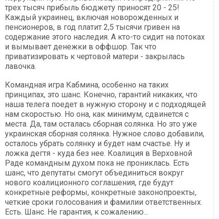
трех тысяч прибыль бюджету приносят 20 - 25!
Каждый украинец, включая новорожденных и
пенсионеров, в год платит 2,5 тысячи гривен на
содержание этого наследия. А кто-то сидит на потоках
и вымывает денежки в оффшор. Так что
приватизировать к чертовой матери - закрылась
лавочка.
Командная игра Кабмина, особенно на таких
принципах, это шанс. Конечно, гарантий никаких, что
наша телега поедет в нужную сторону и с подходящей
нам скоростью. Но она, как минимум, сдвинется с
места. Да, там осталась сборная солянка. Но это уже
украинская сборная солянка. Нужное слово добавили,
осталось убрать солянку и будет нам счастье. Ну и
ложка дегтя - куда без нее. Коалиция в Верховной
Раде командным духом пока не прониклась. Есть
шанс, что депутаты смогут объединиться вокруг
нового коалиционного соглашения, где будут
конкретные реформы, конкретные законопроекты,
четкие сроки голосования и фамилии ответственных.
Есть. Шанс. Не гарантия, к сожалению...