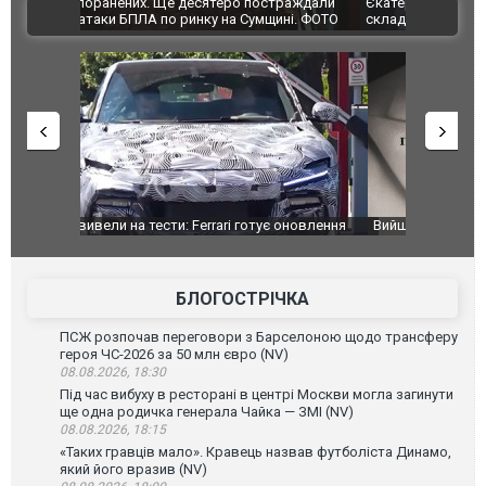
траждали
Єкатеринбурзі після атаки дронів загорівся
суперкарів
ВІДЕО
ині. ФОТО
склад Wildberries. ФОТО. ВІДЕО
оновлення
Вийшов трейлер нової екранізації легендарного
Зеленський
фільму "Афера Томаса Крауна"
перемовин
БЛОГОСТРІЧКА
ПСЖ розпочав переговори з Барселоною щодо трансферу
героя ЧС-2026 за 50 млн євро (NV)
08.08.2026, 18:30
Під час вибуху в ресторані в центрі Москви могла загинути
ще одна родичка генерала Чайка — ЗМІ (NV)
08.08.2026, 18:15
«Таких гравців мало». Кравець назвав футболіста Динамо,
який його вразив (NV)