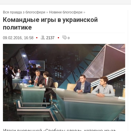
Вся правда з блогосфери
»
Новини блогосфери
»
Командные игры в украинской
политике
•
•
09.02.2016, 16:58
2137
0
Итоги вчерашней «Свободы слова», которую из-за