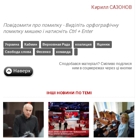
Кирилл САЗОНОВ
Повідомити про помилку - Виділіть орфографічну
помилку мишею і натисніть Ctrl + Enter
Украина
Кабмин
Верховная Рада
коалиция
Яценюк
Свобода слова
Фесенко
команда
Сподобався матеріал? Сміливо поділися
ним в соцмережах через ці кнопки
ІНШІ НОВИНИ ПО ТЕМІ