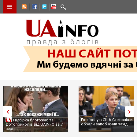
Експослу в США Стефанішині
Підбірка блогожаб та
обрали запобіжний захід
фотоприколів від UAINFO за 7
серпня