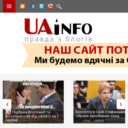
Експослу в США Стефанішині
Підбірка блогожаб та
обрали запобіжний захід
фотоприколів від UAINFO за 7
серпня