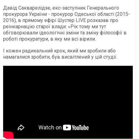
Давід Сакварелідзе, екс-заступник Генерального
прокурора України - прокурор Одеської області (2015-
2016), в прямому ефірі Шустер LIVE розказав про
реінкарнацію старої влади: «Рік тому ми тут
обговорювали ідеологічні зміни та зміну філософії в
роботі прокуратури, в яку ми всі вірили.
І кожен радикальний крок, який ми зробили або
намагалися зробити, був висвітлений у цій студії.