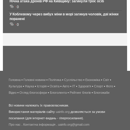
Нічна атака дронів РФ на Київщину: загинули троє осіб
0
У Коблевому через вибух міни в морі загинув чоловік, дві жінки
поранені
0
Головна
•
Головні новини
•
Політика
•
Суспільство
•
Економіка
беспроводной
•
Світ
•
Культура
•
Наука
•
Історія
•
Освіта
•
Авто
•
IT
•
Здоров'я
интернет
•
Спорт
•
Фото
•
Відео
•
Огляд блогосфери
•
Блоголента
•
Рейтинг блогів
киев
•
Блогожаби
и
Всі новини належать їх правовласникам.
область
Використання матеріалів сайту
uainfo.org
дозволяється за умови
wimax
посилання (для інтернет-видань - гіперпосилання).
интернет
Про нас
.
Контактна інформація
.
uainfo.org@gmail.com
в