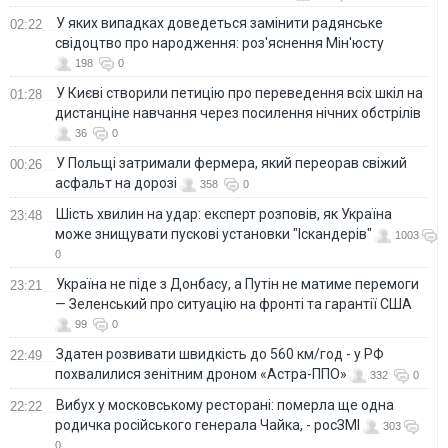
У яких випадках доведеться замінити радянське
02:22
свідоцтво про народження: роз'яснення Мін'юсту
198
0
У Києві створили петицію про переведення всіх шкіл на
01:28
дистанціне навчання через посилення нічних обстрілів
36
0
У Польщі затримали фермера, який переорав свіжий
00:26
асфальт на дорозі
358
0
Шість хвилин на удар: експерт розповів, як Україна
23:48
може знищувати пускові установки "Іскандерів"
1003
0
Україна не піде з Донбасу, а Путін не матиме перемоги
23:21
— Зеленський про ситуацію на фронті та гарантії США
99
0
Здатен розвивати швидкість до 560 км/год - у РФ
22:49
похвалилися зенітним дроном «Астра-ППО»
332
0
Вибух у московському ресторані: померла ще одна
22:22
родичка російського генерала Чайка, - росЗМІ
303
0