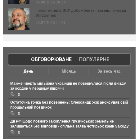
03.08.2026 20:24
Перспектива: ЗСУ добомблять і всі інші склади
Wildberries
23.07.2026 11:31
ОБГОВОРЮВАНЕ
|
ПОПУЛЯРНЕ
День
Місяць
За весь час
Майже чверть мільйона українців не повернулися після виїзду
за кордон у першому півріччі
0
Остаточна точка без повернень: Олександр Усік анонсував свій
прощальний поєдинок
0
Дії РФ щодо повного захоплення грузинських земель не
залишаться без відповіді - спільна заява чотирьох країн Заходу
0