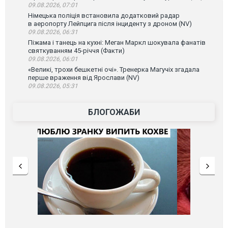
09.08.2026, 07:01
Німецька поліція встановила додатковий радар
в аеропорту Лейпцига після інциденту з дроном (NV)
09.08.2026, 06:31
Піжама і танець на кухні: Меган Маркл шокувала фанатів
святкуванням 45-річчя (Факти)
09.08.2026, 06:01
«Великі, трохи бешкетні очі». Тренерка Магучіх згадала
перше враження від Ярослави (NV)
09.08.2026, 05:31
БЛОГОЖАБИ