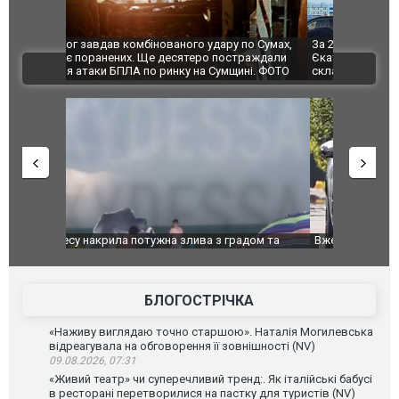
по Сумах,
За 2000 кілометрів від кордону з Україною: в
"Мої іграш
траждали
Єкатеринбурзі після атаки дронів загорівся
суперкарів
ВІДЕО
ині. ФОТО
склад Wildberries. ФОТО. ВІДЕО
дом та
Вже вивели на тести: Ferrari готує оновлення
Вийшов тре
позашляховика Purosangue. ВІДЕО
фільму "Аф
БЛОГОСТРІЧКА
«Наживу виглядаю точно старшою». Наталія Могилевська
відреагувала на обговорення її зовнішності (NV)
09.08.2026, 07:31
«Живий театр» чи суперечливий тренд:. Як італійські бабусі
в ресторані перетворилися на пастку для туристів (NV)