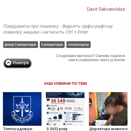
Davit Sakvarelidze
Повідомити про помилку - Виділіть орфографічну
помилку мишею і натисніть Ctrl + Enter
Давід Сакварелідзе
Сакварелідзе
генпрокурор
Сподобався матеріал? Сміливо поділися
ним в соцмережах через ці кнопки
ІНШІ НОВИНИ ПО ТЕМІ
Топпосадовцю
З 2022 року
Директора мовного