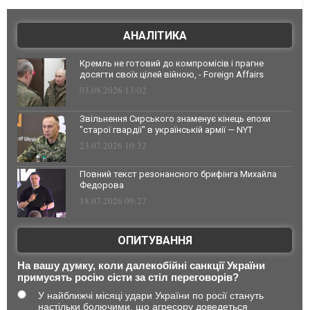
АНАЛІТИКА
Кремль не готовий до компромісів і прагне
досягти своїх цілей війною, - Foreign Affairs
03.08.2026 13:02
Звільнення Сирського знаменує кінець епохи
"старої гвардії" в українській армії — NYT
23.07.2026 10:32
Повний текст резонансного брифінга Михайла
Федорова
18.07.2026 09:27
ОПИТУВАННЯ
На вашу думку, коли далекобійні санкції України
примусять росію сісти за стіл переговорів?
У найближчі місяці удари України по росії стануть
настільки болючими, що агресору доведеться