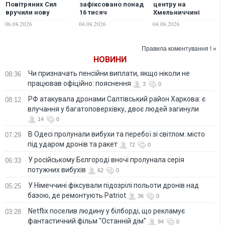
Повітряних Сил
зафіксовано понад
центру на
вручили нову
16 тисяч
Хмельниччині
підозру
кримінальних
підозрюють у
06.08.2026
04.08.2026
04.08.2026
проваджень за
розбещенні
атаками дронів
учениць
малого радіуса дії
Правила коментування ! »
по цивільних, -
НОВИНИ
генпрокурор
Чи призначать пенсійни виплати, якщо ніколи не
08:36
працював офіційно: пояснення
3
0
РФ атакувала дронами Салтівський район Харкова: є
08:12
влучання у багатоповерхівку, двоє людей загинули
14
0
В Одесі пролунали вибухи та перебої зі світлом: місто
07:29
під ударом дронів та ракет
72
0
У російському Бєлгороді вночі пролунала серія
06:33
потужних вибухів
62
0
У Німеччині фіксували підозрілі польоти дронів над
05:25
базою, де ремонтують Patriot
36
0
Netflix поселив людину у білборді, що рекламує
03:28
фантастичний фільм "Останній дім"
94
0