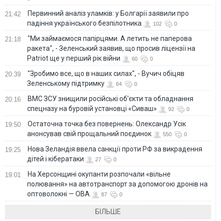
Первинний аналіз уламків: у Болгарії заявили про
21:42
падіння українського безпілотника
102
0
"Ми займаємося папірцями. А летить не паперова
21:18
ракета", - Зеленський заявив, що просив ліцензії на
Patriot ще у перший рік війни
60
0
"Зробимо все, що в наших силах", - Вучич обіцяв
20:39
Зеленському підтримку
64
0
ВМС ЗСУ знищили російські об'єкти та обладнання
20:16
спецназу на буровій установці «Сиваш»
92
0
Остаточна точка без повернень: Олександр Усік
19:50
анонсував свій прощальний поєдинок
550
0
Нова Зеландія ввела санкції проти РФ за викрадення
19:25
дітей і кібератаки
27
0
На Херсонщині окупанти розпочали «вільне
19:01
полювання» на автотранспорт за допомогою дронів на
оптоволокні — ОВА
87
0
БІЛЬШЕ