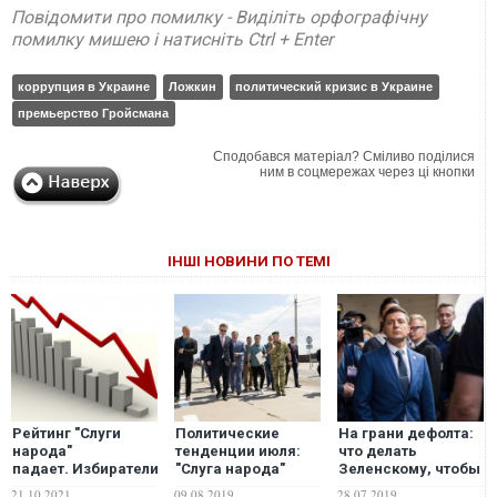
Повідомити про помилку - Виділіть орфографічну
помилку мишею і натисніть Ctrl + Enter
коррупция в Украине
Ложкин
политический кризис в Украине
премьерство Гройсмана
Сподобався матеріал? Сміливо поділися
ним в соцмережах через ці кнопки
ІНШІ НОВИНИ ПО ТЕМІ
Рейтинг "Слуги
Политические
На грани дефолта:
народа"
тенденции июля:
что делать
падает. Избиратели
"Слуга народа"
Зеленскому, чтобы
демонстрируют,
превращается в
Украина не стала
21.10.2021
09.08.2019
28.07.2019