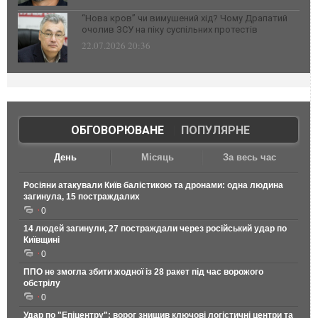
“Нова кров” чи вимушений хід? Чому Драпатий
очолив ЗСУ на піку суспільних протестів
22.07.2026 20:36
ОБГОВОРЮВАНЕ
|
ПОПУЛЯРНЕ
День
Місяць
За весь час
Росіяни атакували Київ балістикою та дронами: одна людина
загинула, 15 постраждалих
0
14 людей загинули, 27 постраждали через російський удар по
Київщині
0
ППО не змогла збити жодної із 28 ракет під час ворожого
обстрілу
0
Удар по "Епіцентру": ворог знищив ключові логістичні центри та