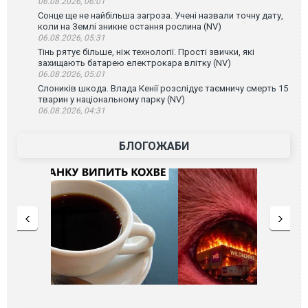
06.08.2026, 06:01
Сонце ще не найбільша загроза. Учені назвали точну дату,
коли на Землі зникне остання рослина (NV)
06.08.2026, 05:31
Тінь рятує більше, ніж технології. Прості звички, які
захищають батарею електрокара влітку (NV)
06.08.2026, 05:01
Слоників шкода. Влада Кенії розслідує таємничу смерть 15
тварин у національному парку (NV)
06.08.2026, 04:31
БЛОГОЖАБИ