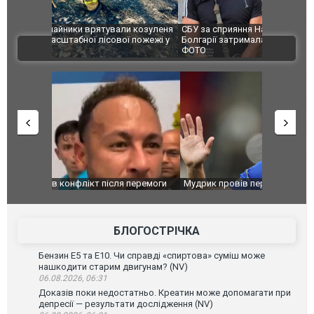
и козуленя
СБУ за сприяння Нацполіції та правоохоронців
Росіяни ат
ї пожежі у
Болгарії затримала міжнародного наркобарона.
одна людин
ВІДЕО
ФОТО
перемоги
Мудрик провів перший матч за "Челсі" після
Українські
допінгової дискваліфікації. ВІДЕО
під час лік
Франції
БЛОГОСТРІЧКА
Бензин Е5 та Е10. Чи справді «спиртова» суміш може
нашкодити старим двигунам? (NV)
06.08.2026, 06:31
Доказів поки недостатньо. Креатин може допомагати при
депресії — результати дослідження (NV)