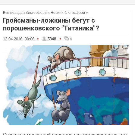
Вся правда з блогосфери
»
Новини блогосфери
»
Гройсманы-ложкины бегут с
порошенковского "Титаника"?
•
•
12.04.2016, 09:06
5348
0
Сначала в минувший понедельник стало известно, что