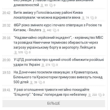
домовленостей
93
0
Витік аміаку у Голосіївському районі Києва
20:42
локалізували: чи можна відкривати вікна
74
0
ФБР різко змінило курс і почало співпрацю з Росією та
20:32
Китаєм, - Reuters
442
0
"Надзвичайно серйозний інцидент", - керівництво МВС
20:16
та розвідка Німеччини терміново збираються через
загрозу українському борту в аеропорту Лейпцига
570
0
У ЦПД розповіли про єдиний спосіб обмежити російські
20:00
удари по Україні
274
0
На Донеччині посилили евакуацію: з Краматорська,
19:53
Біленького та Красноторки примусово вивезуть понад
500 дітей
39
0
У разі оголошення тривоги негайно покидайте
19:41
"Епіцентр": "Флеш" попередив про небезпеку
210
0
БІЛЬШЕ