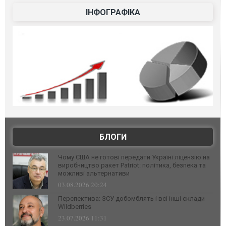
ІНФОГРАФІКА
БЛОГИ
Чому США не готові передати Україні ліцензію на
виробництво ракет Patriot: політика, безпека та
можливі альтернативи
03.08.2026 20:24
Перспектива: ЗСУ добомблять і всі інші склади
Wildberries
23.07.2026 11:31