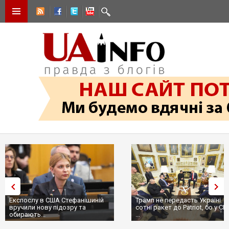
Експослу в США Стефанішиній
Трамп не передасть Україні
вручили нову підозру та
сотні ракет до Patriot, бо у С
обирають...
...