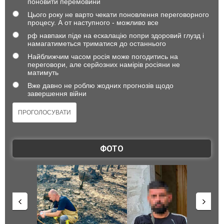
поновити перемовини
Цього року не варто чекати поновлення переговорного
процесу. А от наступного - можливо все
рф навпаки піде на ескалацію попри здоровий глузд і
намагатиметься триматися до останнього
Найближчим часом росія може погодитись на
переговори, але серйозних намірів росіяни не
матимуть
Вже давно не роблю жодних прогнозів щодо
завершення війни
ФОТО