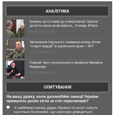
АНАЛІТИКА
Кремль не готовий до компромісів і прагне
досягти своїх цілей війною, - Foreign Affairs
03.08.2026 13:02
Звільнення Сирського знаменує кінець епохи
"старої гвардії" в українській армії — NYT
23.07.2026 10:32
Повний текст резонансного брифінга Михайла
Федорова
18.07.2026 09:27
ОПИТУВАННЯ
На вашу думку, коли далекобійні санкції України
примусять росію сісти за стіл переговорів?
У найближчі місяці удари України по росії стануть
настільки болючими, що агресору доведеться