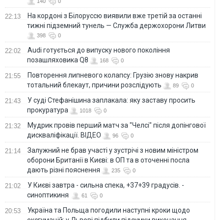
140
0
На кордоні з Білоруссю виявили вже третій за останні
22:13
тижні підземний тунель — Служба держохорони Литви
398
0
Audi готується до випуску нового покоління
22:02
позашляховика Q8
168
0
Повторення липневого колапсу: Грузію знову накрив
21:55
тотальний блекаут, причини розслідують
89
0
У суді Стефанішина заплакала: яку заставу просить
21:43
прокуратура
1018
0
Мудрик провів перший матч за "Челсі" після допінгової
21:32
дискваліфікації. ВІДЕО
96
0
Залужний не брав участі у зустрічі з новим міністром
21:14
оборони Британії в Києві: в ОП та в оточенні посла
дають різні пояснення
235
0
У Києві завтра - сильна спека, +37+39 градусів. -
21:02
синоптикиня
61
0
Україна та Польща погодили наступні кроки щодо
20:53
ексгумацій: у Львові підбили підсумки виконання