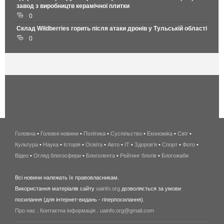
завод з виробництв керамічної плитки
0
Склад Wildberries горить після атаки дронів у Тульській області
0
Головна
•
Головні новини
•
Політика
•
Суспільство
•
Економіка
беспроводной
•
Світ
•
Культура
•
Наука
•
Історія
•
Освіта
•
Авто
•
IT
•
Здоров'я
интернет
•
Спорт
•
Фото
•
Відео
•
Огляд блогосфери
•
Блоголента
•
Рейтинг блогів
киев
•
Блогожаби
и
Всі новини належать їх правовласникам.
область
Використання матеріалів сайту
uainfo.org
дозволяється за умови
wimax
посилання (для інтернет-видань - гіперпосилання).
интернет
Про нас
.
Контактна інформація
.
uainfo.org@gmail.com
в
киеве