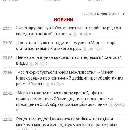
что действиями
"Хозяина страны"
рабом кредиторов
власти
— эксперт
недовольны, и
Правила коментування ! »
считают ее ничем
НОВИНИ
не лучше
предыдущей –
Зміна вірувань: у кар'єрі епохи вікінгів знайшли рідкісні
23:57
Бортник
середньовічні кам’яні хрести
54
0
Достатньо було погладити: лемури на Мадагаскарі
23:30
стали жертвами людського вірусу
106
0
Неймар влаштував конфлікт після перемоги "Сантоса".
23:03
ВІДЕО
94
0
"Росія користується вікном можливостей", - Майкл
22:55
Кларк заявив про критичний дефіцит протибалістичних
ракет в Україні
93
0
"65 років ніколи не виглядали краще", - фото-
22:42
привітання Мішель Обами до дня народження екс-
президента США зібрало майже мільйон лайків
226
0
Рецепт молодості виявився простішим: володіння
22:31
кількома мовами омолоджує мозок на десяток років