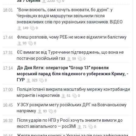
за 7 серпня
2233
0
"Вони воюють, самі хочуть воювати, бо дурні": у
18:01
Чернівцях водія маршрутки звільнили після
зневажливих слів про українських захисників. ВІДЕО
149
0
Флеш розповів, чому РЕБ не може відхиляти балістику
17:44
93
0
ЄС вимагає від Туреччини підтверджень, що вона не
17:31
постачає російський газ
59
0
До Дня Ялти: оператори "Group 13" провели
17:14
морський парад біля південного узбережжя Криму, -
ГУР
323
0
Поліція Іспанії викрила масштабну мережу контрабанди
17:00
мігрантів і наркотиків
51
0
У ЗСУ розкрили мету російських ДРГ на Вовчанському
16:45
напрямку
93
0
Після ударів по НПЗ у Росії хочуть знизити вимоги до
16:32
якості авіапального — росЗМІ
71
0
Жертв вкусили комарі: у Україні за пів року зафіксували