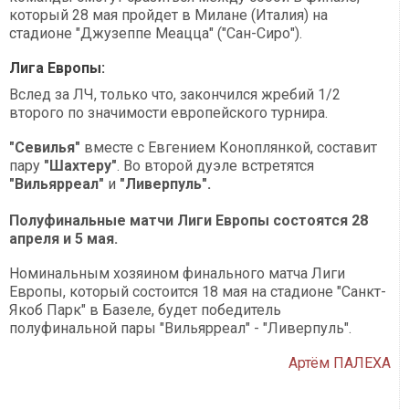
который 28 мая пройдет в Милане (Италия) на
стадионе "Джузеппе Меацца" ("Сан-Сиро").
Лига Европы:
Вслед за ЛЧ, только что, закончился жребий 1/2
второго по значимости европейского турнира.
"Севилья"
вместе с Евгением Коноплянкой, составит
пару
"Шахтеру"
. Во второй дуэле встретятся
"Вильярреал"
и
"Ливерпуль".
Полуфинальные матчи Лиги Европы состоятся 28
апреля и 5 мая.
Номинальным хозяином финального матча Лиги
Европы, который состоится 18 мая на стадионе "Санкт-
Якоб Парк" в Базеле, будет победитель
полуфинальной пары "Вильярреал" - "Ливерпуль".
Артём ПАЛЕХА