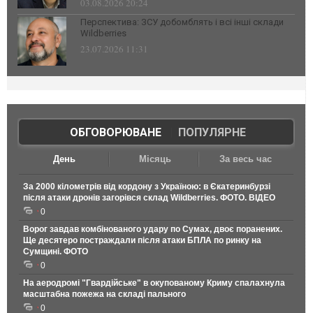
03.08.2026 20:24
Перспектива: ЗСУ добомблять і всі інші склади
Wildberries
23.07.2026 11:31
ОБГОВОРЮВАНЕ
|
ПОПУЛЯРНЕ
День
Місяць
За весь час
За 2000 кілометрів від кордону з Україною: в Єкатеринбурзі
після атаки дронів загорівся склад Wildberries. ФОТО. ВІДЕО
0
Ворог завдав комбінованого удару по Сумах, двоє поранених.
Ще десятеро постраждали після атаки БПЛА по ринку на
Сумщині. ФОТО
0
На аеродромі "Гвардійське" в окупованому Криму спалахнула
масштабна пожежа на складі пального
0