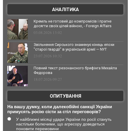
АНАЛІТИКА
Кремль не готовий до компромісів і прагне
досягти своїх цілей війною, - Foreign Affairs
03.08.2026 13:02
Звільнення Сирського знаменує кінець епохи
"старої гвардії" в українській армії — NYT
23.07.2026 10:32
Повний текст резонансного брифінга Михайла
Федорова
18.07.2026 09:27
ОПИТУВАННЯ
На вашу думку, коли далекобійні санкції України
примусять росію сісти за стіл переговорів?
У найближчі місяці удари України по росії стануть
настільки болючими, що агресору доведеться
поновити перемовини