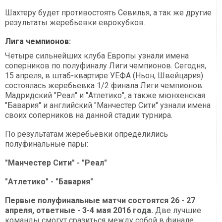
Шахтеру будет противостоять Севилья, а так же другие
результаты жеребьевки еврокубков.
Лига чемпионов:
Четыре сильнейших клуба Европы узнали имена
соперников по полуфиналу Лиги чемпионов. Сегодня,
15 апреля, в штаб-квартире УЕФА (Ньон, Швейцария)
состоялась жеребьевка 1/2 финала Лиги чемпионов.
Мадридский "Реал" и "Атлетико", а также мюнхенская
"Бавария" и английский "Манчестер Сити" узнали имена
своих соперников на данной стадии турнира.
По результатам жеребьевки определились
полуфинальные пары:
"Манчестер Сити" - "Реал"
"Атлетико" - "Бавария"
Первые полуфинальные матчи состоятся 26 - 27
апреля, ответные - 3-4 мая 2016 года.
Две лучшие
команды смогут сразиться между собой в финале,