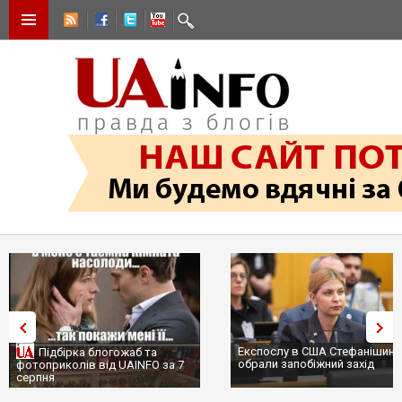
Експослу в США Стефанішині
Підбірка блогожаб та
обрали запобіжний захід
фотоприколів від UAINFO за 7
серпня