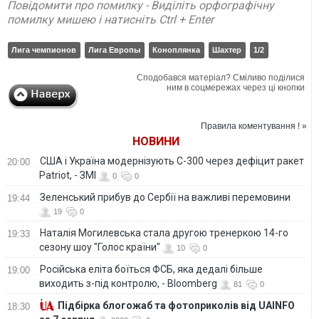
Повідомити про помилку - Виділіть орфографічну
помилку мишею і натисніть Ctrl + Enter
Лига чемпионов
Лига Европы
Коноплянка
Шахтер
1/2
Сподобався матеріал? Сміливо поділися
ним в соцмережах через ці кнопки
Правила коментування ! »
НОВИНИ
США і Україна модернізують С-300 через дефіцит ракет
20:00
Patriot, - ЗМІ
0
0
Зеленський прибув до Сербії на важливі перемовини
19:44
19
0
Наталія Могилевська стала другою тренеркою 14-го
19:33
сезону шоу "Голос країни"
10
0
Російська еліта боїться ФСБ, яка дедалі більше
19:00
виходить з-під контролю, - Bloomberg
81
0
Підбірка блогожаб та фотоприколів від UAINFO
18:30