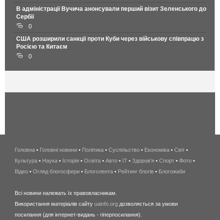
В адміністрації Вучича анонсували перший візит Зеленського до
Сербії
0
США розширили санкції проти Куби через військову співпрацю з
Росією та Китаєм
0
Головна
•
Головні новини
•
Політика
•
Суспільство
•
Економіка
беспроводной
•
Світ
•
Культура
•
Наука
•
Історія
•
Освіта
•
Авто
•
IT
•
Здоров'я
интернет
•
Спорт
•
Фото
•
Відео
•
Огляд блогосфери
•
Блоголента
•
Рейтинг блогів
киев
•
Блогожаби
и
Всі новини належать їх правовласникам.
область
Використання матеріалів сайту
uainfo.org
дозволяється за умови
wimax
посилання (для інтернет-видань - гіперпосилання).
интернет