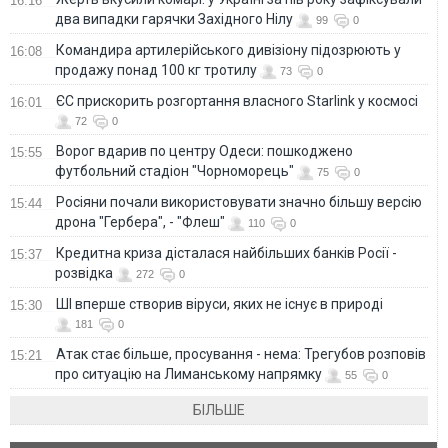
16:16
два випадки гарячки Західного Нілу
99
0
Командира артилерійського дивізіону підозрюють у
16:08
продажу понад 100 кг тротилу
73
0
ЄС прискорить розгортання власного Starlink у космосі
16:01
72
0
Ворог вдарив по центру Одеси: пошкоджено
15:55
футбольний стадіон "Чорноморець"
75
0
Росіяни почали використовувати значно більшу версію
15:44
дрона "Гербера", - "Флеш"
110
0
Кредитна криза дісталася найбільших банків Росії -
15:37
розвідка
272
0
ШІ вперше створив віруси, яких не існує в природі
15:30
181
0
Атак стає більше, просування - нема: Трегубов розповів
15:21
про ситуацію на Лиманському напрямку
55
0
БІЛЬШЕ