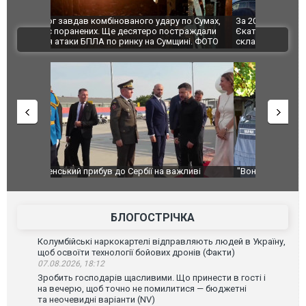
по Сумах,
За 2000 кілометрів від кордону з Україною: в
"Мої іграш
траждали
Єкатеринбурзі після атаки дронів загорівся
суперкарів
ВІДЕО
ині. ФОТО
склад Wildberries. ФОТО. ВІДЕО
ливі
"Вони воюють, самі хочуть воювати, бо дурні": у
В окупован
Чернівцях водія маршрутки звільнили після
порт: над 
зневажливих слів про українських захисників.
ВІДЕО
ВІДЕО
БЛОГОСТРІЧКА
Колумбійські наркокартелі відправляють людей в Україну,
щоб освоїти технології бойових дронів (Факти)
07.08.2026, 18:12
Зробить господарів щасливими. Що принести в гості і
на вечерю, щоб точно не помилитися — бюджетні
та неочевидні варіанти (NV)