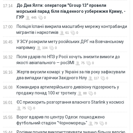
До Дня Ялти: оператори "Group 13" провели
17:14
морський парад біля південного узбережжя Криму, -
ГУР
445
0
Поліція Іспанії викрила масштабну мережу контрабанди
17:00
мігрантів і наркотиків
61
0
У ЗСУ розкрили мету російських ДРГ на Вовчанському
16:45
напрямку
104
0
Після ударів по НПЗ у Росії хочуть знизити вимоги до
16:32
якості авіапального — росЗМІ
75
0
Жертв вкусили комарі: у Україні за пів року зафіксували
16:16
два випадки гарячки Західного Нілу
117
0
Командира артилерійського дивізіону підозрюють у
16:08
продажу понад 100 кг тротилу
88
0
ЄС прискорить розгортання власного Starlink у космосі
16:01
75
0
Ворог вдарив по центру Одеси: пошкоджено
15:55
футбольний стадіон "Чорноморець"
79
0
Росіяни почали використовувати значно більшу версію
15:44