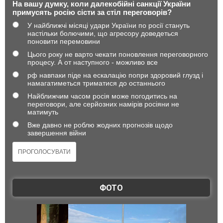
На вашу думку, коли далекобійні санкції України
примусять росію сісти за стіл переговорів?
У найближчі місяці удари України по росії стануть
настільки болючими, що агресору доведеться
поновити перемовини
Цього року не варто чекати поновлення переговорного
процесу. А от наступного - можливо все
рф навпаки піде на ескалацію попри здоровий глузд і
намагатиметься триматися до останнього
Найближчим часом росія може погодитись на
переговори, але серйозних намірів росіяни не
матимуть
Вже давно не роблю жодних прогнозів щодо
завершення війни
ФОТО