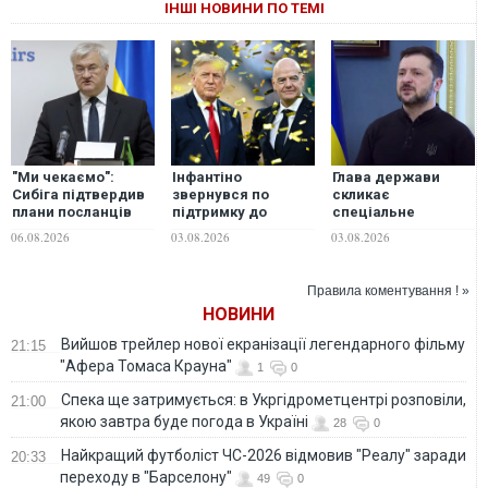
ІНШІ НОВИНИ ПО ТЕМІ
"Ми чекаємо":
Інфантіно
Глава держави
Сибіга підтвердив
звернувся по
скликає
плани посланців
підтримку до
спеціальне
Трампа приїхати в
Трампа після
засідання РНБО:
06.08.2026
03.08.2026
03.08.2026
Україну
провалу плану
перевірятимуть
продажу частки в
плани стійкості
ЧС, - Reuters
Правила коментування ! »
НОВИНИ
Вийшов трейлер нової екранізації легендарного фільму
21:15
"Афера Томаса Крауна"
1
0
Спека ще затримується: в Укргідрометцентрі розповіли,
21:00
якою завтра буде погода в Україні
28
0
Найкращий футболіст ЧС-2026 відмовив "Реалу" заради
20:33
переходу в "Барселону"
49
0