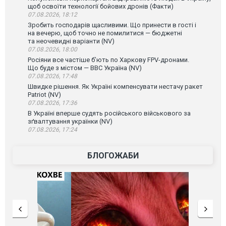
щоб освоїти технології бойових дронів (Факти)
07.08.2026, 18:12
Зробить господарів щасливими. Що принести в гості і
на вечерю, щоб точно не помилитися — бюджетні
та неочевидні варіанти (NV)
07.08.2026, 18:00
Росіяни все частіше бʼють по Харкову FPV-дронами.
Що буде з містом — ВВС Україна (NV)
07.08.2026, 17:48
Швидке рішення. Як Україні компенсувати нестачу ракет
Patriot (NV)
07.08.2026, 17:36
В Україні вперше судять російського військового за
зґвалтування українки (NV)
07.08.2026, 17:24
БЛОГОЖАБИ