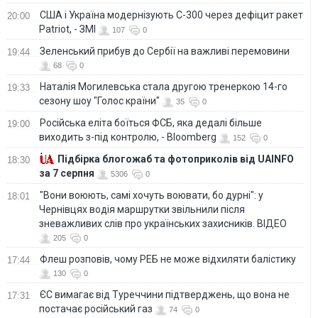
США і Україна модернізують С-300 через дефіцит ракет
20:00
Patriot, - ЗМІ
107
0
Зеленський прибув до Сербії на важливі перемовини
19:44
68
0
Наталія Могилевська стала другою тренеркою 14-го
19:33
сезону шоу "Голос країни"
35
0
Російська еліта боїться ФСБ, яка дедалі більше
19:00
виходить з-під контролю, - Bloomberg
152
0
Підбірка блогожаб та фотоприколів від UAINFO
18:30
за 7 серпня
5306
0
"Вони воюють, самі хочуть воювати, бо дурні": у
18:01
Чернівцях водія маршрутки звільнили після
зневажливих слів про українських захисників. ВІДЕО
205
0
Флеш розповів, чому РЕБ не може відхиляти балістику
17:44
130
0
ЄС вимагає від Туреччини підтверджень, що вона не
17:31
постачає російський газ
74
0