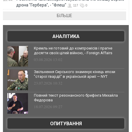
дрона "Гербера", - "Флеш"
117
0
БІЛЬШЕ
АНАЛІТИКА
Кремль не готовий до компромісів і прагне
досягти своїх цілей війною, - Foreign Affairs
03.08.2026 13:02
Звільнення Сирського знаменує кінець епохи
"старої гвардії" в українській армії — NYT
23.07.2026 10:32
Повний текст резонансного брифінга Михайла
Федорова
18.07.2026 09:27
ОПИТУВАННЯ