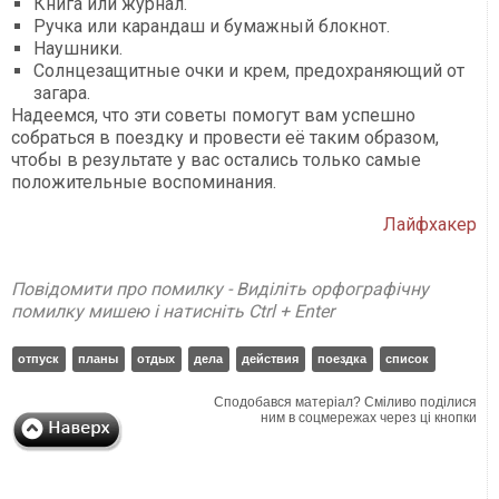
Книга или журнал.
Ручка или карандаш и бумажный блокнот.
Наушники.
Солнцезащитные очки и крем, предохраняющий от
загара.
Надеемся, что эти советы помогут вам успешно
собраться в поездку и провести её таким образом,
чтобы в результате у вас остались только самые
положительные воспоминания.
Лайфхакер
Повідомити про помилку - Виділіть орфографічну
помилку мишею і натисніть Ctrl + Enter
отпуск
планы
отдых
дела
действия
поездка
список
Сподобався матеріал? Сміливо поділися
ним в соцмережах через ці кнопки