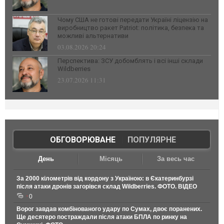
Чому США не готові передати Україні ліцензію на
виробництво ракет Patriot: політика, безпека та
можливі альтернативи
03.08.2026 20:24
Перспектива: ЗСУ добомблять і всі інші склади
Wildberries
23.07.2026 11:31
ОБГОВОРЮВАНЕ
|
ПОПУЛЯРНЕ
День
Місяць
За весь час
За 2000 кілометрів від кордону з Україною: в Єкатеринбурзі
після атаки дронів загорівся склад Wildberries. ФОТО. ВІДЕО
0
Ворог завдав комбінованого удару по Сумах, двоє поранених.
Ще десятеро постраждали після атаки БПЛА по ринку на