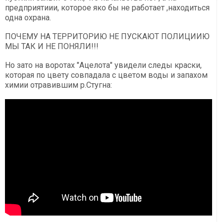
предприятиии, которое яко бы не работает ,находиться
одна охрана.
ПОЧЕМУ НА ТЕРРИТОРИЮ НЕ ПУСКАЮТ ПОЛИЦИИЮ
МЫ ТАК И НЕ ПОНЯЛИ!!!
Но зато на воротах "Ацелота" увидели следы краски,
которая по цвету совпадала с цветом воды и запахом
химии отравившим р.Стугна: