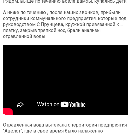
Рядом, выше по течению возле дамбы, купались дети.
А ниже по течению , после наших звонков, прибыли
сотрудники коммунального предприятия, которые под
руководством С.Прунцева, кружкой привязанной к ...
платку, закрыв тряпкой нос, брали анализы
отравленной воды.
Отравленная вода вытекала с территории предприятия
"Ацелот", где в своё время было налаженно