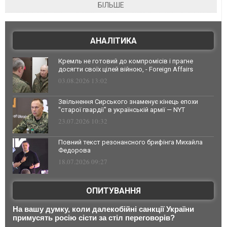
БІЛЬШЕ
АНАЛІТИКА
Кремль не готовий до компромісів і прагне
досягти своїх цілей війною, - Foreign Affairs
03.08.2026 13:02
Звільнення Сирського знаменує кінець епохи
"старої гвардії" в українській армії — NYT
23.07.2026 10:32
Повний текст резонансного брифінга Михайла
Федорова
18.07.2026 09:27
ОПИТУВАННЯ
На вашу думку, коли далекобійні санкції України
примусять росію сісти за стіл переговорів?