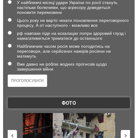
У найближчі місяці удари України по росії стануть
настільки болючими, що агресору доведеться
поновити перемовини
Цього року не варто чекати поновлення переговорного
процесу. А от наступного - можливо все
рф навпаки піде на ескалацію попри здоровий глузд і
намагатиметься триматися до останнього
Найближчим часом росія може погодитись на
переговори, але серйозних намірів росіяни не
матимуть
Вже давно не роблю жодних прогнозів щодо
завершення війни
ФОТО