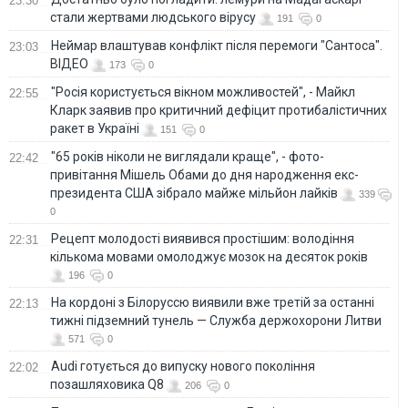
23:30
стали жертвами людського вірусу
191
0
Неймар влаштував конфлікт після перемоги "Сантоса".
23:03
ВІДЕО
173
0
"Росія користується вікном можливостей", - Майкл
22:55
Кларк заявив про критичний дефіцит протибалістичних
ракет в Україні
151
0
"65 років ніколи не виглядали краще", - фото-
22:42
привітання Мішель Обами до дня народження екс-
президента США зібрало майже мільйон лайків
339
0
Рецепт молодості виявився простішим: володіння
22:31
кількома мовами омолоджує мозок на десяток років
196
0
На кордоні з Білоруссю виявили вже третій за останні
22:13
тижні підземний тунель — Служба держохорони Литви
571
0
Audi готується до випуску нового покоління
22:02
позашляховика Q8
206
0