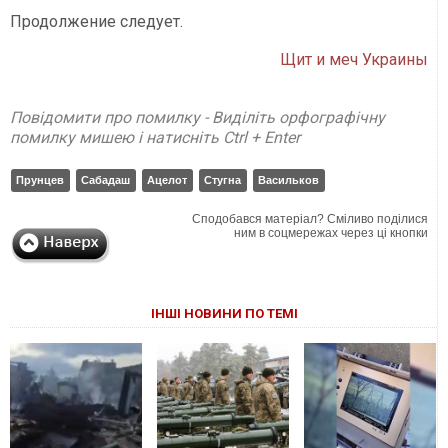
Продолжение следует.
Щит и меч Украины
Повідомити про помилку - Виділіть орфографічну
помилку мишею і натисніть Ctrl + Enter
Прунцев
Сабадаш
Ацелот
Стугна
Васильков
Сподобався матеріал? Сміливо поділися
ним в соцмережах через ці кнопки
ІНШІ НОВИНИ ПО ТЕМІ