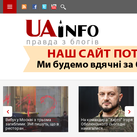
Вибух у Москві з трьома
На командира "Хартії" Ігоря
загиблими: ЗМІ пишуть, що в
Оболєнського сьогодні
ресторан...
намагалися...