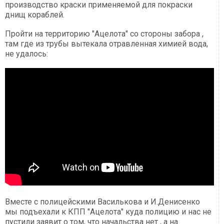
производство краски применяемой для покраски
днищ кораблей.
Пройти на территорию "Ацелота" со стороны забора ,
там где из трубы вытекала отравленная химией вода,
не удалось:
Вместе с полицейскими Василькова и И.Денисенко
мы подъехали к КПП "Ацелота" куда полицию и нас не
пустили заявит о том, что начальства нет , а на