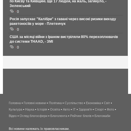
по Києву та Київщині. Ще 17 людей, на жаль, загинуло, -
Зеленський
0
Росія запускає "Калібри" з гавані через високі ризики виходу
ракетоносіїв у море - Плетенчук
0
США за місяці війни з Іраном вистріляли 80% перехоплювачів
до системи THAAD, - ЗМІ
0
Головна
•
Головні новини
•
Політика
•
Суспільство
•
Економіка
беспроводной
•
Світ
•
Культура
•
Наука
•
Історія
•
Освіта
•
Авто
•
IT
•
Здоров'я
интернет
•
Спорт
•
Фото
•
Відео
•
Огляд блогосфери
•
Блоголента
•
Рейтинг блогів
киев
•
Блогожаби
и
Всі новини належать їх правовласникам.
область