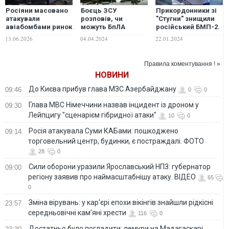
Росіяни масовано
Боєць ЗСУ
Прикордонники зі
атакували
розповів, чи
"Стугни" знищили
авіабомбами ринок
можуть БпЛА
російський БМП-2.
та будинок у
замінити ПТРК на
ВІДЕО
13.06.2026
04.04.2024
22.01.2024
Дніпропетровській
фронті та які
області: 9
перспективи має
поранених
"Стугна"
Правила коментування ! »
НОВИНИ
До Києва прибув глава МЗС Азербайджану
09:46
0
0
Глава МВС Німеччини назвав інцидент із дроном у
09:30
Лейпцигу "сценарієм гібридної атаки"
10
0
Росія атакувала Суми КАБами: пошкоджено
09:14
торговельний центр, будинки, є постраждалі. ФОТО
28
0
Сили оборони уразили Ярославський НПЗ: губернатор
09:00
регіону заявив про наймасштабнішу атаку. ВІДЕО
65
0
Зміна вірувань: у кар'єрі епохи вікінгів знайшли рідкісні
23:57
середньовічні кам’яні хрести
116
0
Достатньо було погладити: лемури на Мадагаскарі