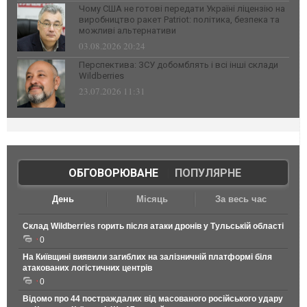
Чому США не готові передати Україні ліцензію на
виробництво ракет Patriot: політика, безпека та
можливі альтернативи
03.08.2026 20:24
Перспектива: ЗСУ добомблять і всі інші склади
Wildberries
23.07.2026 11:31
ОБГОВОРЮВАНЕ
|
ПОПУЛЯРНЕ
День
Місяць
За весь час
Склад Wildberries горить після атаки дронів у Тульській області
0
На Київщині виявили загиблих на залізничній платформі біля
атакованих логістичних центрів
0
Відомо про 44 постраждалих від масованого російського удару