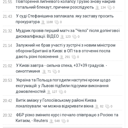
Повторення липневого колапсу: Грузію знову накрив
21:55
тотальний блекаут, причини розслідують
134
0
У суді Стефанішина заплакала: яку заставу просить
21:43
прокуратура
1188
0
Мудрик провів перший матч за "Челсі" після допінгової
21:32
дискваліфікації. ВІДЕО
123
0
Залужний не брав участі у зустрічі з новим міністром
21:14
оборони Британії в Києві: в ОП та в оточенні посла
дають різні пояснення
291
0
У Києві завтра - сильна спека, +37+39 градусів. -
21:02
синоптикиня
71
0
Україна та Польща погодили наступні кроки щодо
20:53
ексгумацій: у Львові підбили підсумки виконання
домовленостей
127
0
Витік аміаку у Голосіївському районі Києва
20:42
локалізували: чи можна відкривати вікна
82
0
ФБР різко змінило курс і почало співпрацю з Росією та
20:32
Китаєм, - Reuters
548
0