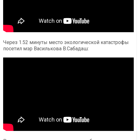
Через 1.52 минуты место экологической катастрофы
посетил мэр Василькова В.Сабадаш: