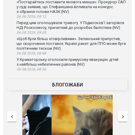
«Постарайтесь поставити якомога менше». Прокурор САП
у суді заявив, що Стефанішина впливала на конкурс
з обрання голови НАЗК (NV)
06.08.2026, 09:12
Перед цим оголошували тривогу. У Підмосков'ї загорівся
НДІ Роскосмосу, причетний до розробок балістики (NV)
06.08.2026, 09:00
«Щоб були більш зговірливими». Зеленський припустив,
що скорочення поставок Україні ракет для ППО може бути
політичним тиском (NV)
06.08.2026, 08:48
У Краматорську оголосили примусову евакуацію дітей
з найбільш небезпечних районів (NV)
06.08.2026, 08:36
БЛОГОЖАБИ