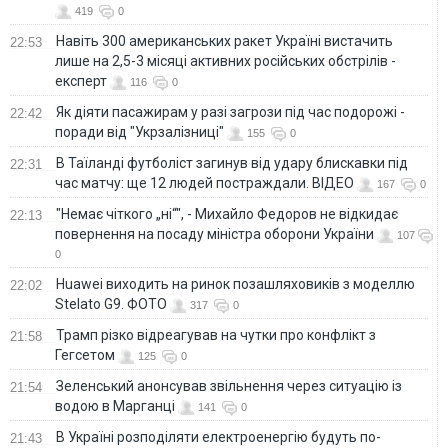
419
0
Навіть 300 американських ракет Україні вистачить
22:53
лише на 2,5-3 місяці активних російських обстрілів -
експерт
116
0
Як діяти пасажирам у разі загрози під час подорожі -
22:42
поради від "Укрзалізниці"
155
0
В Таїланді футболіст загинув від удару блискавки під
22:31
час матчу: ще 12 людей постраждали. ВІДЕО
167
0
"Немає чіткого „ні“", - Михайло Федоров не відкидає
22:13
повернення на посаду міністра оборони України
107
0
Huawei виходить на ринок позашляховиків з моделлю
22:02
Stelato G9. ФОТО
317
0
Трамп різко відреагував на чутки про конфлікт з
21:58
Гегсетом
125
0
Зеленський анонсував звільнення через ситуацію із
21:54
водою в Марганці
141
0
В Україні розподіляти електроенергію будуть по-
21:43