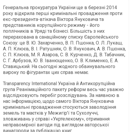
Генеральна прокуратура України ще в березні 2014
року відкрила перші кримінальні провадження проти
екс-президента-втікача Віктора Януковича та
представників корупційного режиму - його
поплічників в Уряді та бізнесі. Більшість з них
перерахована в санаційному списку Європейського
Союзу: це В. Ю. Захарченко, В. П. Пшонка, О. Л. Лукаш,
А. П. Клюєв, В. І. Ратушняк, О. В. Янукович, А. В. Пшонка,
С. П. Клюєв, М. Я. Азаров, С. В. Курченко, Д. В. Табачник,
С. Г. Арбузов, Ю. В. Іванющенко, О. В. Клименко, Е. А.
Ставицький. На сьогодні жодного обвинувального
вироку по фігурантах цих справ немає.
Transparency International Україна й Антикорупційна
група Реанімаційного пакету реформ весь час уважно
відслідковують перебіг розслідувань. За наявною в
нас інформацією, щодо самого Віктора Януковича
кримінальні провадження стосуються заволодіння
земель та маєтків у Межигір'ї та Сухолуччі,
зловживань у справі «Укртелекому», отримання
неправомірної вигоди під виглядом авторської
винагороди за публікацію книг.