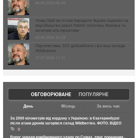
06.08.2026 08:49
Чому США не готові передати Україні ліцензію на
виробництво ракет Patriot: політика, безпека та
можливі альтернативи
03.08.2026 20:24
Перспектива: ЗСУ добомблять і всі інші склади
Wildberries
23.07.2026 11:31
ОБГОВОРЮВАНЕ
|
ПОПУЛЯРНЕ
День
Місяць
За весь час
За 2000 кілометрів від кордону з Україною: в Єкатеринбурзі
після атаки дронів загорівся склад Wildberries. ФОТО. ВІДЕО
0
Ворог завдав комбінованого удару по Сумах, двоє поранених.