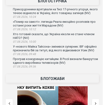
БЛОГОСТРІЧКА
Прикордонники врятували на Тисі 17-річного угорця, якого
течією віднесло в Україну, його товариш загинув (NV)
07.08.2026, 10:24
«Помер на самоті»: легенда Реала емоційно розповів про
останні роки життя Марадони (NV)
07.08.2026, 10:12
Хто готовий сказати, що Україна ніколи не стане членом
НАТО? (NV)
07.08.2026, 10:00
У «нового Майка Тайсона» змінився суперник: IBF офіційно
призначила бій за титул, від якого відмовився Усик (NV)
07.08.2026, 09:48
Програв конкуренцію китайцям. В Росії визнали банкрутом
єдиного виробника телевізорів (NV)
07.08.2026, 09:36
БЛОГОЖАБИ