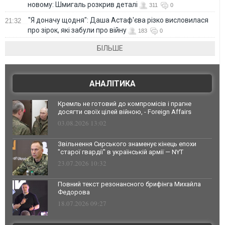
новому: Шмигаль розкрив деталі
311
0
"Я доначу щодня": Даша Астаф'єва різко висловилася
21:32
про зірок, які забули про війну
183
0
БІЛЬШЕ
АНАЛІТИКА
Кремль не готовий до компромісів і прагне
досягти своїх цілей війною, - Foreign Affairs
03.08.2026 13:02
Звільнення Сирського знаменує кінець епохи
"старої гвардії" в українській армії — NYT
23.07.2026 10:32
Повний текст резонансного брифінга Михайла
Федорова
18.07.2026 09:27