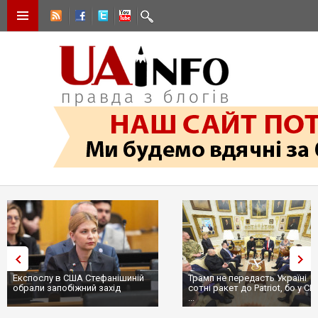
Експослу в США Стефанішиній
Трамп не передасть Україні
обрали запобіжний захід
сотні ракет до Patriot, бо у С
...