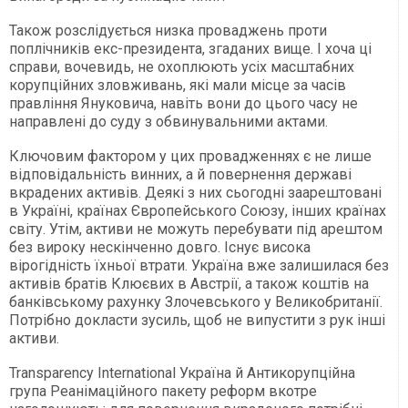
Також розслідується низка проваджень проти
поплічників екс-президента, згаданих вище. І хоча ці
справи, вочевидь, не охоплюють усіх масштабних
корупційних зловживань, які мали місце за часів
правління Януковича, навіть вони до цього часу не
направлені до суду з обвинувальними актами.
Ключовим фактором у цих провадженнях є не лише
відповідальність винних, а й повернення державі
вкрадених активів. Деякі з них сьогодні заарештовані
в Україні, країнах Європейського Союзу, інших країнах
світу. Утім, активи не можуть перебувати під арештом
без вироку нескінченно довго. Існує висока
вірогідність їхньої втрати. Україна вже залишилася без
активів братів Клюєвих в Австрії, а також коштів на
банківському рахунку Злочевського у Великобританії.
Потрібно докласти зусиль, щоб не випустити з рук інші
активи.
Transparency International Україна й Антикорупційна
група Реанімаційного пакету реформ вкотре