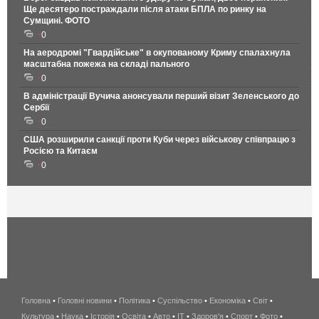
Ще десятеро постраждали після атаки БПЛА по ринку на
Сумщині. ФОТО
0
На аеродромі "Гвардійське" в окупованому Криму спалахнула
масштабна пожежа на складі пального
0
В адміністрації Вучича анонсували перший візит Зеленського до
Сербії
0
США розширили санкції проти Куби через військову співпрацю з
Росією та Китаєм
0
Головна
•
Головні новини
•
Політика
•
Суспільство
•
Економіка
беспроводной
•
Світ
•
Культура
•
Наука
•
Історія
•
Освіта
•
Авто
•
IT
•
Здоров'я
интернет
•
Спорт
•
Фото
•