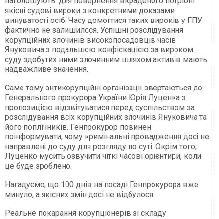
наголошують: для повернення вкраденого потрібні
якісні судові вироки з конкретними доказами
винуватості осіб. Часу домогтися таких вироків у ГПУ
фактично не залишилося. Успішні розслідування
корупційних злочинів високопосадовців часів
Януковича з подальшою конфіскацією за вироком
суду здобутих ними злочинним шляхом активів мають
надважливе значення.
Саме тому антикорупційні організації звертаються до
Генерального прокурора України Юрія Луценка з
пропозицією відзвітуватися перед суспільством за
розслідування всіх корупційних злочинів Януковича та
його поплічників. Генпрокурор повинен
поінформувати, чому кримінальні провадження досі не
направлені до суду для розгляду по суті. Окрім того,
Луценко мусить озвучити чіткі часові орієнтири, коли
це буде зроблено.
Нагадуємо, що 100 днів на посаді Генпрокурора вже
минуло, а якісних змін досі не відбулося.
Реальне покарання корупціонерів зі складу