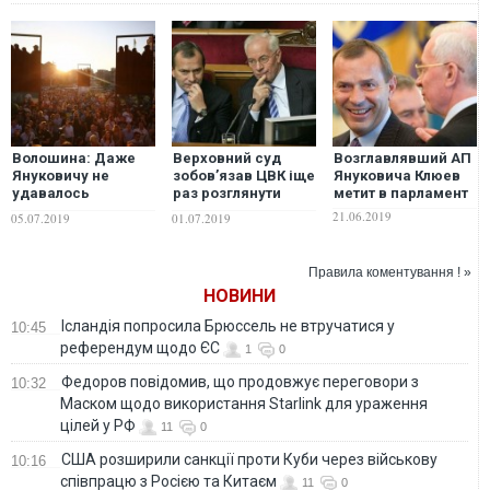
Волошина: Даже
Верховний суд
Возглавлявший АП
Януковичу не
зобов’язав ЦВК іще
Януковича Клюев
удавалось
раз розглянути
метит в парламент
настолько быстро
документи
21.06.2019
05.07.2019
01.07.2019
настроить против
одіозного Клюєва
себя массы, как
это получается у
Правила коментування ! »
Зеленского
НОВИНИ
Ісландія попросила Брюссель не втручатися у
10:45
референдум щодо ЄС
1
0
Федоров повідомив, що продовжує переговори з
10:32
Маском щодо використання Starlink для ураження
цілей у РФ
11
0
США розширили санкції проти Куби через військову
10:16
співпрацю з Росією та Китаєм
11
0