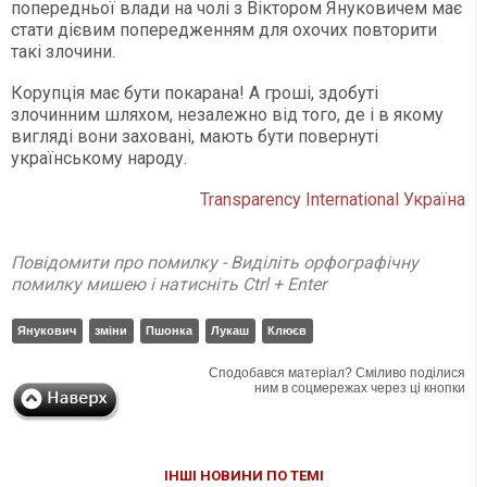
попередньої влади на чолі з Віктором Януковичем має
стати дієвим попередженням для охочих повторити
такі злочини.
Корупція має бути покарана! А гроші, здобуті
злочинним шляхом, незалежно від того, де і в якому
вигляді вони заховані, мають бути повернуті
українському народу.
Transparency International Україна
Повідомити про помилку - Виділіть орфографічну
помилку мишею і натисніть Ctrl + Enter
Янукович
зміни
Пшонка
Лукаш
Клюєв
Сподобався матеріал? Сміливо поділися
ним в соцмережах через ці кнопки
ІНШІ НОВИНИ ПО ТЕМІ