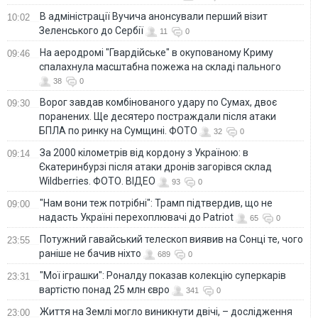
В адміністрації Вучича анонсували перший візит
10:02
Зеленського до Сербії
11
0
На аеродромі "Гвардійське" в окупованому Криму
09:46
спалахнула масштабна пожежа на складі пального
38
0
Ворог завдав комбінованого удару по Сумах, двоє
09:30
поранених. Ще десятеро постраждали після атаки
БПЛА по ринку на Сумщині. ФОТО
32
0
За 2000 кілометрів від кордону з Україною: в
09:14
Єкатеринбурзі після атаки дронів загорівся склад
Wildberries. ФОТО. ВІДЕО
93
0
"Нам вони теж потрібні": Трамп підтвердив, що не
09:00
надасть Україні перехоплювачі до Patriot
65
0
Потужний гавайський телескоп виявив на Сонці те, чого
23:55
раніше не бачив ніхто
689
0
"Мої іграшки": Роналду показав колекцію суперкарів
23:31
вартістю понад 25 млн євро
341
0
Життя на Землі могло виникнути двічі, – дослідження
23:00