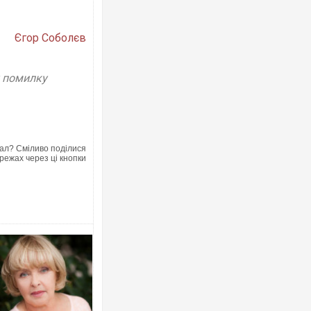
Єгор Соболєв
у помилку
ал? Сміливо поділися
режах через ці кнопки