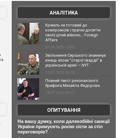
АНАЛІТИКА
Кремль не готовий до
компромісів і прагне досягти
своїх цілей війною, - Foreign
Affairs
03.08.2026 13:02
о
Звільнення Сирського знаменує
та
кінець епохи "старої гвардії" в
українській армії — NYT
23.07.2026 10:32
Повний текст резонансного
брифінга Михайла Федорова
18.07.2026 09:27
ОПИТУВАННЯ
На вашу думку, коли далекобійні санкції
у
України примусять росію сісти за стіл
переговорів?