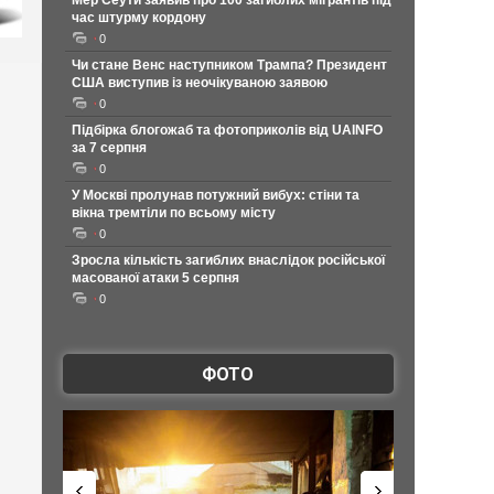
Мер Сеути заявив про 100 загиблих мігрантів під
час штурму кордону
0
Чи стане Венс наступником Трампа? Президент
США виступив із неочікуваною заявою
0
Підбірка блогожаб та фотоприколів від UAINFO
за 7 серпня
0
У Москві пролунав потужний вибух: стіни та
вікна тремтіли по всьому місту
0
Зросла кількість загиблих внаслідок російської
масованої атаки 5 серпня
0
ФОТО