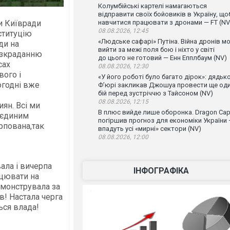
Колумбійські картелі намагаються
відправити своїх бойовиків в Україну, що
ни Київради
навчитися працювати з дронами — FT (NV
08.08.2026, 12:45
ституцію
«Людське сафарі» Путіна. Війна дронів м
ди на
вийти за межі поля бою і ніхто у світі
розкраданню
до цього не готовий — Енн Епплбаум (NV)
сах
08.08.2026, 12:30
вого і
«У його роботі було багато дірок»: дядьк
огодні вже
Ф’юрі закликав Джошуа провести ще од
бій перед зустріччю з Тайсоном (NV)
08.08.2026, 12:15
ян. Всі ми
В плюс вийде лише оборонка. Dragon Capi
 ,єдиним
погіршив прогноз для економіки України
рпована,так
впадуть усі «мирні» сектори (NV)
08.08.2026, 12:00
ала і вичерпа
ІНФОГРАФІКА
ацювати на
емонструвала за
в! Настала черга
ься влада!