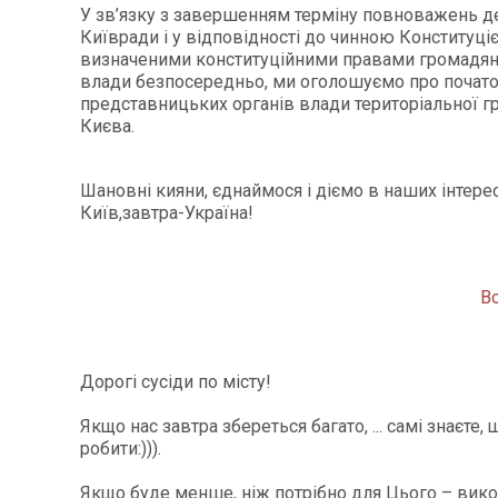
У зв’язку з завершенням терміну повноважень д
Київради і у відповідності до чинною Конституці
визначеними конституційними правами громадян
влади безпосередньо, ми оголошуємо про почат
представницьких органів влади територіальної г
Києва.
Шановні кияни, єднаймося і діємо в наших інтерес
Київ,завтра-Україна!
В
Дорогі сусіди по місту!
Якщо нас завтра збереться багато, ... самі знаєте,
робити:))).
Якщо буде менше, ніж потрібно для Цього – вик