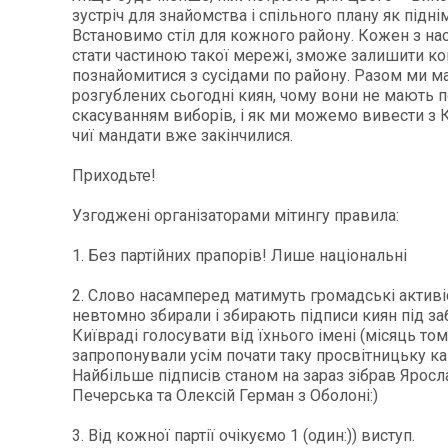
зустріч для знайомства і спільного плану як підні
Встановимо стіл для кожного району. Кожен з нас
стати частиною такої мережі, зможе залишити кон
познайомитися з сусідами по району. Разом ми м
розгублених сьогодні киян, чому вони не мають п
скасуванням виборів, і як ми можемо вивести з 
чиї мандати вже закінчилися.
Приходьте!
Узгоджені організаторами мітингу правила:
1. Без партійних прапорів! Лише національні
2. Слово насамперед матимуть громадські активіс
невтомно збирали і збирають підписи киян під з
Київраді голосувати від їхнього імені (місяць то
запропонували усім почати таку просвітницьку ка
Найбільше підписів станом на зараз зібрав Яросл
Печерська та Олексій Герман з Оболоні:)
3. Від кожної партії очікуємо 1 (один:)) виступ.