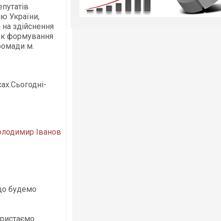
епутатів
єю України,
 на здійснення
ок формування
ромади м.
ах.Сьогодні-
олодимир Іванов
 що будемо
ористаємо