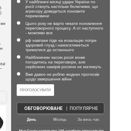
У найближчі місяці удари України по
росії стануть настільки болючими, що
б
агресору доведеться поновити
)
перемовини
Цього року не варто чекати поновлення
оже
переговорного процесу. А от наступного
- можливо все
рф навпаки піде на ескалацію попри
о
здоровий глузд і намагатиметься
ин
триматися до останнього
Найближчим часом росія може
погодитись на переговори, але
tal
серйозних намірів росіяни не матимуть
 —
Вже давно не роблю жодних прогнозів
щодо завершення війни
ОБГОВОРЮВАНЕ
|
ПОПУЛЯРНЕ
День
Місяць
За весь час