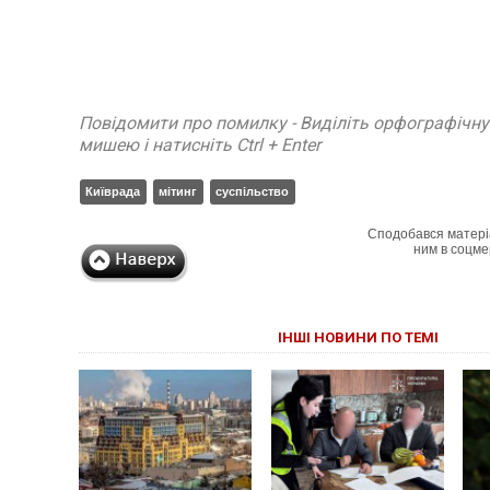
Повідомити про помилку - Виділіть орфографічн
мишею і натисніть Ctrl + Enter
Київрада
мітинг
суспільство
Сподобався матері
ним в соцме
ІНШІ НОВИНИ ПО ТЕМІ