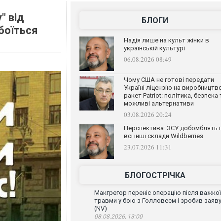
" від
БЛОГИ
боїться
Надія лише на культ жінки в
українській культурі
06.08.2026 08:49
Чому США не готові передати
Україні ліцензію на виробництв
ракет Patriot: політика, безпека 
можливі альтернативи
03.08.2026 20:24
Перспектива: ЗСУ добомблять і
всі інші склади Wildberries
23.07.2026 11:31
БЛОГОСТРІЧКА
Макгрегор переніс операцію після важкої
травми у бою з Голловеєм і зробив заяв
(NV)
08.08.2026, 13:00