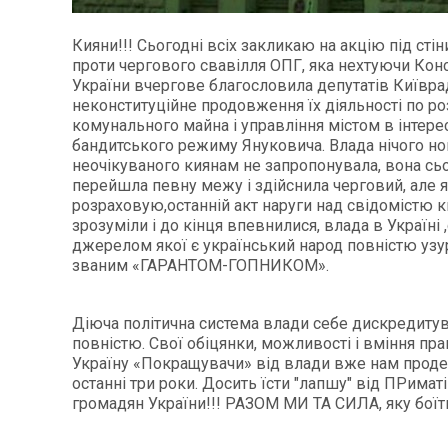
Кияни!!! Сьогодні всіх закликаю на акцію під сті
проти чергового свавілля ОПГ, яка нехтуючи Кон
України вчергове благословила депутатів Київра
неконституційне продовження їх діяльності по 
комунального майна і управління містом в інтере
бандитського режиму Януковича. Влада нічого но
неочікуваного киянам не запропонувала, вона сь
перейшла певну межу і здійснила черговий, але я
розраховую,останній акт наруги над свідомістю ки
зрозуміли і до кінця впевнилися, влада в Україні
джерелом якої є український народ повністю узу
званим «ГАРАНТОМ-ГОПНИКОМ».
Діюча політична система влади себе дискредитув
повністю. Свої обіцянки, можливості і вміння пр
Україну «Покращувачи» від влади вже нам прод
останні три роки. Досить їсти "лапшу" від ПРиматі
громадян України!!! РАЗОМ МИ ТА СИЛА, яку боїт