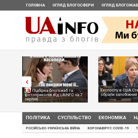
ГОЛОВНА
ОГЛЯД БЛОГОСФЕРИ
ОГЛЯД БЛОГОЖАБ
Експослу в США Ст
Підбірка блогожаб та
обрали запобіжний 
фотоприколів від UAINFO за 7
серпня
ПОЛІТИКА
СУСПІЛЬСТВО
ЕКОНОМІКА
Н
РОСІЙСЬКО-УКРАЇНСЬКА ВІЙНА
КОРОНАВІРУС COVID-19