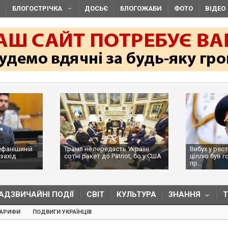
БЛОГОСТРІЧКА
ДОСЬЄ
БЛОГОЖАБИ
ФОТО
ВІДЕО
ефанішиній
Трамп не передасть Україні
Вибух у рес
захід
сотні ракет до Patriot, бо у США
ціллю був г
...
пр...
АДЗВИЧАЙНІ ПОДІЇ
СВІТ
КУЛЬТУРА
ЗНАННЯ
ТАРИФИ
ПОДВИГИ УКРАЇНЦІВ