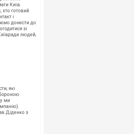
мати Київ.
, хто готовий
такт і
аємо донести до
Ворог завдав комбінованого удару по
огодитися зі
двоє поранених. Ще десятеро постра
Київради людей,
після атаки БПЛА по ринку на Сумщині
ти, які
абороною
му ми
Вже вивели на тести: Ferrari готує оно
мпанію).
позашляховика Purosangue. ВІДЕО
ав Діденко з