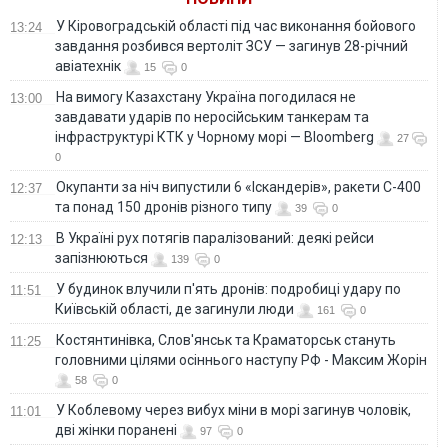
У Кіровоградській області під час виконання бойового
13:24
завдання розбився вертоліт ЗСУ — загинув 28-річний
авіатехнік
15
0
На вимогу Казахстану Україна погодилася не
13:00
завдавати ударів по неросійським танкерам та
інфраструктурі КТК у Чорному морі — Bloomberg
27
0
Окупанти за ніч випустили 6 «Іскандерів», ракети С-400
12:37
та понад 150 дронів різного типу
39
0
В Україні рух потягів паралізований: деякі рейси
12:13
запізнюються
139
0
У будинок влучили п'ять дронів: подробиці удару по
11:51
Київській області, де загинули люди
161
0
Костянтинівка, Слов'янськ та Краматорськ стануть
11:25
головними цілями осіннього наступу РФ - Максим Жорін
58
0
У Коблевому через вибух міни в морі загинув чоловік,
11:01
дві жінки поранені
97
0