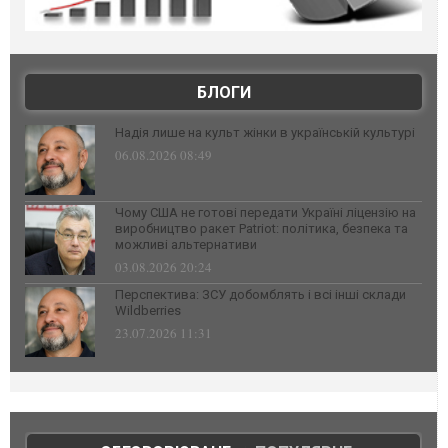
БЛОГИ
Надія лише на культ жінки в українській культурі
06.08.2026 08:49
Чому США не готові передати Україні ліцензію на
виробництво ракет Patriot: політика, безпека та
можливі альтернативи
03.08.2026 20:24
Перспектива: ЗСУ добомблять і всі інші склади
Wildberries
23.07.2026 11:31