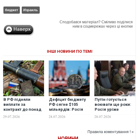
бюджет
Израиль
Сподобався матеріал? Сміливо поділися
ним в соцмережах через ці кнопки
ІНШІ НОВИНИ ПО ТЕМІ
В РФ підняли
Дефіцит бюджету
Путін готується
виплати за
РФ сягне $105
воювати ще роки:
контракт до понад
мільярдів: Росія
Росія уріже
4 млн рублів -
таємно друкує
цивільний бюджет
29.07.2026
28.07.2026
28.07.2026
Центр протидії
рублі, щоб було чим
заради армії, - ЗМІ
дезінформації
фінансувати війну,
- розвідка
Правила коментування ! »
НОВИНИ