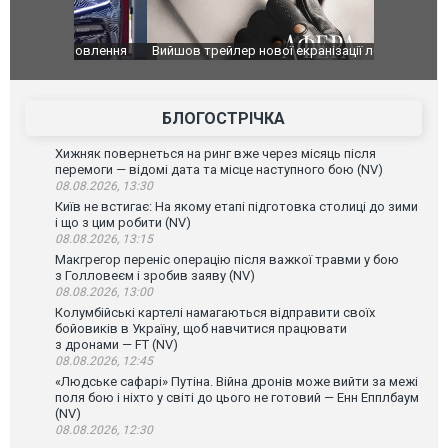
оновлення
Вийшов трейлер нової екранізації легендарного
Зеленський
фільму "Афера Томаса Крауна"
перемовин
БЛОГОСТРІЧКА
Хижняк повернеться на ринг вже через місяць після
перемоги — відомі дата та місце наступного бою (NV)
08.08.2026, 13:30
Київ не встигає: На якому етапі підготовка столиці до зими
і що з цим робити (NV)
08.08.2026, 13:15
Макгрегор переніс операцію після важкої травми у бою
з Голловеєм і зробив заяву (NV)
08.08.2026, 13:00
Колумбійські картелі намагаються відправити своїх
бойовиків в Україну, щоб навчитися працювати
з дронами — FT (NV)
08.08.2026, 12:45
«Людське сафарі» Путіна. Війна дронів може вийти за межі
поля бою і ніхто у світі до цього не готовий — Енн Епплбаум
(NV)
08.08.2026, 12:30