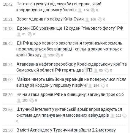
Пентагон усунув від служби генерала, який
10:42
координував допомогу Україні
174
0
Ворог ударив по поїзду Київ-Суми
10:21
166
0
Дрони СБС уразили ще 12 суден "тіньового флоту" РФ
10:13
81
0
Дії РФ щодо повного захоплення грузинських земель
09:48
не залишаться без відповіді - спільна заява чотирьох
країн Заходу
929
0
Атакована нафтопереробка: у Краснодарському краї та
09:24
Самарській області РФ горять два НПЗ
85
0
Майже чверть мільйона українців не повернулися після
09:00
виїзду за кордон у першому півріччі
194
0
Нічна атака дронів РФ на Київщину: загинули троє осіб
08:39
105
0
Штучний інтелект у китайській армії: впроваджується
23:55
система для планування масованих авіаударів
202
0
В місті Аспендос у Туреччині знайшли 2,2-метрову
23:30