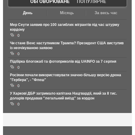
ОБГОВОРЮВАНЕ
|
ПОПУЛЯРНЕ
День
Місяць
За весь час
Мер Сеути заявив про 100 загиблих мігрантів під час штурму
кордону
0
Чи стане Венс наступником Трампа? Президент США виступив
із неочікуваною заявою
0
Підбірка блогожаб та фотоприколів від UAINFO за 7 серпня
0
Росіяни почали використовувати значно більшу версію дрона
"Гербера", - "Флеш"
0
У Харкові ДБР затримало капітана Нацгвардії, який за 8 тис.
доларів продавав "легальний виїзд" за кордон
0