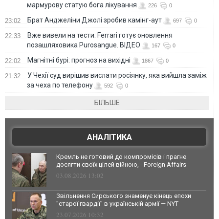
мармурову статую бога лікування
226
0
Брат Анджеліни Джолі зробив камінг-аут
23:02
697
0
Вже вивели на тести: Ferrari готує оновлення
22:33
позашляховика Purosangue. ВІДЕО
167
0
Магнітні бурі: прогноз на вихідні
22:02
1867
0
У Чехії суд вирішив вислати росіянку, яка вийшла заміж
21:32
за чеха по телефону
592
0
БІЛЬШЕ
АНАЛІТИКА
Кремль не готовий до компромісів і прагне
досягти своїх цілей війною, - Foreign Affairs
03.08.2026 13:02
Звільнення Сирського знаменує кінець епохи
"старої гвардії" в українській армії — NYT
23.07.2026 10:32