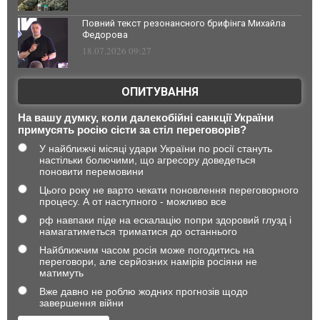
Повний текст резонансного брифінга Михайла
Федорова
18.07.2026 09:27
ОПИТУВАННЯ
На вашу думку, коли далекобійні санкції України
примусять росію сісти за стіл переговорів?
У найближчі місяці удари України по росії стануть
настільки болючими, що агресору доведеться
поновити перемовини
Цього року не варто чекати поновлення переговорного
процесу. А от наступного - можливо все
рф навпаки піде на ескалацію попри здоровий глузд і
намагатиметься триматися до останнього
Найближчим часом росія може погодитись на
переговори, але серйозних намірів росіяни не
матимуть
Вже давно не роблю жодних прогнозів щодо
завершення війни