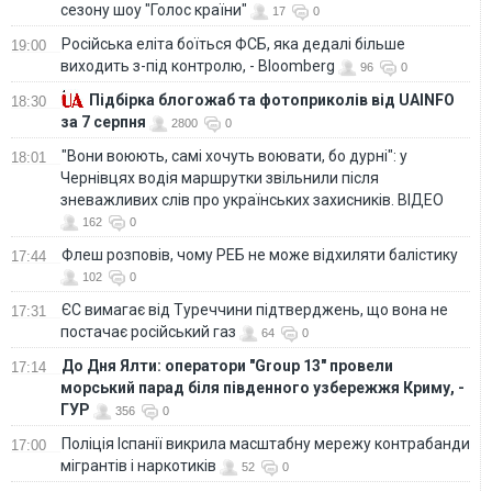
сезону шоу "Голос країни"
17
0
Російська еліта боїться ФСБ, яка дедалі більше
19:00
виходить з-під контролю, - Bloomberg
96
0
Підбірка блогожаб та фотоприколів від UAINFO
18:30
за 7 серпня
2800
0
"Вони воюють, самі хочуть воювати, бо дурні": у
18:01
Чернівцях водія маршрутки звільнили після
зневажливих слів про українських захисників. ВІДЕО
162
0
Флеш розповів, чому РЕБ не може відхиляти балістику
17:44
102
0
ЄС вимагає від Туреччини підтверджень, що вона не
17:31
постачає російський газ
64
0
До Дня Ялти: оператори "Group 13" провели
17:14
морський парад біля південного узбережжя Криму, -
ГУР
356
0
Поліція Іспанії викрила масштабну мережу контрабанди
17:00
мігрантів і наркотиків
52
0