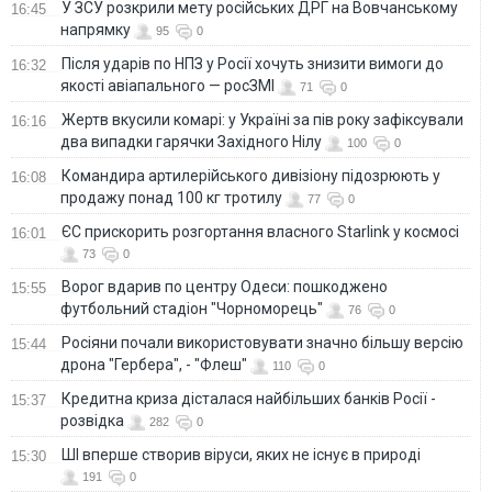
У ЗСУ розкрили мету російських ДРГ на Вовчанському
16:45
напрямку
95
0
Після ударів по НПЗ у Росії хочуть знизити вимоги до
16:32
якості авіапального — росЗМІ
71
0
Жертв вкусили комарі: у Україні за пів року зафіксували
16:16
два випадки гарячки Західного Нілу
100
0
Командира артилерійського дивізіону підозрюють у
16:08
продажу понад 100 кг тротилу
77
0
ЄС прискорить розгортання власного Starlink у космосі
16:01
73
0
Ворог вдарив по центру Одеси: пошкоджено
15:55
футбольний стадіон "Чорноморець"
76
0
Росіяни почали використовувати значно більшу версію
15:44
дрона "Гербера", - "Флеш"
110
0
Кредитна криза дісталася найбільших банків Росії -
15:37
розвідка
282
0
ШІ вперше створив віруси, яких не існує в природі
15:30
191
0