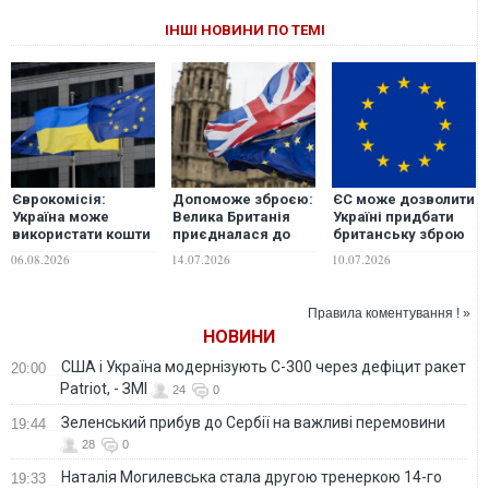
ІНШІ НОВИНИ ПО ТЕМІ
Єврокомісія:
Допоможе зброєю:
ЄС може дозволити
Україна може
Велика Британія
Україні придбати
використати кошти
приєдналася до
британську зброю
кредиту ЄС на
європейського
коштом
06.08.2026
14.07.2026
10.07.2026
закупівлю ракет-
кредиту Україні на
європейського
перехоплювачів у
90 млрд євро
кредиту , -
третіх країнах
Bloomberg
Правила коментування ! »
НОВИНИ
США і Україна модернізують С-300 через дефіцит ракет
20:00
Patriot, - ЗМІ
24
0
Зеленський прибув до Сербії на важливі перемовини
19:44
28
0
Наталія Могилевська стала другою тренеркою 14-го
19:33