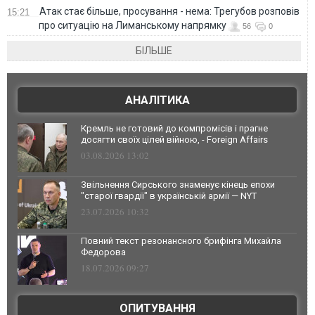
Атак стає більше, просування - нема: Трегубов розповів
15:21
про ситуацію на Лиманському напрямку
56
0
БІЛЬШЕ
АНАЛІТИКА
Кремль не готовий до компромісів і прагне
досягти своїх цілей війною, - Foreign Affairs
03.08.2026 13:02
Звільнення Сирського знаменує кінець епохи
"старої гвардії" в українській армії — NYT
23.07.2026 10:32
Повний текст резонансного брифінга Михайла
Федорова
18.07.2026 09:27
ОПИТУВАННЯ