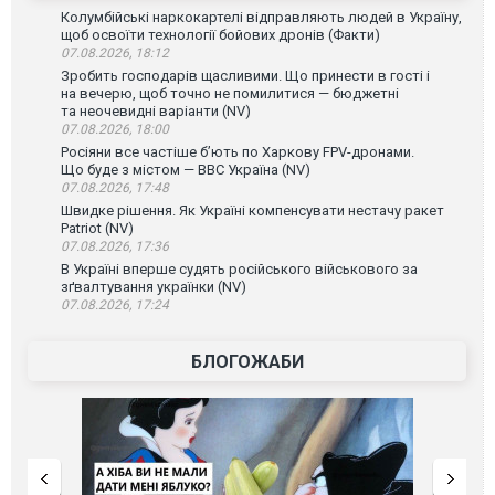
Колумбійські наркокартелі відправляють людей в Україну,
щоб освоїти технології бойових дронів (Факти)
07.08.2026, 18:12
Зробить господарів щасливими. Що принести в гості і
на вечерю, щоб точно не помилитися — бюджетні
та неочевидні варіанти (NV)
07.08.2026, 18:00
Росіяни все частіше бʼють по Харкову FPV-дронами.
Що буде з містом — ВВС Україна (NV)
07.08.2026, 17:48
Швидке рішення. Як Україні компенсувати нестачу ракет
Patriot (NV)
07.08.2026, 17:36
В Україні вперше судять російського військового за
зґвалтування українки (NV)
07.08.2026, 17:24
БЛОГОЖАБИ