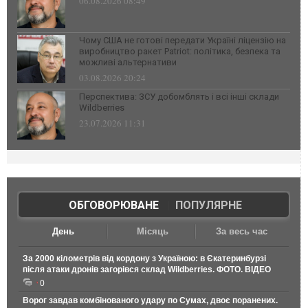
06.08.2026 08:49
Чому США не готові передати Україні ліцензію на
виробництво ракет Patriot: політика, безпека та
можливі альтернативи
03.08.2026 20:24
Перспектива: ЗСУ добомблять і всі інші склади
Wildberries
23.07.2026 11:31
ОБГОВОРЮВАНЕ
|
ПОПУЛЯРНЕ
День
Місяць
За весь час
За 2000 кілометрів від кордону з Україною: в Єкатеринбурзі
після атаки дронів загорівся склад Wildberries. ФОТО. ВІДЕО
0
Ворог завдав комбінованого удару по Сумах, двоє поранених.