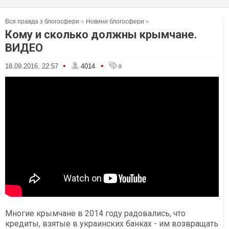
Вся правда з блогосфери
»
Новини блогосфери
»
Кому и сколько должны крымчане.
ВИДЕО
•
•
18.09.2016, 22:57
4014
0
Многие крымчане в 2014 году радовались, что
кредиты, взятые в украинских банках - им возвращать