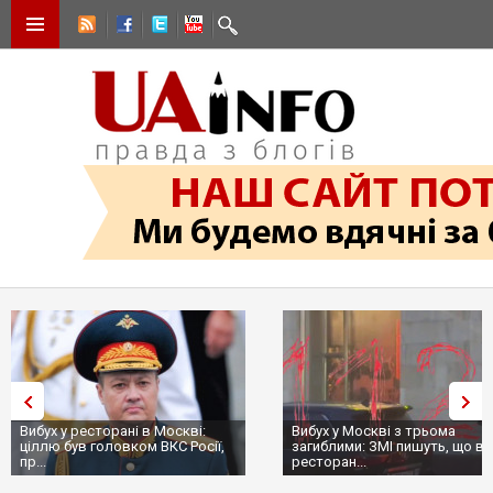
Вибух у ресторані в Москві:
Вибух у Москві з трьома
ціллю був головком ВКС Росії,
загиблими: ЗМІ пишуть, що в
пр...
ресторан...