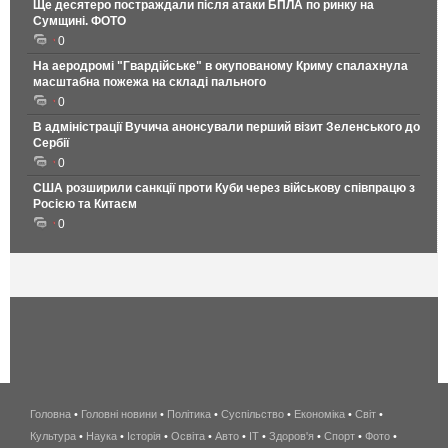
Ще десятеро постраждали після атаки БПЛА по ринку на
Сумщині. ФОТО
0
На аеродромі "Гвардійське" в окупованому Криму спалахнула
масштабна пожежа на складі пального
0
В адміністрації Вучича анонсували перший візит Зеленського до
Сербії
0
США розширили санкції проти Куби через військову співпрацю з
Росією та Китаєм
0
Головна
•
Головні новини
•
Політика
•
Суспільство
•
Економіка
беспроводной
•
Світ
•
Культура
•
Наука
•
Історія
•
Освіта
•
Авто
•
IT
•
Здоров'я
интернет
•
Спорт
•
Фото
•