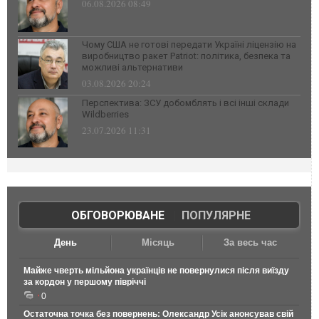
06.08.2026 08:49
Чому США не готові передати Україні ліцензію на
виробництво ракет Patriot: політика, безпека та
можливі альтернативи
03.08.2026 20:24
Перспектива: ЗСУ добомблять і всі інші склади
Wildberries
23.07.2026 11:31
ОБГОВОРЮВАНЕ
|
ПОПУЛЯРНЕ
День
Місяць
За весь час
Майже чверть мільйона українців не повернулися після виїзду
за кордон у першому півріччі
0
Остаточна точка без повернень: Олександр Усік анонсував свій