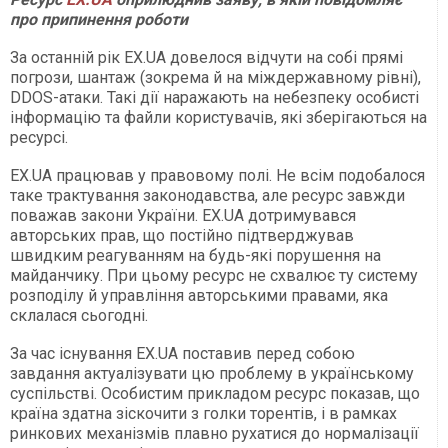
про припинення роботи
За останній рік EX.UA довелося відчути на собі прямі
погрози, шантаж (зокрема й на міждержавному рівні),
DDOS-атаки. Такі дії наражають на небезпеку особисті
інформацію та файли користувачів, які зберігаються на
ресурсі.
EX.UA працював у правовому полі. Не всім подобалося
таке трактування законодавства, але ресурс завжди
поважав закони України. EX.UA дотримувався
авторських прав, що постійно підтверджував
швидким реагуванням на будь-які порушення на
майданчику. При цьому ресурс не схвалює ту систему
розподілу й управління авторськими правами, яка
склалася сьогодні.
За час існування EX.UA поставив перед собою
завдання актуалізувати цю проблему в українському
суспільстві. Особистим прикладом ресурс показав, що
країна здатна зіскочити з голки торентів, і в рамках
ринкових механізмів плавно рухатися до нормалізації