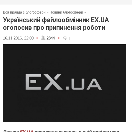
Вся правда з блогосфери
»
Новини блогосфери
»
Український файлообмінник EX.UA
оголосив про припинення роботи
•
•
16.11.2016, 22:00
2844
1
Ресурс
EX.UA
оприлюднив заяву, в якій повідомляє