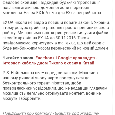
файлове сховище і відкидав будь-які "пропозиції"
пов'язані зі зміною доменної зони і території
мовлення. Назва EX.to/co/ru для EX.uа неприйнятна.
EX.UA ніколи не зійде з позицій поваги законів України,
і тому ресурс прийняв рішення просто припинити свою
роботу. Ми просимо всіх користувачів вилучити файли
зі своїх архівів на EX.UA до 30.11.2016. Також
повідомляємо користувачів mail.ex.ua, що цей сервіс
буде найближчим часом перенесений на новий домен.
Читайте також:
Facebook і Google прокладуть
інтернет-кабель дном Тихого океану в Китай
P. S. Найтемніша ніч – перед світанком. Можливо,
нашому ринкові знову варто повернутися до
безконтрольного торент-піратства, щоби
правовласники усвідомили, що, не надавши глядачам
можливість легально отримувати контент, вони не
можуть забороняти.
Повідомити про помилку - Виділіть орфографічну