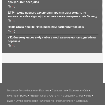
прощальний поєдинок
0
Дії РФ щодо повного захоплення грузинських земель не
залишаться без відповіді - спільна заява чотирьох країн Заходу
0
Нічна атака дронів РФ на Київщину: загинули троє осіб
0
У Коблевому через вибух міни в морі загинув чоловік, дві жінки
поранені
0
Головна
•
Головні новини
•
Політика
•
Суспільство
•
Економіка
беспроводной
•
Світ
•
Культура
•
Наука
•
Історія
•
Освіта
•
Авто
•
IT
•
Здоров'я
интернет
•
Спорт
•
Фото
•
Відео
•
Огляд блогосфери
•
Блоголента
•
Рейтинг блогів
киев
•
Блогожаби