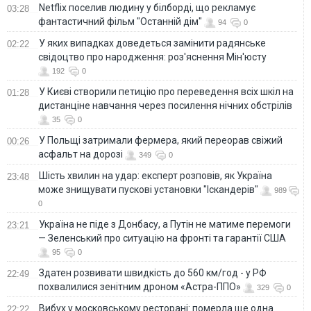
Netflix поселив людину у білборді, що рекламує
03:28
фантастичний фільм "Останній дім"
94
0
У яких випадках доведеться замінити радянське
02:22
свідоцтво про народження: роз'яснення Мін'юсту
192
0
У Києві створили петицію про переведення всіх шкіл на
01:28
дистанціне навчання через посилення нічних обстрілів
35
0
У Польщі затримали фермера, який переорав свіжий
00:26
асфальт на дорозі
349
0
Шість хвилин на удар: експерт розповів, як Україна
23:48
може знищувати пускові установки "Іскандерів"
989
0
Україна не піде з Донбасу, а Путін не матиме перемоги
23:21
— Зеленський про ситуацію на фронті та гарантії США
95
0
Здатен розвивати швидкість до 560 км/год - у РФ
22:49
похвалилися зенітним дроном «Астра-ППО»
329
0
Вибух у московському ресторані: померла ще одна
22:22