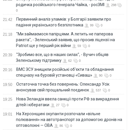
родичка російського генерала Чайка, - росЗМІ
298
0
Первинний аналіз уламків: у Болгарії заявили про
21:42
падіння українського безпілотника
99
0
"Ми займаємося папірцями. А летить не паперова
21:18
ракета", - Зеленський заявив, що просив ліцензії на
Patriot ще у перший рік війни
59
0
"Зробимо все, що в наших силах", - Вучич обіцяв
20:39
Зеленському підтримку
62
0
ВМС ЗСУ знищили російські об'єкти та обладнання
20:16
спецназу на буровій установці «Сиваш»
90
0
Остаточна точка без повернень: Олександр Усік
19:50
анонсував свій прощальний поєдинок
537
0
Нова Зеландія ввела санкції проти РФ за викрадення
19:25
дітей і кібератаки
27
0
На Херсонщині окупанти розпочали «вільне
19:01
полювання» на автотранспорт за допомогою дронів на
оптоволокні — ОВА
86
0