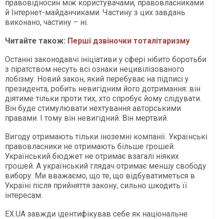
правовідносин між користувачами, правовласниками
й Інтернет-майданчиками. Частину з цих завдань
виконано, частину – ні.
Читайте також:
Перші дзвіночки тоталітаризму
Останні законодавчі ініціативи у сфері нібито боротьби
з піратством несуть всі ознаки нецивілізованого
лобізму. Новий закон, який перебуває на підписі у
президента, робить невигідним його дотримання: він
діятиме тільки проти тих, хто спробує йому слідувати.
Він буде стимулювати нехтування авторськими
правами. І тому він невигідний. Він мертвий.
Вигоду отримають тільки іноземні компанії. Українські
правовласники не отримають більше грошей.
Український бюджет не отримає взагалі ніяких
грошей. А український глядач отримає меншу свободу
вибору. Ми вважаємо, що те, що відбуватиметься в
Україні після прийняття закону, сильно шкодить її
інтересам.
EX.UA завжди ідентифікував себе як національне