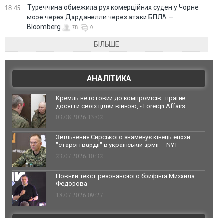
Туреччина обмежила рух комерційних суден у Чорне
18:45
море через Дарданелли через атаки БПЛА —
Bloomberg
78
0
БІЛЬШЕ
АНАЛІТИКА
Кремль не готовий до компромісів і прагне
досягти своїх цілей війною, - Foreign Affairs
03.08.2026 13:02
Звільнення Сирського знаменує кінець епохи
"старої гвардії" в українській армії — NYT
23.07.2026 10:32
Повний текст резонансного брифінга Михайла
Федорова
18.07.2026 09:27