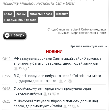
помилку мишею і натисніть Ctrl + Enter
EX.UA
лобізм
авторські права
інтернет
інформаційний простір
Сподобався матеріал? Сміливо поділися
ним в соцмережах через ці кнопки
Правила коментування ! »
НОВИНИ
РФ атакувала дронами Салтівський район Харкова: є
08:12
влучання у багатоповерхівку, двоє людей загинули
13
0
В Одесі пролунали вибухи та перебої зі світлом: місто
07:29
під ударом дронів та ракет
71
0
У російському Бєлгороді вночі пролунала серія
06:33
потужних вибухів
61
0
У Німеччині фіксували підозрілі польоти дронів над
05:25
базою, де ремонтують Patriot
32
0