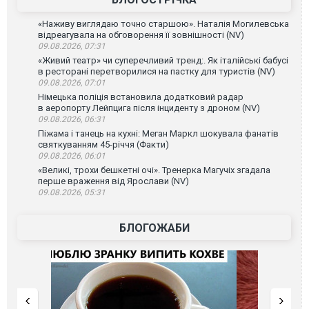
«Наживу виглядаю точно старшою». Наталія Могилевська
відреагувала на обговорення її зовнішності (NV)
09.08.2026, 07:31
«Живий театр» чи суперечливий тренд:. Як італійські бабусі
в ресторані перетворилися на пастку для туристів (NV)
09.08.2026, 07:01
Німецька поліція встановила додатковий радар
в аеропорту Лейпцига після інциденту з дроном (NV)
09.08.2026, 06:31
Піжама і танець на кухні: Меган Маркл шокувала фанатів
святкуванням 45-річчя (Факти)
09.08.2026, 06:01
«Великі, трохи бешкетні очі». Тренерка Магучіх згадала
перше враження від Ярослави (NV)
09.08.2026, 05:31
БЛОГОЖАБИ