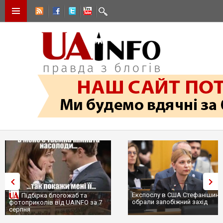
Експослу в США Стефанішині
Підбірка блогожаб та
обрали запобіжний захід
фотоприколів від UAINFO за 7
серпня