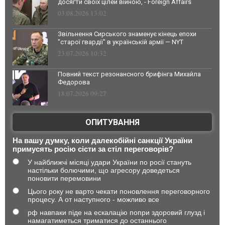
досягти своїх цілей війною, - Foreign Affairs
03.08.2026 13:02
Звільнення Сирського знаменує кінець епохи
"старої гвардії" в українській армії — NYT
23.07.2026 10:32
Повний текст резонансного брифінга Михайла
Федорова
18.07.2026 09:27
ОПИТУВАННЯ
На вашу думку, коли далекобійні санкції України
примусять росію сісти за стіл переговорів?
У найближчі місяці удари України по росії стануть
настільки болючими, що агресору доведеться
поновити перемовини
Цього року не варто чекати поновлення переговорного
процесу. А от наступного - можливо все
рф навпаки піде на ескалацію попри здоровий глузд і
намагатиметься триматися до останнього