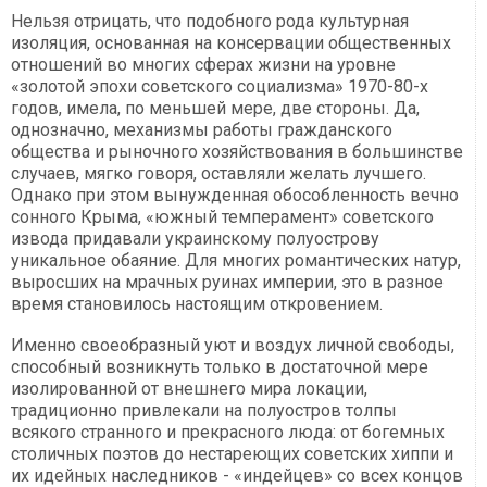
Нельзя отрицать, что подобного рода культурная
изоляция, основанная на консервации общественных
отношений во многих сферах жизни на уровне
«золотой эпохи советского социализма» 1970-80-х
годов, имела, по меньшей мере, две стороны. Да,
однозначно, механизмы работы гражданского
общества и рыночного хозяйствования в большинстве
случаев, мягко говоря, оставляли желать лучшего.
Однако при этом вынужденная обособленность вечно
сонного Крыма, «южный темперамент» советского
извода придавали украинскому полуострову
уникальное обаяние. Для многих романтических натур,
выросших на мрачных руинах империи, это в разное
время становилось настоящим откровением.
Именно своеобразный уют и воздух личной свободы,
способный возникнуть только в достаточной мере
изолированной от внешнего мира локации,
традиционно привлекали на полуостров толпы
всякого странного и прекрасного люда: от богемных
столичных поэтов до нестареющих советских хиппи и
их идейных наследников - «индейцев» со всех концов