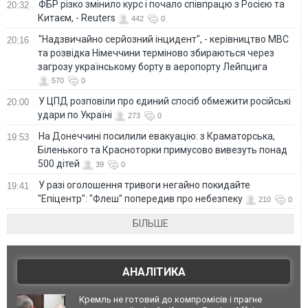
ФБР різко змінило курс і почало співпрацю з Росією та
20:32
Китаєм, - Reuters
442
0
"Надзвичайно серйозний інцидент", - керівництво МВС
20:16
та розвідка Німеччини терміново збираються через
загрозу українському борту в аеропорту Лейпцига
570
0
У ЦПД розповіли про єдиний спосіб обмежити російські
20:00
удари по Україні
273
0
На Донеччині посилили евакуацію: з Краматорська,
19:53
Біленького та Красноторки примусово вивезуть понад
500 дітей
39
0
У разі оголошення тривоги негайно покидайте
19:41
"Епіцентр": "Флеш" попередив про небезпеку
210
0
БІЛЬШЕ
АНАЛІТИКА
Кремль не готовий до компромісів і прагне