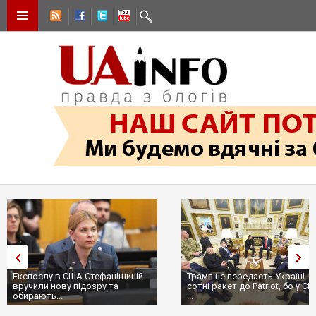
Експослу в США Стефанішиній
Трамп не передасть Україні
вручили нову підозру та
сотні ракет до Patriot, бо у США
обирають...
...