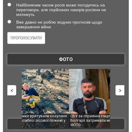
Найближчим часом росія може погодитись на
переговори, але серйозних намірів росіяни не
матимуть
Вже давно не роблю жодних прогнозів щодо
завершення війни
ФОТО
и козуленя
СБУ за сприяння Нацполіції та правоохоронців
Росіяни ат
ї пожежі у
Болгарії затримала міжнародного наркобарона.
одна людин
ВІДЕО
ФОТО