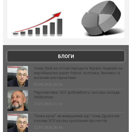
БЛОГИ
Чому США не готові передати Україні ліцензію на
виробництво ракет Patriot: політика, безпека та
можливі альтернативи
03.08.2026 20:24
Перспектива: ЗСУ добомблять і всі інші склади
Wildberries
23.07.2026 11:31
“Нова кров” чи вимушений хід? Чому Драпатий
очолив ЗСУ на піку суспільних протестів
22.07.2026 20:36