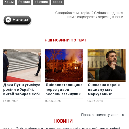
Крым
Россия
обаяние
совок
Сподобався матеріал? Сміливо поділися
ним в соцмережах через ці кнопки
ІНШІ НОВИНИ ПО ТЕМІ
Доки Путін утилізує
Дніпропетровщина:
Оновлена версія
росіян в Україні,
через удари
нацизму має
Китай забирає собі
россіян загинули 6
маркування:
Далекий Схід без
людей, з них – 1
"сделано в
13.06.2026
02.06.2026
08.05.2026
бою, - The Hill
рятувальник, ще 36
России", -
- отримали
Зеленський
поранення
Правила коментування ! »
НОВИНИ
Зміна вірувань: у кар'єрі епохи вікінгів знайшли рідкісні