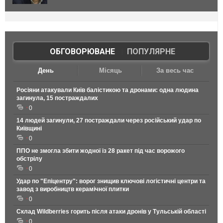
ОБГОВОРЮВАНЕ
|
ПОПУЛЯРНЕ
День
Місяць
За весь час
Росіяни атакували Київ балістикою та дронами: одна людина
загинула, 15 постраждалих
0
14 людей загинули, 27 постраждали через російський удар по
Київщині
0
ППО не змогла збити жодної із 28 ракет під час ворожого
обстрілу
0
Удар по "Епіцентру": ворог знищив ключові логістичні центри та
завод з виробництв керамічної плитки
0
Склад Wildberries горить після атаки дронів у Тульській області
0