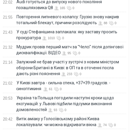
Audi готується до випуску нового покоління
22:02
позашляховика Q8
165
0
Повторення липневого колапсу: Грузію знову накрив
21:55
тотальний блекаут, причини розслідують
88
0
У суді Стефанішина заплакала: яку заставу просить
21:43
прокуратура
1010
0
Мудрик провів перший матч за "Челсі" після допінгової
21:32
дискваліфікації. ВІДЕО
95
0
Залужний не брав участі у зустрічі з новим міністром
21:14
оборони Британії в Києві: в ОП та в оточенні посла
дають різні пояснення
233
0
У Києві завтра - сильна спека, +37+39 градусів. -
21:02
синоптикиня
61
0
Україна та Польща погодили наступні кроки щодо
20:53
ексгумацій: у Львові підбили підсумки виконання
домовленостей
93
0
Витік аміаку у Голосіївському районі Києва
20:42
локалізували: чи можна відкривати вікна
74
0