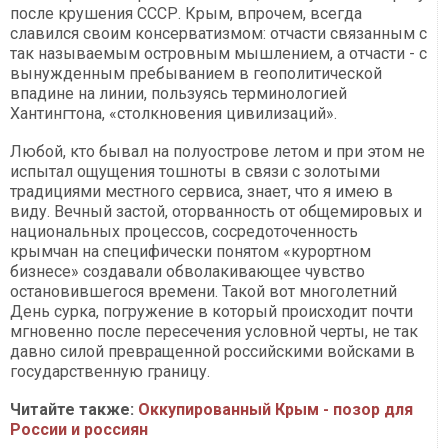
после крушения СССР. Крым, впрочем, всегда
славился своим консерватизмом: отчасти связанным с
так называемым островным мышлением, а отчасти - с
вынужденным пребыванием в геополитической
впадине на линии, пользуясь терминологией
Хантингтона, «столкновения цивилизаций».
Любой, кто бывал на полуострове летом и при этом не
испытал ощущения тошноты в связи с золотыми
традициями местного сервиса, знает, что я имею в
виду. Вечный застой, оторванность от общемировых и
национальных процессов, сосредоточенность
крымчан на специфически понятом «курортном
бизнесе» создавали обволакивающее чувство
остановившегося времени. Такой вот многолетний
День сурка, погружение в который происходит почти
мгновенно после пересечения условной черты, не так
давно силой превращенной российскими войсками в
государственную границу.
Читайте также:
Оккупированный Крым - позор для
России и россиян