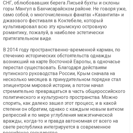
СНГ, облюбовавших берега Лисьей бухты и склоны
горы Мангуп в Бахчисарайском районе. Не говоря уже,
само собой, о многочисленных фанатах «Казантипа» и
джазового фестиваля в Коктебеле, который
культивировал всю эту крымскую островную
романтику, пожалуй, в наиболее эстетически
притягательном виде.
В 2014 году пространственно-временной карман, по
стечению исторических обстоятельств однажды
возникший на карте Восточной Европы, в одночасье
перестал существовать. Благодаря действиям
путинского руководства России, Крым сначала на
несколько месяцев в принудительном порядке стал
эпицентром мировой истории, а потом начал
стремительно превращаться в часть общероссийского
политического и культурного пространства. Можно
спорить, как далеко зашел этот процесс, и в какой
степени он обратим, однако с каждым новым витком
репрессий и по мере углубления межэтнической
вражды, когда-то и правда автономная от всего на
свете республика интегрируется в современное
российское государство.