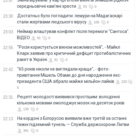
23:57
середньовічні кам’яні хрести
53
0
Достатньо було погладити: лемури на Мадагаскарі
23:30
стали жертвами людського вірусу
106
0
Неймар влаштував конфлікт після перемоги "Сантоса".
23:03
ВІДЕО
91
0
"Росія користується вікном можливостей", - Майкл
22:55
Кларк заявив про критичний дефіцит протибалістичних
ракет в Україні
91
0
"65 років ніколи не виглядали краще", - фото-
22:42
привітання Мішель Обами до дня народження екс-
президента США зібрало майже мільйон лайків
220
0
Рецепт молодості виявився простішим: володіння
22:31
кількома мовами омолоджує мозок на десяток років
139
0
На кордоні з Білоруссю виявили вже третій за останні
22:13
тижні підземний тунель — Служба держохорони Литви
391
0