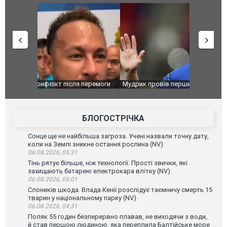
перемоги
Мудрик провів перший матч за "Челсі" після
Українські
допінгової дискваліфікації. ВІДЕО
під час лік
Франції
БЛОГОСТРІЧКА
Сонце ще не найбільша загроза. Учені назвали точну дату,
коли на Землі зникне остання рослина (NV)
06.08.2026, 05:31
Тінь рятує більше, ніж технології. Прості звички, які
захищають батарею електрокара влітку (NV)
06.08.2026, 05:01
Слоників шкода. Влада Кенії розслідує таємничу смерть 15
тварин у національному парку (NV)
06.08.2026, 04:31
Поляк 55 годин безперервно плавав, не виходячи з води,
й став першою людиною, яка переплила Балтійське море