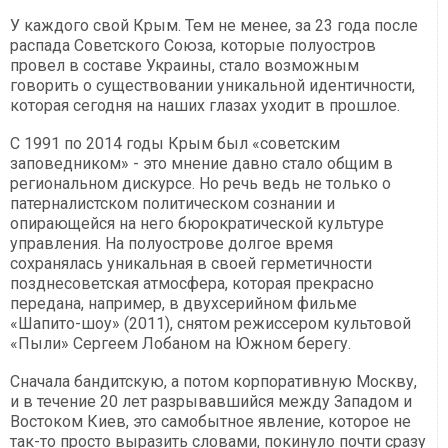
У каждого свой Крым. Тем не менее, за 23 года после
распада Советского Союза, которые полуостров
провел в составе Украины, стало возможным
говорить о существовании уникальной идентичности,
которая сегодня на наших глазах уходит в прошлое.
С 1991 по 2014 годы Крым был «советским
заповедником» - это мнение давно стало общим в
региональном дискурсе. Но речь ведь не только о
патерналистском политическом сознании и
опирающейся на него бюрократической культуре
управления. На полуострове долгое время
сохранялась уникальная в своей герметичности
позднесоветская атмосфера, которая прекрасно
передана, например, в двухсерийном фильме
«Шапито-шоу» (2011), снятом режиссером культовой
«Пыли» Сергеем Лобаном на Южном берегу.
Сначала бандитскую, а потом корпоративную Москву,
и в течение 20 лет разрывавшийся между Западом и
Востоком Киев, это самобытное явление, которое не
так-то просто выразить словами, покинуло почти сразу