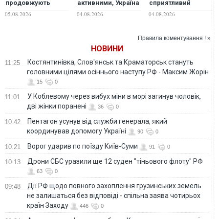
продовжують
активними, Україна
сприятливий
переговори щодо
готова до
момент для
05.08.2026
04.08.2026
04.08.2026
виробництва
переговорів, -
завершення війни
перехоплювачів
Зеленський
в Україні — NYT
для Patriot в Україні
Правила коментування ! »
— Reuters
НОВИНИ
Костянтинівка, Слов'янськ та Краматорськ стануть
11:25
головними цілями осіннього наступу РФ - Максим Жорін
15
0
У Коблевому через вибух міни в морі загинув чоловік,
11:01
дві жінки поранені
36
0
Пентагон усунув від служби генерала, який
10:42
координував допомогу Україні
90
0
Ворог ударив по поїзду Київ-Суми
10:21
91
0
Дрони СБС уразили ще 12 суден "тіньового флоту" РФ
10:13
63
0
Дії РФ щодо повного захоплення грузинських земель
09:48
не залишаться без відповіді - спільна заява чотирьох
країн Заходу
446
0