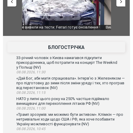
оновлення
Вийшов трейлер нової екранізації легендарного
Зеленський
фільму "Афера Томаса Крауна"
перемовин
БЛОГОСТРІЧКА
33-річний чоловік з Києва намагався підкупити
прикордонника, щоб потрапити на концерт The Weeknd
у Польщі (NV)
08.08.2026, 11:30
«Дай Бог, аби магія спрацювала». Інтерв'ю з Железняком —
про підготовку до зими після зміни уряду і тих, хто програв
від перестановок (NV)
08.08.2026, 11:15
НАТО у липні цього року на 250% частіше підіймало
винищувачі для перехоплення літаків РФ (NV)
08.08.2026, 11:00
«Трамп зрозумів: ми можемо бути активом». Клімкін — про
нетривіальні ходи щодо США і РФ, яка хоче позбавити
Україну можливості функціонувати (NV)
08.08.2026, 10:45