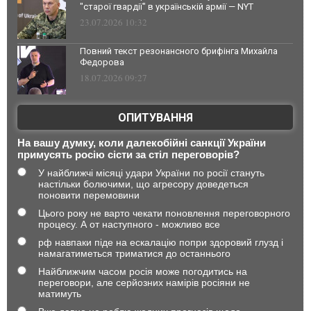
"старої гвардії" в українській армії — NYT
23.07.2026 10:32
Повний текст резонансного брифінга Михайла
Федорова
18.07.2026 09:27
ОПИТУВАННЯ
На вашу думку, коли далекобійні санкції України
примусять росію сісти за стіл переговорів?
У найближчі місяці удари України по росії стануть
настільки болючими, що агресору доведеться
поновити перемовини
Цього року не варто чекати поновлення переговорного
процесу. А от наступного - можливо все
рф навпаки піде на ескалацію попри здоровий глузд і
намагатиметься триматися до останнього
Найближчим часом росія може погодитись на
переговори, але серйозних намірів росіяни не
матимуть