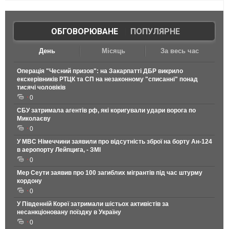
ОБГОВОРЮВАНЕ
|
ПОПУЛЯРНЕ
День
Місяць
За весь час
Операція "Чесний призов": на Закарпатті ДБР викрило
екскерівників РТЦК та СП на незаконному "списанні" понад
тисячі чоловіків
0
СБУ затримала агентів рф, які коригували удари ворога по
Миколаєву
0
У МВС Німеччини заявили про відсутність зброї на борту Ан-124
в аеропорту Лейпцига, - ЗМІ
0
Мер Сеути заявив про 100 загиблих мігрантів під час штурму
кордону
0
У Південній Кореї затримали шістьох активістів за
несанкціоновану поїздку в Україну
0