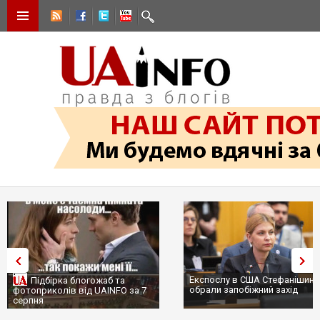
Експослу в США Стефанішині
Підбірка блогожаб та
обрали запобіжний захід
фотоприколів від UAINFO за 7
серпня