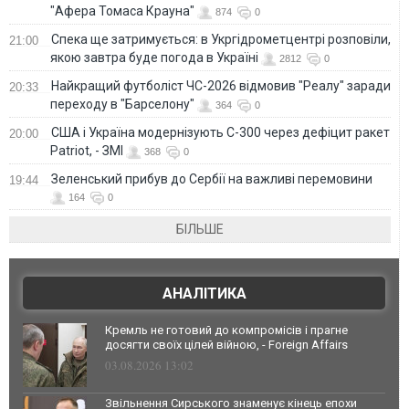
"Афера Томаса Крауна"
874
0
Спека ще затримується: в Укргідрометцентрі розповіли,
21:00
якою завтра буде погода в Україні
2812
0
Найкращий футболіст ЧС-2026 відмовив "Реалу" заради
20:33
переходу в "Барселону"
364
0
США і Україна модернізують С-300 через дефіцит ракет
20:00
Patriot, - ЗМІ
368
0
Зеленський прибув до Сербії на важливі перемовини
19:44
164
0
БІЛЬШЕ
АНАЛІТИКА
Кремль не готовий до компромісів і прагне
досягти своїх цілей війною, - Foreign Affairs
03.08.2026 13:02
Звільнення Сирського знаменує кінець епохи