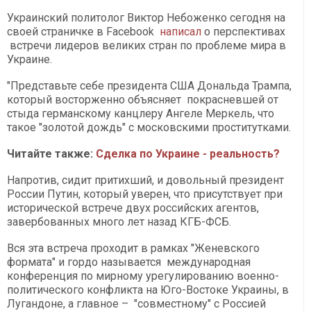
Украинский политолог Виктор Небоженко сегодня на
своей страничке в Facebook
написал
о перспективах
встречи лидеров великих стран по проблеме мира в
Украине.
"Представьте себе президента США Дональда Трампа,
который восторженно объясняет покрасневшей от
стыда германскому канцлеру Ангеле Меркель, что
такое "золотой дождь" с московскими проститутками.
Читайте также:
Сделка по Украине - реальность?
Напротив, сидит притихший, и довольный президент
России Путин, который уверен, что присутствует при
исторической встрече двух российских агентов,
завербованных много лет назад КГБ-ФСБ.
Вся эта встреча проходит в рамках "Женевского
формата" и гордо называется международная
конференция по мирному урегулированию военно-
политического конфликта на Юго-Востоке Украины, в
Лугандоне, а главное – "совместному" с Россией