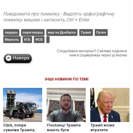
Повідомити про помилку - Виділіть орфографічну
помилку мишею і натисніть Ctrl + Enter
лидеры
переговоры
мир на Донбассе
Трамп
Путин
Меркель
КГБ
ФСБ
Сподобався матеріал? Сміливо поділися
ним в соцмережах через ці кнопки
ІНШІ НОВИНИ ПО ТЕМІ
США, попри
Посланці Трампа
Трамп може
сумніви Трампа,
мають бути
втратити