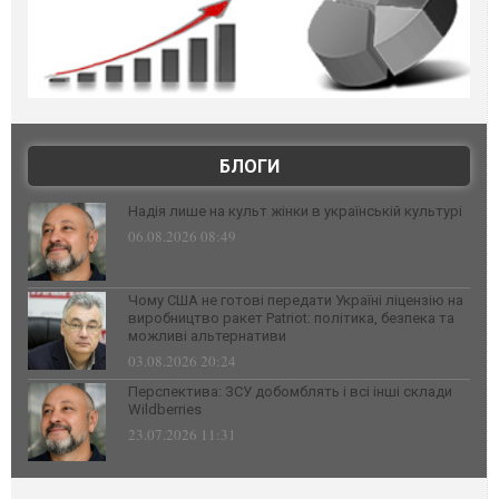
БЛОГИ
Надія лише на культ жінки в українській культурі
06.08.2026 08:49
Чому США не готові передати Україні ліцензію на
виробництво ракет Patriot: політика, безпека та
можливі альтернативи
03.08.2026 20:24
Перспектива: ЗСУ добомблять і всі інші склади
Wildberries
23.07.2026 11:31