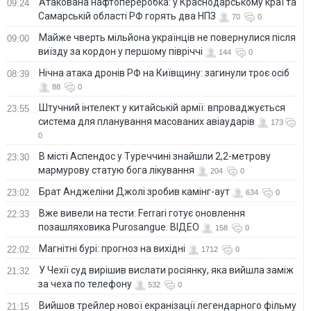
Атакована нафтопереробка: у Краснодарському краї та
09:24
Самарській області РФ горять два НПЗ
70
0
Майже чверть мільйона українців не повернулися після
09:00
виїзду за кордон у першому півріччі
144
0
Нічна атака дронів РФ на Київщину: загинули троє осіб
08:39
88
0
Штучний інтелект у китайській армії: впроваджується
23:55
система для планування масованих авіаударів
173
0
В місті Аспендос у Туреччині знайшли 2,2-метрову
23:30
мармурову статую бога лікування
204
0
Брат Анджеліни Джолі зробив камінг-аут
23:02
634
0
Вже вивели на тести: Ferrari готує оновлення
22:33
позашляховика Purosangue. ВІДЕО
158
0
Магнітні бурі: прогноз на вихідні
22:02
1712
0
У Чехії суд вирішив вислати росіянку, яка вийшла заміж
21:32
за чеха по телефону
532
0
Вийшов трейлер нової екранізації легендарного фільму
21:15