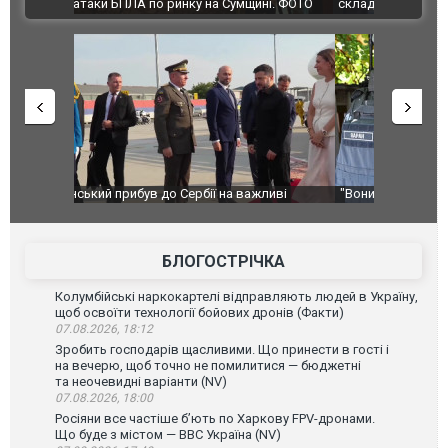
ВІДЕО
ині. ФОТО
склад Wildberries. ФОТО. ВІДЕО
ливі
"Вони воюють, самі хочуть воювати, бо дурні": у
В окупован
Чернівцях водія маршрутки звільнили після
порт: над 
зневажливих слів про українських захисників.
ВІДЕО
ВІДЕО
БЛОГОСТРІЧКА
Колумбійські наркокартелі відправляють людей в Україну,
щоб освоїти технології бойових дронів (Факти)
07.08.2026, 18:12
Зробить господарів щасливими. Що принести в гості і
на вечерю, щоб точно не помилитися — бюджетні
та неочевидні варіанти (NV)
07.08.2026, 18:00
Росіяни все частіше бʼють по Харкову FPV-дронами.
Що буде з містом — ВВС Україна (NV)