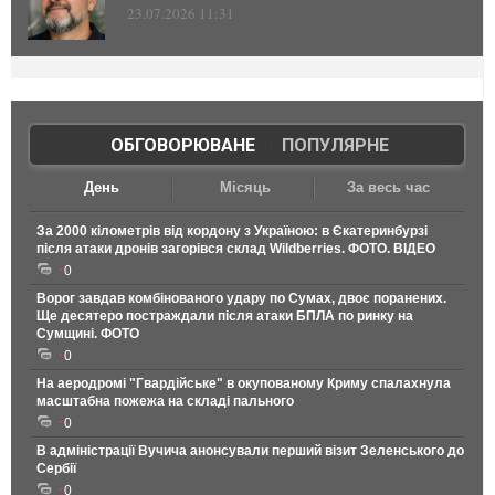
23.07.2026 11:31
ОБГОВОРЮВАНЕ
|
ПОПУЛЯРНЕ
День
Місяць
За весь час
За 2000 кілометрів від кордону з Україною: в Єкатеринбурзі
після атаки дронів загорівся склад Wildberries. ФОТО. ВІДЕО
0
Ворог завдав комбінованого удару по Сумах, двоє поранених.
Ще десятеро постраждали після атаки БПЛА по ринку на
Сумщині. ФОТО
0
На аеродромі "Гвардійське" в окупованому Криму спалахнула
масштабна пожежа на складі пального
0
В адміністрації Вучича анонсували перший візит Зеленського до
Сербії
0