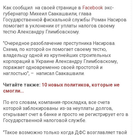
Как сообщил на своей странице в
Facebook
экс-
губернатор Михеил Саакашвили, глава
Государственной фискальной службы Роман Насиров
помогает в уклонении от уплаты налогов своему
тестю Александру Глимбовскому.
"Очередное разоблачение преступника Насирова.
Схема, по которой он помогает своему тестю,
владельцу одной из крупнейших строительных
корпораций в Украине Александру Глимбовскому,
поражает одновременно своей простотой и
наглостью", – написал Саакашвили.
Читайте также:
10 новых политиков, которые не
смогли...
По его словам, компания-прокладка, все счета
которой заблокированы из-за неуплаты долгов,
открывает счет в банке и просто не регистрирует его в
Государственной налоговой службе.
"Такое возможно только когда ДФС возглавляет твой