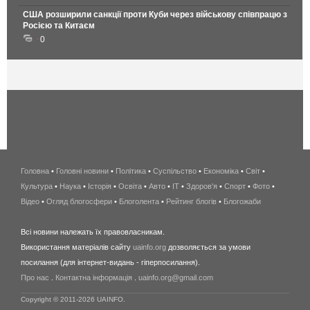
США розширили санкції проти Куби через військову співпрацю з
Росією та Китаєм
0
Головна
•
Головні новини
•
Політика
•
Суспільство
•
Економіка
беспроводной
•
Світ
•
Культура
•
Наука
•
Історія
•
Освіта
•
Авто
•
IT
•
Здоров'я
интернет
•
Спорт
•
Фото
•
Відео
•
Огляд блогосфери
•
Блоголента
•
Рейтинг блогів
киев
•
Блогожаби
и
Всі новини належать їх правовласникам.
область
Використання матеріалів сайту
uainfo.org
дозволяється за умови
wimax
посилання (для інтернет-видань - гіперпосилання).
интернет
Про нас
.
Контактна інформація
.
uainfo.org@gmail.com
в
киеве
Copyright © 2011-2026 UAINFO.
и