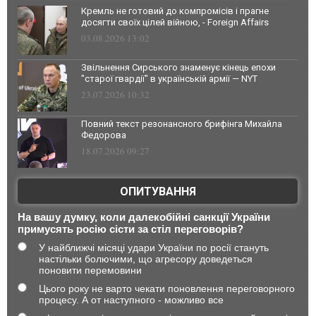
Кремль не готовий до компромісів і прагне
досягти своїх цілей війною, - Foreign Affairs
03.08.2026 13:02
Звільнення Сирського знаменує кінець епохи
"старої гвардії" в українській армії — NYT
23.07.2026 10:32
Повний текст резонансного брифінга Михайла
Федорова
18.07.2026 09:27
ОПИТУВАННЯ
На вашу думку, коли далекобійні санкції України
примусять росію сісти за стіл переговорів?
У найближчі місяці удари України по росії стануть
настільки болючими, що агресору доведеться
поновити перемовини
Цього року не варто чекати поновлення переговорного
процесу. А от наступного - можливо все