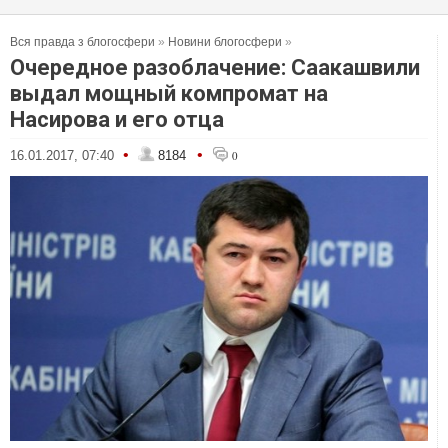
Вся правда з блогосфери
»
Новини блогосфери
»
Очередное разоблачение: Саакашвили
выдал мощный компромат на
Насирова и его отца
•
•
16.01.2017, 07:40
8184
0