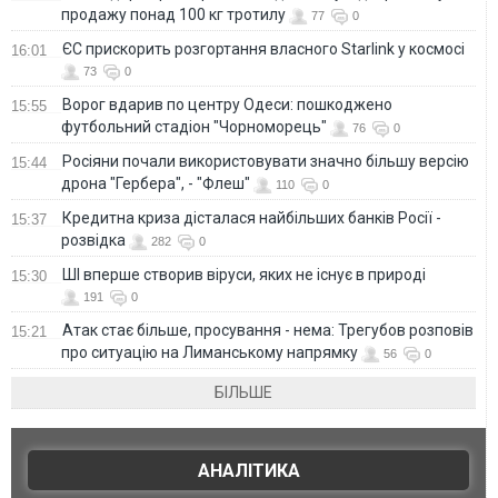
продажу понад 100 кг тротилу
77
0
ЄС прискорить розгортання власного Starlink у космосі
16:01
73
0
Ворог вдарив по центру Одеси: пошкоджено
15:55
футбольний стадіон "Чорноморець"
76
0
Росіяни почали використовувати значно більшу версію
15:44
дрона "Гербера", - "Флеш"
110
0
Кредитна криза дісталася найбільших банків Росії -
15:37
розвідка
282
0
ШІ вперше створив віруси, яких не існує в природі
15:30
191
0
Атак стає більше, просування - нема: Трегубов розповів
15:21
про ситуацію на Лиманському напрямку
56
0
БІЛЬШЕ
АНАЛІТИКА