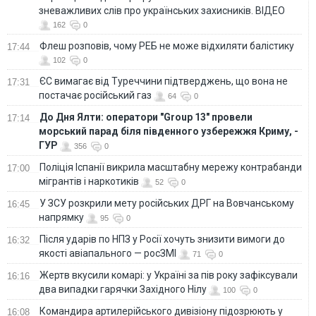
зневажливих слів про українських захисників. ВІДЕО
162
0
Флеш розповів, чому РЕБ не може відхиляти балістику
17:44
102
0
ЄС вимагає від Туреччини підтверджень, що вона не
17:31
постачає російський газ
64
0
До Дня Ялти: оператори "Group 13" провели
17:14
морський парад біля південного узбережжя Криму, -
ГУР
356
0
Поліція Іспанії викрила масштабну мережу контрабанди
17:00
мігрантів і наркотиків
52
0
У ЗСУ розкрили мету російських ДРГ на Вовчанському
16:45
напрямку
95
0
Після ударів по НПЗ у Росії хочуть знизити вимоги до
16:32
якості авіапального — росЗМІ
71
0
Жертв вкусили комарі: у Україні за пів року зафіксували
16:16
два випадки гарячки Західного Нілу
100
0
Командира артилерійського дивізіону підозрюють у
16:08