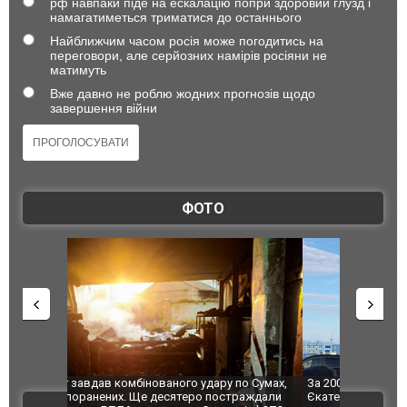
рф навпаки піде на ескалацію попри здоровий глузд і
намагатиметься триматися до останнього
Найближчим часом росія може погодитись на
переговори, але серйозних намірів росіяни не
матимуть
Вже давно не роблю жодних прогнозів щодо
завершення війни
ФОТО
по Сумах,
За 2000 кілометрів від кордону з Україною: в
"Мої іграш
траждали
Єкатеринбурзі після атаки дронів загорівся
суперкарів