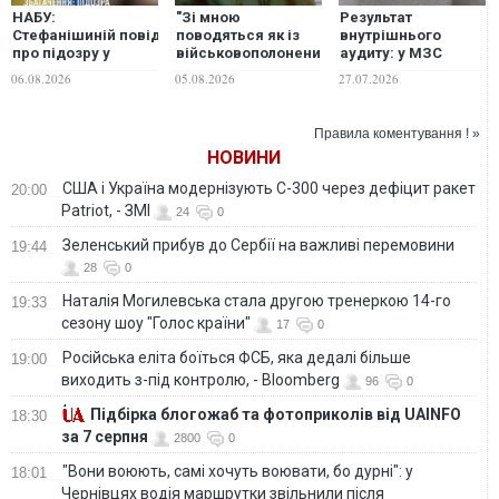
НАБУ:
"Зі мною
Результат
Стефанішиній повідомили
поводяться як із
внутрішнього
про підозру у
військовополоненим":
аудиту: у МЗС
незаконному
Саакашвілі
виявили факт
06.08.2026
05.08.2026
27.07.2026
збагаченні на
розповів про умови
розкрадання у 2022
понад 13,9 млн грн
ув’язнення
році
та недостовірному
Правила коментування ! »
декларуванні
НОВИНИ
США і Україна модернізують С-300 через дефіцит ракет
20:00
Patriot, - ЗМІ
24
0
Зеленський прибув до Сербії на важливі перемовини
19:44
28
0
Наталія Могилевська стала другою тренеркою 14-го
19:33
сезону шоу "Голос країни"
17
0
Російська еліта боїться ФСБ, яка дедалі більше
19:00
виходить з-під контролю, - Bloomberg
96
0
Підбірка блогожаб та фотоприколів від UAINFO
18:30
за 7 серпня
2800
0
"Вони воюють, самі хочуть воювати, бо дурні": у
18:01
Чернівцях водія маршрутки звільнили після