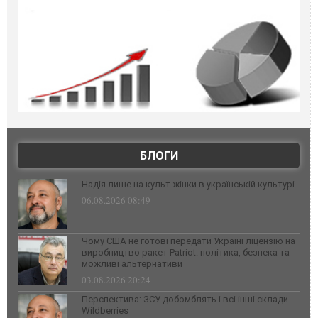
БЛОГИ
Надія лише на культ жінки в українській культурі
06.08.2026 08:49
Чому США не готові передати Україні ліцензію на
виробництво ракет Patriot: політика, безпека та
можливі альтернативи
03.08.2026 20:24
Перспектива: ЗСУ добомблять і всі інші склади
Wildberries