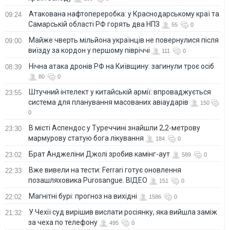
Атакована нафтопереробка: у Краснодарському краї та
09:24
Самарській області РФ горять два НПЗ
55
0
Майже чверть мільйона українців не повернулися після
09:00
виїзду за кордон у першому півріччі
111
0
Нічна атака дронів РФ на Київщину: загинули троє осіб
08:39
80
0
Штучний інтелект у китайській армії: впроваджується
23:55
система для планування масованих авіаударів
150
0
В місті Аспендос у Туреччині знайшли 2,2-метрову
23:30
мармурову статую бога лікування
184
0
Брат Анджеліни Джолі зробив камінг-аут
23:02
589
0
Вже вивели на тести: Ferrari готує оновлення
22:33
позашляховика Purosangue. ВІДЕО
151
0
Магнітні бурі: прогноз на вихідні
22:02
1586
0
У Чехії суд вирішив вислати росіянку, яка вийшла заміж
21:32
за чеха по телефону
495
0