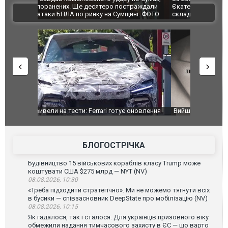
траждали
Єкатеринбурзі після атаки дронів загорівся
суперкарів
ВІДЕО
ині. ФОТО
склад Wildberries. ФОТО. ВІДЕО
оновлення
Вийшов трейлер нової екранізації легендарного
Зеленський
фільму "Афера Томаса Крауна"
перемовин
БЛОГОСТРІЧКА
Будівництво 15 військових кораблів класу Trump може
коштувати США $275 млрд — NYT (NV)
08.08.2026, 10:30
«Треба підходити стратегічно». Ми не можемо тягнути всіх
в бусики — співзасновник DeepState про мобілізацію (NV)
08.08.2026, 10:15
Як гадалося, так і сталося. Для українців призовного віку
обмежили надання тимчасового захисту в ЄС — що варто