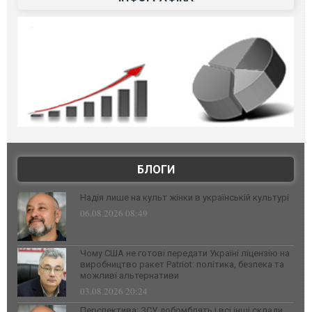
БЛОГИ
Надія лише на культ жінки в українській культурі
06.08.2026 08:49
Чому США не готові передати Україні ліцензію на
виробництво ракет Patriot: політика, безпека та
можливі альтернативи
03.08.2026 20:24
Перспектива: ЗСУ добомблять і всі інші склади