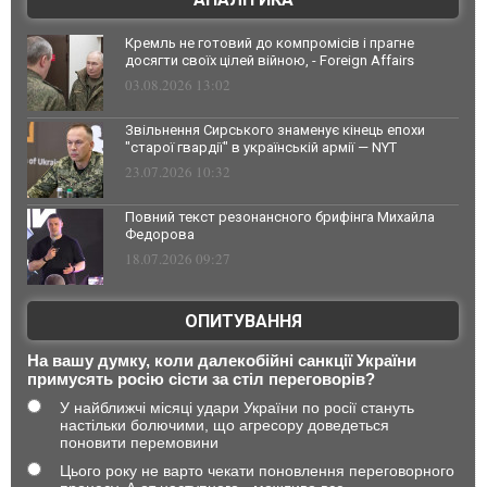
Кремль не готовий до компромісів і прагне
досягти своїх цілей війною, - Foreign Affairs
03.08.2026 13:02
Звільнення Сирського знаменує кінець епохи
"старої гвардії" в українській армії — NYT
23.07.2026 10:32
Повний текст резонансного брифінга Михайла
Федорова
18.07.2026 09:27
ОПИТУВАННЯ
На вашу думку, коли далекобійні санкції України
примусять росію сісти за стіл переговорів?
У найближчі місяці удари України по росії стануть
настільки болючими, що агресору доведеться
поновити перемовини
Цього року не варто чекати поновлення переговорного