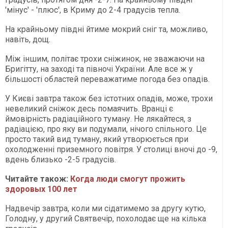
'мінус' - 'плюс', в Криму до 2-4 градусів тепла.
На крайньому півдні йтиме мокрий сніг та, можливо,
навіть, дощ.
Між іншим, політає трохи сніжинок, не зважаючи на
Бригітту, на заході та півночі України. Але все ж у
більшості областей переважатиме погода без опадів.
У Києві завтра також без істотних опадів, може, трохи
невеликий сніжок десь помаячить. Вранці є
ймовірність радіаційного туману. Не лякайтеся, з
радіацією, про яку ви подумали, нічого спільного. Це
просто такий вид туману, який утворюється при
охолодженні приземного повітря. У столиці вночі до -9,
вдень близько -2-5 градусів.
Читайте також:
Когда люди смогут прожить
здоровых 100 лет
Надвечір завтра, коли ми сідатимемо за другу кутю,
Голодну, у другий Святвечір, похолодає ще на кілька