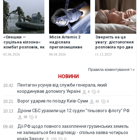
«Олешки —
Місія Artemis 2
Зверніть на це
суцільна кілзона»:
надіслала
увагу: дієтологиня
комбат розповів, як
приголомшливе
розповіла про два
морпіхи
фото Чумацького
процеси, що
02.06.2026
08.04.2026
11.12.2025
"перемелюють"
Шляху, зняте з
прискорюють
окупантів на лівому
космосу
старіння
березі Дніпра
Правила коментування ! »
НОВИНИ
Пентагон усунув від служби генерала, який
10:42
координував допомогу Україні
6
0
Ворог ударив по поїзду Київ-Суми
10:21
42
0
Дрони СБС уразили ще 12 суден "тіньового флоту" РФ
10:13
38
0
Дії РФ щодо повного захоплення грузинських земель
09:48
не залишаться без відповіді - спільна заява чотирьох
країн Заходу
133
0