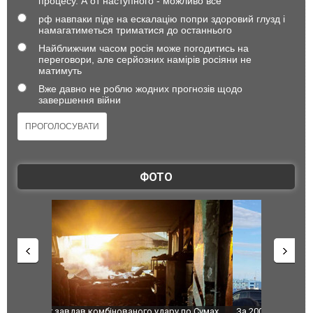
процесу. А от наступного - можливо все
рф навпаки піде на ескалацію попри здоровий глузд і
намагатиметься триматися до останнього
Найближчим часом росія може погодитись на
переговори, але серйозних намірів росіяни не
матимуть
Вже давно не роблю жодних прогнозів щодо
завершення війни
ФОТО
по Сумах,
За 2000 кілометрів від кордону з Україною: в
"Мої іграш