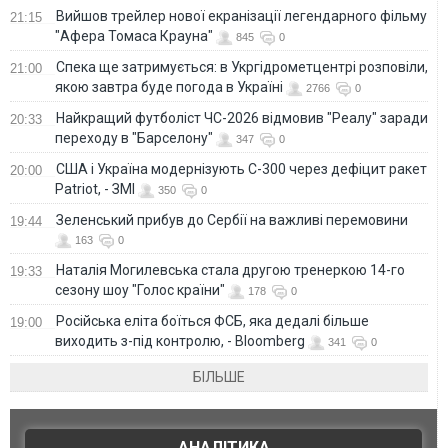
Вийшов трейлер нової екранізації легендарного фільму
21:15
"Афера Томаса Крауна"
845
0
Спека ще затримується: в Укргідрометцентрі розповіли,
21:00
якою завтра буде погода в Україні
2766
0
Найкращий футболіст ЧС-2026 відмовив "Реалу" заради
20:33
переходу в "Барселону"
347
0
США і Україна модернізують С-300 через дефіцит ракет
20:00
Patriot, - ЗМІ
350
0
Зеленський прибув до Сербії на важливі перемовини
19:44
163
0
Наталія Могилевська стала другою тренеркою 14-го
19:33
сезону шоу "Голос країни"
178
0
Російська еліта боїться ФСБ, яка дедалі більше
19:00
виходить з-під контролю, - Bloomberg
341
0
БІЛЬШЕ
АНАЛІТИКА