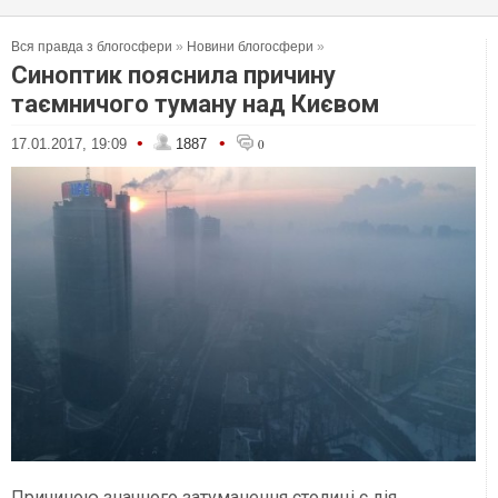
Вся правда з блогосфери
»
Новини блогосфери
»
Синоптик пояснила причину
таємничого туману над Києвом
•
•
17.01.2017, 19:09
1887
0
Причиною значного затуманення столиці є дія