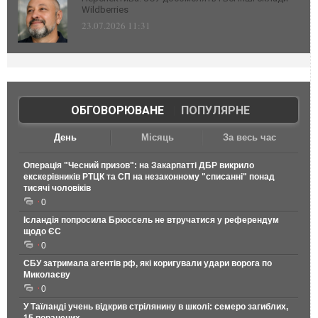
Wildberries
23.07.2026 11:31
ОБГОВОРЮВАНЕ
|
ПОПУЛЯРНЕ
День
Місяць
За весь час
Операція "Чесний призов": на Закарпатті ДБР викрило
екскерівників РТЦК та СП на незаконному "списанні" понад
тисячі чоловіків
0
Ісландія попросила Брюссель не втручатися у референдум
щодо ЄС
0
СБУ затримала агентів рф, які коригували удари ворога по
Миколаєву
0
У Таїланді учень відкрив стрілянину в школі: семеро загиблих,