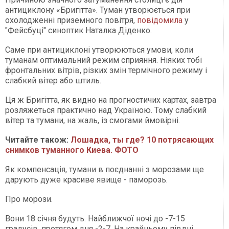
антициклону «Бригітта». Туман утворюється при
охолодженні приземного повітря,
повідомила
у
"Фейсбуці" синоптик Наталка Діденко.
Саме при антициклоні утворюються умови, коли
туманам оптимальний режим сприяння. Ніяких тобі
фронтальних вітрів, різких змін термічного режиму і
слабкий вітер або штиль.
Ця ж Бригітта, як видно на прогностичих картах, завтра
розляжеться практично над Україною. Тому слабкий
вітер та тумани, на жаль, із смогами ймовірні.
Читайте також:
Лошадка, ты где? 10 потрясающих
снимков туманного Киева. ФОТО
Як компенсація, тумани в поєднанні з морозами ще
дарують дуже красиве явище - паморозь.
Про морози.
Вони 18 січня будуть. Найближчої ночі до -7-15
градусів, протягом дня -2-7. На крайньому півдні