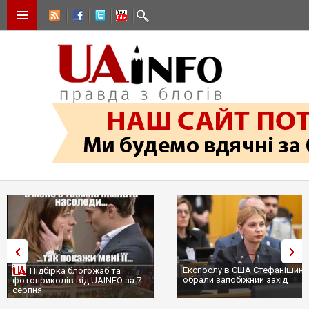
Експослу в США Стефанішині
Підбірка блогожаб та
обрали запобіжний захід
фотоприколів від UAINFO за 7
серпня