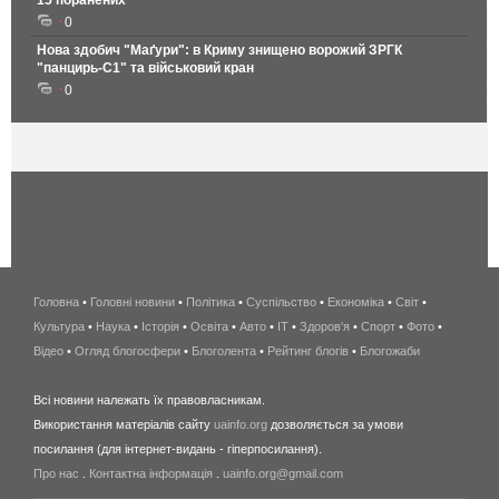
15 поранених
0
Нова здобич "Маґури": в Криму знищено ворожий ЗРГК
"панцирь-С1" та військовий кран
0
Головна
•
Головні новини
•
Політика
•
Суспільство
•
Економіка
беспроводной
•
Світ
•
Культура
•
Наука
•
Історія
•
Освіта
•
Авто
•
IT
•
Здоров'я
интернет
•
Спорт
•
Фото
•
Відео
•
Огляд блогосфери
•
Блоголента
•
Рейтинг блогів
киев
•
Блогожаби
и
Всі новини належать їх правовласникам.
область
Використання матеріалів сайту
uainfo.org
дозволяється за умови
wimax
посилання (для інтернет-видань - гіперпосилання).
интернет
Про нас
.
Контактна інформація
.
uainfo.org@gmail.com
в
киеве