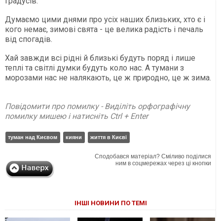
градусів.
Думаємо цими днями про усіх наших близьких, хто є і
кого немає, зимові свята - це велика радість і печаль
від спогадів.
Хай завжди всі рідні й близькі будуть поряд і лише
теплі та світлі думки будуть коло нас. А тумани з
морозами нас не налякають, це ж природно, це ж зима.
Повідомити про помилку - Виділіть орфографічну
помилку мишею і натисніть Ctrl + Enter
туман над Києвом
кияни
життя в Києві
Сподобався матеріал? Сміливо поділися
ним в соцмережах через ці кнопки
ІНШІ НОВИНИ ПО ТЕМІ