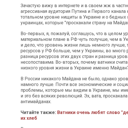
Зачастую вижу в интернете и в своем жж в частно
агрессивная аудитория Путина и Первого канала 
тотальном уровне нищиты в Украине и о бедных
украинцах, которые "проскакали страну на Майдан
Во-первых, я, пожалуй, соглашусь, что в целом у
материальном плане в РФ чуть получше, чем в Ук
и дело, что уровень жизни лишь немного лучше, 
ресурсов у РФ больше, чем у Украины, во много ра
разница ресурсов этих двух стран и разница уро
несопоставима. Во-вторых, почему ватники счит
низкого уровня жизни в Украине именно Майдан
В России никакого Майдана не было, однако уро
намного лучше. Почти все экономические и соц
проблемы, которые мы видим в Украине, мы име
и это без всяких революций. Эх, вата, проскакала
антимайданах.
Читайте также:
Ватники очень любят слово "де
их хлеб