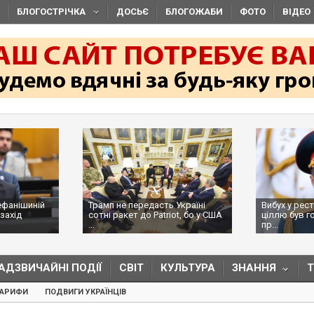
БЛОГОСТРІЧКА
ДОСЬЄ
БЛОГОЖАБИ
ФОТО
ВІДЕО
ефанішиній
Трамп не передасть Україні
Вибух у рес
захід
сотні ракет до Patriot, бо у США
ціллю був г
...
пр...
АДЗВИЧАЙНІ ПОДІЇ
СВІТ
КУЛЬТУРА
ЗНАННЯ
ТАРИФИ
ПОДВИГИ УКРАЇНЦІВ