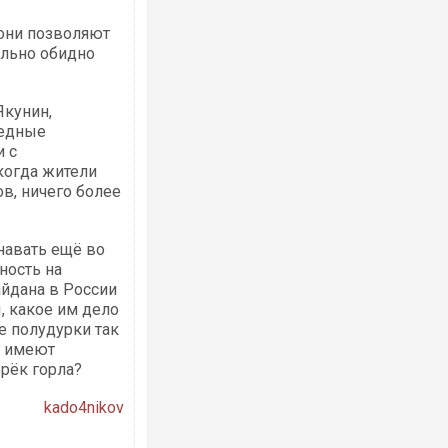
 они позволяют
ельно обидно
Якунин,
бедные
 с
когда жители
в, ничего более
навать ещё во
ность на
айдана в России
, какое им дело
е полудурки так
е имеют
рёк горла?
kado4nikov