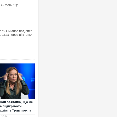
у помилку
ал? Сміливо поділися
режах через ці кнопки
оні заявила, що не
е підігрівати
флікт з Трампом, а
носини зі США
6.2026