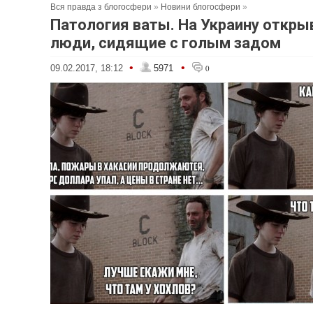
Вся правда з блогосфери
»
Новини блогосфери
»
Патология ваты. На Украину откр
люди, сидящие с голым задом
•
•
09.02.2017, 18:12
5971
0