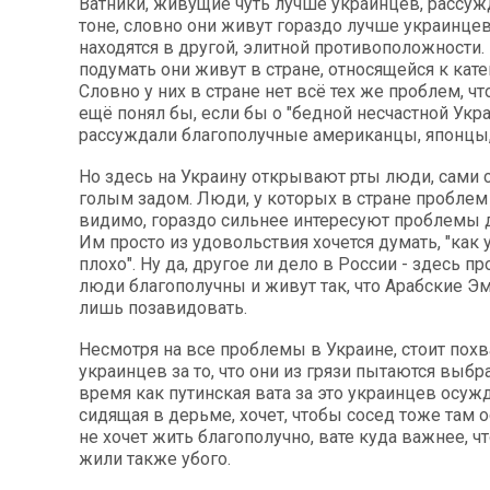
Ватники, живущие чуть лучше украинцев, рассуж
тоне, словно они живут гораздо лучше украинцев
находятся в другой, элитной противоположности
подумать они живут в стране, относящейся к кате
Словно у них в стране нет всё тех же проблем, чт
ещё понял бы, если бы о "бедной несчастной Укр
рассуждали благополучные американцы, японцы
Но здесь на Украину открывают рты люди, сами 
голым задом. Люди, у которых в стране проблем п
видимо, гораздо сильнее интересуют проблемы д
Им просто из удовольствия хочется думать, "как 
плохо". Ну да, другое ли дело в России - здесь пр
люди благополучны и живут так, что Арабские Э
лишь позавидовать.
Несмотря на все проблемы в Украине, стоит пох
украинцев за то, что они из грязи пытаются выбра
время как путинская вата за это украинцев осужда
сидящая в дерьме, хочет, чтобы сосед тоже там о
не хочет жить благополучно, вате куда важнее, 
жили также убого.