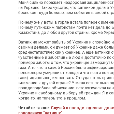
Меня сильно поражает нездоровая зацикленност
на Украине. Такое чувство, что ватников дела в У
беспокоят куда больше, чем события в своей стр
Почему же у ваты в горле встала поперёк именн
Почему путинским патриотам почти нет дела до Б
Казахстана, до любой другой страны, кроме Укр
Ватник не может забыть об Украине и спокойно 
своими делами, он думает об Украине даже боль
среднестатистический украинец. А ещё ватники 
чувственные и заботливые люди: достаточно пока
примере заботы о том, что украинцы замёрзнут б
газа. А то, что в самой России были зафиксирова
пенсионеры умирали от холода и что почти пол с
газифицировано, им плевать. Откуда столь прист
внимание к другой стране? У меня есть только о
правдоподобное объяснение: патологическая нен
Украине и свободному выбору её граждан. Я и с
когда-то, но теперь это в прошлом.
Читайте также:
Случай в поезде: одессит дове
говорливую "ватницу"