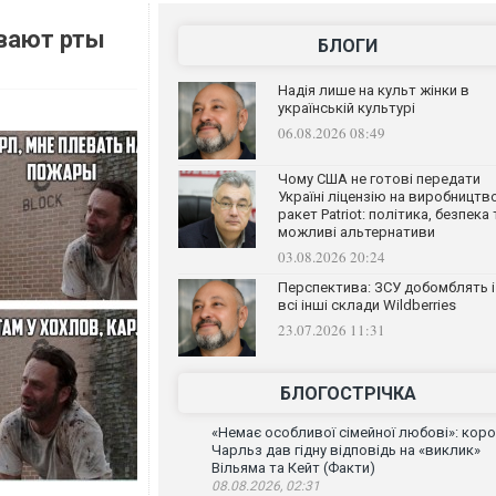
ывают рты
БЛОГИ
Надія лише на культ жінки в
українській культурі
06.08.2026 08:49
Чому США не готові передати
Україні ліцензію на виробництв
ракет Patriot: політика, безпека 
можливі альтернативи
03.08.2026 20:24
Перспектива: ЗСУ добомблять і
всі інші склади Wildberries
23.07.2026 11:31
БЛОГОСТРІЧКА
«Немає особливої сімейної любові»: кор
Чарльз дав гідну відповідь на «виклик»
Вільяма та Кейт (Факти)
08.08.2026, 02:31