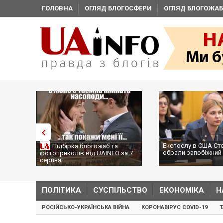
ГОЛОВНА
ОГЛЯД БЛОГОСФЕРИ
ОГЛЯД БЛОГОЖАБ
Експослу в США Ст
Підбірка блогожаб та
обрали запобіжний 
фотоприколів від UAINFO за 7
серпня
ПОЛІТИКА
СУСПІЛЬСТВО
ЕКОНОМІКА
Н
РОСІЙСЬКО-УКРАЇНСЬКА ВІЙНА
КОРОНАВІРУС COVID-19