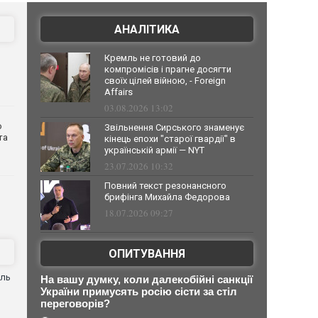
АНАЛІТИКА
Кремль не готовий до
компромісів і прагне досягти
своїх цілей війною, - Foreign
Affairs
03.08.2026 13:02
о
Звільнення Сирського знаменує
та
кінець епохи "старої гвардії" в
українській армії — NYT
23.07.2026 10:32
Повний текст резонансного
брифінга Михайла Федорова
18.07.2026 09:27
ОПИТУВАННЯ
оль
На вашу думку, коли далекобійні санкції
України примусять росію сісти за стіл
переговорів?