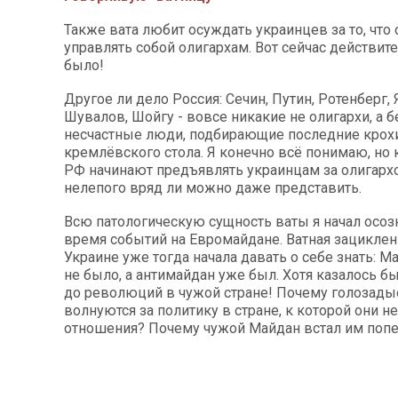
Также вата любит осуждать украинцев за то, что
управлять собой олигархам. Вот сейчас действит
было!
Другое ли дело Россия: Сечин, Путин, Ротенберг, 
Шувалов, Шойгу - вовсе никакие не олигархи, а 
несчастные люди, подбирающие последние крохи
кремлёвского стола. Я конечно всё понимаю, но 
РФ начинают предъявлять украинцам за олигархо
нелепого вряд ли можно даже представить.
Всю патологическую сущность ваты я начал осоз
время событий на Евромайдане. Ватная зациклен
Украине уже тогда начала давать о себе знать: М
не было, а антимайдан уже был. Хотя казалось бы
до революций в чужой стране! Почему голозады
волнуются за политику в стране, к которой они н
отношения? Почему чужой Майдан встал им попе