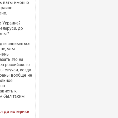
ь ваты именно
краине
ане.
о Украина?
еларуси, до
аины?
Ворог завдав комбінованого удару по
двоє поранених. Ще десятеро постра
після атаки БПЛА по ринку на Сумщині
идти заниматься
ше, чем
очень
зать это на
ез российского
ны случаи, когда
траны вообще не
альное
дно
ависть к
ам был таким
Вже вивели на тести: Ferrari готує оно
позашляховика Purosangue. ВІДЕО
л до истерики