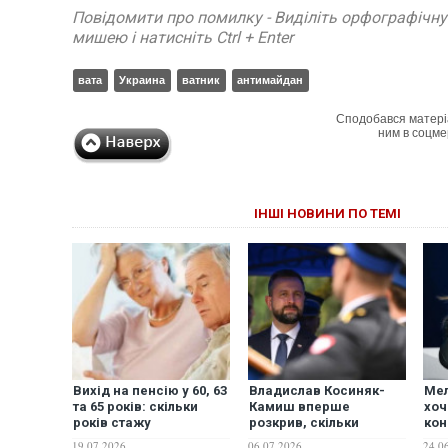
Повідомити про помилку - Виділіть орфографічн
мишею і натисніть Ctrl + Enter
вата
Украина
ватник
антимайдан
Сподобався матері
ним в соцме
ІНШІ НОВИНИ ПО ТЕМІ
Вихід на пенсію у 60, 63
Владислав Косиняк-
Мел
та 65 років: скільки
Камиш вперше
хоч
років стажу
розкрив, скільки
кон
знадобиться українцям
Польща витратила на
від
19.07.2026
06.07.2026
24.0