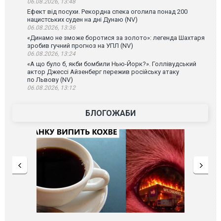
06.08.2026, 13:48
Ефект від посухи. Рекордна спека оголила понад 200
нацистських суден на дні Дунаю (NV)
06.08.2026, 13:36
«Динамо не зможе боротися за золото»: легенда Шахтаря
зробив гучний прогноз на УПЛ (NV)
06.08.2026, 13:24
«А що було б, якби бомбили Нью-Йорк?». Голлівудський
актор Джессі Айзенберг пережив російську атаку
по Львову (NV)
06.08.2026, 13:12
БЛОГОЖАБИ