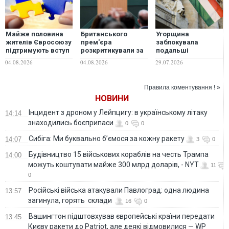
Майже половина
Британського
Угорщина
жителів Євросоюзу
прем'єра
заблокувала
підтримують вступ
розкритикували за
подальші
України до блоку,
те, що він пішов у
переговори про
04.08.2026
04.08.2026
29.07.2026
але у Польщі та
відпустку через
вступ України в ЄС,
Франції зростає
два тижні від
- FT
кількість
вступу на посаду
Правила коментування ! »
противників
НОВИНИ
Інцидент з дроном у Лейпцигу: в українському літаку
14:14
знаходились боєприпаси
0
0
Сибіга: Ми буквально б’ємося за кожну ракету
14:07
3
0
Будівництво 15 військових кораблів на честь Трампа
14:00
можуть коштувати майже 300 млрд доларів, - NYT
11
0
Російські війська атакували Павлоград: одна людина
13:57
загинула, горять склади
16
0
Вашингтон підштовхував європейські країни передати
13:45
Києву ракети до Patriot, але деякі відмовилися — WP