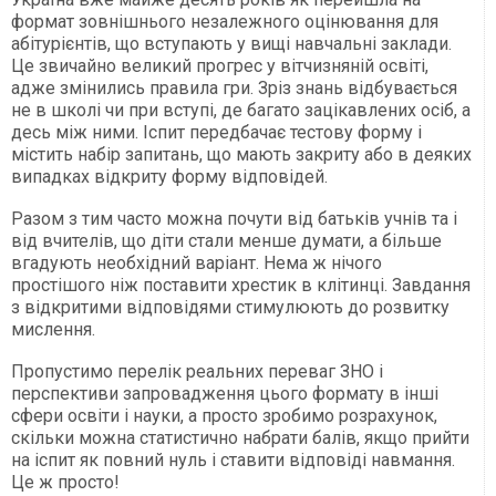
формат зовнішнього незалежного оцінювання для
абітурієнтів, що вступають у вищі навчальні заклади.
Це звичайно великий прогрес у вітчизняній освіті,
адже змінились правила гри. Зріз знань відбувається
не в школі чи при вступі, де багато зацікавлених осіб, а
десь між ними. Іспит передбачає тестову форму і
містить набір запитань, що мають закриту або в деяких
випадках відкриту форму відповідей.
Разом з тим часто можна почути від батьків учнів та і
від вчителів, що діти стали менше думати, а більше
вгадують необхідний варіант. Нема ж нічого
простішого ніж поставити хрестик в клітинці. Завдання
з відкритими відповідями стимулюють до розвитку
мислення.
Пропустимо перелік реальних переваг ЗНО і
перспективи запровадження цього формату в інші
сфери освіти і науки, а просто зробимо розрахунок,
скільки можна статистично набрати балів, якщо прийти
на іспит як повний нуль і ставити відповіді навмання.
Це ж просто!