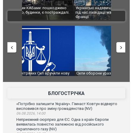
шкоджено
Українські надзвичайники врятували козуленя
СБУ за спр
траждалі.
під час ліквідації масштабної лісової пожежі у
Болгарії з
ВІДЕО
Франції
ФОТО
чили нову
Сили оборони уразили Ярославський НПЗ:
Неймар вла
губернатор регіону заявив про наймасштабнішу
"Сантоса".
атаку. ВІДЕО
БЛОГОСТРІЧКА
«Потрібно залишити Україну». Гімнаст Ковтун відверто
висловився про зміну громадянства (NV)
06.08.2026, 14:00
Неприємний сюрприз для ЄС. Одна з країн Європи
виявилась повністю залежною від російського
скрапленого газу (NV)