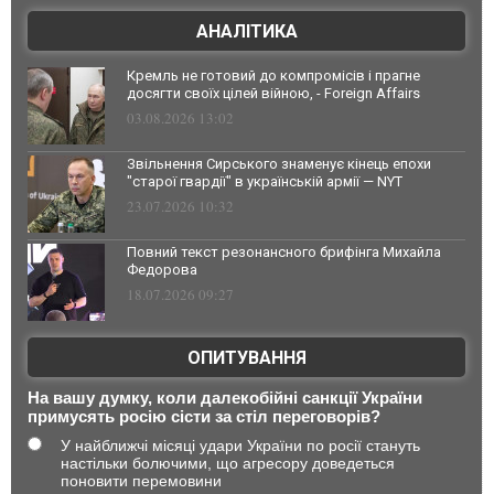
АНАЛІТИКА
Кремль не готовий до компромісів і прагне
досягти своїх цілей війною, - Foreign Affairs
03.08.2026 13:02
Звільнення Сирського знаменує кінець епохи
"старої гвардії" в українській армії — NYT
23.07.2026 10:32
Повний текст резонансного брифінга Михайла
Федорова
18.07.2026 09:27
ОПИТУВАННЯ
На вашу думку, коли далекобійні санкції України
примусять росію сісти за стіл переговорів?
У найближчі місяці удари України по росії стануть
настільки болючими, що агресору доведеться
поновити перемовини