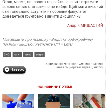
Отож, маємо, що просто так зайти на іспит і отримати
зелене світло статистично не вийде. Щоб мати високий
бал і впевнено вступати на обраний факультет
доведеться грунтовно вивчати дисципліну.
Андрій МИШАСТИЙ
Повідомити про помилку - Виділіть орфографічну
помилку мишею і натисніть Ctrl + Enter
ЗНО
іспит
тести
вступ
Сподобався матеріал? Сміливо поділися
ним в соцмережах через ці кнопки
ІНШІ НОВИНИ ПО ТЕМІ