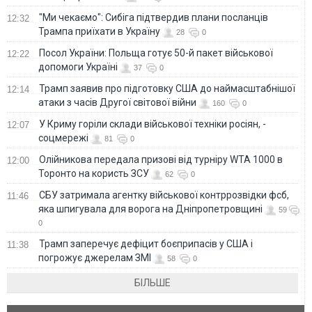
"Ми чекаємо": Сибіга підтвердив плани посланців
12:32
Трампа приїхати в Україну
28
0
Посол України: Польща готує 50-й пакет військової
12:22
допомоги Україні
37
0
Трамп заявив про підготовку США до наймасштабнішої
12:14
атаки з часів Другої світової війни
160
0
У Криму горіли склади військової техніки росіян, -
12:07
соцмережі
81
0
Олійникова передала призові від турніру WTA 1000 в
12:00
Торонто на користь ЗСУ
62
0
СБУ затримала агентку військової контррозвідки фсб,
11:46
яка шпигувала для ворога на Дніпропетровщині
59
0
Трамп заперечує дефіцит боєприпасів у США і
11:38
погрожує джерелам ЗМІ
58
0
БІЛЬШЕ