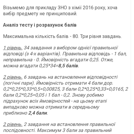
Візьмемо для прикладу ЗНО з хімії 2016 року, хоча
вибір предмету не принциповий.
Аналіз тесту і розрахунок балів
Максимальна кількість балів - 80. Три рівня завдань.
1 рівень.
34 завдання з вибором однієї правильної
відповіді (з 4-х варіантів). Правильна відповідь - 1 бал,
неправильна - 0. Ймовірність вгадати 0,25. Отже,
можна вгадати 0,25*34=
8,5 балів
.
2 рівень.
6 завдань на встановлення відповідності
(логічні пари). Ймовірність отримати 4 бали дор.
0,2*0,25*0,33*0,5=0,00825, 3 бали 0,2*0,25*0,33=0,0165, 2
бали 0,2*0,25=0,05 і 1 бал - 0,2. Знову робимо
підрахунок всіх ймовірностей - на цьому етапі
випадково можна отримати в середньому
приблизно
2,4 бали
.
2 рівень.
2 завдання на встановлення правильної
послідовності. Максимум 3 бали за правильний