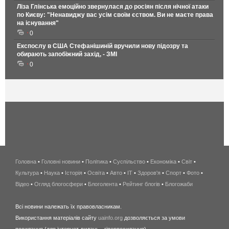
Ліза Глінська емоційно звернулася до росіян після нічної атаки
по Києву: "Ненавиджу вас усім своїм єством. Ви не маєте права
на існування"
0
Експослу в США Стефанішиній вручили нову підозру та
обирають запобіжний захід, - ЗМІ
0
Головна
•
Головні новини
•
Політика
•
Суспільство
•
Економіка
беспроводной
•
Світ
•
Культура
•
Наука
•
Історія
•
Освіта
•
Авто
•
IT
•
Здоров'я
интернет
•
Спорт
•
Фото
•
Відео
•
Огляд блогосфери
•
Блоголента
•
Рейтинг блогів
киев
•
Блогожаби
и
Всі новини належать їх правовласникам.
область
Використання матеріалів сайту
uainfo.org
дозволяється за умови
wimax