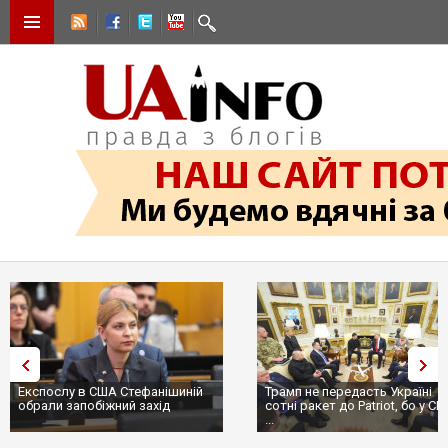
Експослу в США Стефанішиній
Трамп не передасть Україні
обрали запобіжний захід
сотні ракет до Patriot, бо у С
...