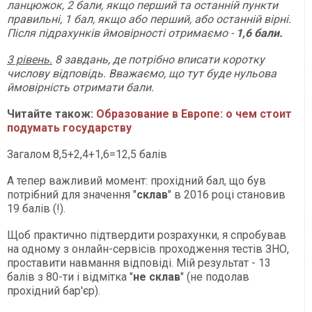
ланцюжок, 2 бали, якщо перший та останній пункти
правильні, 1 бал, якщо або перший, або останній вірні.
Після підрахунків ймовірності отримаємо -
1,6 бали.
3 рівень.
8 завдань, де потрібно вписати коротку
числову відповідь. Вважаємо, що тут буде нульова
ймовірність отримати бали.
Читайте також:
Образование в Европе: о чем стоит
подумать государству
Загалом 8,5+2,4+1,6=12,5 балів
А тепер важливий момент: прохідний бал, що був
потрібний для значення "
склав
" в 2016 році становив
19 балів (!).
Щоб практично підтвердити розрахунки, я спробував
на одному з онлайн-сервісів проходження тестів ЗНО,
проставити навмання відповіді. Мій результат - 13
балів з 80-ти і відмітка "
не склав
" (не подолав
прохідний бар'єр).