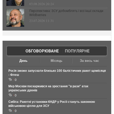
03.08.2026 20:24
Перспектива: ЗСУ добомблять і всі інші склади
Wildberries
23.07.2026 11:31
ОБГОВОРЮВАНЕ
|
ПОПУЛЯРНЕ
День
Місяць
За весь час
Росія зможе запускати близько 100 балістичних ракет щомісяця
- Флеш
0
Мер Москви поскаржився на зростання "в рази" атак
українських дронів
0
Сибіга: Ракетні установки КНДР у Росії стануть законною
військовою ціллю для ЗСУ
0