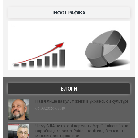
ІНФОГРАФІКА
БЛОГИ
Надія лише на культ жінки в українській культурі
06.08.2026 08:49
Чому США не готові передати Україні ліцензію на
виробництво ракет Patriot: політика, безпека та
можливі альтернативи