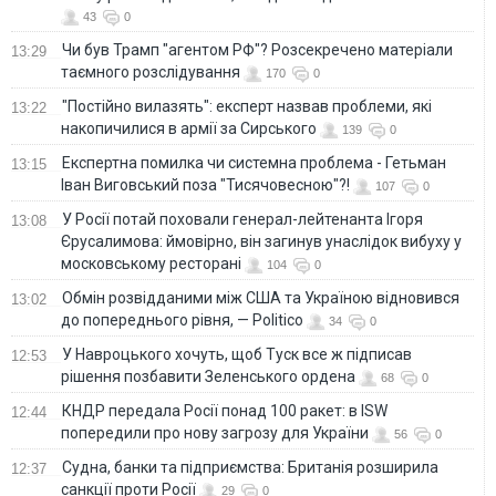
43
0
Чи був Трамп "агентом РФ"? Розсекречено матеріали
13:29
таємного розслідування
170
0
"Постійно вилазять": експерт назвав проблеми, які
13:22
накопичилися в армії за Сирського
139
0
Eкспертна помилка чи системна проблема - Гетьман
13:15
Іван Виговський поза "Тисячовесною"?!
107
0
У Росії потай поховали генерал-лейтенанта Ігоря
13:08
Єрусалимова: ймовірно, він загинув унаслідок вибуху у
московському ресторані
104
0
Обмін розвідданими між США та Україною відновився
13:02
до попереднього рівня, — Politico
34
0
У Навроцького хочуть, щоб Туск все ж підписав
12:53
рішення позбавити Зеленського ордена
68
0
КНДР передала Росії понад 100 ракет: в ISW
12:44
попередили про нову загрозу для України
56
0
Судна, банки та підприємства: Британія розширила
12:37
санкції проти Росії
29
0