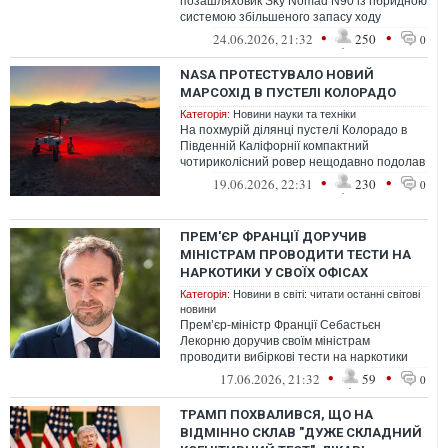
позашляховик Sky Nomad N90 із гібридною
системою збільшеного запасу ходу
(EREV).
•
•
24.06.2026, 21:32
250
0
NASA ПРОТЕСТУВАЛО НОВИЙ
МАРСОХІД В ПУСТЕЛІ КОЛОРАДО
Категорія:
Новини науки та техніки
На похмурій ділянці пустелі Колорадо в
Південній Каліфорнії компактний
чотириколісний ровер нещодавно подолав
близько 26 кілометрів з мінімальним втру...
•
•
19.06.2026, 22:31
230
0
ПРЕМ'ЄР ФРАНЦІЇ ДОРУЧИВ
МІНІСТРАМ ПРОВОДИТИ ТЕСТИ НА
НАРКОТИКИ У СВОЇХ ОФІСАХ
Категорія:
Новини в світі: читати останні світові
новини
Прем’єр-міністр Франції Себастьєн
Лекорню доручив своїм міністрам
проводити вибіркові тести на наркотики
серед своїх співробітників з метою
•
•
17.06.2026, 21:32
59
0
виявлення ...
ТРАМП ПОХВАЛИВСЯ, ЩО НА
ВІДМІННО СКЛАВ "ДУЖЕ СКЛАДНИЙ