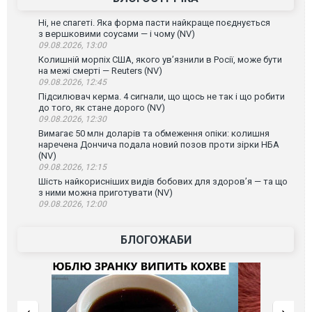
Ні, не спагеті. Яка форма пасти найкраще поєднується
з вершковими соусами — і чому (NV)
09.08.2026, 13:00
Колишній морпіх США, якого ув’язнили в Росії, може бути
на межі смерті — Reuters (NV)
09.08.2026, 12:45
Підсилювач керма. 4 сигнали, що щось не так і що робити
до того, як стане дорого (NV)
09.08.2026, 12:30
Вимагає 50 млн доларів та обмеження опіки: колишня
наречена Дончича подала новий позов проти зірки НБА
(NV)
09.08.2026, 12:15
Шість найкорисніших видів бобових для здоров’я — та що
з ними можна приготувати (NV)
09.08.2026, 12:00
БЛОГОЖАБИ