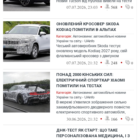
Новий Tucson від Hyundai вивели на тести
•
•
07.07.2026, 23:03
568
0
ОНОВЛЕНИЙ КРОСОВЕР SKODA
KODIAQ ПОМІТИЛИ В АЛЬПАХ
Категорія:
Автоновини: автомобільні новини
України та світу.- UAinfo
Чеський автовиробник Skoda тестує
оновлену модель Kodiaq 2027 року, свій
флагманський кросовер з двигуном
внутрішнього згоряння.
•
•
07.07.2026, 21:32
248
0
ПОНАД 2000 КІНСЬКИХ СИЛ:
ЕЛЕКТРИЧНИЙ СПОРТКАР XIAOMI
ПОМІТИЛИ НА ТЕСТАХ
Категорія:
Автоновини: автомобільні новини
України та світу.- UAinfo
В мережі з'явилися зображення сильно
закамуфльованого дводверного повністю
електричного спортивного автомобіля,
який тестується на китайських автомагі...
•
•
30.06.2026, 21:32
166
0
ДНК-ТЕСТ ЯК СТАРТ: ЩО ТАКЕ
ПЕРСОНАЛІЗОВАНА МЕДИЦИНА, І З