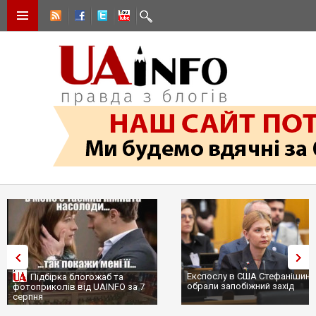
Експослу в США Стефанішині
Підбірка блогожаб та
обрали запобіжний захід
фотоприколів від UAINFO за 7
серпня