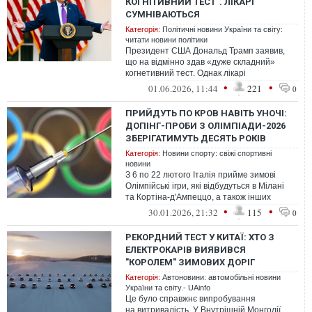
КОГНІТИВНИЙ ТЕСТ". ЛІКАРІ
СУМНІВАЮТЬСЯ
Категорія:
Політичні новини України та світу:
читати новини політики
Президент США Дональд Трамп заявив,
що на відмінно здав «дуже складний»
когнетивний тест. Однак лікарі
сумніваються, що тест був справді
•
•
01.06.2026, 11:44
221
0
складним.
ПРИЙДУТЬ ПО КРОВ НАВІТЬ УНОЧІ:
ДОПІНГ-ПРОБИ З ОЛІМПІАДИ-2026
ЗБЕРІГАТИМУТЬ ДЕСЯТЬ РОКІВ
Категорія:
Новини спорту: свіжі спортивні
новини
З 6 по 22 лютого Італія прийме зимові
Олімпійські ігри, які відбудуться в Мілані
та Кортіна-д'Ампеццо, а також інших
гірських кластерах
•
•
30.01.2026, 21:32
115
0
РЕКОРДНИЙ ТЕСТ У КИТАЇ: ХТО З
ЕЛЕКТРОКАРІВ ВИЯВИВСЯ
"КОРОЛЕМ" ЗИМОВИХ ДОРІГ
Категорія:
Автоновини: автомобільні новини
України та світу.- UAinfo
Це було справжнє випробування
на витривалість. У Внутрішній Монголії