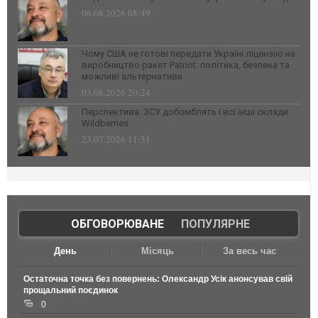
06.08.2026 08:49
Чому США не готові передати Україні ліцензію на
виробництво ракет Patriot: політика, безпека та
можливі альтернативи
03.08.2026 20:24
Перспектива: ЗСУ добомблять і всі інші склади
Wildberries
23.07.2026 11:31
ОБГОВОРЮВАНЕ
|
ПОПУЛЯРНЕ
День
Місяць
За весь час
Остаточна точка без повернень: Олександр Усік анонсував свій
прощальний поєдинок
0