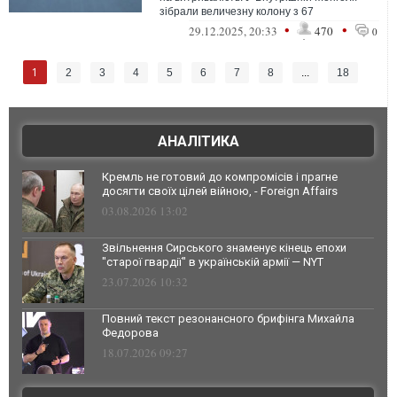
зібрали величезну колону з 67
електромобілів, щоб провести
•
•
29.12.2025, 20:33
470
0
наймасштабніший у світ...
1
2
3
4
5
6
7
8
...
18
АНАЛІТИКА
Кремль не готовий до компромісів і прагне
досягти своїх цілей війною, - Foreign Affairs
03.08.2026 13:02
Звільнення Сирського знаменує кінець епохи
"старої гвардії" в українській армії — NYT
23.07.2026 10:32
Повний текст резонансного брифінга Михайла
Федорова
18.07.2026 09:27