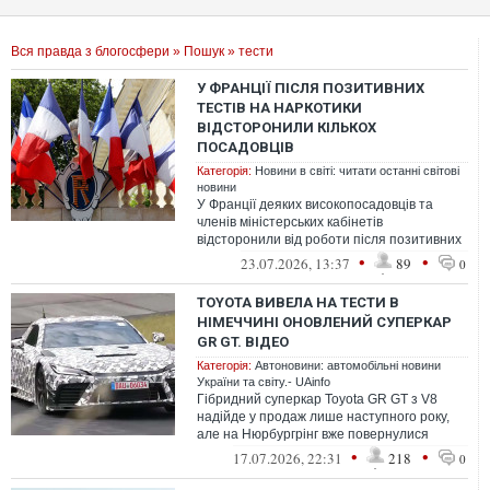
Вся правда з блогосфери
»
Пошук
» тести
У ФРАНЦІЇ ПІСЛЯ ПОЗИТИВНИХ
ТЕСТІВ НА НАРКОТИКИ
ВІДСТОРОНИЛИ КІЛЬКОХ
ПОСАДОВЦІВ
Категорія:
Новини в світі: читати останні світові
новини
У Франції деяких високопосадовців та
членів міністерських кабінетів
відсторонили від роботи після позитивних
результатів вибіркових тестів на наркотик...
•
•
23.07.2026, 13:37
89
0
TOYOTA ВИВЕЛА НА ТЕСТИ В
НІМЕЧЧИНІ ОНОВЛЕНИЙ СУПЕРКАР
GR GT. ВІДЕО
Категорія:
Автоновини: автомобільні новини
України та світу.- UAinfo
Гібридний суперкар Toyota GR GT з V8
надійде у продаж лише наступного року,
але на Нюрбургрінг вже повернулися
прототипи для фінальних випробувань, в ...
•
•
17.07.2026, 22:31
218
0