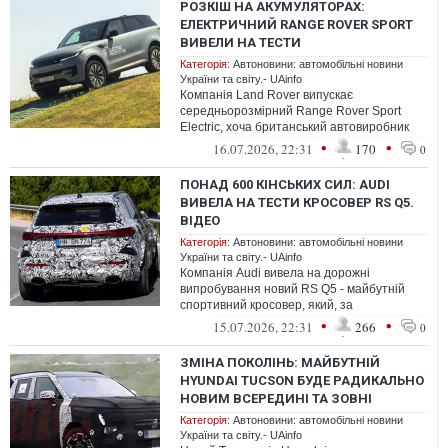
РОЗКІШ НА АКУМУЛЯТОРАХ:
ЕЛЕКТРИЧНИЙ RANGE ROVER SPORT
ВИВЕЛИ НА ТЕСТИ
Категорія:
Автоновини: автомобільні новини
України та світу.- UAinfo
Компанія Land Rover випускає
середньорозмірний Range Rover Sport
Electric, хоча британський автовиробник
вже дуже давно анонсував класичний
•
•
16.07.2026, 22:31
170
0
повнорозмі...
ПОНАД 600 КІНСЬКИХ СИЛ: AUDI
ВИВЕЛА НА ТЕСТИ КРОСОВЕР RS Q5.
ВІДЕО
Категорія:
Автоновини: автомобільні новини
України та світу.- UAinfo
Компанія Audi вивела на дорожні
випробування новий RS Q5 - майбутній
спортивний кросовер, який, за
попередніми даними, стане
•
•
15.07.2026, 22:31
266
0
найпотужнішою версією мод...
ЗМІНА ПОКОЛІНЬ: МАЙБУТНІЙ
HYUNDAI TUCSON БУДЕ РАДИКАЛЬНО
НОВИМ ВСЕРЕДИНІ ТА ЗОВНІ
Категорія:
Автоновини: автомобільні новини
України та світу.- UAinfo