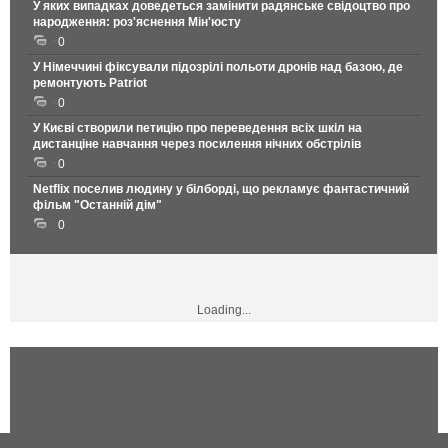
У яких випадках доведеться замінити радянське свідоцтво про
народження: роз'яснення Мін'юсту
0
У Німеччині фіксували підозрілі польоти дронів над базою, де
ремонтують Patriot
0
У Києві створили петицію про переведення всіх шкіл на
дистанціне навчання через посилення нічних обстрілів
0
Netflix поселив людину у білборді, що рекламує фантастичний
фільм "Останній дім"
0
Loading...