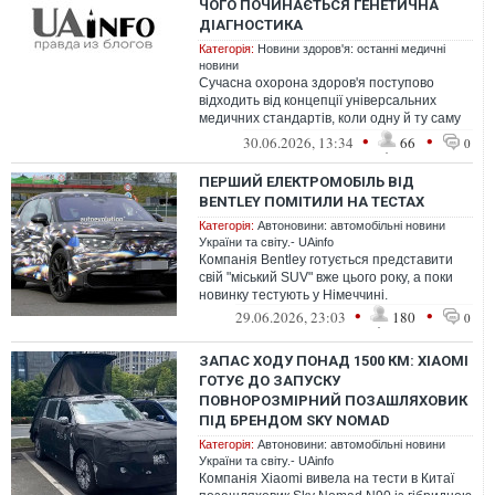
ЧОГО ПОЧИНАЄТЬСЯ ГЕНЕТИЧНА
ДІАГНОСТИКА
Категорія:
Новини здоров'я: останні медичні
новини
Сучасна охорона здоров'я поступово
відходить від концепції універсальних
медичних стандартів, коли одну й ту саму
схему профілактики чи терапії призна...
•
•
30.06.2026, 13:34
66
0
ПЕРШИЙ ЕЛЕКТРОМОБІЛЬ ВІД
BENTLEY ПОМІТИЛИ НА ТЕСТАХ
Категорія:
Автоновини: автомобільні новини
України та світу.- UAinfo
Компанія Bentley готується представити
свій "міський SUV" вже цього року, а поки
новинку тестують у Німеччині.
•
•
29.06.2026, 23:03
180
0
ЗАПАС ХОДУ ПОНАД 1500 КМ: XIAOMI
ГОТУЄ ДО ЗАПУСКУ
ПОВНОРОЗМІРНИЙ ПОЗАШЛЯХОВИК
ПІД БРЕНДОМ SKY NOMAD
Категорія:
Автоновини: автомобільні новини
України та світу.- UAinfo
Компанія Xiaomi вивела на тести в Китаї