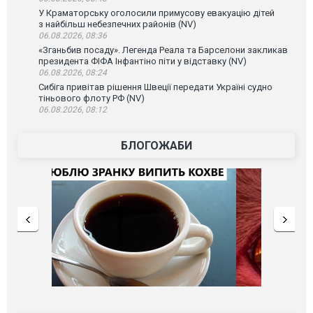
У Краматорську оголосили примусову евакуацію дітей
з найбільш небезпечних районів (NV)
06.08.2026, 08:36
«Зганьбив посаду». Легенда Реала та Барселони закликав
президента ФІФА Інфантіно піти у відставку (NV)
06.08.2026, 08:24
Сибіга привітав рішення Швеції передати Україні судно
тіньового флоту РФ (NV)
06.08.2026, 08:12
БЛОГОЖАБИ