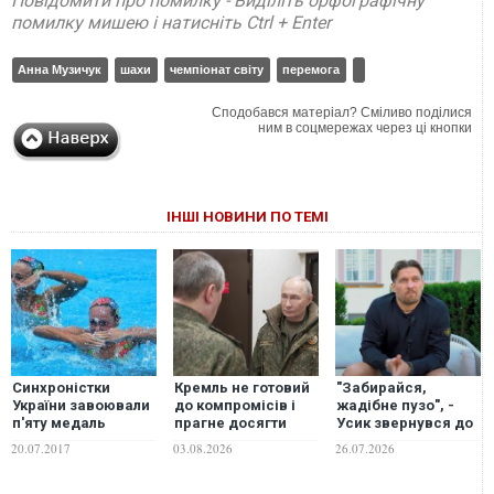
Повідомити про помилку - Виділіть орфографічну
помилку мишею і натисніть Ctrl + Enter
Анна Музичук
шахи
чемпіонат світу
перемога
Сподобався матеріал? Сміливо поділися
ним в соцмережах через ці кнопки
ІНШІ НОВИНИ ПО ТЕМІ
Синхроністки
Кремль не готовий
"Забирайся,
України завоювали
до компромісів і
жадібне пузо", -
п'яту медаль
прагне досягти
Усик звернувся до
Чемпіонату світу з
своїх цілей війною,
Ф'юрі напередодні
20.07.2017
03.08.2026
26.07.2026
водних видів
- Foreign Affairs
його бою з Джошуа
спорту