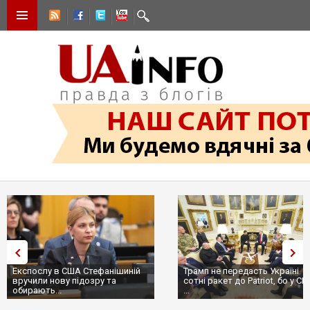
Експослу в США Стефанішиній
Трамп не передасть Україні
вручили нову підозру та
сотні ракет до Patriot, бо у С
обирають...
...