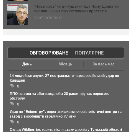
“Нова кров” чи вимушений хід? Чому Драпатий
очолив ЗСУ на піку суспільних протестів
22.07.2026 20:36
ОБГОВОРЮВАНЕ
|
ПОПУЛЯРНЕ
День
Місяць
За весь час
14 людей загинули, 27 постраждали через російський удар по
Київщині
0
ППО не змогла збити жодної із 28 ракет під час ворожого
обстрілу
0
Удар по "Епіцентру": ворог знищив ключові логістичні центри та
завод з виробництв керамічної плитки
0
Склад Wildberries горить після атаки дронів у Тульській області