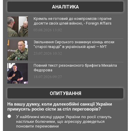
АНАЛІТИКА
Кремль не готовий до компромісів і прагне
досягти своїх цілей війною, - Foreign Affairs
03.08.2026 13:02
Звільнення Сирського знаменує кінець епохи
"старої гвардії" в українській армії — NYT
23.07.2026 10:32
Повний текст резонансного брифінга Михайла
Федорова
18.07.2026 09:27
ОПИТУВАННЯ
На вашу думку, коли далекобійні санкції України
примусять росію сісти за стіл переговорів?
У найближчі місяці удари України по росії стануть
настільки болючими, що агресору доведеться
поновити перемовини