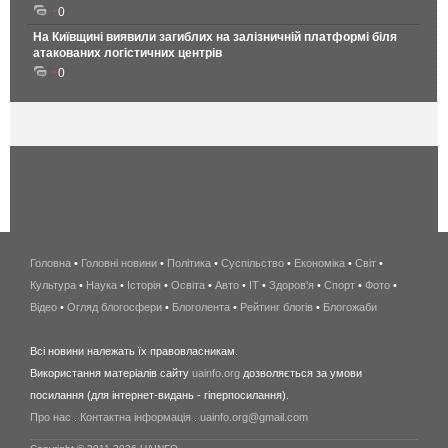
0
На Київщині виявили загиблих на залізничній платформі біля
атакованих логістичних центрів
0
Головна
•
Головні новини
•
Політика
•
Суспільство
•
Економіка
беспроводной
•
Світ
•
Культура
•
Наука
•
Історія
•
Освіта
•
Авто
•
IT
•
Здоров'я
интернет
•
Спорт
•
Фото
•
Відео
•
Огляд блогосфери
•
Блоголента
•
Рейтинг блогів
киев
•
Блогожаби
и
Всі новини належать їх правовласникам.
область
Використання матеріалів сайту
uainfo.org
дозволяється за умови
wimax
посилання (для інтернет-видань - гіперпосилання).
интернет
Про нас
.
Контактна інформація
.
uainfo.org@gmail.com
в
киеве