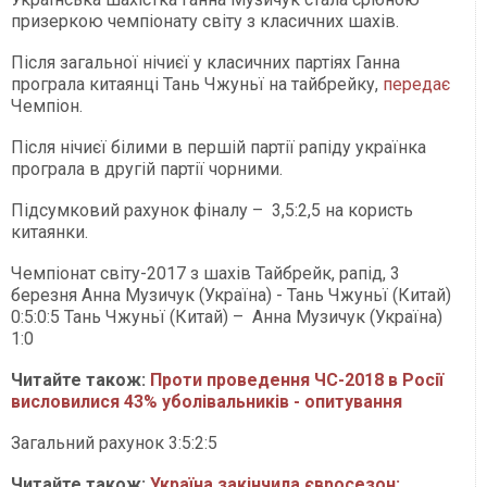
призеркою чемпіонату світу з класичних шахів.
Після загальної нічиєї у класичних партіях Ганна
програла китаянці Тань Чжуньї на тайбрейку,
передає
Чемпіон.
Після нічиєї білими в першій партії рапіду українка
програла в другій партії чорними.
Підсумковий рахунок фіналу – 3,5:2,5 на користь
китаянки.
Чемпіонат світу-2017 з шахів Тайбрейк, рапід, 3
березня Анна Музичук (Україна) - Тань Чжуньї (Китай)
0:5:0:5 Тань Чжуньї (Китай) – Анна Музичук (Україна)
1:0
Читайте також:
Проти проведення ЧС-2018 в Росії
висловилися 43% уболівальників - опитування
Загальний рахунок 3:5:2:5
Читайте також:
Україна закінчила євросезон: