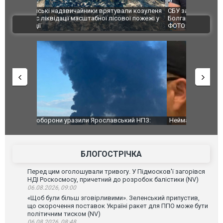
и козуленя
СБУ за сприяння Нацполіції та правоохоронців
Росіяни ат
ї пожежі у
Болгарії затримала міжнародного наркобарона.
одна людин
ВІДЕО
ФОТО
й НПЗ:
Неймар влаштував конфлікт після перемоги
Мудрик про
ймасштабнішу
"Сантоса". ВІДЕО
допінгової 
БЛОГОСТРІЧКА
Перед цим оголошували тривогу. У Підмосков'ї загорівся
НДІ Роскосмосу, причетний до розробок балістики (NV)
06.08.2026, 09:00
«Щоб були більш зговірливими». Зеленський припустив,
що скорочення поставок Україні ракет для ППО може бути
політичним тиском (NV)
06.08.2026, 08:48