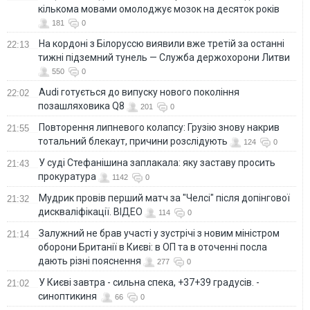
кількома мовами омолоджує мозок на десяток років
181
0
На кордоні з Білоруссю виявили вже третій за останні
22:13
тижні підземний тунель — Служба держохорони Литви
550
0
Audi готується до випуску нового покоління
22:02
позашляховика Q8
201
0
Повторення липневого колапсу: Грузію знову накрив
21:55
тотальний блекаут, причини розслідують
124
0
У суді Стефанішина заплакала: яку заставу просить
21:43
прокуратура
1142
0
Мудрик провів перший матч за "Челсі" після допінгової
21:32
дискваліфікації. ВІДЕО
114
0
Залужний не брав участі у зустрічі з новим міністром
21:14
оборони Британії в Києві: в ОП та в оточенні посла
дають різні пояснення
277
0
У Києві завтра - сильна спека, +37+39 градусів. -
21:02
синоптикиня
66
0