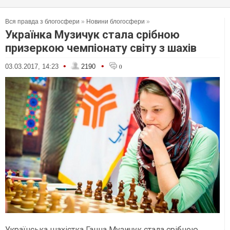
Вся правда з блогосфери
»
Новини блогосфери
»
Українка Музичук стала срібною
призеркою чемпіонату світу з шахів
•
•
03.03.2017, 14:23
2190
0
Українська шахістка Ганна Музичук стала срібною