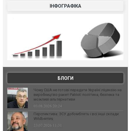
ІНФОГРАФІКА
БЛОГИ
Чому США не готові передати Україні ліцензію на
виробництво ракет Patriot: політика, безпека та
можливі альтернативи
03.08.2026 20:24
Перспектива: ЗСУ добомблять і всі інші склади
Wildberries
23.07.2026 11:31