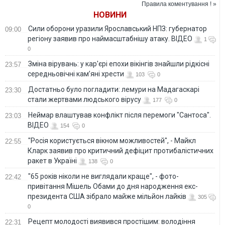
Правила коментування ! »
НОВИНИ
Сили оборони уразили Ярославський НПЗ: губернатор
09:00
регіону заявив про наймасштабнішу атаку. ВІДЕО
1
0
Зміна вірувань: у кар'єрі епохи вікінгів знайшли рідкісні
23:57
середньовічні кам’яні хрести
103
0
Достатньо було погладити: лемури на Мадагаскарі
23:30
стали жертвами людського вірусу
177
0
Неймар влаштував конфлікт після перемоги "Сантоса".
23:03
ВІДЕО
154
0
"Росія користується вікном можливостей", - Майкл
22:55
Кларк заявив про критичний дефіцит протибалістичних
ракет в Україні
138
0
"65 років ніколи не виглядали краще", - фото-
22:42
привітання Мішель Обами до дня народження екс-
президента США зібрало майже мільйон лайків
305
0
Рецепт молодості виявився простішим: володіння
22:31