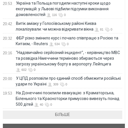
Україна та Польща погодили наступні кроки щодо
20:53
ексгумацій: у Львові підбили підсумки виконання
домовленостей
116
0
Витік аміаку у Голосіївському районі Києва
20:42
локалізували: чи можна відкривати вікна
81
0
ФБР різко змінило курс і почало співпрацю з Росією та
20:32
Китаєм, - Reuters
534
0
"Надзвичайно серйозний інцидент", - керівництво МВС
20:16
та розвідка Німеччини терміново збираються через
загрозу українському борту в аеропорту Лейпцига
602
0
У ЦПД розповіли про єдиний спосіб обмежити російські
20:00
удари по Україні
309
0
На Донеччині посилили евакуацію: з Краматорська,
19:53
Біленького та Красноторки примусово вивезуть понад
500 дітей
40
0
БІЛЬШЕ