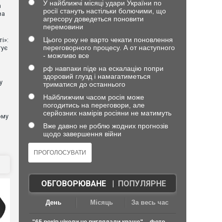
У найближчі місяці удари України по
n
росії стануть настільки болючими, що
ва
агресору доведеться поновити
перемовини
Цього року не варто чекати поновлення
і»:
переговорного процесу. А от наступного
тує
- можливо все
рф навпаки піде на ескалацію попри
здоровий глузд і намагатиметься
у
триматися до останнього
Найближчим часом росія може
погодитись на переговори, але
серйозних намірів росіяни не матимуть
ому
Вже давно не роблю жодних прогнозів
щодо завершення війни
ОБГОВОРЮВАНЕ
|
ПОПУЛЯРНЕ
День
Місяць
За весь час