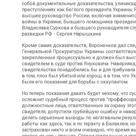
собой документальные доказательства, уличаю
преступлениях как беглого президента Украины Я
высшее руководство России, включая знаменито
войны в Украине, бывшего помощника президент
Владислава Суркова и бывшего руководителя с
разведки РФ - Сергея Нарышкина.
Кроме самих доказательств, Вороненков дал сл
Генеральной Прокуратуры Украины соответству
закрепленные процессуально и должен был выс
свидетелем в суде против Януковича. Наверняка,
свидетельства понадобились бы и для трибунала 
в том, плох был убитый или хорош, а в том, что 
были его показания для борьбы с оккупантом.
Но теперь показания давать будет некому, что с
осложнит судебный процесс против "проффесора"
должностные лица, ответственные за охрану это
свидетеля, допустили грубейшую ошибку и навер
делать серьезные выводы по негативным резул
работы как здесь, так и по теракту в Балаклеи, н
застрахован никто и всем очевидно, что время
кротов из нор - прошло. Ставки стали выше и к