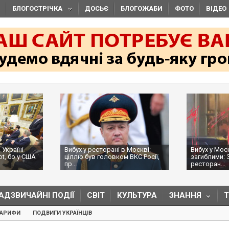
БЛОГОСТРІЧКА
ДОСЬЄ
БЛОГОЖАБИ
ФОТО
ВІДЕО
 Україні
Вибух у ресторані в Москві:
Вибух у Мос
ot, бо у США
ціллю був головком ВКС Росії,
загиблими: 
пр...
ресторан...
АДЗВИЧАЙНІ ПОДІЇ
СВІТ
КУЛЬТУРА
ЗНАННЯ
ТАРИФИ
ПОДВИГИ УКРАЇНЦІВ