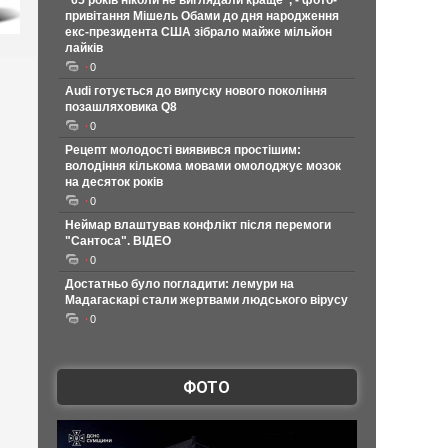
"65 років ніколи не виглядали краще", - фото-
привітання Мішель Обами до дня народження
екс-президента США зібрало майже мільйон
лайків
0
Audi готується до випуску нового покоління
позашляховика Q8
0
Рецепт молодості виявився простішим:
володіння кількома мовами омолоджує мозок
на десяток років
0
Неймар влаштував конфлікт після перемоги
"Сантоса". ВІДЕО
0
Достатньо було погладити: лемури на
Мадагаскарі стали жертвами людського вірусу
0
ФОТО