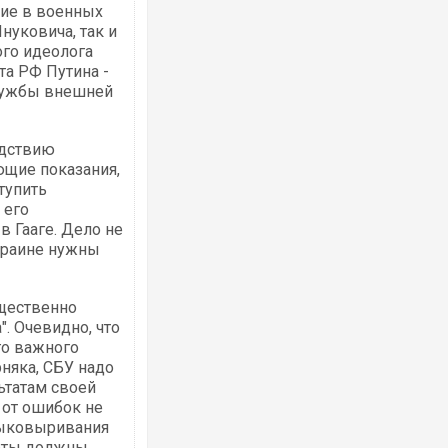
щие в военных
нуковича, так и
го идеолога
а РФ Путина -
лужбы внешней
едствию
ющие показания,
тупить
 его
в Гааге. Дело не
Украине нужны
ущественно
. Очевидно, что
го важного
няка, СБУ надо
ьтатам своей
о от ошибок не
 выковыривания
роты должны