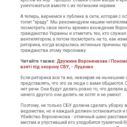
уничтожаться вместе с их погаными норами.
А теперь, вернемся к публике в сети, которая с 
топит "зраду". Мы рекомендуем нашим читателя
посмотреть свои ленты времен вхождения Воро
гражданство Украины и отметить тех, кто служил
вентилятором, а потом посмотреть на то, как изм
риторика, когда вскрылись истинные причины п
гражданства этому персонажу.
Читайте также:
Дружина Вороненкова і Поном
взяті під охорону СБУ, - Луценко
Если риторика все та же, невзирая на нынешние 
представлять, что это за люди с вами общаются. 
нет речи. Они будут делать ровно то, что делали д
ничего другого они делать не хотят и не умеют.
Поэтому, не только СБУ должна сделать уборку 
ведомстве, но и каждый должен остановиться и 
Убийство Вороненкова - отличный шанс расстави
местам и упустивший его уподобится туалетной б