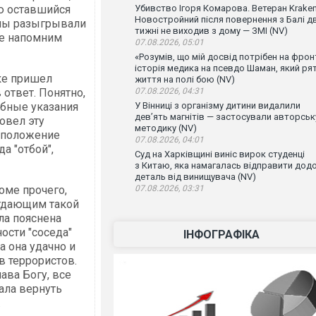
ю оставшийся
Убивство Ігоря Комарова. Ветеран Krake
Новостройний після повернення з Балі д
уны разыгрывали
тижні не виходив з дому — ЗМІ (NV)
це напомним
07.08.2026, 05:01
«Розумів, що мій досвід потрібен на фронт
історія медика на псевдо Шаман, який ря
ке пришел
життя на полі бою (NV)
 ответ. Понятно,
07.08.2026, 04:31
обные указания
У Вінниці з організму дитини видалили
дев’ять магнітів — застосували авторськ
овел эту
методику (NV)
 положение
07.08.2026, 04:01
а "отбой",
Суд на Харківщині виніс вирок студенці
з Китаю, яка намагалась відправити дод
деталь від винищувача (NV)
оме прочего,
07.08.2026, 03:31
отдающим такой
ла пояснена
ости "соседа"
ІНФОГРАФІКА
 она удачно и
в террористов.
ава Богу, все
ала вернуть
.