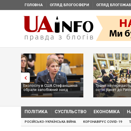
ГОЛОВНА
ОГЛЯД БЛОГОСФЕРИ
ОГЛЯД БЛОГОЖАБ
Експослу в США Стефанішиній
Трамп не передасть
обрали запобіжний захід
сотні ракет до Patri
...
ПОЛІТИКА
СУСПІЛЬСТВО
ЕКОНОМІКА
Н
РОСІЙСЬКО-УКРАЇНСЬКА ВІЙНА
КОРОНАВІРУС COVID-19