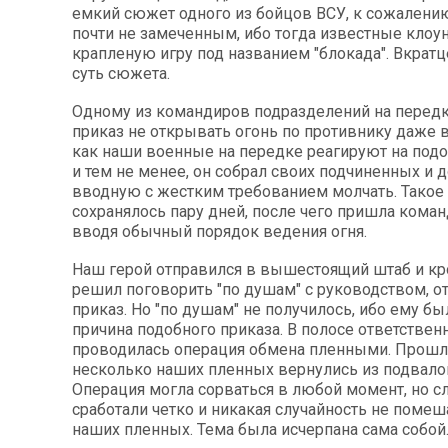
емкий сюжет одного из бойцов ВСУ, к сожалени
почти не замеченным, ибо тогда известные кло
крапленую игру под названием "блокада". Вкрат
суть сюжета.
Одному из командиров подразделений на перед
приказ не открывать огонь по противнику даже в
как наши военные на передке реагируют на под
и тем не менее, он собрал своих подчиненных и д
вводную с жестким требованием молчать. Такое
сохранялось пару дней, после чего пришла команд
вводя обычный порядок ведения огня.
Наш герой отправился в вышестоящий штаб и кр
решил поговорить "по душам" с руководством, 
приказ. Но "по душам" не получилось, ибо ему бы
причина подобного приказа. В полосе ответственн
проводилась операция обмена пленными. Прошла
несколько наших пленных вернулись из подвало
Операция могла сорваться в любой момент, но сл
сработали четко и никакая случайность не помеш
наших пленных. Тема была исчерпана сама собой