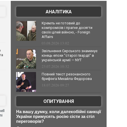
АНАЛІТИКА
Кремль не готовий до
компромісів і прагне досягти
своїх цілей війною, - Foreign
Affairs
03.08.2026 13:02
о
Звільнення Сирського знаменує
та
кінець епохи "старої гвардії" в
українській армії — NYT
23.07.2026 10:32
Повний текст резонансного
брифінга Михайла Федорова
18.07.2026 09:27
ОПИТУВАННЯ
ell
На вашу думку, коли далекобійні санкції
пі
України примусять росію сісти за стіл
переговорів?