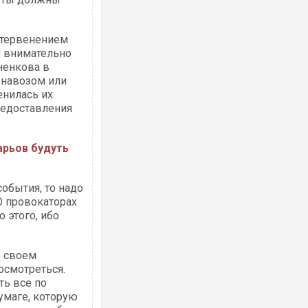
остервенением
м внимательно
ненкова в
 навозом или
енилась их
редоставления
арьов будуть
события, то надо
О провокаторах
о этого, ибо
в своем
осмотреться.
ть все по
умаге, которую