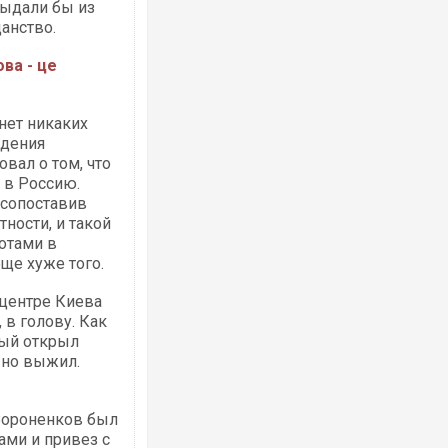
выдали бы из
анство.
ва - це
 нет никаких
Росія атакувала Суми КАБами: пошко
ждения
торговельний центр, будинки, є постр
вал о том, что
ФОТО
 в Россию.
о сопоставив
ности, и такой
тотами в
ще хуже того.
 центре Киева
 в голову. Как
рый открыл
, но выжил.
Топпосадовцю Повітряних Сил вручил
підозру
 Вороненков был
ами и привез с