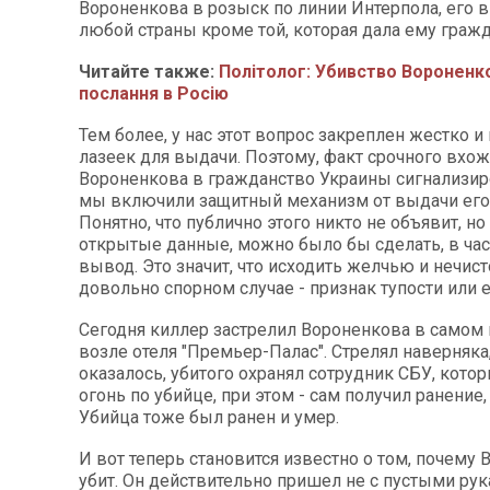
Вороненкова в розыск по линии Интерпола, его 
любой страны кроме той, которая дала ему гражд
Читайте также:
Політолог: Убивство Вороненко
послання в Росію
Тем более, у нас этот вопрос закреплен жестко и
лазеек для выдачи. Поэтому, факт срочного вхо
Вороненкова в гражданство Украины сигнализиро
мы включили защитный механизм от выдачи его
Понятно, что публично этого никто не объявит, н
открытые данные, можно было бы сделать, в част
вывод. Это значит, что исходить желчью и нечис
довольно спорном случае - признак тупости или е
Сегодня киллер застрелил Вороненкова в самом
возле отеля "Премьер-Палас". Стрелял наверняка,
оказалось, убитого охранял сотрудник СБУ, кото
огонь по убийце, при этом - сам получил ранение
Убийца тоже был ранен и умер.
И вот теперь становится известно о том, почему
убит. Он действительно пришел не с пустыми рук