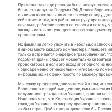
Примерно такая де реакция была вокруг получе
бывшего депутата Госдумы РФ Дениса Вороненко
выливал килотонны помоев по сему поводу, дол
себе отчет в том, что работали на руку противник
печально, работали просто по тупости и потому, 
заглядывать в рот уже десятки раз задокумент
провокаторам.
Их фамилии легко уложить в небольшой список 
видном месте каждого компьютера, планшета ил
только встречается очередное "разоблачение", "п
подобная дрянь, следует моментально сверяться
провокаторов и если это исходит от одного из них
- одновременно от нескольких, мгновенно помеч
информацию как фейк просто по маркеру провок
Мы сразу предупреждали читателей о том, что ск
Вороненков и подобные деятели, смывшиеся из 
получившие гражданство Украины, пришли не с 
Надо понимать, что Конституция Украины запре
граждан Украины по запросу правоохранительны
любых стран. Грубо говоря, даже если бы Россия