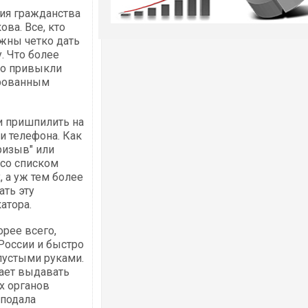
ния гражданства
ва. Все, кто
жны четко дать
у. Что более
что привыкли
ированным
и пришпилить на
и телефона. Как
ризыв" или
 со списком
, а уж тем более
ать эту
атора.
орее всего,
России и быстро
пустыми руками.
щает выдавать
х органов
 подала