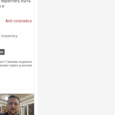
 перестать быть
а и
Аnti-colorados
у помилку
ия
ал? Сміливо поділися
режах через ці кнопки