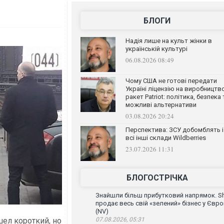
БЛОГИ
Надія лише на культ жінки в
українській культурі
06.08.2026 08:49
Чому США не готові передати
Україні ліцензію на виробництв
ракет Patriot: політика, безпека 
можливі альтернативи
03.08.2026 20:24
Перспектива: ЗСУ добомблять і
всі інші склади Wildberries
23.07.2026 11:31
БЛОГОСТРІЧКА
Знайшли більш прибутковий напрямок. Sh
продає весь свій «зелений» бізнес у Євро
(NV)
шел короткий, но
07.08.2026, 05:31