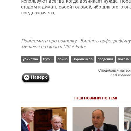
используют всегда, когда возникает нужда. Пора
стадом и думать своей головой, ибо для этого он
предназначена.
Повідомити про помилку - Виділіть орфографічн
мишею і натисніть Ctrl + Enter
убийство
Путин
война
Вороненков
сведения
показан
Сподобався матері
ним в соцме
ІНШІ НОВИНИ ПО ТЕМІ