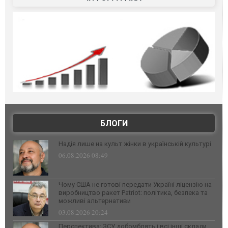
БЛОГИ
Надія лише на культ жінки в українській культурі
06.08.2026 08:49
Чому США не готові передати Україні ліцензію на
виробництво ракет Patriot: політика, безпека та
можливі альтернативи
03.08.2026 20:24
Перспектива: ЗСУ добомблять і всі інші склади