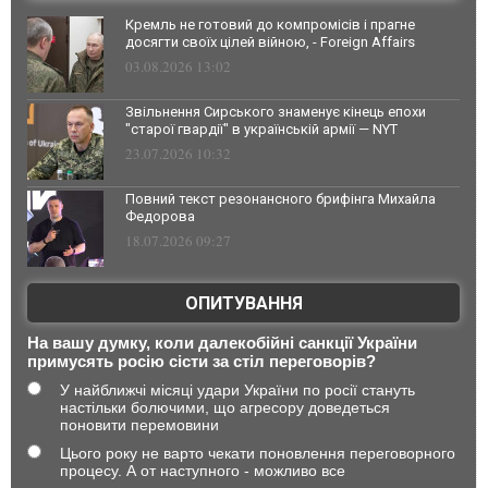
Кремль не готовий до компромісів і прагне
досягти своїх цілей війною, - Foreign Affairs
03.08.2026 13:02
Звільнення Сирського знаменує кінець епохи
"старої гвардії" в українській армії — NYT
23.07.2026 10:32
Повний текст резонансного брифінга Михайла
Федорова
18.07.2026 09:27
ОПИТУВАННЯ
На вашу думку, коли далекобійні санкції України
примусять росію сісти за стіл переговорів?
У найближчі місяці удари України по росії стануть
настільки болючими, що агресору доведеться
поновити перемовини
Цього року не варто чекати поновлення переговорного
процесу. А от наступного - можливо все