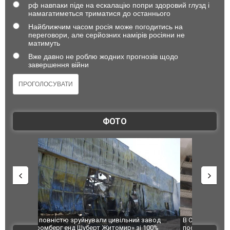
рф навпаки піде на ескалацію попри здоровий глузд і
намагатиметься триматися до останнього
Найближчим часом росія може погодитись на
переговори, але серйозних намірів росіяни не
матимуть
Вже давно не роблю жодних прогнозів щодо
завершення війни
ФОТО
 завод
В Одесі та Харкові різко зросла кількість
Ворог завд
 100%
постраждалих від обстрілу РФ
двоє пора