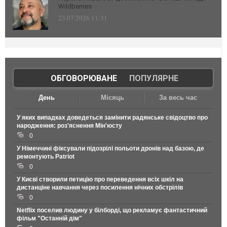
Wildberries
23.07.2026 11:31
ОБГОВОРЮВАНЕ
|
ПОПУЛЯРНЕ
День
Місяць
За весь час
У яких випадках доведеться замінити радянське свідоцтво про
народження: роз'яснення Мін'юсту
0
У Німеччині фіксували підозрілі польоти дронів над базою, де
ремонтують Patriot
0
У Києві створили петицію про переведення всіх шкіл на
дистанціне навчання через посилення нічних обстрілів
0
Netflix поселив людину у білборді, що рекламує фантастичний
фільм "Останній дім"