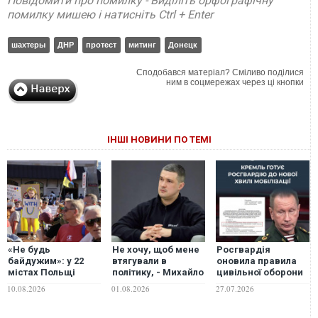
Повідомити про помилку - Виділіть орфографічну
помилку мишею і натисніть Ctrl + Enter
шахтеры
ДНР
протест
митинг
Донецк
Сподобався матеріал? Сміливо поділися
ним в соцмережах через ці кнопки
ІНШІ НОВИНИ ПО ТЕМІ
«Не будь
Не хочу, щоб мене
Росгвардія
байдужим»: у 22
втягували в
оновила правила
містах Польщі
політику, - Михайло
цивільної оборони
пройшли
Федоров
задля придушення
10.08.2026
01.08.2026
27.07.2026
масштабні акції
відмовився йти в
ймовірних масових
проти нападів на
опозицію до
протестів після
українців
Зеленського під
оголошення