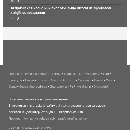
0
Чи призначать пенсійни виплати, якщо ніколи не працював
офіційно: пояснення
0
Головна
•
Головні новини
•
Політика
•
Суспільство
•
Економіка
беспроводной
•
Світ
•
Культура
•
Наука
•
Історія
•
Освіта
•
Авто
•
IT
•
Здоров'я
интернет
•
Спорт
•
Фото
•
Відео
•
Огляд блогосфери
•
Блоголента
•
Рейтинг блогів
киев
•
Блогожаби
и
Всі новини належать їх правовласникам.
область
Використання матеріалів сайту
uainfo.org
дозволяється за умови
wimax
посилання (для інтернет-видань - гіперпосилання).
интернет
Про нас
.
Контактна інформація
.
uainfo.org@gmail.com
в
киеве
Copyright © 2011-2026 UAINFO.