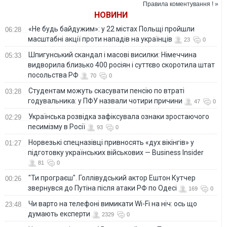
Правила коментування ! »
час війни
мобілізації, - ЦПД
НОВИНИ
«Не будь байдужим»: у 22 містах Польщі пройшли
06:28
масштабні акції проти нападів на українців
23
0
Шпигунський скандал і масові висилки: Німеччина
05:33
видворила близько 400 росіян і суттєво скоротила штат
посольства РФ
70
0
Студентам можуть скасувати пенсію по втраті
03:28
годувальника: у ПФУ назвали чотири причини
47
0
Українська розвідка зафіксувала ознаки зростаючого
02:29
песимізму в Росії
93
0
Норвезькі спецназівці привносять «дух вікінгів» у
01:27
підготовку українських військових — Business Insider
81
0
"Ти програєш". Голлівудський актор Ештон Кутчер
00:26
звернувся до Путіна після атаки РФ по Одесі
169
0
Чи варто на телефонi вимикати Wi-Fi на ніч: ось що
23:48
думають експерти
2329
0