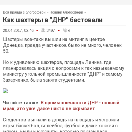
Вся правда з блогосфери
»
Новини блогосфери
»
Как шахтеры в "ДНР" бастовали
•
•
20.04.2017, 02:46
3497
0
Шахтеры все-таки вышли на митинг в центре
Донецка, правда участников было не много, человек
50.
Но к удивлению шахтеров, площадь Ленина, где
планировалась акция с вопросами к так называемому
министру угольной промышленности "ДНР" и самому
Захарченко, была занята студентами.
Читайте также:
В промышленности ДНР - полный
мрак, это уже даже никто не скрывает
Студентов выгнали в дождь на площадь и устроили
игры: баскетбол, волейбол, футбол и даже хоккей с
мячом. Были и курсанты, которые показывали