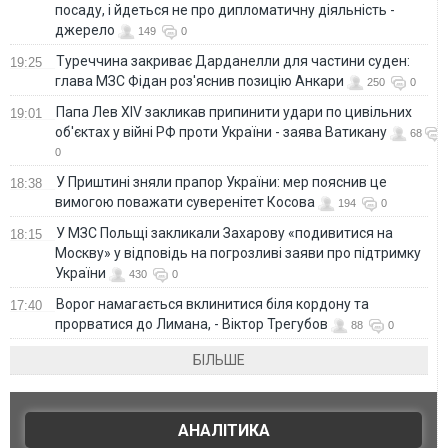
посаду, і йдеться не про дипломатичну діяльність -
джерело
149
0
Туреччина закриває Дарданелли для частини суден:
19:25
глава МЗС Фідан роз'яснив позицію Анкари
250
0
Папа Лев XIV закликав припинити удари по цивільних
19:01
об'єктах у війні РФ проти України - заява Ватикану
68
0
У Приштині зняли прапор України: мер пояснив це
18:38
вимогою поважати суверенітет Косова
194
0
У МЗС Польщі закликали Захарову «подивитися на
18:15
Москву» у відповідь на погрозливі заяви про підтримку
України
430
0
Ворог намагається вклинитися біля кордону та
17:40
прорватися до Лимана, - Віктор Трегубов
88
0
БІЛЬШЕ
АНАЛІТИКА