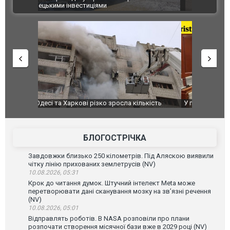
ВІДЕО
після атак
ькість
У парламенті Косово прем'єра закидали яйцями
Приїхав за
до українс
зіркового 
БЛОГОСТРІЧКА
Завдовжки близько 250 кілометрів. Під Аляскою виявили
чітку лінію прихованих землетрусів (NV)
10.08.2026, 05:31
Крок до читання думок. Штучний інтелект Meta може
перетворювати дані сканування мозку на зв’язні речення
(NV)
10.08.2026, 05:01
Відправлять роботів. В NASA розповіли про плани
розпочати створення місячної бази вже в 2029 році (NV)