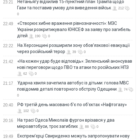
Нетаньягу відхилив 15-пунктний план Трампа щодо
23:21
Гази та поставив умову для виведення військ
212
0
«Створює хибне враження рівнозначності»: МЗС
22:49
України розкритикувало ЮНІСЕФ за заяву про загибель
дітей
190
0
На Херсонщині розширили зону обов’язкової евакуації
22:22
через російський терор
39
0
«На кожен удар буде відповідь»: Зеленський анонсував
21:42
нові переговори щодо ПВО та атаки по російських НПЗ
62
0
Ударна хвиля зачепила автобус із дітьми: голова МВС
21:17
повідомив деталі повторного обстрілу Одещини
74
0
РФ третій день масовано б'є по об'єктах «Нафтогазу»
20:40
102
0
На трасі Одеса Миколаїв фургон врізався у два
20:16
мікроавтобуси, троє загиблих
88
0
Експрем'єрці Свириденко можуть запропонувати нову
19:49