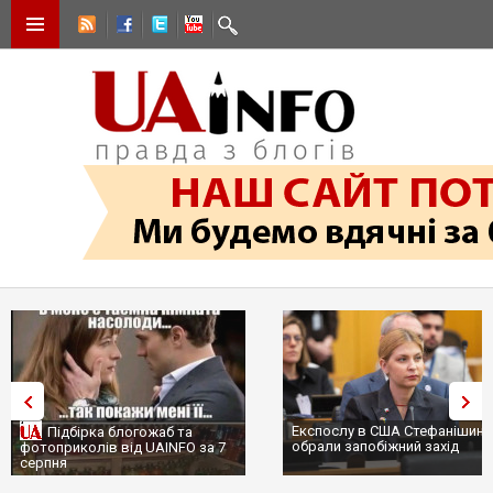
Експослу в США Стефанішині
Підбірка блогожаб та
обрали запобіжний захід
фотоприколів від UAINFO за 7
серпня