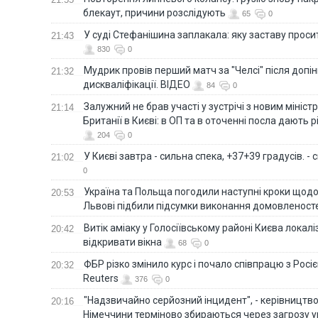
блекаут, причини розслідують
65
0
У суді Стефанішина заплакала: яку заставу прос
21:43
830
0
Мудрик провів перший матч за "Челсі" після допін
21:32
дискваліфікації. ВІДЕО
84
0
Залужний не брав участі у зустрічі з новим мініс
21:14
Британії в Києві: в ОП та в оточенні посла дають 
204
0
У Києві завтра - сильна спека, +37+39 градусів. -
21:02
0
Україна та Польща погодили наступні кроки щодо 
20:53
Львові підбили підсумки виконання домовленост
Витік аміаку у Голосіївському районі Києва локал
20:42
відкривати вікна
68
0
ФБР різко змінило курс і почало співпрацю з Росіє
20:32
Reuters
376
0
"Надзвичайно серйозний інцидент", - керівництв
20:16
Німеччини терміново збираються через загрозу у