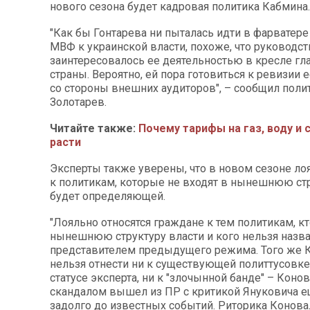
нового сезона будет кадровая политика Кабмина.
"Как бы Гонтарева ни пыталась идти в фарватер
МВФ к украинской власти, похоже, что руководс
заинтересовалось ее деятельностью в кресле гл
страны. Вероятно, ей пора готовиться к ревизии 
со стороны внешних аудиторов", – сообщил поли
Золотарев.
Читайте также:
Почему тарифы на газ, воду и
расти
Эксперты также уверены, что в новом сезоне л
к политикам, которые не входят в нынешнюю стр
будет определяющей.
"Лояльно относятся граждане к тем политикам, кт
нынешнюю структуру власти и кого нельзя назв
представителем предыдущего режима. Того же
нельзя отнести ни к существующей политтусовке
статусе эксперта, ни к "злочынной банде" – Коно
скандалом вышел из ПР с критикой Януковича ещ
задолго до известных событий. Риторика Конов