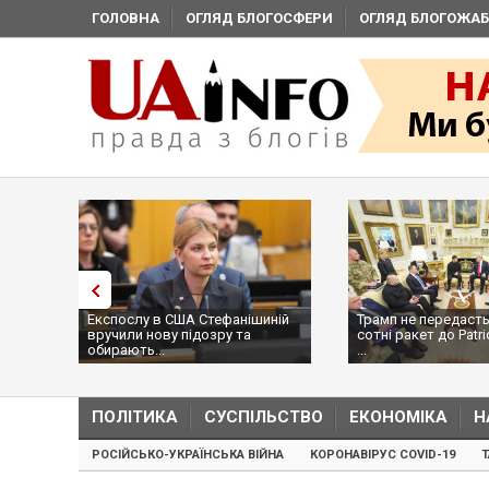
ГОЛОВНА
ОГЛЯД БЛОГОСФЕРИ
ОГЛЯД БЛОГОЖАБ
Експослу в США Стефанішиній
Трамп не передасть
вручили нову підозру та
сотні ракет до Patri
обирають...
...
ПОЛІТИКА
СУСПІЛЬСТВО
ЕКОНОМІКА
Н
РОСІЙСЬКО-УКРАЇНСЬКА ВІЙНА
КОРОНАВІРУС COVID-19