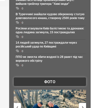
Змикається кільце кровожерливих акул:
вийшов трейлер трилера "Хижі води"
0
В Туреччині знайшли чудово збережену статую
довговолосого юнака, створену 2500 років тому
0
Росіяни атакували Київ балістикою та дронами:
одна людина загинула, 15 постраждалих
0
14 людей загинули, 27 постраждали через
російський удар по Київщині
0
ППО не змогла збити жодної із 28 ракет під час
ворожого обстрілу
0
ФОТО