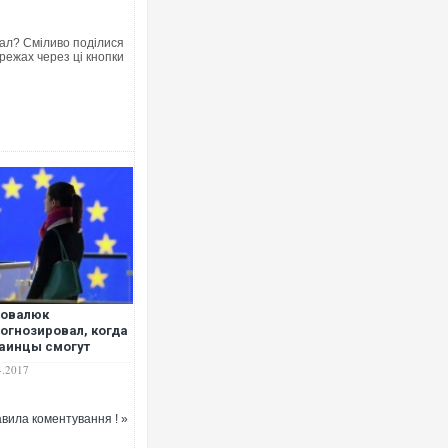
ал? Сміливо поділися
режах через ці кнопки
новалюк
огнозировал, когда
аинцы смогут
льно
4.2017
пользоваться
звизом
вила коментування ! »