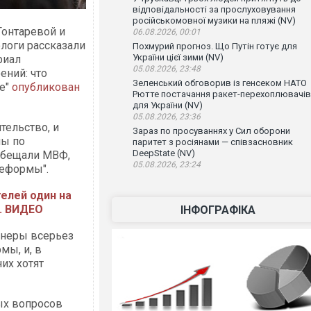
відповідальності за прослуховування
російськомовної музики на пляжі (NV)
онтаревой и
06.08.2026, 00:01
логи рассказали
Похмурий прогноз. Що Путін готує для
України цієї зими (NV)
риал
05.08.2026, 23:48
ений: что
Зеленський обговорив із генсеком НАТО
е"
опубликован
Рютте постачання ракет-перехоплювачів
для України (NV)
05.08.2026, 23:36
тельство, и
Зараз по просуваннях у Сил оборони
ны по
паритет з росіянами — співзасновник
DeepState (NV)
обещали МВФ,
05.08.2026, 23:24
реформы".
телей один на
х. ВИДЕО
ІНФОГРАФІКА
тнеры всерьез
мы, и, в
них хотят
ых вопросов