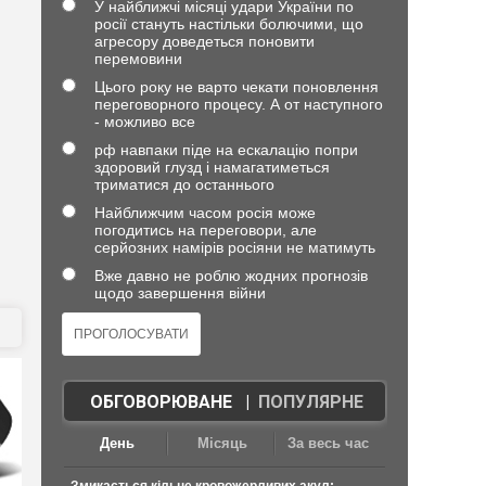
У найближчі місяці удари України по
росії стануть настільки болючими, що
агресору доведеться поновити
перемовини
Цього року не варто чекати поновлення
переговорного процесу. А от наступного
- можливо все
рф навпаки піде на ескалацію попри
здоровий глузд і намагатиметься
триматися до останнього
Найближчим часом росія може
погодитись на переговори, але
серйозних намірів росіяни не матимуть
Вже давно не роблю жодних прогнозів
щодо завершення війни
ОБГОВОРЮВАНЕ
|
ПОПУЛЯРНЕ
День
Місяць
За весь час