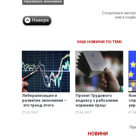
перезапуск экономики
Сподобався матері
ним в соцме
ІНШІ НОВИНИ ПО ТЕМІ
Либерализация и
Проект Трудового
Ко
развитие экономики –
кодексу з рабськими
спр
это тренд этого
нормами праці
укр
политического сезона
зупинить економіку –
реа
27.01.2019
25.04.2017
07.0
кандидатов в
Коновалюк
вос
президенты
бе
Пра
НОВИНИ