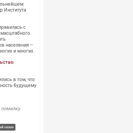
дальнейшем
р Института
Українські надзвичайники врятували 
правилась с
під час ліквідації масштабної лісової 
 масштабного
Франції
ать
в населения –
огих и многих.
льство
лись в том, что
ьность будущему
Неймар влаштував конфлікт після пе
у помилку
"Сантоса". ВІДЕО
ий сезон