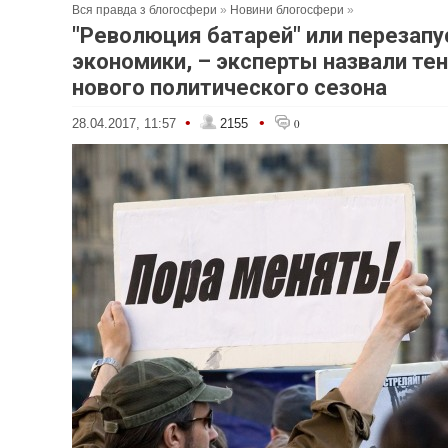
Вся правда з блогосфери
»
Новини блогосфери
»
"Революция батарей" или перезапу
экономики, – эксперты назвали те
нового политического сезона
•
•
28.04.2017, 11:57
2155
0