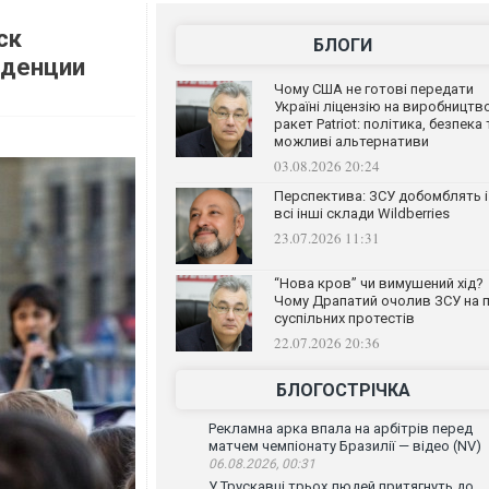
ск
БЛОГИ
нденции
Чому США не готові передати
Україні ліцензію на виробництв
ракет Patriot: політика, безпека 
можливі альтернативи
03.08.2026 20:24
Перспектива: ЗСУ добомблять і
всі інші склади Wildberries
23.07.2026 11:31
“Нова кров” чи вимушений хід?
Чому Драпатий очолив ЗСУ на п
суспільних протестів
22.07.2026 20:36
БЛОГОСТРІЧКА
Рекламна арка впала на арбітрів перед
матчем чемпіонату Бразилії — відео (NV)
06.08.2026, 00:31
У Трускавці трьох людей притягнуть до