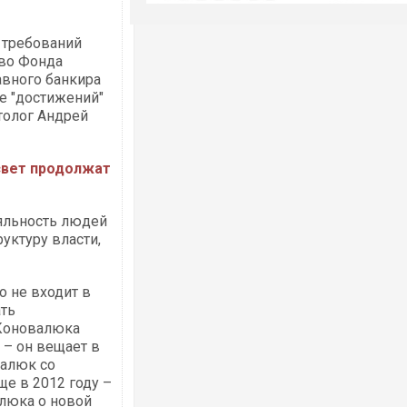
е требований
тво Фонда
авного банкира
ее "достижений"
толог Андрей
 свет продолжат
ояльность людей
уктуру власти,
о не входит в
ать
 Коновалюка
 – он вещает в
валюк со
е в 2012 году –
алюка о новой