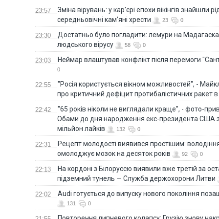
Зміна вірувань: у кар'єрі епохи вікінгів знайшли рід
23:57
середньовічні кам’яні хрести
23
0
Достатньо було погладити: лемури на Мадагаска
23:30
людського вірусу
58
0
Неймар влаштував конфлікт після перемоги "Сан
23:03
0
"Росія користується вікном можливостей", - Майк
22:55
про критичний дефіцит протибалістичних ракет в 
"65 років ніколи не виглядали краще", - фото-пр
22:42
Обами до дня народження екс-президента США 
мільйон лайків
132
0
Рецепт молодості виявився простішим: володінн
22:31
омолоджує мозок на десяток років
92
0
На кордоні з Білоруссю виявили вже третій за ост
22:13
підземний тунель — Служба держохорони Литви
Audi готується до випуску нового покоління поз
22:02
131
0
Повторення липневого колапсу: Грузію знову нак
21:55