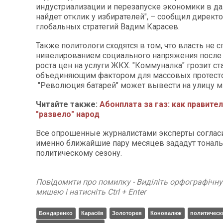
индустриализации и перезапуске экономики в 
найдет отклик у избирателей", – сообщил директо
глобальных стратегий Вадим Карасев.
Также политологи сходятся в том, что власть не с
нивелированием социального напряжения после
роста цен на услуги ЖКХ. "Коммуналка" грозит ст
объединяющим фактором для массовых протесто
"Революция батарей" может вывести на улицу мн
Читайте также:
Абонплата за газ: как правите
"развело" народ
Все опрошенные журналистами эксперты согласи
именно ближайшие пару месяцев зададут тонал
политическому сезону.
Повідомити про помилку - Виділіть орфографічн
мишею і натисніть Ctrl + Enter
Бондаренко
Карасёв
Золоторев
Коновалюк
политическ