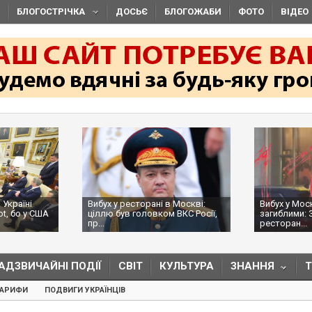
БЛОГОСТРІЧКА
ДОСЬЄ
БЛОГОЖАБИ
ФОТО
ВІДЕО
 Україні
Вибух у ресторані в Москві:
Вибух у Мос
ot, бо у США
ціллю був головком ВКС Росії,
загиблими: 
пр...
ресторан...
АДЗВИЧАЙНІ ПОДІЇ
СВІТ
КУЛЬТУРА
ЗНАННЯ
ТАРИФИ
ПОДВИГИ УКРАЇНЦІВ