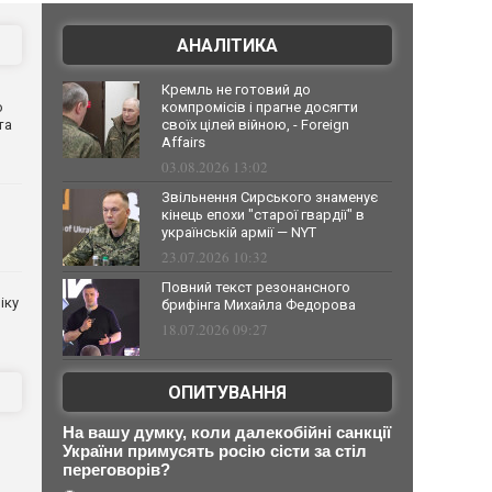
АНАЛІТИКА
Кремль не готовий до
о
компромісів і прагне досягти
та
своїх цілей війною, - Foreign
Affairs
03.08.2026 13:02
Звільнення Сирського знаменує
кінець епохи "старої гвардії" в
українській армії — NYT
23.07.2026 10:32
Повний текст резонансного
іку
брифінга Михайла Федорова
18.07.2026 09:27
ОПИТУВАННЯ
На вашу думку, коли далекобійні санкції
України примусять росію сісти за стіл
переговорів?