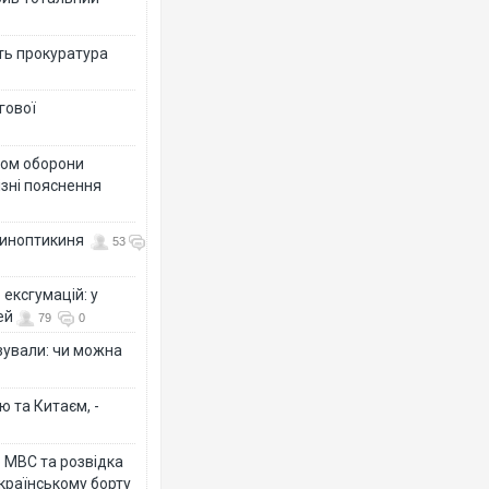
ить прокуратура
гової
тром оборони
різні пояснення
 синоптикиня
53
ексгумацій: у
ей
79
0
ізували: чи можна
ю та Китаєм, -
о МВС та розвідка
країнському борту