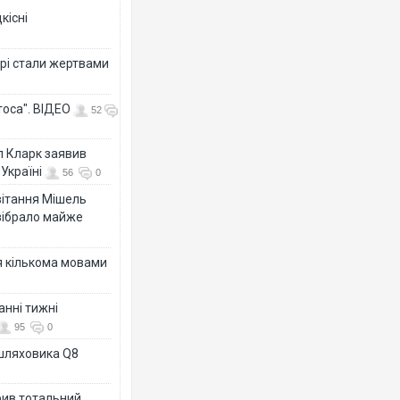
кісні
рі стали жертвами
тоса". ВІДЕО
52
л Кларк заявив
Україні
56
0
ивітання Мішель
зібрало майже
я кількома мовами
анні тижні
95
0
ашляховика Q8
рив тотальний