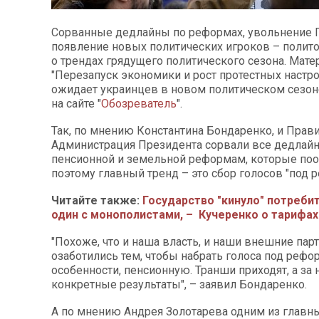
Сорванные дедлайны по реформах, увольнение Г
появление новых политических игроков – полито
о трендах грядущего политического сезона. Мате
"Перезапуск экономики и рост протестных настро
ожидает украинцев в новом политическом сезон
на сайте "
Обозреватель
".
Так, по мнению Константина Бондаренко, и Прави
Администрация Президента сорвали все дедлай
пенсионной и земельной реформам, которые по
поэтому главный тренд – это сбор голосов "под 
Читайте также:
Государство "кинуло" потреби
один с монополистами, – Кучеренко о тарифа
"Похоже, что и наша власть, и наши внешние пар
озаботились тем, чтобы набрать голоса под рефор
особенности, пенсионную. Транши приходят, а за 
конкретные результаты", – заявил Бондаренко.
А по мнению Андрея Золотарева одним из главн