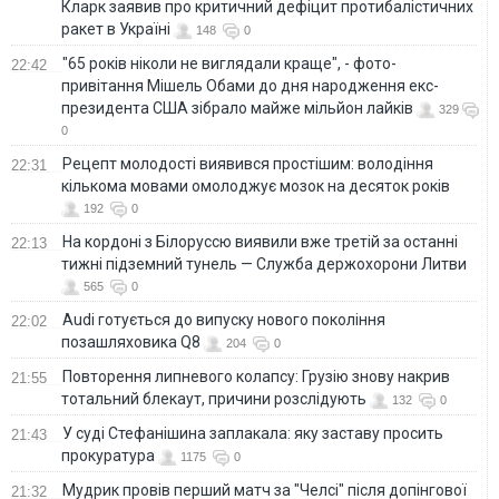
Кларк заявив про критичний дефіцит протибалістичних
ракет в Україні
148
0
"65 років ніколи не виглядали краще", - фото-
22:42
привітання Мішель Обами до дня народження екс-
президента США зібрало майже мільйон лайків
329
0
Рецепт молодості виявився простішим: володіння
22:31
кількома мовами омолоджує мозок на десяток років
192
0
На кордоні з Білоруссю виявили вже третій за останні
22:13
тижні підземний тунель — Служба держохорони Литви
565
0
Audi готується до випуску нового покоління
22:02
позашляховика Q8
204
0
Повторення липневого колапсу: Грузію знову накрив
21:55
тотальний блекаут, причини розслідують
132
0
У суді Стефанішина заплакала: яку заставу просить
21:43
прокуратура
1175
0
Мудрик провів перший матч за "Челсі" після допінгової
21:32