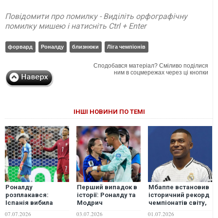
Повідомити про помилку - Виділіть орфографічну
помилку мишею і натисніть Ctrl + Enter
форвард
Роналду
близнюки
Ліга чемпіонів
Сподобався матеріал? Сміливо поділися
ним в соцмережах через ці кнопки
ІНШІ НОВИНИ ПО ТЕМІ
Роналду
Перший випадок в
Мбаппе встановив
розплакався:
історії: Роналду та
історичний рекорд
Іспанія вибила
Модрич
чемпіонатів світу,
Португалію та
встановили рекорд
перевершивши
07.07.2026
03.07.2026
01.07.2026