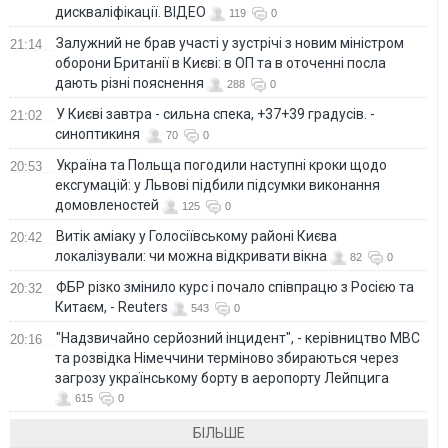
дискваліфікації. ВІДЕО
119
0
Залужний не брав участі у зустрічі з новим міністром
21:14
оборони Британії в Києві: в ОП та в оточенні посла
дають різні пояснення
288
0
У Києві завтра - сильна спека, +37+39 градусів. -
21:02
синоптикиня
70
0
Україна та Польща погодили наступні кроки щодо
20:53
ексгумацій: у Львові підбили підсумки виконання
домовленостей
125
0
Витік аміаку у Голосіївському районі Києва
20:42
локалізували: чи можна відкривати вікна
82
0
ФБР різко змінило курс і почало співпрацю з Росією та
20:32
Китаєм, - Reuters
543
0
"Надзвичайно серйозний інцидент", - керівництво МВС
20:16
та розвідка Німеччини терміново збираються через
загрозу українському борту в аеропорту Лейпцига
615
0
БІЛЬШЕ