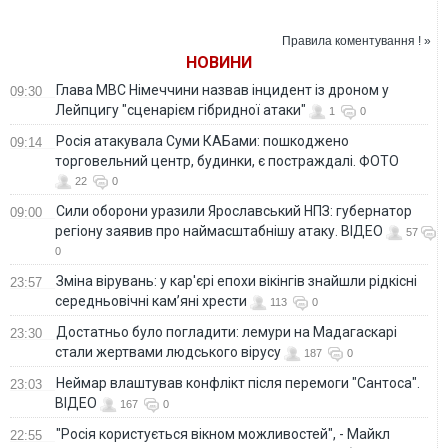
вийшла до
усіх часів на
результат Роналдо
чвертьфіналу
чемпіонатах світу
чемпіонату світу
Правила коментування ! »
НОВИНИ
Глава МВС Німеччини назвав інцидент із дроном у
09:30
Лейпцигу "сценарієм гібридної атаки"
1
0
Росія атакувала Суми КАБами: пошкоджено
09:14
торговельний центр, будинки, є постраждалі. ФОТО
22
0
Сили оборони уразили Ярославський НПЗ: губернатор
09:00
регіону заявив про наймасштабнішу атаку. ВІДЕО
57
0
Зміна вірувань: у кар'єрі епохи вікінгів знайшли рідкісні
23:57
середньовічні кам’яні хрести
113
0
Достатньо було погладити: лемури на Мадагаскарі
23:30
стали жертвами людського вірусу
187
0
Неймар влаштував конфлікт після перемоги "Сантоса".
23:03
ВІДЕО
167
0
"Росія користується вікном можливостей", - Майкл
22:55