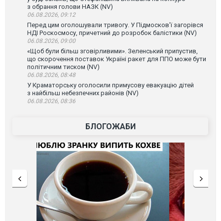
з обрання голови НАЗК (NV)
06.08.2026, 09:12
Перед цим оголошували тривогу. У Підмосков'ї загорівся
НДІ Роскосмосу, причетний до розробок балістики (NV)
06.08.2026, 09:00
«Щоб були більш зговірливими». Зеленський припустив,
що скорочення поставок Україні ракет для ППО може бути
політичним тиском (NV)
06.08.2026, 08:48
У Краматорську оголосили примусову евакуацію дітей
з найбільш небезпечних районів (NV)
06.08.2026, 08:36
БЛОГОЖАБИ