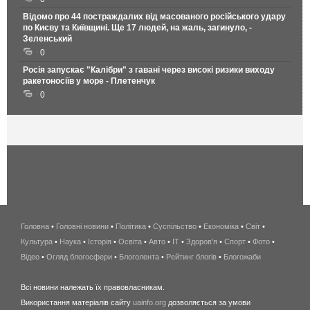
Відомо про 44 постраждалих від масованого російського удару
по Києву та Київщині. Ще 17 людей, на жаль, загинуло, -
Зеленський
0
Росія запускає "Калібри" з гавані через високі ризики виходу
ракетоносіїв у море - Плетенчук
0
Головна
•
Головні новини
•
Політика
•
Суспільство
•
Економіка
беспроводной
•
Світ
•
Культура
•
Наука
•
Історія
•
Освіта
•
Авто
•
IT
•
Здоров'я
интернет
•
Спорт
•
Фото
•
Відео
•
Огляд блогосфери
•
Блоголента
•
Рейтинг блогів
киев
•
Блогожаби
и
Всі новини належать їх правовласникам.
область
Використання матеріалів сайту
uainfo.org
дозволяється за умови
wimax