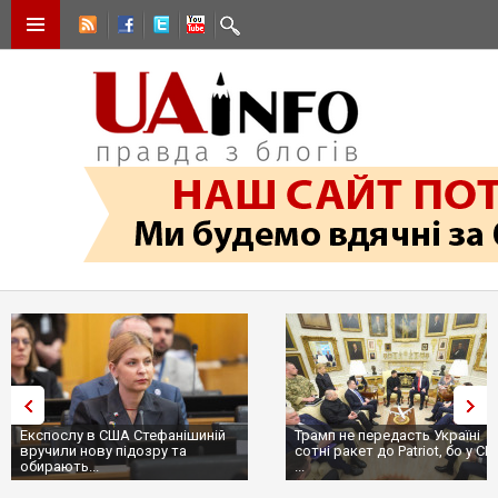
Експослу в США Стефанішиній
Трамп не передасть Україні
вручили нову підозру та
сотні ракет до Patriot, бо у С
обирають...
...