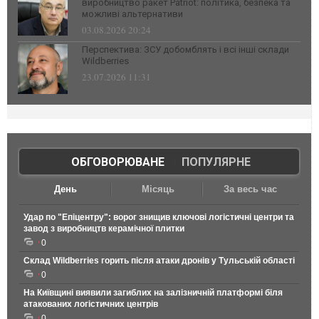
виробництво ракет Patriot: політика, безпека та
можливі альтернативи
03.08.2026 20:24
Перспектива: ЗСУ добомблять і всі інші склади
Wildberries
23.07.2026 11:31
ОБГОВОРЮВАНЕ
|
ПОПУЛЯРНЕ
День
Місяць
За весь час
Удар по "Епіцентру": ворог знищив ключові логістичні центри та
завод з виробництв керамічної плитки
0
Склад Wildberries горить після атаки дронів у Тульській області
0
На Київщині виявили загиблих на залізничній платформі біля
атакованих логістичних центрів
0