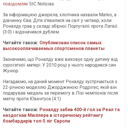
повідомляє
SIC Noticias.
За інформацією джерела, хлопчика назвали Матео, а
дівчинку Єва. Діти з'явилися на світ у четвер, коли
Роналду грав у складі збірної Португалії проти Латвії
(3:0) і відзначився дублем.
Читайте також:
Опубликован список самых
высокооплачиваемых спортсменов планеты
Зазначимо, що Роналду вже виховує одну дитину від
сурогатної матері. У 2010 році у нього народився син
Жуніор.
Нагадаємо, на даний момент Роналду зустрічається з
22-річною моделлю Джорджиною Родрігес, якій він
подарував медаль за перемогу в Лізі чемпіонів після
матчу проти Ювентуса (4:1).
Читайте також:
Роналду забив 400-й гол за Реал та
наздогнав Мюллера в історичному рейтингу
бомбардирів топ-5 ліг Європи