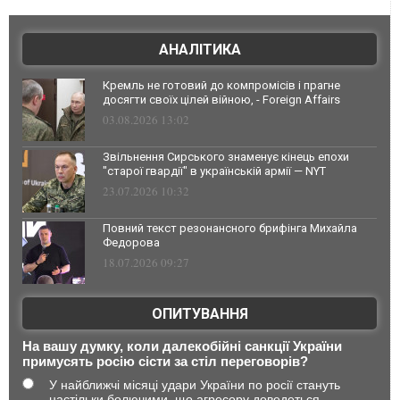
АНАЛІТИКА
Кремль не готовий до компромісів і прагне
досягти своїх цілей війною, - Foreign Affairs
03.08.2026 13:02
Звільнення Сирського знаменує кінець епохи
"старої гвардії" в українській армії — NYT
23.07.2026 10:32
Повний текст резонансного брифінга Михайла
Федорова
18.07.2026 09:27
ОПИТУВАННЯ
На вашу думку, коли далекобійні санкції України
примусять росію сісти за стіл переговорів?
У найближчі місяці удари України по росії стануть
настільки болючими, що агресору доведеться