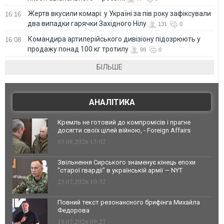
Жертв вкусили комарі: у Україні за пів року зафіксували
16:16
два випадки гарячки Західного Нілу
131
0
Командира артилерійського дивізіону підозрюють у
16:08
продажу понад 100 кг тротилу
98
0
БІЛЬШЕ
АНАЛІТИКА
Кремль не готовий до компромісів і прагне
досягти своїх цілей війною, - Foreign Affairs
03.08.2026 13:02
Звільнення Сирського знаменує кінець епохи
"старої гвардії" в українській армії — NYT
23.07.2026 10:32
Повний текст резонансного брифінга Михайла
Федорова
18.07.2026 09:27