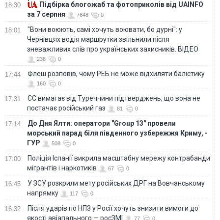
Підбірка блогожаб та фотоприколів від UAINFO
18:30
за 7 серпня
7648
0
"Вони воюють, самі хочуть воювати, бо дурні": у
18:01
Чернівцях водія маршрутки звільнили після
зневажливих слів про українських захисників. ВІДЕО
238
0
Флеш розповів, чому РЕБ не може відхиляти балістику
17:44
160
0
ЄС вимагає від Туреччини підтверджень, що вона не
17:31
постачає російський газ
81
0
До Дня Ялти: оператори "Group 13" провели
17:14
морський парад біля південного узбережжя Криму, -
ГУР
508
0
Поліція Іспанії викрила масштабну мережу контрабанди
17:00
мігрантів і наркотиків
67
0
У ЗСУ розкрили мету російських ДРГ на Вовчанському
16:45
напрямку
117
0
Після ударів по НПЗ у Росії хочуть знизити вимоги до
16:32
якості авіапального — росЗМІ
77
0