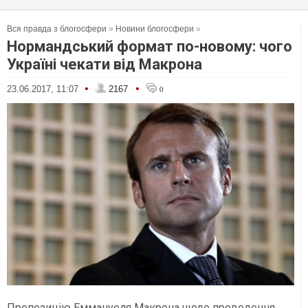
Вся правда з блогосфери
»
Новини блогосфери
»
Нормандський формат по-новому: чого
Україні чекати від Макрона
•
•
23.06.2017, 11:07
2167
0
Пропозицію Еммануеля Макрона щодо проведення