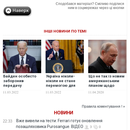
Сподобався матеріал? Сміливо поділися
ним в соцмережах через ці кнопки
ІНШІ НОВИНИ ПО ТЕМІ
Байден особисто
Україна ніколи-
Що не так із новим
заборонив
ніколи не стане
американським
передачу
перемогою для
планом щодо
винищувачів
Путіна – президент
приборкання
11.03.2022
11.03.2022
11.04.2020
Україні, боячись
США
Путіна
спровокувати
Путіна – WSJ
Правила коментування ! »
НОВИНИ
Вже вивели на тести: Ferrari готує оновлення
22:33
позашляховика Purosangue. ВІДЕО
3
0