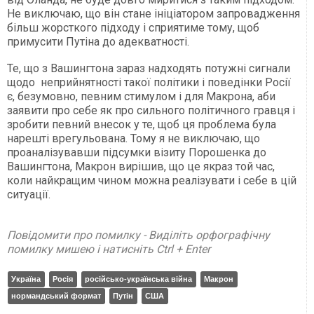
Не виключаю, що він стане ініціатором запровадження
більш жорсткого підходу і сприятиме тому, щоб
примусити Путіна до адекватності.
Те, що з Вашингтона зараз надходять потужні сигнали
щодо неприйнятності такої політики і поведінки Росії
є, безумовно, певним стимулом і для Макрона, аби
заявити про себе як про сильного політичного гравця і
зробити певний внесок у те, щоб ця проблема була
нарешті врегульована. Тому я не виключаю, що
проаналізувавши підсумки візиту Порошенка до
Вашингтона, Макрон вирішив, що це якраз той час,
коли найкращим чином можна реалізувати і себе в цій
ситуації.
Повідомити про помилку - Виділіть орфографічну
помилку мишею і натисніть Ctrl + Enter
Україна
Росія
російсько-українська війна
Макрон
нормандський формат
Путін
США