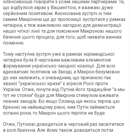
інтенсивніше говорити з усіма нашими партнерами. Те,
що відбулося зараз у Вашингтоні, я вважаю дуже
серйозним позитивом. Анонсована зустріч із тим
самим Макроном ще до пропозиції зустрітися у рамках
четвірки, є теж важливою нагодою для демонстрації
нашої чіткої лінії та для пояснення Макронові нашого
бачення цього процесу, для того, щоб назвати винних
поіменно.
Тому наступна зустріч уже в рамках нормандської
четвірки була б черговим важливим елементом
формування українсько-західної коаліції. Для всіх
адекватних політиків на Заході, а Макрон безумовно
до них належить, є очевидним, що причиною так
званої "української кризи" є агресія Росії проти
України. Отже, почути від Путіна його традиційне "а мы
тут не стояли" буде для Макрона стимулом вживати
певних заходів. Бо якщо Олланд ще якось терпів цю
брехню на найвищому рівні, чим Путін займається
останні роки, то Макрон цього терпіти не буде.
Отже, Путінові доведеться в черговий раз засвітитися
в ролі брехуна. Але йому також доведеться потім