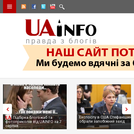
Експослу в США Стефанішиній
Підбірка блогожаб та
обрали запобіжний захід
фотоприколів від UAINFO за 7
серпня