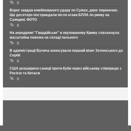
0
Ворог завдав комбінованого удару по Сумах, двоє поранених.
Ще десятеро постраждали після атаки БПЛА по ринку на
Сумщині. ФОТО
0
На аеродромі "Гвардійське" в окупованому Криму спалахнула
масштабна пожежа на складі пального
0
В адміністрації Вучича анонсували перший візит Зеленського до
Сербії
0
США розширили санкції проти Куби через військову співпрацю з
Росією та Китаєм
0