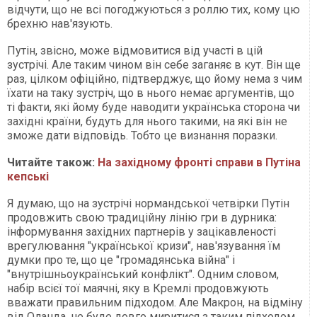
відчути, що не всі погоджуються з роллю тих, кому цю
брехню нав'язують.
Путін, звісно, може відмовитися від участі в цій
зустрічі. Але таким чином він себе заганяє в кут. Він ще
раз, цілком офіційно, підтверджує, що йому нема з чим
їхати на таку зустріч, що в нього немає аргументів, що
ті факти, які йому буде наводити українська сторона чи
західні країни, будуть для нього такими, на які він не
зможе дати відповідь. Тобто це визнання поразки.
Читайте також:
На західному фронті справи в Путіна
кепські
Я думаю, що на зустрічі нормандської четвірки Путін
продовжить свою традиційну лінію гри в дурника:
інформування західних партнерів у зацікавленості
врегулювання "української кризи", нав'язування їм
думки про те, що це "громадянська війна" і
"внутрішньоукраїнський конфлікт". Одним словом,
набір всієї тої маячні, яку в Кремлі продовжують
вважати правильним підходом. Але Макрон, на відміну
від Оланда, не буде довго миритися з таким підходом.