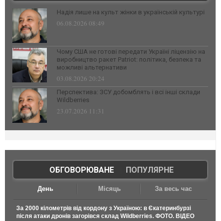
Надія лише на культ жінки в українській культурі
06.08.2026 08:49
Чому США не готові передати Україні ліцензію на
виробництво ракет Patriot: політика, безпека та
можливі альтернативи
03.08.2026 20:24
Перспектива: ЗСУ добомблять і всі інші склади
Wildberries
23.07.2026 11:31
ОБГОВОРЮВАНЕ
|
ПОПУЛЯРНЕ
День
Місяць
За весь час
За 2000 кілометрів від кордону з Україною: в Єкатеринбурзі
після атаки дронів загорівся склад Wildberries. ФОТО. ВІДЕО