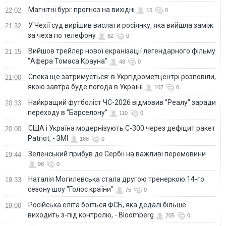
Магнітні бурі: прогноз на вихідні
22:02
16
0
У Чехії суд вирішив вислати росіянку, яка вийшла заміж
21:32
за чеха по телефону
62
0
Вийшов трейлер нової екранізації легендарного фільму
21:15
"Афера Томаса Крауна"
48
0
Спека ще затримується: в Укргідрометцентрі розповіли,
21:00
якою завтра буде погода в Україні
107
0
Найкращий футболіст ЧС-2026 відмовив "Реалу" заради
20:33
переходу в "Барселону"
110
0
США і Україна модернізують С-300 через дефіцит ракет
20:00
Patriot, - ЗМІ
168
0
Зеленський прибув до Сербії на важливі перемовини
19:44
98
0
Наталія Могилевська стала другою тренеркою 14-го
19:33
сезону шоу "Голос країни"
75
0
Російська еліта боїться ФСБ, яка дедалі більше
19:00
виходить з-під контролю, - Bloomberg
205
0