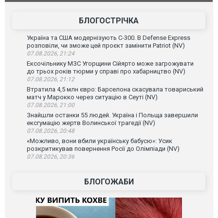
зневажливих слів про українських захисників.
ВІДЕО
ВІДЕО
БЛОГОСТРІЧКА
Україна та США модернізують С-300. В Defense Express
розповіли, чи зможе цей проєкт замінити Patriot (NV)
07.08.2026, 21:24
Ексочільнику МЗС Угорщини Сійярто може загрожувати
до трьох років тюрми у справі про хабарництво (NV)
07.08.2026, 21:12
Втратила 4,5 млн євро: Барселона скасувала товариський
матч у Марокко через ситуацію в Сеуті (NV)
07.08.2026, 21:00
Знайшли останки 55 людей. Україна і Польща завершили
ексгумацію жертв Волинської трагедії (NV)
07.08.2026, 20:48
«Можливо, вони вбили українську бабусю»: Усик
розкритикував повернення Росії до Олімпіади (NV)
07.08.2026, 20:36
БЛОГОЖАБИ