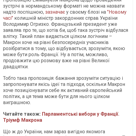
зустрічі в нормандському форматі не можна назвати
надто поспішною,
зазначає
у своєму блозі на
"Новому
часі"
колишній міністр закордонних справ України
Володимир Огризко. Французький президент уже
заявляв про те, що хотів би, щоб така зустріч відбулася
влітку. Такий план видається цілком логічним –
Макрон хоче на рівні безпосередніх учасників
розібратися в тому, що відбувається, зрозуміти, якою
може бути роль Франції. Ну а потім, можливо,
продовжити цю розмову вже на рівні Великої
двадцятки.
Тобто така пропозиція: бажання зрозуміти ситуацію і
запропонувати якісь ідеї та підходи, оскільки Макрон
хоче позиціонувати себе як активний європейський
політик, а ця тема може бути для нього цілком
виграшною.
Читайте також:
Парламентські вибори у Франції.
Тріумф Макрона
Що ж до України, нам зараз вигідно якомога