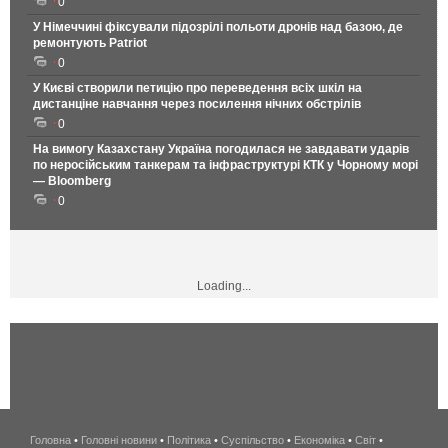
0
У Німеччині фіксували підозрілі польоти дронів над базою, де
ремонтують Patriot
0
У Києві створили петицію про переведення всіх шкіл на
дистанціне навчання через посилення нічних обстрілів
0
На вимогу Казахстану Україна погодилася не завдавати ударів
по неросійським танкерам та інфраструктурі КТК у Чорному морі
— Bloomberg
0
Loading...
Головна
•
Головні новини
•
Політика
•
Суспільство
•
Економіка
беспроводной
•
Світ
•