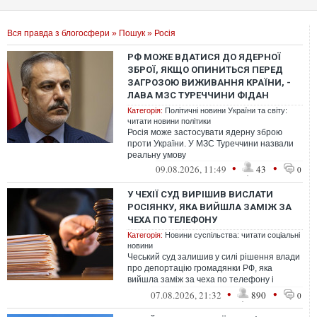
Вся правда з блогосфери
»
Пошук
» Росія
РФ МОЖЕ ВДАТИСЯ ДО ЯДЕРНОЇ
ЗБРОЇ, ЯКЩО ОПИНИТЬСЯ ПЕРЕД
ЗАГРОЗОЮ ВИЖИВАННЯ КРАЇНИ, -
ЛАВА МЗС ТУРЕЧЧИНИ ФІДАН
Категорія:
Політичні новини України та світу:
читати новини політики
Росія може застосувати ядерну зброю
проти України. У МЗС Туреччини назвали
реальну умову
•
•
09.08.2026, 11:49
43
0
У ЧЕХІЇ СУД ВИРІШИВ ВИСЛАТИ
РОСІЯНКУ, ЯКА ВИЙШЛА ЗАМІЖ ЗА
ЧЕХА ПО ТЕЛЕФОНУ
Категорія:
Новини суспільства: читати соціальні
новини
Чеський суд залишив у силі рішення влади
про депортацію громадянки РФ, яка
вийшла заміж за чеха по телефону і
приїхала до нього.
•
•
07.08.2026, 21:32
890
0