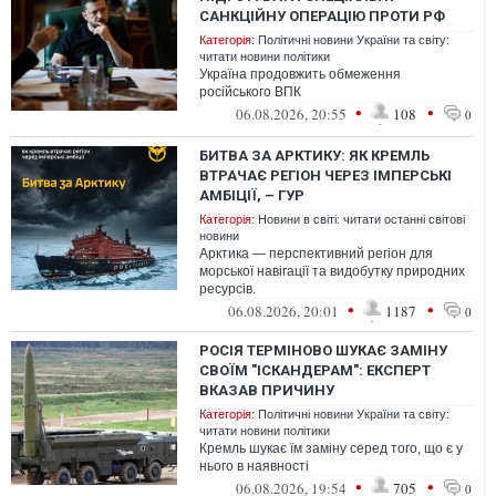
САНКЦІЙНУ ОПЕРАЦІЮ ПРОТИ РФ
Категорія:
Політичні новини України та світу:
читати новини політики
Україна продовжить обмеження
російського ВПК
•
•
06.08.2026, 20:55
108
0
БИТВА ЗА АРКТИКУ: ЯК КРЕМЛЬ
ВТРАЧАЄ РЕГІОН ЧЕРЕЗ ІМПЕРСЬКІ
АМБІЦІЇ, – ГУР
Категорія:
Новини в світі: читати останні світові
новини
Арктика — перспективний регіон для
морської навігації та видобутку природних
ресурсів.
•
•
06.08.2026, 20:01
1187
0
РОСІЯ ТЕРМІНОВО ШУКАЄ ЗАМІНУ
СВОЇМ "ІСКАНДЕРАМ": ЕКСПЕРТ
ВКАЗАВ ПРИЧИНУ
Категорія:
Політичні новини України та світу:
читати новини політики
Кремль шукає їм заміну серед того, що є у
нього в наявності
•
•
06.08.2026, 19:54
705
0