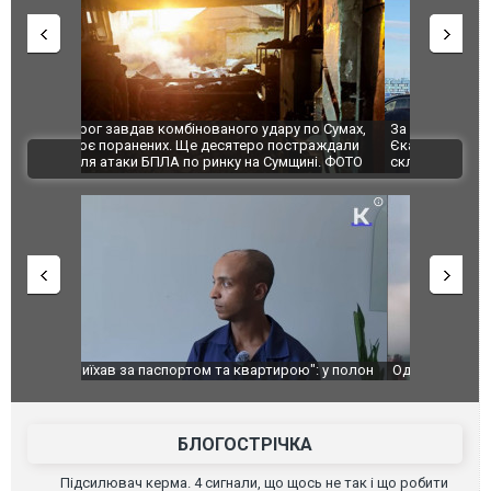
по Сумах,
За 2000 кілометрів від кордону з Україною: в
"Мої іграш
траждали
Єкатеринбурзі після атаки дронів загорівся
суперкарів
ВІДЕО
ині. ФОТО
склад Wildberries. ФОТО. ВІДЕО
": у полон
Одесу накрила потужна злива з градом та
Вже вивели 
в тезка
ураганним вітром
позашляхов
лаха
БЛОГОСТРІЧКА
Підсилювач керма. 4 сигнали, що щось не так і що робити