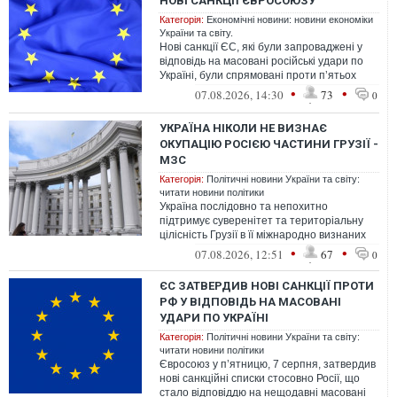
НОВІ САНКЦІЇ ЄВРОСОЮЗУ
Категорія:
Економічні новини: новини економіки
України та світу.
Нові санкції ЄС, які були запроваджені у
відповідь на масовані російські удари по
Україні, були спрямовані проти пʼятьох
громадян Росії, які підтримую...
•
•
07.08.2026, 14:30
73
0
УКРАЇНА НІКОЛИ НЕ ВИЗНАЄ
ОКУПАЦІЮ РОСІЄЮ ЧАСТИНИ ГРУЗІЇ -
МЗС
Категорія:
Політичні новини України та світу:
читати новини політики
Україна послідовно та непохитно
підтримує суверенітет та територіальну
цілісність Грузії в її міжнародно визнаних
кордонах.
•
•
07.08.2026, 12:51
67
0
ЄС ЗАТВЕРДИВ НОВІ САНКЦІЇ ПРОТИ
РФ У ВІДПОВІДЬ НА МАСОВАНІ
УДАРИ ПО УКРАЇНІ
Категорія:
Політичні новини України та світу:
читати новини політики
Євросоюз у п’ятницю, 7 серпня, затвердив
нові санкційні списки стосовно Росії, що
стало відповіддю на нещодавні масовані