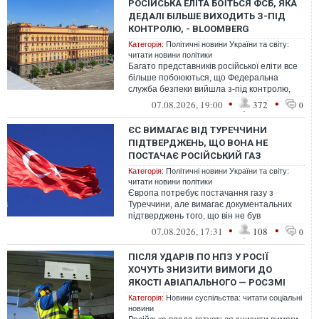
РОСІЙСЬКА ЕЛІТА БОЇТЬСЯ ФСБ, ЯКА
ДЕДАЛІ БІЛЬШЕ ВИХОДИТЬ З-ПІД
КОНТРОЛЮ, - BLOOMBERG
Категорія:
Політичні новини України та світу:
читати новини політики
Багато представників російської еліти все
більше побоюються, що Федеральна
служба безпеки вийшла з-під контролю,
адже диктатор РФ Володимир Путін дору...
•
•
07.08.2026, 19:00
372
0
ЄС ВИМАГАЄ ВІД ТУРЕЧЧИНИ
ПІДТВЕРДЖЕНЬ, ЩО ВОНА НЕ
ПОСТАЧАЄ РОСІЙСЬКИЙ ГАЗ
Категорія:
Політичні новини України та світу:
читати новини політики
Європа потребує постачання газу з
Туреччини, але вимагає документальних
підтверджень того, що він не був
отриманий з Росії.
•
•
07.08.2026, 17:31
108
0
ПІСЛЯ УДАРІВ ПО НПЗ У РОСІЇ
ХОЧУТЬ ЗНИЗИТИ ВИМОГИ ДО
ЯКОСТІ АВІАПАЛЬНОГО — РОСЗМІ
Категорія:
Новини суспільства: читати соціальні
новини