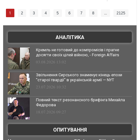
1
2
3
4
5
6
7
8
...
2125
АНАЛІТИКА
Кремль не готовий до компромісів і прагне
досягти своїх цілей війною, - Foreign Affairs
03.08.2026 13:02
Звільнення Сирського знаменує кінець епохи
"старої гвардії" в українській армії — NYT
23.07.2026 10:32
Повний текст резонансного брифінга Михайла
Федорова
18.07.2026 09:27
ОПИТУВАННЯ