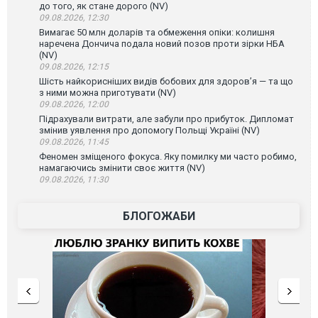
до того, як стане дорого (NV)
09.08.2026, 12:30
Вимагає 50 млн доларів та обмеження опіки: колишня
наречена Дончича подала новий позов проти зірки НБА
(NV)
09.08.2026, 12:15
Шість найкорисніших видів бобових для здоров’я — та що
з ними можна приготувати (NV)
09.08.2026, 12:00
Підрахували витрати, але забули про прибуток. Дипломат
змінив уявлення про допомогу Польщі Україні (NV)
09.08.2026, 11:45
Феномен зміщеного фокуса. Яку помилку ми часто робимо,
намагаючись змінити своє життя (NV)
09.08.2026, 11:30
БЛОГОЖАБИ