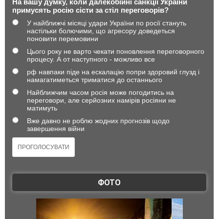
На вашу думку, коли далекобійні санкції України
примусять росію сісти за стіл переговорів?
У найближчі місяці удари України по росії стануть
настільки болючими, що агресору доведеться
поновити перемовини
Цього року не варто чекати поновлення переговорного
процесу. А от наступного - можливо все
рф навпаки піде на ескалацію попри здоровий глузд і
намагатиметься триматися до останнього
Найближчим часом росія може погодитись на
переговори, але серйозних намірів росіяни не
матимуть
Вже давно не роблю жодних прогнозів щодо
завершення війни
ФОТО