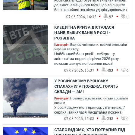
Російська влада готується знизити вимоги
до якості авіаційного гасу, щоб збільшити
його виробництво після ударів українських
безпілотників по нафтопер...
•
•
07.08.2026, 16:32
92
0
КРЕДИТНА КРИЗА ДІСТАЛАСЯ
НАЙБІЛЬШИХ БАНКІВ РОСІЇ -
РОЗВІДКА
Категорія:
Економічні новини: новини економіки
України та світу.
Найбільший банк росії – «сбер» – у
звітності за перше півріччя 2026 року
показав швидке погіршення якості
кредитного портфеля. Частка проблемних
•
•
07.08.2026, 15:37
483
0
креди...
У РОСІЙСЬКОМУ БРЯНСЬКУ
СПАЛАХНУЛА ПОЖЕЖА, ГОРЯТЬ
СКЛАДИ — ЗМІ
Категорія:
Новини суспільства: читати соціальні
новини
У російському місті Брянськ у п’ятницю, 7
серпня, зайнялася масштабна пожежа.
•
•
07.08.2026, 15:08
258
0
СТАЛО ВІДОМО, ХТО ПОТРАПИВ ПІД