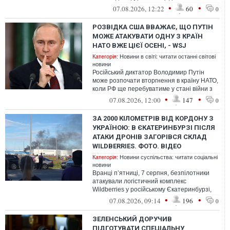
удари по Україні.
•
•
07.08.2026, 12:22
60
0
РОЗВІДКА США ВВАЖАЄ, ЩО ПУТІН
МОЖЕ АТАКУВАТИ ОДНУ З КРАЇН
НАТО ВЖЕ ЦІЄЇ ОСЕНІ, - WSJ
Категорія:
Новини в світі: читати останні світові
новини
Російський диктатор Володимир Путін
може розпочати вторгнення в країну НАТО,
коли РФ ще перебуватиме у стані війни з
Україною.
•
•
07.08.2026, 12:00
147
0
ЗА 2000 КІЛОМЕТРІВ ВІД КОРДОНУ З
УКРАЇНОЮ: В ЄКАТЕРИНБУРЗІ ПІСЛЯ
АТАКИ ДРОНІВ ЗАГОРІВСЯ СКЛАД
WILDBERRIES. ФОТО. ВІДЕО
Категорія:
Новини суспільства: читати соціальні
новини
Вранці п’ятниці, 7 серпня, безпілотники
атакували логістичний комплекс
Wildberries у російському Єкатеринбурзі,
внаслідок чого виникла пожежа
•
•
07.08.2026, 09:14
196
0
ЗЕЛЕНСЬКИЙ ДОРУЧИВ
ПІДГОТУВАТИ СПЕЦІАЛЬНУ