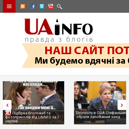
Експослу в США Стефанішині
Підбірка блогожаб та
обрали запобіжний захід
фотоприколів від UAINFO за 7
серпня