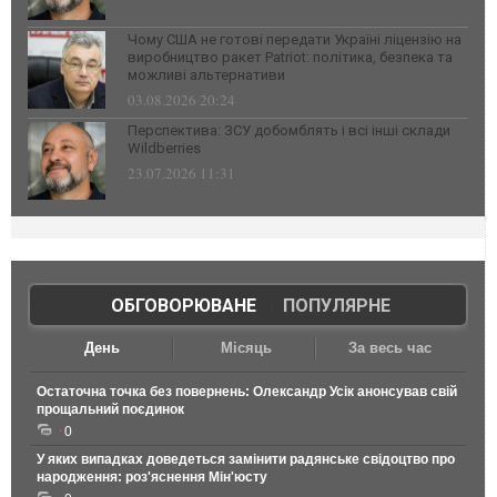
Чому США не готові передати Україні ліцензію на
виробництво ракет Patriot: політика, безпека та
можливі альтернативи
03.08.2026 20:24
Перспектива: ЗСУ добомблять і всі інші склади
Wildberries
23.07.2026 11:31
ОБГОВОРЮВАНЕ
|
ПОПУЛЯРНЕ
День
Місяць
За весь час
Остаточна точка без повернень: Олександр Усік анонсував свій
прощальний поєдинок
0
У яких випадках доведеться замінити радянське свідоцтво про
народження: роз'яснення Мін'юсту