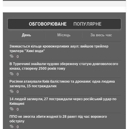
ОБГОВОРЮВАНЕ
|
ПОПУЛЯРНЕ
День
Місяць
За весь час
Змикається кільце кровожерливих акул: вийшов трейлер
трилера "Хижі води"
0
В Туреччині знайшли чудово збережену статую довговолосого
юнака, створену 2500 років тому
0
Росіяни атакували Київ балістикою та дронами: одна людина
загинула, 15 постраждалих
0
14 людей загинули, 27 постраждали через російський удар по
Київщині
0
ППО не змогла збити жодної із 28 ракет під час ворожого
обстрілу
0