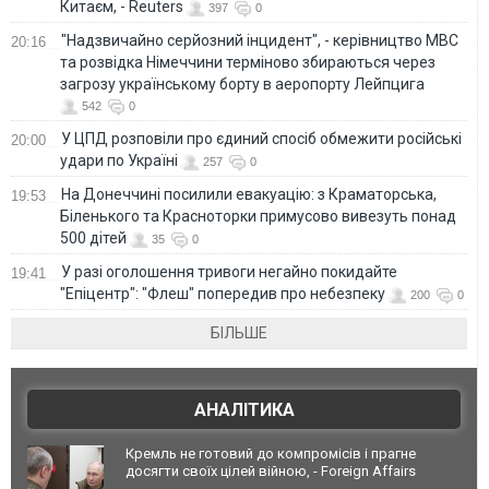
Китаєм, - Reuters
397
0
"Надзвичайно серйозний інцидент", - керівництво МВС
20:16
та розвідка Німеччини терміново збираються через
загрозу українському борту в аеропорту Лейпцига
542
0
У ЦПД розповіли про єдиний спосіб обмежити російські
20:00
удари по Україні
257
0
На Донеччині посилили евакуацію: з Краматорська,
19:53
Біленького та Красноторки примусово вивезуть понад
500 дітей
35
0
У разі оголошення тривоги негайно покидайте
19:41
"Епіцентр": "Флеш" попередив про небезпеку
200
0
БІЛЬШЕ
АНАЛІТИКА
Кремль не готовий до компромісів і прагне
досягти своїх цілей війною, - Foreign Affairs