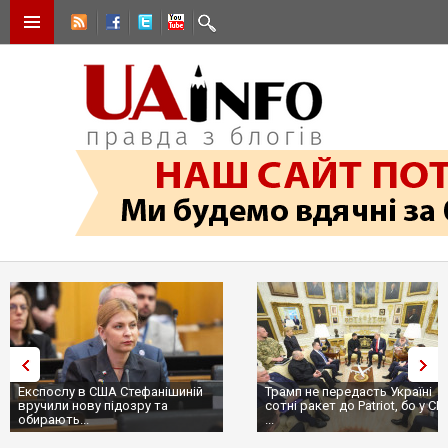
Трамп не передасть Україні
Вибух у ресторані в Москві:
сотні ракет до Patriot, бо у США
ціллю був головком ВКС Росії
...
пр...