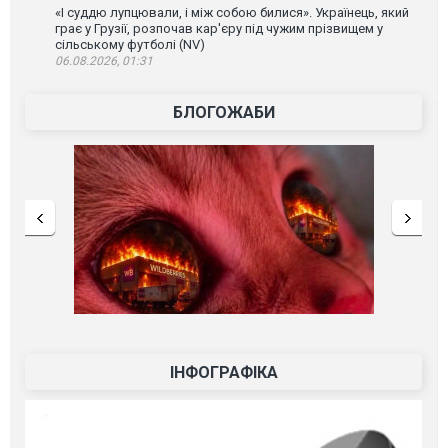
«І суддю лупцювали, і між собою билися». Українець, який
грає у Грузії, розпочав кар'єру під чужим прізвищем у
сільському футболі (NV)
06.08.2026, 01:31
БЛОГОЖАБИ
ІНФОГРАФІКА