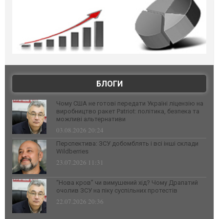
БЛОГИ
Чому США не готові передати Україні ліцензію на
виробництво ракет Patriot: політика, безпека та
можливі альтернативи
03.08.2026 20:24
Перспектива: ЗСУ добомблять і всі інші склади
Wildberries
23.07.2026 11:31
“Нова кров” чи вимушений хід? Чому Драпатий
очолив ЗСУ на піку суспільних протестів
22.07.2026 20:36