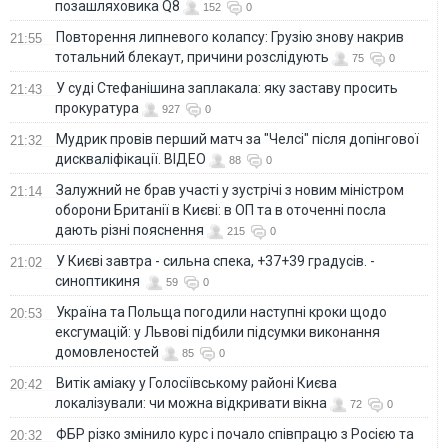
позашляховика Q8
152
0
Повторення липневого колапсу: Грузію знову накрив
21:55
тотальний блекаут, причини розслідують
75
0
У суді Стефанішина заплакала: яку заставу просить
21:43
прокуратура
927
0
Мудрик провів перший матч за "Челсі" після допінгової
21:32
дискваліфікації. ВІДЕО
88
0
Залужний не брав участі у зустрічі з новим міністром
21:14
оборони Британії в Києві: в ОП та в оточенні посла
дають різні пояснення
215
0
У Києві завтра - сильна спека, +37+39 градусів. -
21:02
синоптикиня
59
0
Україна та Польща погодили наступні кроки щодо
20:53
ексгумацій: у Львові підбили підсумки виконання
домовленостей
85
0
Витік аміаку у Голосіївському районі Києва
20:42
локалізували: чи можна відкривати вікна
72
0
ФБР різко змінило курс і почало співпрацю з Росією та
20:32