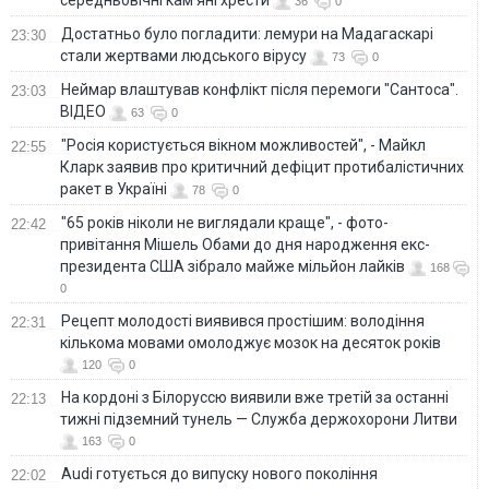
36
0
Достатньо було погладити: лемури на Мадагаскарі
23:30
стали жертвами людського вірусу
73
0
Неймар влаштував конфлікт після перемоги "Сантоса".
23:03
ВІДЕО
63
0
"Росія користується вікном можливостей", - Майкл
22:55
Кларк заявив про критичний дефіцит протибалістичних
ракет в Україні
78
0
"65 років ніколи не виглядали краще", - фото-
22:42
привітання Мішель Обами до дня народження екс-
президента США зібрало майже мільйон лайків
168
0
Рецепт молодості виявився простішим: володіння
22:31
кількома мовами омолоджує мозок на десяток років
120
0
На кордоні з Білоруссю виявили вже третій за останні
22:13
тижні підземний тунель — Служба держохорони Литви
163
0
Audi готується до випуску нового покоління
22:02