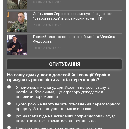
03.08.2026 13:02
Звільнення Сирського знаменує кінець епохи
"старої гвардії" в українській армії — NYT
23.07.2026 10:32
Повний текст резонансного брифінга Михайла
Федорова
18.07.2026 09:27
ОПИТУВАННЯ
На вашу думку, коли далекобійні санкції України
примусять росію сісти за стіл переговорів?
У найближчі місяці удари України по росії стануть
настільки болючими, що агресору доведеться
поновити перемовини
Цього року не варто чекати поновлення переговорного
процесу. А от наступного - можливо все
рф навпаки піде на ескалацію попри здоровий глузд і
намагатиметься триматися до останнього
Найближчим часом росія може погодитись на