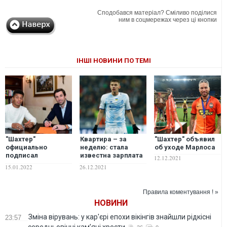
Сподобався матеріал? Сміливо поділися
ним в соцмережах через ці кнопки
ІНШІ НОВИНИ ПО ТЕМІ
"Шахтер"
Квартира – за
"Шахтер" объявил
официально
неделю: стала
об уходе Марлоса
подписал
известна зарплата
12.12.2021
бразильского
Миколенко в
15.01.2022
26.12.2021
таланта, которого
"Динамо" и в
увел у английских
"Эвертоне"
клубов. ВИДЕО
Правила коментування ! »
НОВИНИ
Зміна вірувань: у кар'єрі епохи вікінгів знайшли рідкісні
23:57
середньовічні кам’яні хрести