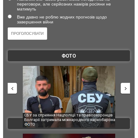
переговори, але серйозних намірів росіяни не
матимуть
Вже давно не роблю жодних прогнозів щодо
завершення війни
ФОТО
и козуленя
СБУ за сприяння Нацполіції та правоохоронців
Росіяни ат
ї пожежі у
Болгарії затримала міжнародного наркобарона.
одна людин
ВІДЕО
ФОТО