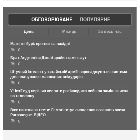
ОБГОВОРЮВАНЕ
|
ПОПУЛЯРНЕ
День
Місяць
За весь час
Магнітні бурі: прогноз на вихідні
0
Брат Анджеліни Джолі зробив камінг-аут
0
Штучний інтелект у китайській армії: впроваджується система
для планування масованих авіаударів
0
У Чехії суд вирішив вислати росіянку, яка вийшла заміж за чеха
по телефону
0
Вже вивели на тести: Ferrari готує оновлення позашляховика
Purosangue. ВІДЕО
0