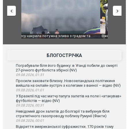
дом та
Вже вивели на тести: Ferrari готує оновлення
Вийшов тре
позашляховика Purosangue. ВІДЕО
фільму "Аф
БЛОГОСТРІЧКА
Пограбували біля його будинку: в Уганді побили до смерті
27-річного футболіста збірної (NV)
09.08.2026, 01:31
Просили заховати білизну. Новозеландська політикиня
вийшла на онлайн-зустріч з колегами з ванної — відео (NV)
09.08.2026, 01:01
У Бразилії під час матчу папуга залетів на поле і «атакував»
футболістів — відео (NV)
09.08.2026, 00:31
Невідомий дрон залетів до Болгарії та вибухнув біля
стратегічного газопроводу поблизу Румунії (Факти)
09.08.2026, 00:01
Відкриття американської суфражистки. 170 років тому