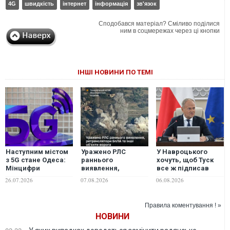
4G
швидкість
інтернет
інформація
зв'язок
Сподобався матеріал? Сміливо поділися
ним в соцмережах через ці кнопки
ІНШІ НОВИНИ ПО ТЕМІ
Наступним містом
Уражено РЛС
У Навроцького
з 5G стане Одеса:
раннього
хочуть, щоб Туск
Мінцифри
виявлення,
все ж підписав
розповіло про
ретранслятори
рішення позбавити
26.07.2026
07.08.2026
06.08.2026
локації покриття,
БпЛА та інші
Зеленського
швидкості та
об'єкти ворога,-
ордена
тарифи
Генштаб ЗСУ
Правила коментування ! »
НОВИНИ