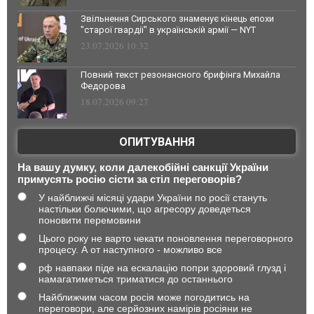
Звільнення Сирського знаменує кінець епохи
"старої гвардії" в українській армії — NYT
23.07.2026 10:32
Повний текст резонансного брифінга Михайла
Федорова
18.07.2026 09:27
ОПИТУВАННЯ
На вашу думку, коли далекобійні санкції України
примусять росію сісти за стіл переговорів?
У найближчі місяці удари України по росії стануть
настільки болючими, що агресору доведеться
поновити перемовини
Цього року не варто чекати поновлення переговорного
процесу. А от наступного - можливо все
рф навпаки піде на ескалацію попри здоровий глузд і
намагатиметься триматися до останнього
Найближчим часом росія може погодитись на
переговори, але серйозних намірів росіяни не