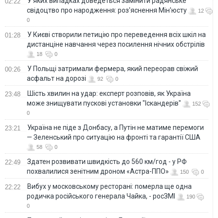
У яких випадках доведеться замінити радянське
02:22
свідоцтво про народження: роз'яснення Мін'юсту
12
0
У Києві створили петицію про переведення всіх шкіл на
01:28
дистанціне навчання через посилення нічних обстрілів
18
0
У Польщі затримали фермера, який переорав свіжий
00:26
асфальт на дорозі
92
0
Шість хвилин на удар: експерт розповів, як Україна
23:48
може знищувати пускові установки "Іскандерів"
152
0
Україна не піде з Донбасу, а Путін не матиме перемоги
23:21
— Зеленський про ситуацію на фронті та гарантії США
58
0
Здатен розвивати швидкість до 560 км/год - у РФ
22:49
похвалилися зенітним дроном «Астра-ППО»
150
0
Вибух у московському ресторані: померла ще одна
22:22
родичка російського генерала Чайка, - росЗМІ
190
0