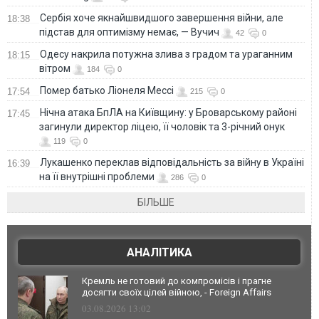
Сербія хоче якнайшвидшого завершення війни, але
18:38
підстав для оптимізму немає, — Вучич
42
0
Одесу накрила потужна злива з градом та ураганним
18:15
вітром
184
0
Помер батько Ліонеля Мессі
17:54
215
0
Нічна атака БпЛА на Київщину: у Броварському районі
17:45
загинули директор ліцею, її чоловік та 3-річний онук
119
0
Лукашенко переклав відповідальність за війну в Україні
16:39
на її внутрішні проблеми
286
0
БІЛЬШЕ
АНАЛІТИКА
Кремль не готовий до компромісів і прагне
досягти своїх цілей війною, - Foreign Affairs
03.08.2026 13:02