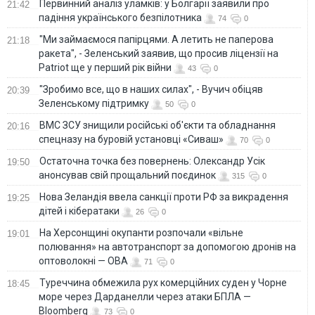
Первинний аналіз уламків: у Болгарії заявили про
21:42
падіння українського безпілотника
74
0
"Ми займаємося папірцями. А летить не паперова
21:18
ракета", - Зеленський заявив, що просив ліцензії на
Patriot ще у перший рік війни
43
0
"Зробимо все, що в наших силах", - Вучич обіцяв
20:39
Зеленському підтримку
50
0
ВМС ЗСУ знищили російські об'єкти та обладнання
20:16
спецназу на буровій установці «Сиваш»
70
0
Остаточна точка без повернень: Олександр Усік
19:50
анонсував свій прощальний поєдинок
315
0
Нова Зеландія ввела санкції проти РФ за викрадення
19:25
дітей і кібератаки
26
0
На Херсонщині окупанти розпочали «вільне
19:01
полювання» на автотранспорт за допомогою дронів на
оптоволокні — ОВА
71
0
Туреччина обмежила рух комерційних суден у Чорне
18:45
море через Дарданелли через атаки БПЛА —
Bloomberg
73
0