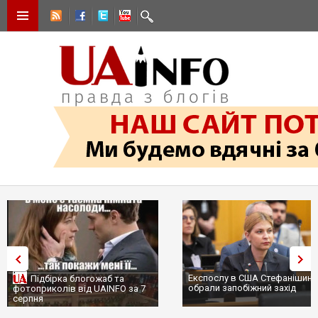
Експослу в США Стефанішині
Підбірка блогожаб та
обрали запобіжний захід
фотоприколів від UAINFO за 7
серпня