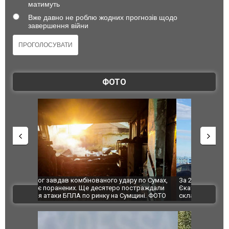
матимуть
Вже давно не роблю жодних прогнозів щодо
завершення війни
ФОТО
по Сумах,
За 2000 кілометрів від кордону з Україною: в
"Мої іграш
траждали
Єкатеринбурзі після атаки дронів загорівся
суперкарів
ВІДЕО
ині. ФОТО
склад Wildberries. ФОТО. ВІДЕО