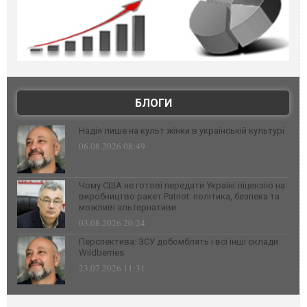
БЛОГИ
Надія лише на культ жінки в українській культурі
06.08.2026 08:49
Чому США не готові передати Україні ліцензію на
виробництво ракет Patriot: політика, безпека та
можливі альтернативи
03.08.2026 20:24
Перспектива: ЗСУ добомблять і всі інші склади
Wildberries
23.07.2026 11:31