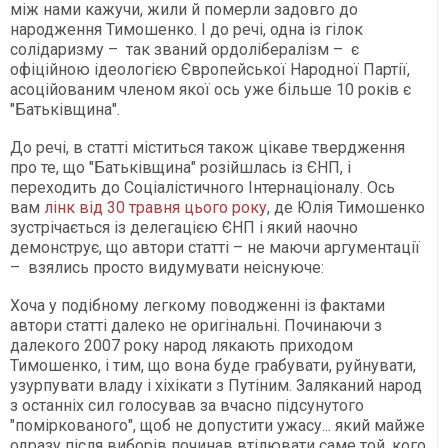
між нами кажучи, жили й померли задовго до
народження Тимошенко. І до речі, одна із гілок
солідаризму – так званий ордолібералізм – є
офіційною ідеологією Європейської Народної Партії,
асоційованим членом якої ось уже більше 10 років є
"Батьківщина".
До речі, в статті міститься також цікаве твердження
про те, що "Батьківщина" розійшлась із ЄНП, і
переходить до Соціалістичного Інтернаціоналу. Ось
вам
лінк від 30 травня цього року
, де Юлія Тимошенко
зустрічається із делегацією ЄНП і який наочно
демонструє, що автори статті – не маючи аргументації
– взялись просто видумувати неіснуюче:
Хоча у подібному легкому поводженні із фактами
автори статті далеко не оригінальні. Починаючи з
далекого 2007 року народ лякають приходом
Тимошенко, і тим, що вона буде грабувати, руйнувати,
узурпувати владу і хіхікати з Путіним. Заляканий народ
з останніх сил голосував за вчасно підсунутого
"поміркованого", щоб не допустити ужасу... який майже
одразу після виборів починав втілювати саме той, кого