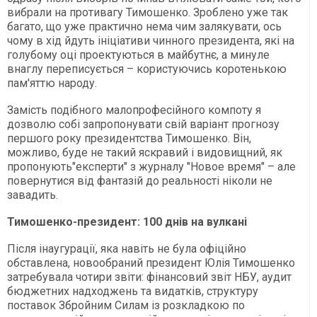
вибрали на противагу Тимошенко. Зроблено уже так
багато, що уже практично нема чим залякувати, ось
чому в хід йдуть ініціативи чинного президента, які на
голубому оці проектуються в майбутнє, а минуле
внаглу переписується – користуючись коротенькою
пам'яттю народу.
Замість подібного малопрофесійного компоту я
дозволю собі запропонувати свій варіант прогнозу
першого року президентства Тимошенко. Він,
можливо, буде не такий яскравий і видовищний, як
пропонують"експерти" з журналу "Новое время" – але
повернутися від фантазій до реальності ніколи не
завадить.
Тимошенко-президент: 100 днів на вулкані
Після інаугурації, яка навіть не була офіційно
обставлена, новообраний президент Юлія Тимошенко
затребувала чотири звіти: фінансовий звіт НБУ, аудит
бюджетних надходжень та видатків, структуру
поставок Збройним Силам із розкладкою по