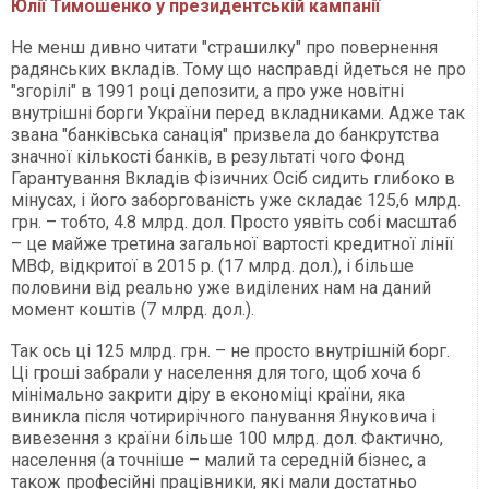
Юлії Тимошенко у президентській кампанії
Не менш дивно читати "страшилку" про повернення
радянських вкладів. Тому що насправді йдеться не про
"згорілі" в 1991 році депозити, а про уже новітні
внутрішні борги України перед вкладниками. Адже так
звана "банківська санація" призвела до банкрутства
значної кількості банків, в результаті чого Фонд
Гарантування Вкладів Фізичних Осіб сидить глибоко в
мінусах, і його заборгованість уже складає 125,6 млрд.
грн. – тобто, 4.8 млрд. дол. Просто уявіть собі масштаб
– це майже третина загальної вартості кредитної лінії
МВФ, відкритої в 2015 р. (17 млрд. дол.), і більше
половини від реально уже виділених нам на даний
момент коштів (7 млрд. дол.).
Так ось ці 125 млрд. грн. – не просто внутрішній борг.
Ці гроші забрали у населення для того, щоб хоча б
мінімально закрити діру в економіці країни, яка
виникла після чотирирічного панування Януковича і
вивезення з країни більше 100 млрд. дол. Фактично,
населення (а точніше – малий та середній бізнес, а
також професійні працівники, які мали достатньо