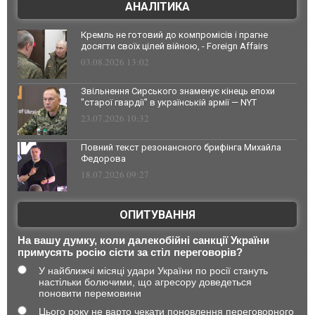
АНАЛІТИКА
Кремль не готовий до компромісів і прагне
досягти своїх цілей війною, - Foreign Affairs
03.08.2026 13:02
Звільнення Сирського знаменує кінець епохи
"старої гвардії" в українській армії — NYT
23.07.2026 10:32
Повний текст резонансного брифінга Михайла
Федорова
18.07.2026 09:27
ОПИТУВАННЯ
На вашу думку, коли далекобійні санкції України
примусять росію сісти за стіл переговорів?
У найближчі місяці удари України по росії стануть
настільки болючими, що агресору доведеться
поновити перемовини
Цього року не варто чекати поновлення переговорного