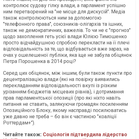
контролює судову гілку влади, а парламент успішно
ним перетворений на "не місце для дискусій". Медіа
також контролюються ним за допомогою
"телефонного права", союзників-олігархів та ішних,
також не демократичних, важелів. То чи не є "прогноз"
щодо захоплення геть усієї влади Юлією Тимошенко
просто відчайдушною спробою перекласти на її плечі
відповідальність за те, що відбувається вже зараз, на
очах у ошелешеної публіки, яка іще не забула обіцянок
Петра Порошенка в 2014 році?
Серед цих обіцянок, між іншим, були також пункти про
децентралізацію влади (які на повірку виявились
перекладанням відповідальності вкупі із різким
урізанням бюджетів місцевих рівнів), і дотримання
прав парламентської опозиції (про які ніхто навіть
питання не ставить, залякуючи громадян посиленням
Опозиційного Блоку, якому насправді посилюватись
уже давно не треба – бо він є частиною "коаліції
Роттердам+").
Читайте також:
Соціологія підтвердила лідерство