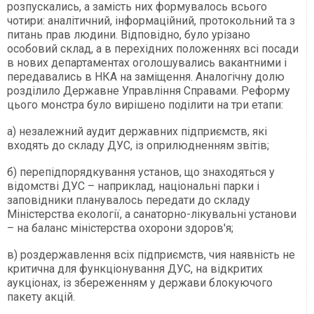
розпускались, а замість них формувалось всього
чотири: аналітичний, інформаційний, протокольний та з
питань прав людини. Відповідно, було урізано
особовий склад, а в перехідних положеннях всі посади
в нових департаментах оголошувались вакантними і
передавались в НКА на заміщення. Аналогічну долю
розділило Державне Управління Справами. Реформу
цього монстра було вирішено поділити на три етапи:
а) незалежний аудит державних підприємств, які
входять до складу ДУС, із оприлюдненням звітів;
б) перепідпорядкування установ, що знаходяться у
відомстві ДУС – наприклад, національні парки і
заповідники планувалось передати до складу
Міністерства екології, а санаторно-лікувальні установи
– на баланс міністерства охорони здоров'я;
в) роздержавлення всіх підприємств, чия наявність не
критична для функціонування ДУС, на відкритих
аукціонах, із збереженням у держави блокуючого
пакету акцій.