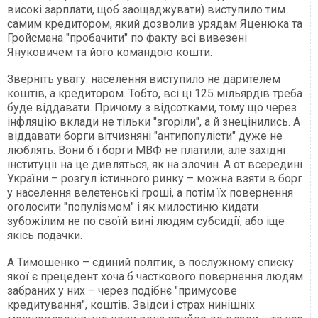
високі зарплати, щоб заощаджувати) виступило тим
самим кредитором, який дозволив урядам Яценюка та
Гройсмана "пробачити" по факту всі вивезені
Януковичем та його командою кошти.
Зверніть увагу: населення виступило не дарителем
коштів, а кредитором. Тобто, всі ці 125 мільярдів треба
буде віддавати. Причому з відсотками, тому що через
інфляцію вклади не тільки "згоріли", а й знецінились. А
віддавати борги вітчизняні "антипопулісти" дуже не
люблять. Вони б і борги МВФ не платили, але західні
інституції на це дивляться, як на злочин. А от всередині
України – розгул істинного ринку – можна взяти в борг
у населення велетенські гроші, а потім їх повернення
оголосити "популізмом" і як милостиню кидати
зубожілим не по своїй вині людям субсидії, або іще
якісь подачки.
А Тимошенко – єдиний політик, в послужному списку
якої є прецедент хоча б часткового повернення людям
забраних у них – через подібнє "примусове
кредитування", коштів. Звідси і страх нинішніх