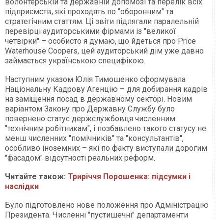
волонтерській та державній допомозі та перелік всіх
підприємств, які проходять по "оборонним" та
стратегічним статтям. Ці звіти підлягали паралельній
перевірці аудиторськими фірмами із "великої
четвірки" – особисто я думаю, що йдеться про Price
Waterhouse Coopers, цей аудиторський дім уже давно
займається українською специфікою.
Наступним указом Юлія Тимошенко сформувала
Національну Кадрову Агенцію – для добирання кадрів
на заміщення посад в державному секторі. Новим
варіантом Закону про Державну Службу було
повернено статус держслужбовця численним
"технічним робітникам", і позбавлено такого статусу не
менш численних "помічників" та "консультантів",
особливо іноземних – які по факту виступали дорогим
"фасадом" відсутності реальних реформ.
Читайте також:
Триріччя Порошенка: підсумки і
наслідки
Було підготовлено нове положення про Адміністрацію
Президента. Численні "пустишечні" департаменти