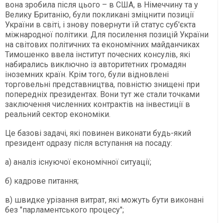
вона зробила після цього – в США, в Німеччину та у
Велику Британію, були покликані зміцнити позиції
України в світі, і знову повернути їй статус суб'єкта
міжнародної політики. Для посилення позицій України
на світових політичних та економічних майданчиках
Тимошенко ввела інститут почесних консулів, які
набирались виключно із авторитетних громадян
іноземних країн. Крім того, були відновлені
торговельні представництва, повністю знищені при
попередніх президентах. Вони тут же стали точками
заключення численних контрактів на інвестиції в
реальний сектор економіки.
Це базові задачі, які повинен виконати будь-який
президент одразу після вступання на посаду:
а) аналіз існуючої економічної ситуації;
б) кадрове питання;
в) швидке урізання витрат, які можуть бути виконані
без "парламентського процесу";