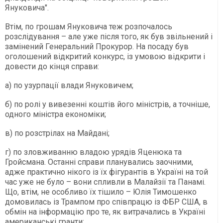
Януковича".
Втім, по грошам Януковича теж розпочалось
розслідування – але уже після того, як був звільнений і
замінений Генеральний Прокурор. На посаду був
оголошений відкритий конкурс, із умовою відкрити і
довести до кінця справи:
а) по узурпації влади Януковичем;
б) по ролі у вивезенні коштів його міністрів, а точніше,
одного міністра економіки;
в) по розстрілах на Майдані;
г) по зловживанню владою урядів Яценюка та
Гройсмана. Останні справи планувались заочними,
адже практично нікого із їх фігурантів в Україні на той
час уже не було – вони спливли в Малайзії та Панамі.
Що, втім, не особливо їх тішило – Юлія Тимошенко
домовилась із Трампом про співпрацю із ФБР США, в
обмін на інформацію про те, як витрачались в Україні
американські гранти;