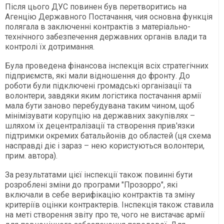
Після цього ДУС повинен був перетворитись на
Агенцію Державного Постачання, чия основна функція
полягала в заключенні контрактів з матеріально-
технічного забезпечення державних органів влади та
контролі їх дотримання.
Була проведена фінансова інспекція всіх стратегічних
підприємств, які мали відношення до фронту. До
роботи були підключені громадські організації та
волонтери, завдяки яким логістика постачання армії
мала бути заново перебудувана таким чином, щоб
мінімізувати корупцію на державних закупівлях –
шляхом їх децентралізації та створення прив'язки
підтримки окремих батальйонів до областей (ця схема
насправді діє і зараз – нею користуються волонтери,
прим. автора).
За результатами цієї інспекції також повинні бути
розроблені зміни до програми "Прозорро", які
включали в себе верифікацію контрактів та зміну
критеріїв оцінки контрактерів. Інспекція також ставила
на меті створення звіту про те, чого не вистачає армії