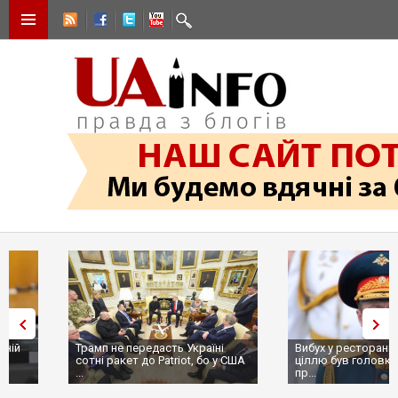
Трамп не передасть Україні
Вибух у ресторані в Москві:
сотні ракет до Patriot, бо у США
ціллю був головком ВКС Росії
...
пр...