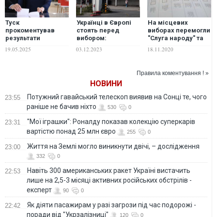
Туск
Українці в Європі
На місцевих
прокоментував
стоять перед
виборах перемогли
результати
вибором:
"Слуга народу" та
президентських
повернутись на
"Батьківщина", –
19.05.2025
03.12.2023
18.11.2020
виборів у Польщі:
батьківщину зараз,
ЦВК
"Ці два тижні
чи залишитись в ЄС
вирішать майбутнє
назавжди, – NYT
Правила коментування ! »
нашої
НОВИНИ
батьківщини"
Потужний гавайський телескоп виявив на Сонці те, чого
23:55
раніше не бачив ніхто
530
0
"Мої іграшки": Роналду показав колекцію суперкарів
23:31
вартістю понад 25 млн євро
255
0
Життя на Землі могло виникнути двічі, – дослідження
23:00
332
0
Навіть 300 американських ракет Україні вистачить
22:53
лише на 2,5-3 місяці активних російських обстрілів -
експерт
90
0
Як діяти пасажирам у разі загрози під час подорожі -
22:42
поради від "Укрзалізниці"
120
0