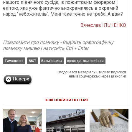
нашого північного сусіда, із пожиттєвим фюрером і
елітою, яка уже фактично виокремилась в окремий
народ "небожителів". Мені таке точно не треба. А вам?
Вячеслав ІЛЬЧЕНКО
Повідомити про помилку - Виділіть орфографічну
помилку мишею і натисніть Ctrl + Enter
Тимошенко
БЮТ
Батьківщина
президентські вибори
Сподобався матеріал? Сміливо поділися
ним в соцмережах через ці кнопки
ІНШІ НОВИНИ ПО ТЕМІ