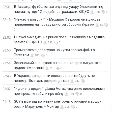
В Таїланді футболіст загинув від удару блискавки під
22:31
час матчу: ще 12 людей постраждали. ВІДЕО
138
0
"Немає чіткого „ні“", - Михайло Федоров не відкидає
22:13
повернення на посаду міністра оборони України
89
0
Huawei виходить на ринок позашляховиків з моделлю
22:02
Stelato G9. ФОТО
291
0
Трамп різко відреагував на чутки про конфлікт з
21:58
Гегсетом
105
0
Зеленський анонсував звільнення через ситуацію із
21:54
водою в Марганці
115
0
В Україні розподіляти електроенергію будуть по-
21:43
новому: Шмигаль розкрив деталі
247
0
"Я доначу щодня": Даша Астаф'єва різко висловилася
21:32
про зірок, які забули про війну
159
0
ЗСУ взяли під вогневий контроль ключовий маршрут
21:15
росіян Маріуполь — Чонгар
218
0