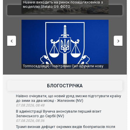
лекцію
Huawei виходить на ринок позашляховиків з
Росія атак
євро
моделлю Stelato G9. ФОТО
торговельн
ВІДЕО
ФОТО
ару
Топпосадовцю Повітряних Сил вручили нову
Сили оборо
ей
підозру
губернатор
атаку. ВІД
БЛОГОСТРІЧКА
Наївно очікувати, що новий уряд зможе підготувати країну
до зими за два місяці - Железняк (NV)
07.08.2026, 08:48
В адміністрації Вучича анонсували перший візит
Зеленського до Сербії (NV)
07.08.2026, 08:36
Трамп визнав дефіцит окремих видів боєприпасів після