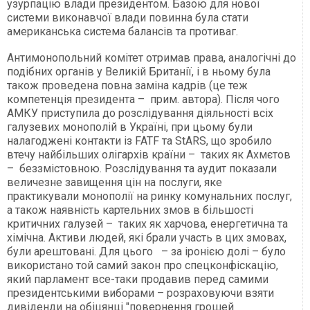
узурпацію влади президентом. Базою для нової
системи виконавчої влади повинна була стати
американська система балансів та противаг.
Антимонопольний комітет отримав права, аналогічні до
подібних органів у Великій Британії, і в ньому була
також проведена повна заміна кадрів (це теж
компетенція президента – прим. автора). Після чого
АМКУ приступила до розслідування діяльності всіх
галузевих монополій в Україні, при цьому були
налагоджені контакти із FATF та StARS, що зробило
втечу найбільших олігархів країни – таких як Ахмєтов
– беззмістовною. Розслідування та аудит показали
величезне завищення цін на послуги, яке
практикували монополії на ринку комунальних послуг,
а також наявність картельних змов в більшості
критичних галузей – таких як харчова, енергетична та
хімічна. Активи людей, які брали участь в цих змовах,
були арештовані. Для цього – за іронією долі – було
використано той самий закон про спецконфіскацію,
який парламент все-таки продавив перед самими
президентськими виборами – розраховуючи взяти
дивіденди на обіцянці "повернення грошей