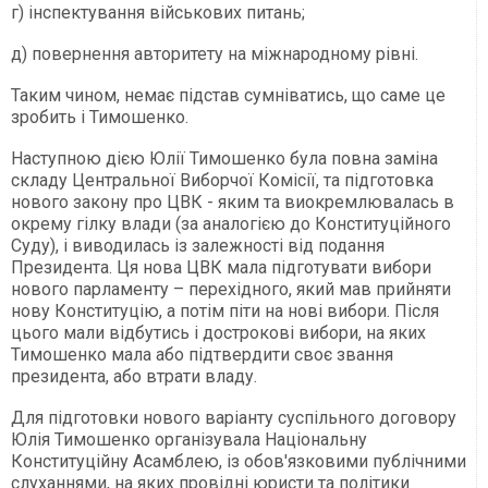
г) інспектування військових питань;
д) повернення авторитету на міжнародному рівні.
Таким чином, немає підстав сумніватись, що саме це
зробить і Тимошенко.
Наступною дією Юлії Тимошенко була повна заміна
складу Центральної Виборчої Комісії, та підготовка
нового закону про ЦВК - яким та виокремлювалась в
окрему гілку влади (за аналогією до Конституційного
Суду), і виводилась із залежності від подання
Президента. Ця нова ЦВК мала підготувати вибори
нового парламенту – перехідного, який мав прийняти
нову Конституцію, а потім піти на нові вибори. Після
цього мали відбутись і дострокові вибори, на яких
Тимошенко мала або підтвердити своє звання
президента, або втрати владу.
Для підготовки нового варіанту суспільного договору
Юлія Тимошенко організувала Національну
Конституційну Асамблею, із обов'язковими публічними
слуханнями, на яких провідні юристи та політики