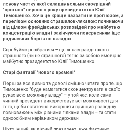
левову частку якої складав вельми своєрідний
"прогноз" першого року президентства Юлії
Тимошенко. Хоча це краще назвати не прогнозом, а
переліком основних страшилок-лякалок: починаючи
від цілком фрейдівських розповідей про майбутню
концентрацію влади і закінчуючи поверненням іще
радянських боргів по вкладах.
Спробуймо розібратися – що ж насправді такого
страшного (чи не страшного) тягне за собою ймовірне
майбутнє президентство Юлії Тимошенко.
Старі фантазії "нового врємєні"
Перш за все дивно та доволі смішно читати про те, що
Тимошенко "буде намагатися сконцентрувати в своїх
руках всю можливу владу" – у той час, коли саме
чинний президент використовує всі можливості для
того, щоби остаточно викорінити принцип розподілу
повноважень між різними гілками влади – та стати
одноосібним керівником держави.
Ніхто інший, як діючий президент, вже фактично