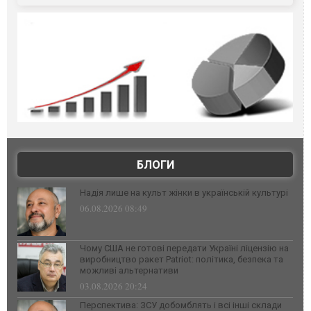
БЛОГИ
Надія лише на культ жінки в українській культурі
06.08.2026 08:49
Чому США не готові передати Україні ліцензію на
виробництво ракет Patriot: політика, безпека та
можливі альтернативи
03.08.2026 20:24
Перспектива: ЗСУ добомблять і всі інші склади