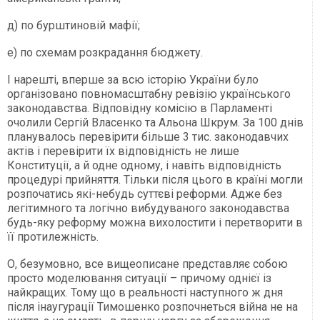
д) по бурштиновій мафії;
е) по схемам розкрадання бюджету.
І нарешті, вперше за всю історію України було
організовано повномасштабну ревізію українського
законодавства. Відповідну комісію в Парламенті
очолили Сергій Власенко та Альона Шкрум. За 100 днів
планувалось перевірити більше 3 тис. законодавчих
актів і перевірити їх відповідність не лише
Конституції, а й одне одному, і навіть відповідність
процедурі прийняття. Тільки після цього в країні могли
розпочатись які-небудь суттєві реформи. Адже без
легітимного та логічно вибудуваного законодавства
будь-яку реформу можна вихолостити і перетворити в
її протилежність.
О, безумовно, все вищеописане представляє собою
просто моделювання ситуації – причому однієї із
найкращих. Тому що в реальності наступного ж дня
після інаугурації Тимошенко розпочнеться війна не на