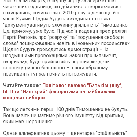
життя, а на смерть, в першу чергу за збереження
численних годівниць, які дбайливо створювались і
захищались, починаючи з 2010 року, а деякі ще й з
часів Кучми. Щодня будуть виходити статті, які
"документуватимуть злочинну діяльність" Тимошенко.
Це, причому, уже було. Під час її каденції прес-релізи
Партії Регіонів про "розруху" та "порушення свободи
слова" поширювались навіть в іноземних посольствах.
Щодня будуть проводитись демонстрації – із
неодмінними провокаціями. Закон про імпічмент,
наприклад, буде прийнятий в перший же день,
конституційною більшістю – і новообраному
президенту тут же почнуть погрожувати.
Читайте також:
Політолог вважає "Батьківщину",
БПП та "Наш край" фаворитами на найближчих
місцевих виборах
Так що легкими перші 100 днів Тимошенко не будуть.
Вона навіть не матиме річного імунітету від критики,
який мав Порошенко.
Однак альтернатива цьому – цвинтарна "стабільність"