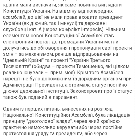
країни мали визначити, як саме повинна виглядати
Конституція України. На відміну від попередніх
асамблей, до цієї не мали права входити президент
України (як діючий, так і минулі) та державні
службовці кат. А (через конфлікт інтересів). Чільним
елементом нової Конституційної Асамблеї став
електронний портал, де громадяни України могли
долучатись до обговорення і пропонувати свої проекти
змін – за механізмом, раніше відпрацьованим на
"Ідеальній Країні" та проекті "України Третього
Тисячоліття" (обидва – проекти Тимошенко, які цілком
реально існували – прим. моя). Крім того Асамблея
нарешті не було допоміжним та дорадчим органом при
Адміністрації Президента, а отримала статус постійно
діючої державної інституції. Законопроект про її статус
також був поданий в парламент.
Одним із перших питань, винесених на розгляд
Національної Конституційної Асамблеї, була ліквідація
принципу "двоголової влади", через який країною
практично неможливо керувати або через постійне
протистояння уряду та президента, або через