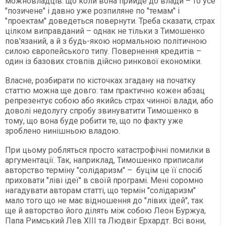
можновладців: що коли вона прийде до влади – то усе
"позичене" і давно уже розпиляне по "темам" і
"проектам" доведеться повернути. Треба сказати, страх
цілком виправданий – однак не тільки з Тимошенко
пов'язаний, а й з будь-якою нормальною політичною
силою європейського типу. Повернення кредитів –
один із базових стовпів дійсно ринкової економіки.
Власне, розбирати по кісточках згадану на початку
статтю можна ще довго: там практично кожен абзац
репрезентує собою або якийсь страх чинної влади, або
доволі недолугу спробу звинуватити Тимошенко в
тому, що вона буде робити те, що по факту уже
зроблено нинішньою владою.
При цьому робляться просто катастрофічні помилки в
аргументації. Так, наприклад, Тимошенко приписали
авторство терміну "солідаризм" – буцім це її спосіб
приховати "ліві ідеї" в своїй програмі. Мені соромно
нагадувати авторам статті, що термін "солідаризм"
мало того що не має відношення до "лівих ідей", так
ще й авторство його ділять між собою Леон Буржуа,
Папа Римський Лев XIII та Людвіг Ерхардт. Всі вони,