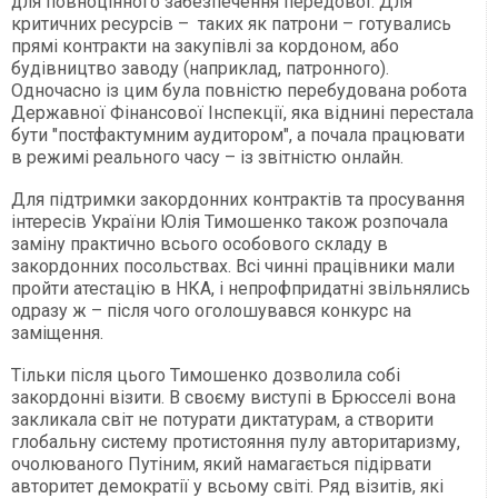
для повноцінного забезпечення передової. Для
критичних ресурсів – таких як патрони – готувались
прямі контракти на закупівлі за кордоном, або
будівництво заводу (наприклад, патронного).
Одночасно із цим була повністю перебудована робота
Державної Фінансової Інспекції, яка віднині перестала
бути "постфактумним аудитором", а почала працювати
в режимі реального часу – із звітністю онлайн.
Для підтримки закордонних контрактів та просування
інтересів України Юлія Тимошенко також розпочала
заміну практично всього особового складу в
закордонних посольствах. Всі чинні працівники мали
пройти атестацію в НКА, і непрофпридатні звільнялись
одразу ж – після чого оголошувався конкурс на
заміщення.
Тільки після цього Тимошенко дозволила собі
закордонні візити. В своєму виступі в Брюсселі вона
закликала світ не потурати диктатурам, а створити
глобальну систему протистояння пулу авторитаризму,
очолюваного Путіним, який намагається підірвати
авторитет демократії у всьому світі. Ряд візитів, які