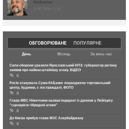
Wildberries
23.07.2026 11:31
ОБГОВОРЮВАНЕ
|
ПОПУЛЯРНЕ
День
Місяць
За весь час
Сили оборони уразили Ярославський НПЗ: губернатор регіону
заявив про наймасштабнішу атаку. ВІДЕО
0
Росія атакувала Суми КАБами: пошкоджено торговельний
центр, будинки, є постраждалі. ФОТО
0
Глава МВС Німеччини назвав інцидент із дроном у Лейпцигу
"сценарієм гібридної атаки"
0
До Києва прибув глава МЗС Азербайджану
0