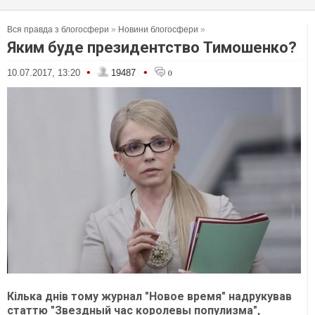
Вся правда з блогосфери
»
Новини блогосфери
»
Яким буде президентство Тимошенко?
•
•
10.07.2017, 13:20
19487
0
Кілька днів тому журнал "Новое время" надрукував
статтю "Звездный час королевы популизма",