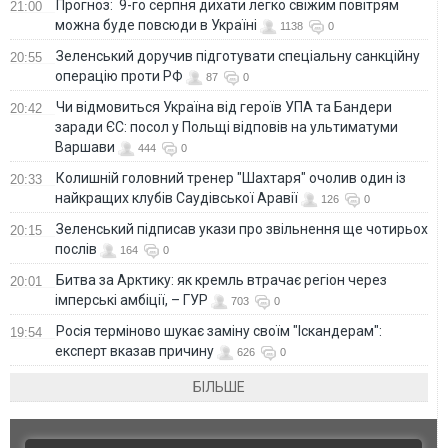
Прогноз: 9-го серпня дихати легко свіжим повітрям
21:00
можна буде повсюди в Україні
1138
0
Зеленський доручив підготувати спеціальну санкційну
20:55
операцію проти РФ
87
0
Чи відмовиться Україна від героїв УПА та Бандери
20:42
заради ЄС: посол у Польщі відповів на ультиматуми
Варшави
444
0
Колишній головний тренер "Шахтаря" очолив один із
20:33
найкращих клубів Саудівської Аравії
126
0
Зеленський підписав укази про звільнення ще чотирьох
20:15
послів
164
0
Битва за Арктику: як кремль втрачає регіон через
20:01
імперські амбіції, – ГУР
703
0
Росія терміново шукає заміну своїм "Іскандерам":
19:54
експерт вказав причину
626
0
БІЛЬШЕ