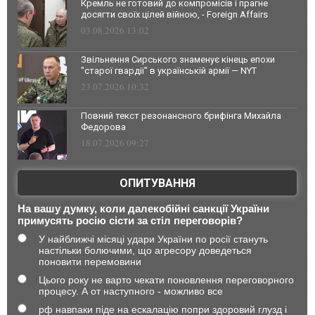
Кремль не готовий до компромісів і прагне
досягти своїх цілей війною, - Foreign Affairs
03.08.2026 13:02
Звільнення Сирського знаменує кінець епохи
"старої гвардії" в українській армії — NYT
23.07.2026 10:32
Повний текст резонансного брифінга Михайла
Федорова
18.07.2026 09:27
ОПИТУВАННЯ
На вашу думку, коли далекобійні санкції України
примусять росію сісти за стіл переговорів?
У найближчі місяці удари України по росії стануть
настільки болючими, що агресору доведеться
поновити перемовини
Цього року не варто чекати поновлення переговорного
процесу. А от наступного - можливо все
рф навпаки піде на ескалацію попри здоровий глузд і