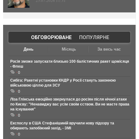
23.07.2026 11:31
ОБГОВОРЮВАНЕ
|
ПОПУЛЯРНЕ
День
Місяць
За весь час
Росія зможе запускати близько 100 балістичних ракет щомісяця
- Флеш
0
Сибіга: Ракетні установки КНДР у Росії стануть законною
військовою ціллю для ЗСУ
0
Ліза Глінська емоційно звернулася до росіян після нічної атаки
по Києву: "Ненавиджу вас усім своїм єством. Ви не маєте права
на існування"
0
Експослу в США Стефанішиній вручили нову підозру та
обирають запобіжний захід, - ЗМІ
0