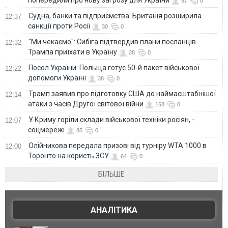
попередили про нову загрозу для України
57
0
Судна, банки та підприємства: Британія розширила
12:37
санкції проти Росії
30
0
"Ми чекаємо": Сибіга підтвердив плани посланців
12:32
Трампа приїхати в Україну
28
0
Посол України: Польща готує 50-й пакет військової
12:22
допомоги Україні
38
0
Трамп заявив про підготовку США до наймасштабнішої
12:14
атаки з часів Другої світової війни
168
0
У Криму горіли склади військової техніки росіян, -
12:07
соцмережі
85
0
Олійникова передала призові від турніру WTA 1000 в
12:00
Торонто на користь ЗСУ
64
0
БІЛЬШЕ
АНАЛІТИКА