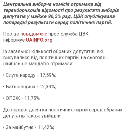
Центральна виборча комісія отримала від
тервиборчкомів відомості про результати виборів
депутатів у майже 96,2% рад. ЦВК опублікувала
попередні результати серед політичних партій.
Про це
повідомляє
прес-служба ЦВК,
інформує
UAINFO.org
.
Із загальної кількості обраних депутатів, які
висувалися від політичних партій, на сьогодні
найбільше мандатів отримали:
• Слуга народу - 17,59%;
• Батьківщина - 12,39%;
• ОПЗЖ - 11,75%.
До першої десятки політичних партій серед обраних
депутатів також увійшли:
• За майбутнє - 11,42%;