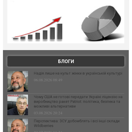
БЛОГИ
Надія лише на культ жінки в українській культурі
06.08.2026 08:49
Чому США не готові передати Україні ліцензію на
виробництво ракет Patriot: політика, безпека та
можливі альтернативи
03.08.2026 20:24
Перспектива: ЗСУ добомблять і всі інші склади
Wildberries