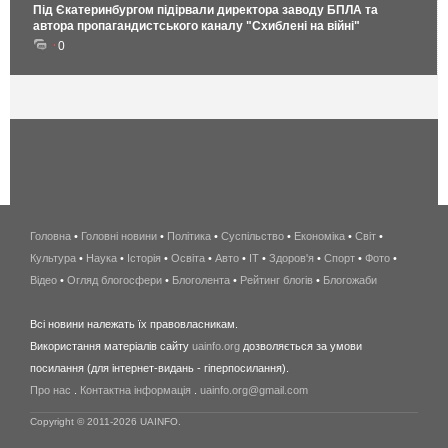
Під Єкатеринбургом підірвали директора заводу БПЛА та
автора пропагандистського каналу "Схиблені на війні"
0
Головна
•
Головні новини
•
Політика
•
Суспільство
•
Економіка
беспроводной
•
Світ
•
Культура
•
Наука
•
Історія
•
Освіта
•
Авто
•
IT
•
Здоров'я
интернет
•
Спорт
•
Фото
•
Відео
•
Огляд блогосфери
•
Блоголента
•
Рейтинг блогів
киев
•
Блогожаби
и
Всі новини належать їх правовласникам.
область
Використання матеріалів сайту
uainfo.org
дозволяється за умови
wimax
посилання (для інтернет-видань - гіперпосилання).
интернет
Про нас
.
Контактна інформація
.
uainfo.org@gmail.com
в
киеве
Copyright © 2011-2026 UAINFO.
и