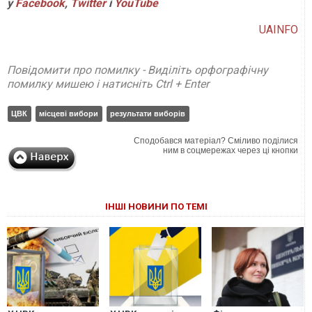
у
Facebook
,
Twitter
і
YouTube
UAINFO
Повідомити про помилку - Виділіть орфографічну
помилку мишею і натисніть Ctrl + Enter
ЦВК
місцеві вибори
результати виборів
Сподобався матеріал? Сміливо поділися
ним в соцмережах через ці кнопки
ІНШІ НОВИНИ ПО ТЕМІ