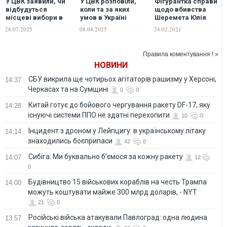
У ЦВК заявили, чи
У ЦВК розповіли,
Фігурантка справи
відбудуться
коли та за яких
щодо вбивства
місцеві вибори в
умов в Україні
Шеремета Юлія
жовтні 2025 року
можливі місцеві
Кузьменко йде в
28.07.2025
08.04.2025
24.02.2021
вибори
Раду – подала
документи до ЦВК.
ФОТО
Правила коментування ! »
НОВИНИ
СБУ викрила ще чотирьох агітаторів рашизму у Херсоні,
14:37
Черкасах та на Сумщині
0
0
Китай готує до бойового чергування ракету DF-17, яку
14:28
існуючі системи ППО не здатні перехопити
10
0
Інцидент з дроном у Лейпцигу: в українському літаку
14:14
знаходились боєприпаси
42
0
Сибіга: Ми буквально б’ємося за кожну ракету
14:07
12
0
Будівництво 15 військових кораблів на честь Трампа
14:00
можуть коштувати майже 300 млрд доларів, - NYT
21
0
Російські війська атакували Павлоград: одна людина
13:57