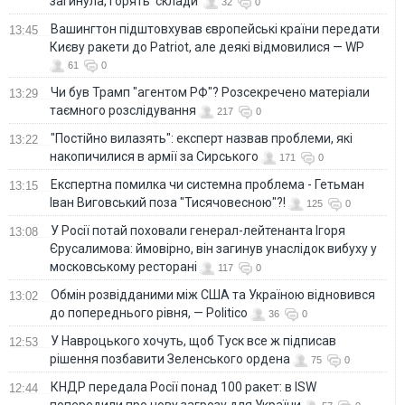
загинула, горять склади
32
0
Вашингтон підштовхував європейські країни передати
13:45
Києву ракети до Patriot, але деякі відмовилися — WP
61
0
Чи був Трамп "агентом РФ"? Розсекречено матеріали
13:29
таємного розслідування
217
0
"Постійно вилазять": експерт назвав проблеми, які
13:22
накопичилися в армії за Сирського
171
0
Eкспертна помилка чи системна проблема - Гетьман
13:15
Іван Виговський поза "Тисячовесною"?!
125
0
У Росії потай поховали генерал-лейтенанта Ігоря
13:08
Єрусалимова: ймовірно, він загинув унаслідок вибуху у
московському ресторані
117
0
Обмін розвідданими між США та Україною відновився
13:02
до попереднього рівня, — Politico
36
0
У Навроцького хочуть, щоб Туск все ж підписав
12:53
рішення позбавити Зеленського ордена
75
0
КНДР передала Росії понад 100 ракет: в ISW
12:44