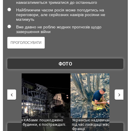
намагатиметься триматися до останнього
Найближчим часом росія може погодитись на
переговори, але серйозних намірів росіяни не
матимуть
Вже давно не роблю жодних прогнозів щодо
завершення війни
ФОТО
шкоджено
Українські надзвичайники врятували козуленя
СБУ за спр
траждалі.
під час ліквідації масштабної лісової пожежі у
Болгарії з
ВІДЕО
Франції
ФОТО