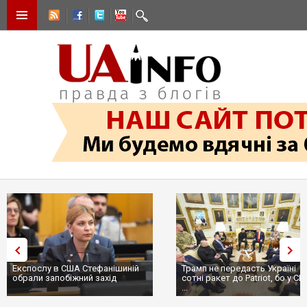
Експослу в США Стефанішиній
Трамп не передасть Україні
обрали запобіжний захід
сотні ракет до Patriot, бо у СШ
...