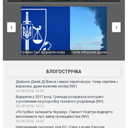
чили нову
Сили оборони уразили Ярославський НПЗ:
Неймар вла
губернатор регіону заявив про наймасштабнішу
"Сантоса".
атаку. ВІДЕО
БЛОГОСТРІЧКА
Дзвінок Джей Ді Венса і мирні переговори. Чому серпень і
вересень дуже важливі місяці (NV)
06.08.2026, 14:24
Відкрили у 2017 році. Гренада розірвала контракт
з росіянами на розробку газового родовища (NV)
06.08.2026, 14:12
«Потрібно залишити Україну». Гімнаст Ковтун відверто
висловився про зміну громадянства (NV)
06.08.2026, 14:00
Неприємний сюрприз для ЄС. Одна з країн Європи