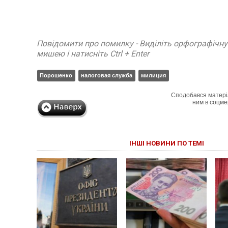
Повідомити про помилку - Виділіть орфографічн
мишею і натисніть Ctrl + Enter
Порошенко
налоговая служба
милиция
Сподобався матері
ним в соцме
ІНШІ НОВИНИ ПО ТЕМІ