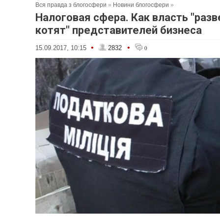
Вся правда з блогосфери
»
Новини блогосфери
»
Налоговая сфера. Как власть "разв
котят" представителей бизнеса
•
•
15.09.2017, 10:15
2832
0