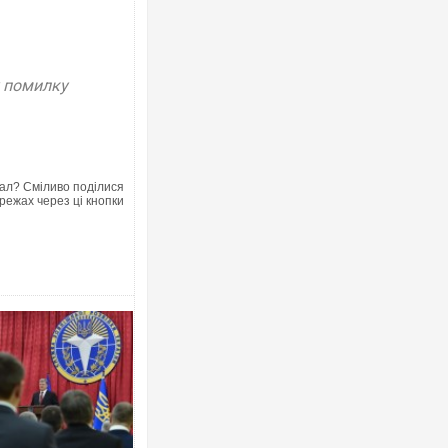
у помилку
ал? Сміливо поділися
режах через ці кнопки