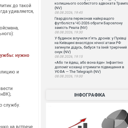
колишнього особистого адвоката Трамп
литик до такой
(NV)
егда удивляется,
08.08.2026, 19:45
Гвардіола переконав найкращого
футболіста ЧС-2026 обрати Барселону
ойсмана,
замість Реала (NV)
08.08.2026, 19:30
ьного):
У будинок влучили п’ять дронів: у Пухівці
на Київщині внаслідок нічної атаки РФ
загинули дідусь, бабуся та їхній трирічний
онук (NV)
лужбы: нужно
08.08.2026, 19:15
«Або ти йдеш, або вона йде»: Інфантіно
допоміг коханці отримати підвищення в
илицию и
УЄФА — The Telegraph (NV)
08.08.2026, 19:00
ввести
нВК);
ІНФОГРАФІКА
ю службу.
нко на встрече