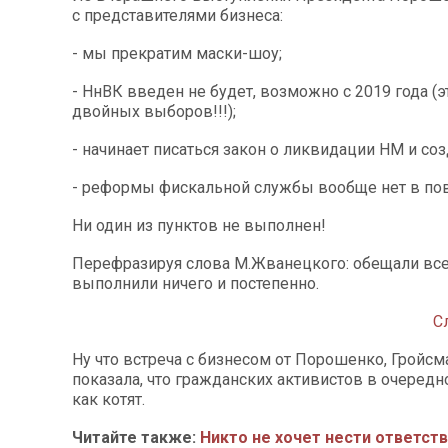
с представителями бизнеса:
- мы прекратим маски-шоу;
- НнВК введен не будет, возможно с 2019 года (э
двойных выборов!!!);
- начинает писаться закон о ликвидации НМ и со
- реформы фискальной службы вообще нет в пов
Ни один из пунктов не выполнен!
Перефразируя слова М.Жванецкого: обещали все 
выполнили ничего и постепенно.
С
Ну что встреча с бизнесом от Порошенко, Гройсм
показала, что гражданских активистов в очередн
как котят.
Читайте также:
Никто не хочет нести ответст