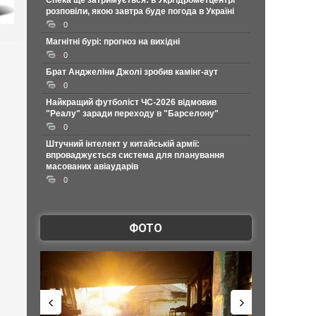
Спека ще затримується: в Укргідрометцентрі
розповіли, якою завтра буде погода в Україні
0
Магнітні бурі: прогноз на вихідні
0
Брат Анджеліни Джолі зробив камінг-аут
0
Найкращий футболіст ЧС-2026 відмовив
"Реалу" заради переходу в "Барселону"
0
Штучний інтелект у китайській армії:
впроваджується система для планування
масованих авіаударів
0
ФОТО