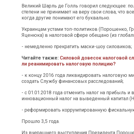
Великий Шарль де Голль говорил следующее: по
степени не принимает на веру свои слова, что вс
когда другие понимают его буквально.
Украинцам устами топ-политиков (Порошенко, Гр
Яценюка) в налоговой сфере обещано (из глобал
- немедленно прекратить маски-шоу силовиков;
Читайте также:
Силовой довесок налоговой с
ли реанимировать налоговую полицию?
- к концу 2016 года ликвидировать налоговую м
создать Службу финансовых расследований;
- с 01.01.2018 года отменить налог на прибыль и 
инновационный налог на выведенный капитал (Н
- реформировать коррумпированную фискальну
Прошло 3,5 года.
Из вчерашнего выступления Президента Пороше