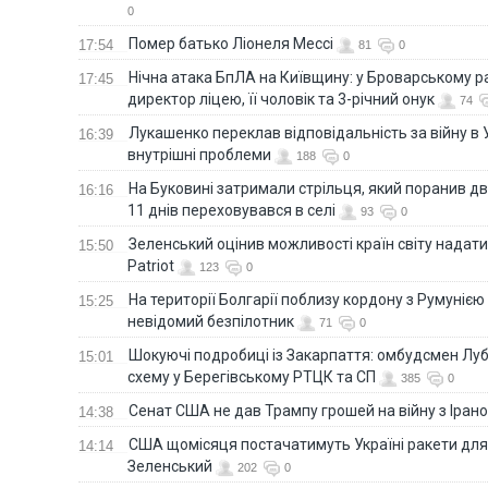
0
Помер батько Ліонеля Мессі
17:54
81
0
Нічна атака БпЛА на Київщину: у Броварському р
17:45
директор ліцею, її чоловік та 3-річний онук
74
Лукашенко переклав відповідальність за війну в Ук
16:39
внутрішні проблеми
188
0
На Буковині затримали стрільця, який поранив дв
16:16
11 днів переховувався в селі
93
0
Зеленський оцінив можливості країн світу надати
15:50
Patriot
123
0
На території Болгарії поблизу кордону з Румунією
15:25
невідомий безпілотник
71
0
Шокуючі подробиці із Закарпаття: омбудсмен Лу
15:01
схему у Берегівському РТЦК та СП
385
0
Сенат США не дав Трампу грошей на війну з Іран
14:38
США щомісяця постачатимуть Україні ракети для P
14:14
Зеленський
202
0