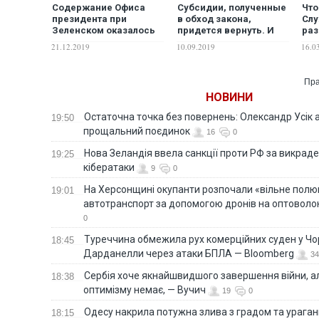
Содержание Офиса
Субсидии, полученные
Что
президента при
в обход закона,
Сл
Зеленском оказалось
придется вернуть. И
раз
дороже, чем при
это самый мягкий
Оли
21.12.2019
10.09.2019
16.0
Порошенко
сценарий последствий
Пра
НОВИНИ
Остаточна точка без повернень: Олександр Усік 
19:50
прощальний поєдинок
16
0
Нова Зеландія ввела санкції проти РФ за викраден
19:25
кібератаки
9
0
На Херсонщині окупанти розпочали «вільне полю
19:01
автотранспорт за допомогою дронів на оптоволо
0
Туреччина обмежила рух комерційних суден у Чо
18:45
Дарданелли через атаки БПЛА — Bloomberg
34
Сербія хоче якнайшвидшого завершення війни, ал
18:38
оптимізму немає, — Вучич
19
0
Одесу накрила потужна злива з градом та урага
18:15