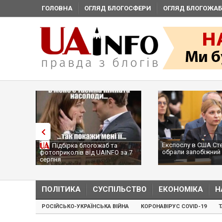
ГОЛОВНА
ОГЛЯД БЛОГОСФЕРИ
ОГЛЯД БЛОГОЖАБ
Експослу в США Ст
Підбірка блогожаб та
обрали запобіжний 
фотоприколів від UAINFO за 7
серпня
ПОЛІТИКА
СУСПІЛЬСТВО
ЕКОНОМІКА
Н
РОСІЙСЬКО-УКРАЇНСЬКА ВІЙНА
КОРОНАВІРУС COVID-19