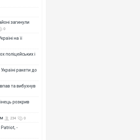
айоні загинули
0
раїні на її
ох поліцейських і
 Україні ракети до
 впав та вибухнув
бінець розкрив
ом
234
0
atriot, -