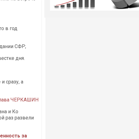
то в год
здании СФР;
естке дня.
и сразу, а
лава ЧЕРКАШИН
ана и Ко
ой раз развели
венность за