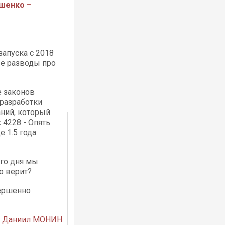
ошенко –
Ворог завдав комбінованого удару по
двоє поранених. Ще десятеро постра
після атаки БПЛА по ринку на Сумщині
запуска с 2018
ые разводы про
е законов
 разработки
ний, который
 4228 - Опять
е 1.5 года
его дня мы
Одесу накрила потужна злива з градо
о верит?
ураганним вітром
вершенно
Даниил МОНИН