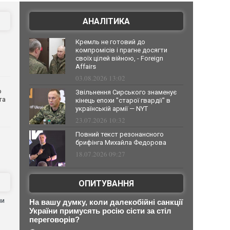
АНАЛІТИКА
Кремль не готовий до
компромісів і прагне досягти
своїх цілей війною, - Foreign
Affairs
03.08.2026 13:02
о
Звільнення Сирського знаменує
та
кінець епохи "старої гвардії" в
українській армії — NYT
23.07.2026 10:32
Повний текст резонансного
брифінга Михайла Федорова
18.07.2026 09:27
ОПИТУВАННЯ
ни
На вашу думку, коли далекобійні санкції
України примусять росію сісти за стіл
переговорів?