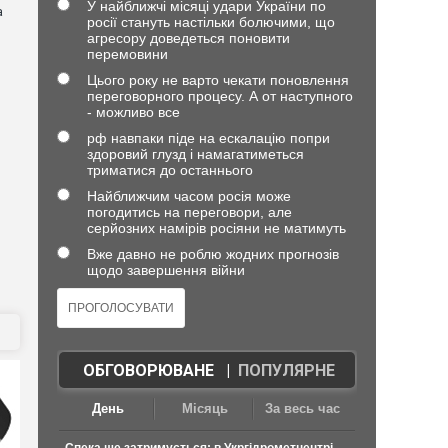
У найближчі місяці удари України по
а
росії стануть настільки болючими, що
агресору доведеться поновити
перемовини
Цього року не варто чекати поновлення
переговорного процесу. А от наступного
- можливо все
рф навпаки піде на ескалацію попри
здоровий глузд і намагатиметься
триматися до останнього
Найближчим часом росія може
погодитись на переговори, але
серйозних намірів росіяни не матимуть
Вже давно не роблю жодних прогнозів
щодо завершення війни
ОБГОВОРЮВАНЕ
|
ПОПУЛЯРНЕ
День
Місяць
За весь час