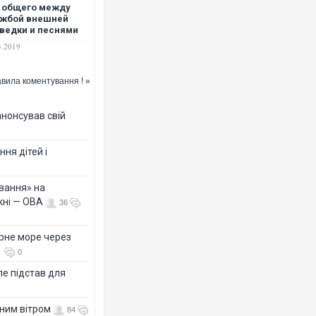
 общего между
ужбой внешней
ведки и песнями
 Поляковой?
3.2019
вила коментування ! »
анонсував свій
ня дітей і
вання» на
кні — ОВА
36
рне море через
0
е підстав для
нним вітром
84