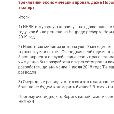
трехлетний экономический провал, даже Пор
эксперт
Итоги:
1) ННВК в мусорную корзину ... нет даже шансов 
году, как было решено на Нацраде реформ. Нов
2019 год.
2) Налоговая милиция которая уже 9 месяцев вн
торжествует и пахнет. Очередная необходимость
Законопроекта о службе финансовых расследова
уже давно был разработан и зарегестрирован как
разработать до внимание 1 июля 2018 года.Т.е ещ
разводов.
3) Очередные разводы от власти что с завтрашн
больше не будем кошмарить бизнес? Этому ктот
Поэтому очевидно, что Верить нашей власти со
НЕЛЬЗЯ.