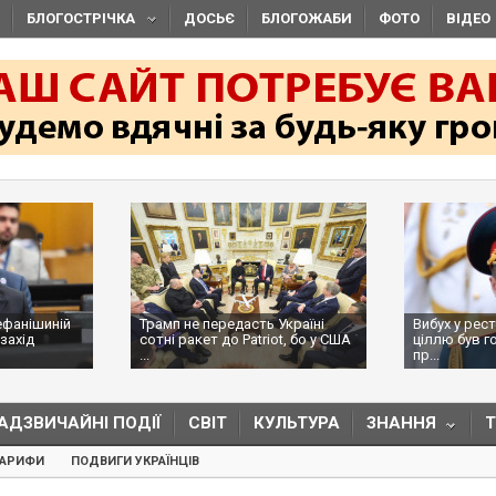
БЛОГОСТРІЧКА
ДОСЬЄ
БЛОГОЖАБИ
ФОТО
ВІДЕО
ефанішиній
Трамп не передасть Україні
Вибух у рес
захід
сотні ракет до Patriot, бо у США
ціллю був г
...
пр...
АДЗВИЧАЙНІ ПОДІЇ
СВІТ
КУЛЬТУРА
ЗНАННЯ
ТАРИФИ
ПОДВИГИ УКРАЇНЦІВ