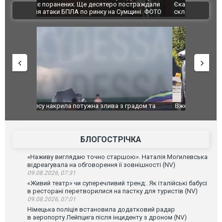
траждали
Єкатеринбурзі після атаки дронів загорівся
суперкарів
ВІДЕО
ині. ФОТО
склад Wildberries. ФОТО. ВІДЕО
дом та
Вже вивели на тести: Ferrari готує оновлення
Вийшов тре
позашляховика Purosangue. ВІДЕО
фільму "Аф
БЛОГОСТРІЧКА
«Наживу виглядаю точно старшою». Наталія Могилевська
відреагувала на обговорення її зовнішності (NV)
09.08.2026, 07:31
«Живий театр» чи суперечливий тренд:. Як італійські бабусі
в ресторані перетворилися на пастку для туристів (NV)
09.08.2026, 07:01
Німецька поліція встановила додатковий радар
в аеропорту Лейпцига після інциденту з дроном (NV)