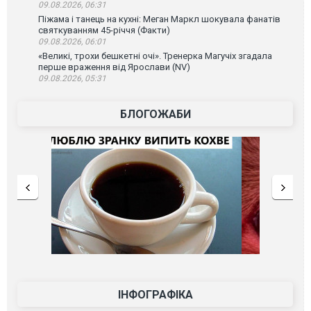
09.08.2026, 06:31
Піжама і танець на кухні: Меган Маркл шокувала фанатів
святкуванням 45-річчя (Факти)
09.08.2026, 06:01
«Великі, трохи бешкетні очі». Тренерка Магучіх згадала
перше враження від Ярослави (NV)
09.08.2026, 05:31
БЛОГОЖАБИ
ІНФОГРАФІКА