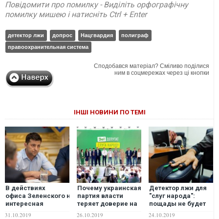
Повідомити про помилку - Виділіть орфографічну
помилку мишею і натисніть Ctrl + Enter
детектор лжи
допрос
Нацгвардия
полиграф
правоохранительная система
Сподобався матеріал? Сміливо поділися
ним в соцмережах через ці кнопки
ІНШІ НОВИНИ ПО ТЕМІ
В действиях
Почему украинская
Детектор лжи для
офиса Зеленского наметилась
партия власти
"слуг народа":
интересная
теряет доверие на
пощады не будет
тенденция,
Западе
никому?
31.10.2019
26.10.2019
24.10.2019