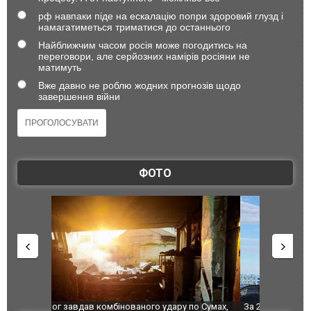
рф навпаки піде на ескалацію попри здоровий глузд і
намагатиметься триматися до останнього
Найближчим часом росія може погодитись на
переговори, але серйозних намірів росіяни не
матимуть
Вже давно не роблю жодних прогнозів щодо
завершення війни
ФОТО
по Сумах,
За 2000 кілометрів від кордону з Україною: в
"Мої іграш