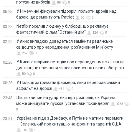
потужних вибухів
86
0
У Німеччині фіксували підозрілі польоти дронів над
05:25
базою, де ремонтують Patriot
50
0
Netflix поселив людину у білборді, що рекламує
03:28
фантастичний фільм "Останній дім"
124
0
У яких випадках доведеться замінити радянське
02:22
свідоцтво про народження: роз'яснення Мін'юсту
252
0
У Києві створили петицію про переведення всіх шкіл на
01:28
дистанціне навчання через посилення нічних обстрілів
50
0
У Польщі затримали фермера, який переорав свіжий
00:26
асфальт на дорозі
464
0
Шість хвилин на удар: експерт розповів, як Україна
23:48
може знищувати пускові установки "Іскандерів"
1183
0
Україна не піде з Донбасу, а Путін не матиме перемоги
23:21
— Зеленський про ситуацію на фронті та гарантії США
110
0