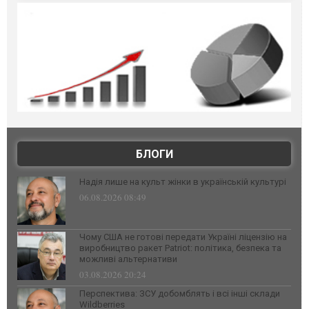
БЛОГИ
Надія лише на культ жінки в українській культурі
06.08.2026 08:49
Чому США не готові передати Україні ліцензію на
виробництво ракет Patriot: політика, безпека та
можливі альтернативи
03.08.2026 20:24
Перспектива: ЗСУ добомблять і всі інші склади
Wildberries