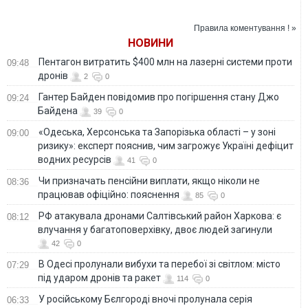
сближающая его с
офисом
условного Путина –
Правила коментування ! »
историк
НОВИНИ
Пентагон витратить $400 млн на лазерні системи проти
09:48
дронів
2
0
Гантер Байден повідомив про погіршення стану Джо
09:24
Байдена
39
0
«Одеська, Херсонська та Запорізька області – у зоні
09:00
ризику»: експерт пояснив, чим загрожує Україні дефіцит
водних ресурсів
41
0
Чи призначать пенсійни виплати, якщо ніколи не
08:36
працював офіційно: пояснення
85
0
РФ атакувала дронами Салтівський район Харкова: є
08:12
влучання у багатоповерхівку, двоє людей загинули
42
0
В Одесі пролунали вибухи та перебої зі світлом: місто
07:29
під ударом дронів та ракет
114
0
У російському Бєлгороді вночі пролунала серія
06:33