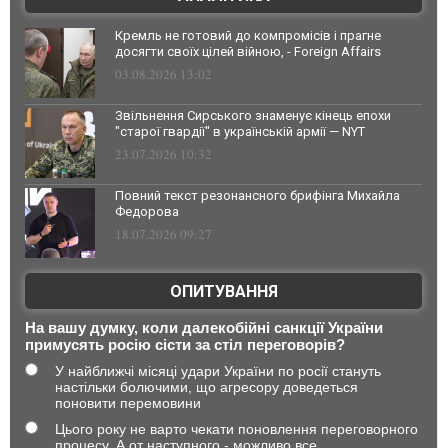
Кремль не готовий до компромісів і прагне
досягти своїх цілей війною, - Foreign Affairs
03.08.2026 13:02
Звільнення Сирського знаменує кінець епохи
"старої гвардії" в українській армії — NYT
23.07.2026 10:32
Повний текст резонансного брифінга Михайла
Федорова
18.07.2026 09:27
ОПИТУВАННЯ
На вашу думку, коли далекобійні санкції України
примусять росію сісти за стіл переговорів?
У найближчі місяці удари України по росії стануть
настільки болючими, що агресору доведеться
поновити перемовини
Цього року не варто чекати поновлення переговорного
процесу. А от наступного - можливо все