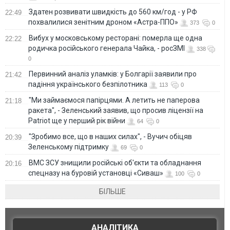
Здатен розвивати швидкість до 560 км/год - у РФ
22:49
похвалилися зенітним дроном «Астра-ППО»
373
0
Вибух у московському ресторані: померла ще одна
22:22
родичка російського генерала Чайка, - росЗМІ
338
0
Первинний аналіз уламків: у Болгарії заявили про
21:42
падіння українського безпілотника
113
0
"Ми займаємося папірцями. А летить не паперова
21:18
ракета", - Зеленський заявив, що просив ліцензії на
Patriot ще у перший рік війни
64
0
"Зробимо все, що в наших силах", - Вучич обіцяв
20:39
Зеленському підтримку
69
0
ВМС ЗСУ знищили російські об'єкти та обладнання
20:16
спецназу на буровій установці «Сиваш»
100
0
БІЛЬШЕ
АНАЛІТИКА