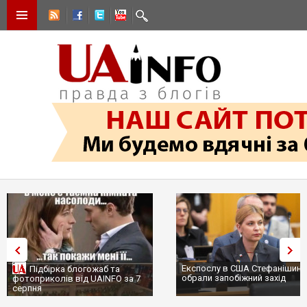
Експослу в США Стефанішині
Підбірка блогожаб та
обрали запобіжний захід
фотоприколів від UAINFO за 7
серпня