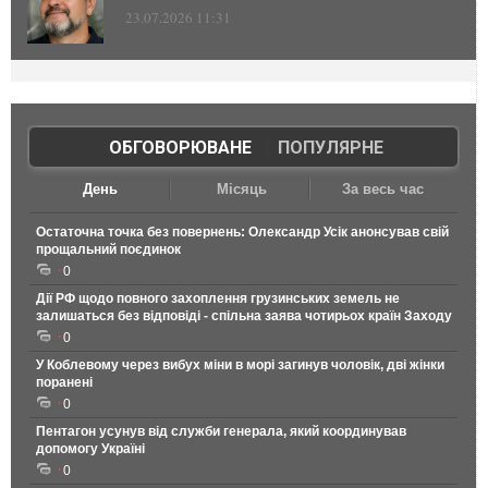
23.07.2026 11:31
ОБГОВОРЮВАНЕ
|
ПОПУЛЯРНЕ
День
Місяць
За весь час
Остаточна точка без повернень: Олександр Усік анонсував свій
прощальний поєдинок
0
Дії РФ щодо повного захоплення грузинських земель не
залишаться без відповіді - спільна заява чотирьох країн Заходу
0
У Коблевому через вибух міни в морі загинув чоловік, дві жінки
поранені
0
Пентагон усунув від служби генерала, який координував
допомогу Україні
0