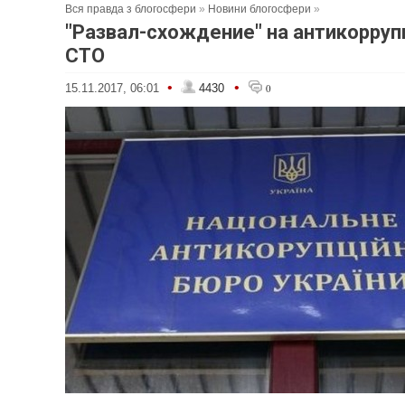
Вся правда з блогосфери
»
Новини блогосфери
»
"Развал-схождение" на антикорру
СТО
•
•
15.11.2017, 06:01
4430
0