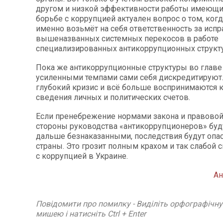
другом и низкой эффективности работы имеющих
борьбе с коррупцией актуален вопрос о том, когд
именно возьмёт на себя ответственность за исп
вышеназванных системных перекосов в работе
специализированных антикоррупционных структ
Пока же антикоррупционные структуры во главе
усиленными темпами сами себя дискредитируют
глубокий кризис и всё больше воспринимаются 
сведения личных и политических счетов.
Если пренебрежение нормами закона и правовой
стороны руководства «антикоррупционеров» буду
дальше безнаказанными, последствия будут опа
страны. Это грозит полным крахом и так слабой
с коррупцией в Украине.
А
Повідомити про помилку - Виділіть орфографічн
мишею і натисніть Ctrl + Enter