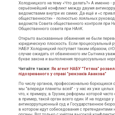
Холодницкого на тему «Что делать?» А именно - 
серьёзнейший конфликт между двумя антикор
ведомствами внутри их самих. Да ещё и «с прив
общественности» - полностью лояльных руковод
ведомств Совета общественного контроля при Н
Общественного совета при НАпК.
Открыто высказанные обвинения не были пере
юридическую плоскость. Если процессуальный р
НАБУ Холодницкий поступает таким образом, стО
случае ожидать от обвиненного им Сытника уваж
букве закона и выполнения процессуальных нор
Читайте также:
Як агент НАБУ "Тетяна" розвел
підозрюваного у справі "рюкзаків Авакова"
По числу органов, профессионально борющихся с
мы "впереди планеты всей" - у нас их уже целых 
что, к примеру, в Грузии, реформы которой часто
в пример, такой орган всего один. И на подходе у
антикоррупционный суд и Государственное бюро
в котором идут собеседования с претендентами
органы. Вот только с учётом высокой конфликтно