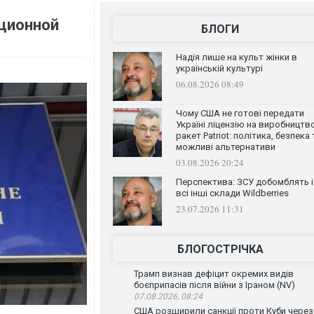
пционной
БЛОГИ
Надія лише на культ жінки в
українській культурі
06.08.2026 08:49
Чому США не готові передати
Україні ліцензію на виробництв
ракет Patriot: політика, безпека 
можливі альтернативи
03.08.2026 20:24
Перспектива: ЗСУ добомблять і
всі інші склади Wildberries
23.07.2026 11:31
БЛОГОСТРІЧКА
Трамп визнав дефіцит окремих видів
боєприпасів після війни з Іраном (NV)
07.08.2026, 08:24
США розширили санкції проти Куби через