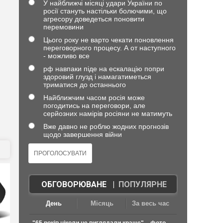
У найближчі місяці удари України по
росії стануть настільки болючими, що
агресору доведеться поновити
перемовини
Цього року не варто чекати поновлення
переговорного процесу. А от наступного
- можливо все
рф навпаки піде на ескалацію попри
здоровий глузд і намагатиметься
триматися до останнього
Найближчим часом росія може
погодитись на переговори, але
серйозних намірів росіяни не матимуть
Вже давно не роблю жодних прогнозів
щодо завершення війни
ОБГОВОРЮВАНЕ
|
ПОПУЛЯРНЕ
День
Місяць
За весь час