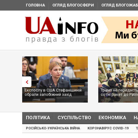
ГОЛОВНА
ОГЛЯД БЛОГОСФЕРИ
ОГЛЯД БЛОГОЖАБ
Експослу в США Стефанішиній
Трамп не передасть
обрали запобіжний захід
сотні ракет до Patri
...
ПОЛІТИКА
СУСПІЛЬСТВО
ЕКОНОМІКА
Н
РОСІЙСЬКО-УКРАЇНСЬКА ВІЙНА
КОРОНАВІРУС COVID-19