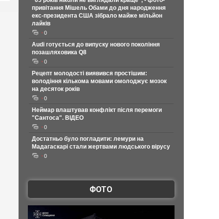
"65 років ніколи не виглядали краще", - фото-
привітання Мішель Обами до дня народження
екс-президента США зібрало майже мільйон
лайків
0
Audi готується до випуску нового покоління
позашляховика Q8
0
Рецепт молодості виявився простішим:
володіння кількома мовами омолоджує мозок
на десяток років
0
Неймар влаштував конфлікт після перемоги
"Сантоса". ВІДЕО
0
Достатньо було погладити: лемури на
Мадагаскарі стали жертвами людського вірусу
0
ФОТО