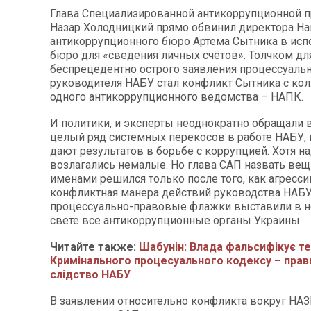
Глава Специализированной антикоррупционной 
Назар Холодницкий прямо обвинил директора Н
антикоррупционного бюро Артема Сытника в исп
бюро для «сведения личных счётов». Толчком дл
беспрецедентно острого заявления процессуаль
руководителя НАБУ стал конфликт Сытника с ко
одного антикоррупционного ведомства – НАПК.
И политики, и эксперты неоднократно обращали 
целый ряд системных перекосов в работе НАБУ,
дают результатов в борьбе с коррупцией. Хотя 
возлагались немалые. Но глава САП назвать ве
именами решился только после того, как агресси
конфликтная манера действий руководства НАБУ
процессуально-правовые флажки выставили в 
свете все антикоррупционные органы Украины.
Читайте также:
Шабунін: Влада фальсифікує т
Кримінального процесуального кодексу – прав
слідство НАБУ
В заявлении относительно конфликта вокруг НА