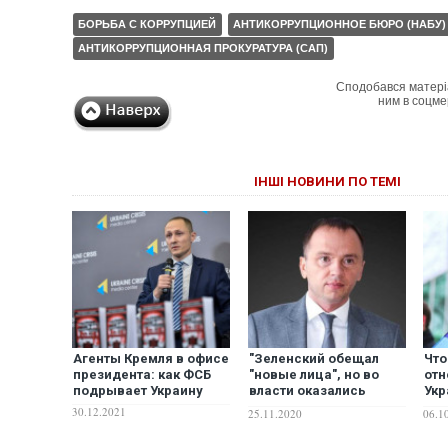
БОРЬБА С КОРРУПЦИЕЙ
АНТИКОРРУПЦИОННОЕ БЮРО (НАБУ)
АНТИКОРРУПЦИОННАЯ ПРОКУРАТУРА (САП)
Сподобався матері
ним в соцме
ІНШІ НОВИНИ ПО ТЕМІ
Агенты Кремля в офисе
"Зеленский обещал
Что
президента: как ФСБ
"новые лица", но во
отн
подрывает Украину
власти оказались
Укр
чиновники времен
– D
30.12.2021
25.11.2020
06.1
Януковича и
Порошенко", –