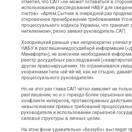
отметил, что САП «не может оставаться в сторон
использования расследований НАБУ для сведен
счетов». «Артём Сытник в очередной раз продем
откровенное пренебрежение требованиями Угол
процессуального кодекса Украины, что граничит
нигилизмом», резко заявил руководитель САП.
Холодницкий раньше уже неоднократно уличал 
НАБУ в разглашениидосудебной информации («
Манафорта»), не внесении необходимой информ
реестр досудебных расследований («квартироге
других правонарушениях. Но ограничивался уве
укоризнами типа «ай-яй-яй, как не стыдно, давай
процессуального руководителя».
Но на этот раз глава САП чётко заявляет не тольк
разглашении, но и о гораздо более серьёзных ве
конфликте интересов, противоправных действиях
невыполнении прямых требований процессуальн
руководителя и использовании серьёзной госуд
силовой структуры в личных целях.
На этом фоне удивительно «беззубо» выглядят 