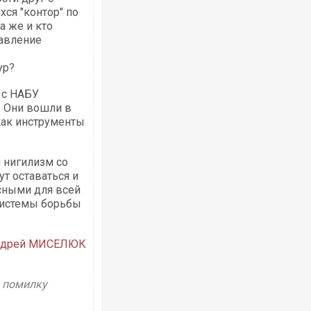
ся "контор" по
а же и кто
равление
ур?
 с НАБУ
. Они вошли в
как инструменты
 нигилизм со
т оставаться и
сными для всей
 системы борьбы
ндрей МИСЕЛЮК
у помилку