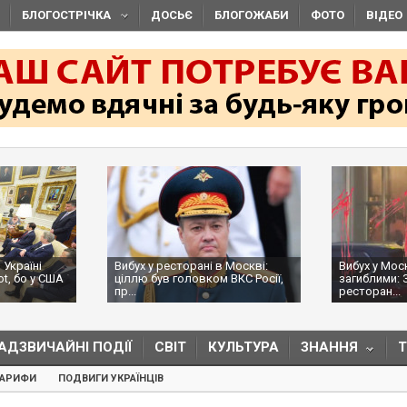
БЛОГОСТРІЧКА
ДОСЬЄ
БЛОГОЖАБИ
ФОТО
ВІДЕО
 Україні
Вибух у ресторані в Москві:
Вибух у Мос
ot, бо у США
ціллю був головком ВКС Росії,
загиблими: 
пр...
ресторан...
АДЗВИЧАЙНІ ПОДІЇ
СВІТ
КУЛЬТУРА
ЗНАННЯ
ТАРИФИ
ПОДВИГИ УКРАЇНЦІВ