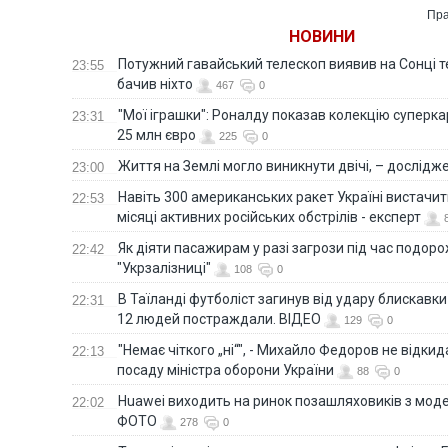
политолог Олег
Пра
Постернак
НОВИНИ
Потужний гавайський телескоп виявив на Сонці те
23:55
бачив ніхто
467
0
"Мої іграшки": Роналду показав колекцію суперка
23:31
25 млн євро
225
0
Життя на Землі могло виникнути двічі, – дослідж
23:00
Навіть 300 американських ракет Україні вистачит
22:53
місяці активних російських обстрілів - експерт
Як діяти пасажирам у разі загрози під час подорож
22:42
"Укрзалізниці"
108
0
В Таїланді футболіст загинув від удару блискавки
22:31
12 людей постраждали. ВІДЕО
129
0
"Немає чіткого „ні“", - Михайло Федоров не відки
22:13
посаду міністра оборони України
88
0
Huawei виходить на ринок позашляховиків з моде
22:02
ФОТО
278
0