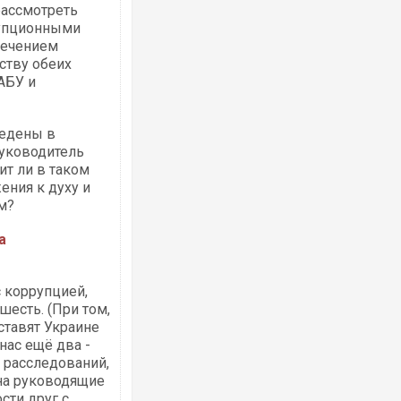
рассмотреть
рупционными
лечением
ству обеих
АБУ и
Росія атакувала Суми КАБами: пошко
торговельний центр, будинки, є постр
ведены в
ФОТО
уководитель
ит ли в таком
ения к духу и
м?
а
 коррупцией,
шесть. (При том,
 ставят Украине
 нас ещё два -
Топпосадовцю Повітряних Сил вручил
 расследований,
підозру
 на руководящие
сти друг с