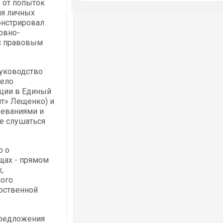
е от попыток
ия личных
онстрировал
овно-
 с правовым
руководство
дело
ации в Единый
йт» Лещенко) и
щеваниями и
те слушаться
о о
щах - прямом
,
ого
арственной
предложения