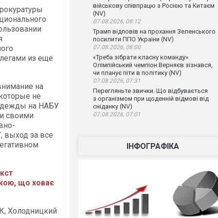
військову співпрацю з Росією та Китаєм
прокуратуры
(NV)
ационального
07.08.2026, 08:12
ользовании
Трамп відповів на прохання Зеленського
я
посилити ППО України (NV)
ного
07.08.2026, 08:00
ллегами из еще
«Треба зібрати класну команду».
Олімпійський чемпіон Верняєв зізнався,
чи планує піти в політику (NV)
07.08.2026, 07:31
внимание на
Перегляньте звички. Що відбувається
 которые не
з організмом при щоденній відмові від
надежды на НАБУ
сніданку (NV)
щи своими
07.08.2026, 07:01
вно-
, выход за все
негативном
ІНФОГРАФІКА
екст
кою, що ховає
ЗК, Холодницкий