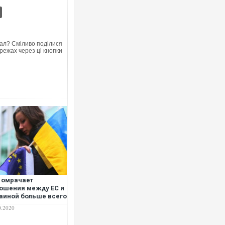
ал? Сміливо поділися
режах через ці кнопки
 омрачает
ошения между ЕС и
аиной больше всего
eutsche Welle
0.2020