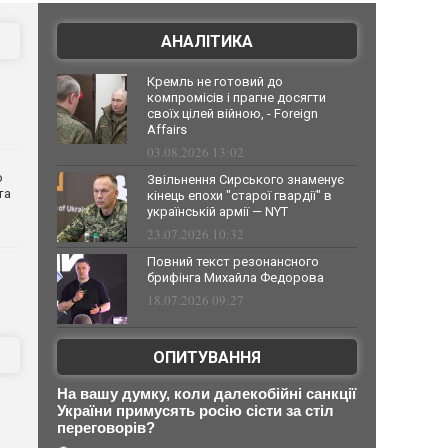
АНАЛІТИКА
Кремль не готовий до
компромісів і прагне досягти
своїх цілей війною, - Foreign
Affairs
03.08.2026 13:02
о
Звільнення Сирського знаменує
та
кінець епохи "старої гвардії" в
українській армії — NYT
23.07.2026 10:32
Повний текст резонансного
брифінга Михайла Федорова
18.07.2026 09:27
ОПИТУВАННЯ
На вашу думку, коли далекобійні санкції
України примусять росію сісти за стіл
переговорів?