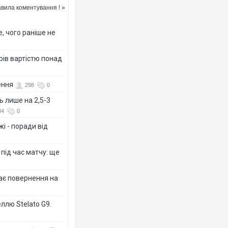
вила коментування ! »
, чого раніше не
рів вартістю понад
ення
298
0
ь лише на 2,5-3
84
0
і - поради від
 під час матчу: ще
дає повернення на
ллю Stelato G9.