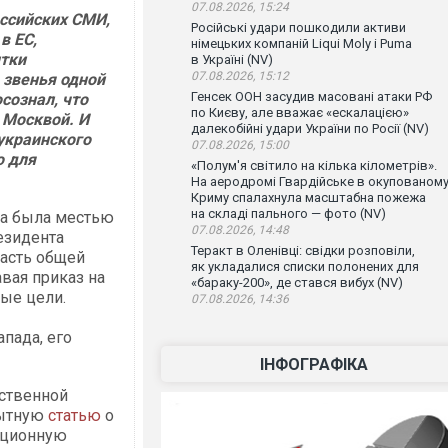
07.08.2026, 15:24
ссийских СМИ,
Російські удари пошкодили активи
в ЕС,
німецьких компаній Liqui Moly і Puma
ытки
в Україні (NV)
07.08.2026, 15:12
 звенья одной
Генсек ООН засудив масовані атаки РФ
сознал, что
по Києву, але вважає «ескалацією»
 Москвой. И
далекобійні удари України по Росії (NV)
 украинского
07.08.2026, 15:00
 для
«Полум'я світило на кілька кілометрів».
На аеродромі Гвардійське в окупованом
Криму спалахнула масштабна пожежа
на складі пального — фото (NV)
ма была местью
07.08.2026, 14:48
езидента
Теракт в Оленівці: свідки розповіли,
часть общей
як укладалися списки полонених для
вая приказ на
«бараку-200», де стався вибух (NV)
ные цели.
07.08.2026, 14:36
пада, его
ІНФОГРАФІКА
ственной
пытную
статью
о
ационную