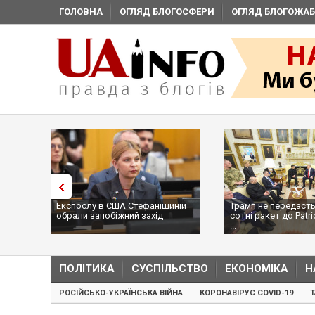
ГОЛОВНА
ОГЛЯД БЛОГОСФЕРИ
ОГЛЯД БЛОГОЖАБ
Експослу в США Стефанішиній
Трамп не передасть
обрали запобіжний захід
сотні ракет до Patri
...
ПОЛІТИКА
СУСПІЛЬСТВО
ЕКОНОМІКА
Н
РОСІЙСЬКО-УКРАЇНСЬКА ВІЙНА
КОРОНАВІРУС COVID-19