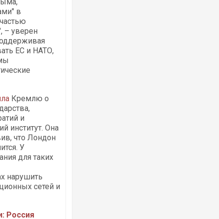
рыма,
ами" в
 частью
, – уверен
 поддерживая
ать ЕС и НАТО,
рмы
тические
ила
Кремлю о
дарства,
атий и
й институт. Она
ив, что Лондон
ится. У
ания для таких
ах нарушить
ционных сетей и
и: Россия