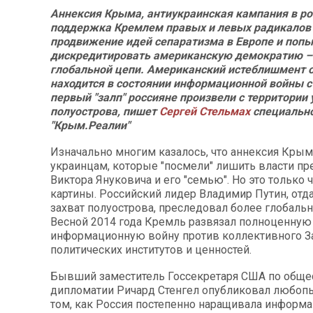
Аннексия Крыма, антиукраинская кампания в ро
поддержка Кремлем правых и левых радикалов 
продвижение идей сепаратизма в Европе и поп
дискредитировать американскую демократию –
глобальной цепи. Американский истеблишмент о
находится в состоянии информационной войны с
первый "залп" россияне произвели с территории
полуострова, пишет
Сергей Стельмах
специально
"Крым.Реалии"
Изначально многим казалось, что аннексия Кры
украинцам, которые "посмели" лишить власти пр
Виктора Януковича и его "семью". Но это только 
картины. Российский лидер Владимир Путин, отда
захват полуострова, преследовал более глобаль
Весной 2014 года Кремль развязал полноценную
информационную войну против коллективного За
политических институтов и ценностей.
Бывший заместитель Госсекретаря США по обще
дипломатии Ричард Стенгел опубликовал любо
том, как Россия постепенно наращивала информ