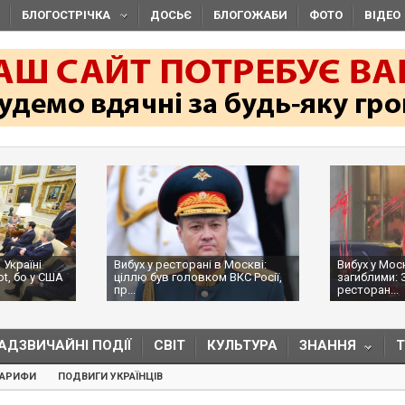
БЛОГОСТРІЧКА
ДОСЬЄ
БЛОГОЖАБИ
ФОТО
ВІДЕО
 Україні
Вибух у ресторані в Москві:
Вибух у Мос
ot, бо у США
ціллю був головком ВКС Росії,
загиблими: 
пр...
ресторан...
АДЗВИЧАЙНІ ПОДІЇ
СВІТ
КУЛЬТУРА
ЗНАННЯ
ТАРИФИ
ПОДВИГИ УКРАЇНЦІВ