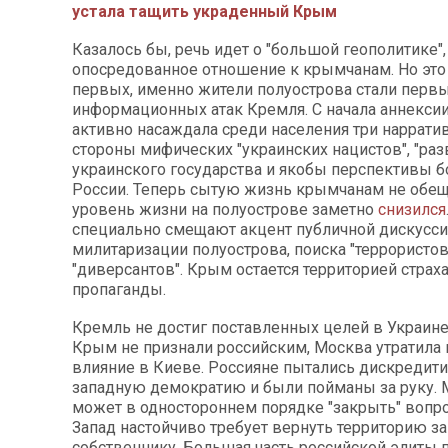
устала тащить украденный Крым
Казалось бы, речь идет о "большой геополитике",
опосредованное отношение к крымчанам. Но это н
первых, именно жители полуострова стали пер
информационных атак Кремля. С начала аннекси
активно насаждала среди населения три нарратива
стороны мифических "украинских нацистов", "раз
украинского государства и якобы перспективы б
России. Теперь сытую жизнь крымчанам не обещ
уровень жизни на полуострове заметно
снизился
специально смещают акцент публичной дискусси
милитаризации полуострова, поиска "террористов
"диверсантов". Крым остается территорией страха
пропаганды.
Кремль не достиг поставленных целей в Украине
Крым не признали российским, Москва утратила
влияние в Киеве. Россияне пытались дискредит
западную демократию и были пойманы за руку. 
может в одностороннем порядке "закрыть" вопро
Запад настойчиво требует вернуть территорию з
собственнику. Большая часть российской элиты п