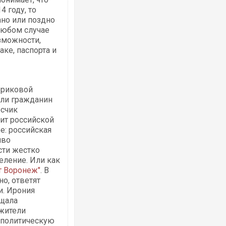
 году, то
ано или поздно
любом случае
зможности,
ке, паспорта и
ериковой
ли гражданин
осчик
ит российской
е: российская
иво
сти жестко
селение. Или как
т Воронеж"
. В
но, ответят
и. Ирония
ещала
 жители
 политическую