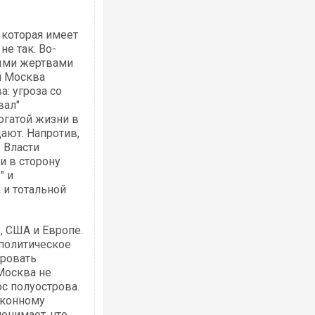
 которая имеет
е так. Во-
выми жертвами
и Москва
: угроза со
вал"
огатой жизни в
ают. Напротив,
. Власти
и в сторону
" и
 и тотальной
, США и Европе.
 политическое
ировать
Москва не
с полуострова.
аконному
онимает, что