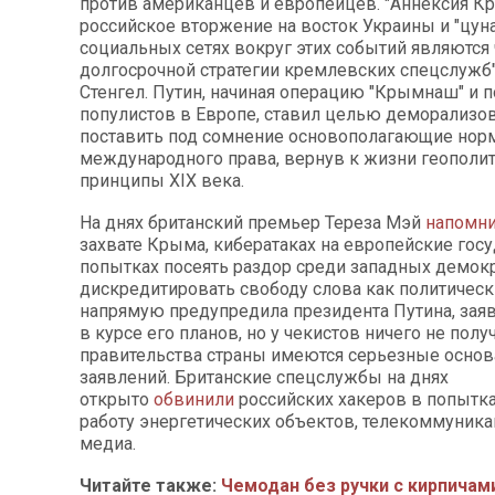
против американцев и европейцев. "Аннексия К
российское вторжение на восток Украины и "цун
социальных сетях вокруг этих событий являются
долгосрочной стратегии кремлевских спецслужб"
Стенгел. Путин, начиная операцию "Крымнаш" и
популистов в Европе, ставил целью деморализов
поставить под сомнение основополагающие но
международного права, вернув к жизни геополи
принципы XIX века.
На днях британский премьер Тереза Мэй
напомн
захвате Крыма, кибератаках на европейские госу
попытках посеять раздор среди западных демокр
дискредитировать свободу слова как политически
напрямую предупредила президента Путина, заяв
в курсе его планов, но у чекистов ничего не получ
правительства страны имеются серьезные основ
заявлений. Британские спецслужбы на днях
открыто
обвинили
российских хакеров в попытк
работу энергетических объектов, телекоммуника
медиа.
Читайте также:
Чемодан без ручки с кирпичам