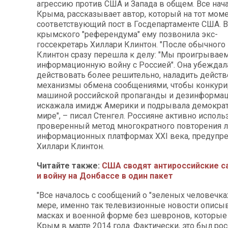
агрессию против США и Запада в общем. Все нач
Крыма, рассказывает автор, который на тот мом
соответствующий пост в Госдепартаменте США. 
крымского "референдума" ему позвонила экс-
госсекретарь Хиллари Клинтон. "После обычного
Клинтон сразу перешла к делу: "Мы проигрывае
информационную войну с Россией". Она убеждал
действовать более решительно, наладить дейст
механизмы обмена сообщениями, чтобы конкури
машиной российской пропаганды и дезинформац
искажала имидж Америки и подрывала демокра
мире", – писал Стенгел. Россияне активно исполь
проверенный метод многократного повторения л
информационных платформах XXI века, предупр
Хиллари Клинтон.
Читайте также:
США сводят антироссийские с
и войну на Донбассе в один пакет
"Все началось с сообщений о "зеленых человечка
мере, именно так телевизионные новости описы
масках и военной форме без шевронов, которые
Крым в марте 2014 года. Фактически, это был ро