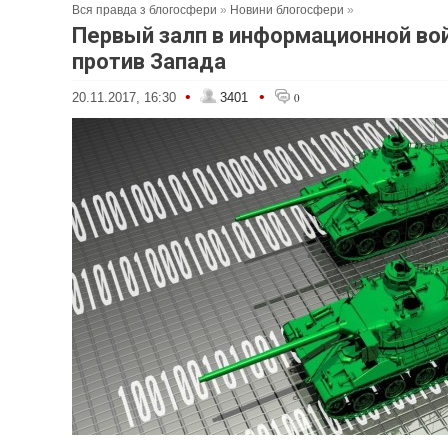
Вся правда з блогосфери
»
Новини блогосфери
»
Первый залп в информационной во
против Запада
•
•
20.11.2017, 16:30
3401
0