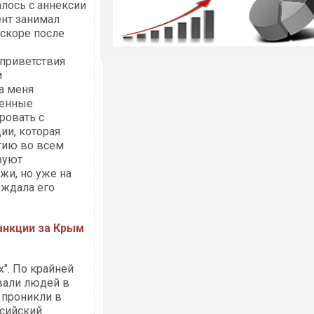
алось с аннексии
ент занимал
Вскоре после
 приветствия
м
а меня
венные
ровать с
ии, которая
тию во всем
зуют
жи, но уже на
еждала его
анкции за Крым
х". По крайней
вали людей в
 проникли в
ссийский