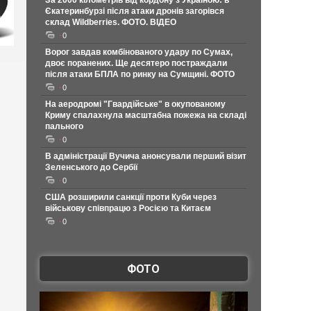
За 2000 кілометрів від кордону з Україною: в
Єкатеринбурзі після атаки дронів загорівся
склад Wildberries. ФОТО. ВІДЕО
0
Ворог завдав комбінованого удару по Сумах,
двоє поранених. Ще десятеро постраждали
після атаки БПЛА по ринку на Сумщині. ФОТО
0
На аеродромі "Гвардійське" в окупованому
Криму спалахнула масштабна пожежа на складі
пального
0
В адміністрації Вучича анонсували перший візит
Зеленського до Сербії
0
США розширили санкції проти Куби через
військову співпрацю з Росією та Китаєм
0
ФОТО