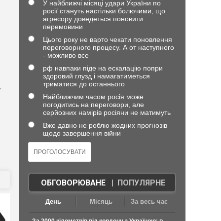
У найближчі місяці удари України по
росії стануть настільки болючими, що
агресору доведеться поновити
перемовини
Цього року не варто чекати поновлення
переговорного процесу. А от наступного
- можливо все
рф навпаки піде на ескалацію попри
здоровий глузд і намагатиметься
триматися до останнього
у
Найближчим часом росія може
погодитись на переговори, але
серйозних намірів росіяни не матимуть
Вже давно не роблю жодних прогнозів
щодо завершення війни
ОБГОВОРЮВАНЕ
|
ПОПУЛЯРНЕ
День
Місяць
За весь час