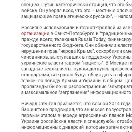
спецназ. Путин категорически отрицал, что это б
войска. Он уверял всех, что это – местные ополч
защищающие права этнических русских", – напом
Россияне использовали интернет-троллей из изв
организации
в Санкт-Петербурге и "традиционные
прежде всего, телеканал Russia Today, финансир
государственного бюджета. Они обвиняли власт
нарушении прав "народа Крыма", оскорбляли ам
чиновников, выступавших в поддержку Украины
украинские власти тавром "нацисты". В Москве п
западные журналисты, руководствуясь професс
стандартами, все равно будут обсуждать в эфир
тезисы по поводу Крыма и Украины в общем. Це
пропаганды было не распространение "альтернат
а максимальное "загрязнение" информационного 
Ричард Стенгел признается, что весной 2014 года
Вашингтоне предвидел, что аннексия полуостров
первым этапом в череде агрессивных планов Мо
Украине российские власти и спецслужбы отраб
информационных диверсий, которые затем акти