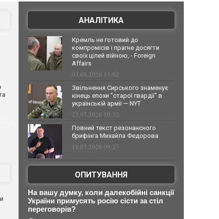
АНАЛІТИКА
Кремль не готовий до
компромісів і прагне досягти
своїх цілей війною, - Foreign
Affairs
03.08.2026 13:02
о
Звільнення Сирського знаменує
та
кінець епохи "старої гвардії" в
українській армії — NYT
23.07.2026 10:32
Повний текст резонансного
брифінга Михайла Федорова
18.07.2026 09:27
ОПИТУВАННЯ
На вашу думку, коли далекобійні санкції
ли
України примусять росію сісти за стіл
переговорів?