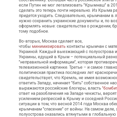
если Путин не мог легализовать "Крымнаш" в 2014
сделать это теперь почти нереально. Из Крыма р
придется уходить. Следовательно, крымчанам в 
нужно сохранить украинские документы и, по во
оформлять новые: свидетельства о рождении, бра
тому подобное.
Во-вторых, Москва сделает все,
чтобы
минимизировать
контакты крымчан с мат
Украиной. Каждый выезжающий с полуострова и
Украины, едущий в Крым – потенциальный разн
"неправильной информации", которая противореч
телевизионной картинке. Третье – и самое главно
политическая практика последних лет краснореч
свидетельствует, что Кремль, не имея возможно
ответить Западу, начинает "бить" собственное на
выражаются российские блогеры, власть
"бомби
ответ на разоблачения на Западе чекисты, вероят
усилением репрессий в Крыму и соседней Росси
ситуации в том, что весной 2014 года Москва об
крымчанам "спасение" от войны. На самом деле,
полуострова оказались втянутыми в глобальную