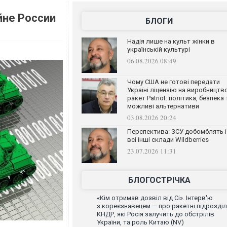
йне России
БЛОГИ
Надія лише на культ жінки в
українській культурі
06.08.2026 08:49
Чому США не готові передати
Україні ліцензію на виробництв
ракет Patriot: політика, безпека 
можливі альтернативи
03.08.2026 20:24
Перспектива: ЗСУ добомблять і
всі інші склади Wildberries
23.07.2026 11:31
БЛОГОСТРІЧКА
«Кім отримав дозвіл від Сі». Інтерв'ю
з кореєзнавецем — про ракетні підрозді
КНДР, які Росія залучить до обстрілів
України, та роль Китаю (NV)