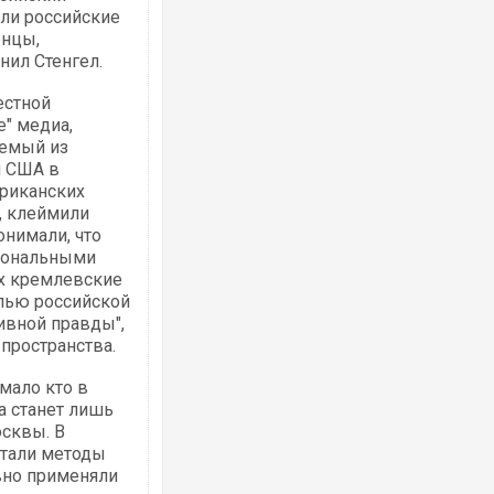
ыли российские
енцы,
нил Стенгел.
естной
" медиа,
уемый из
Ворог завдав комбінованого удару по
двоє поранених. Ще десятеро постра
и США в
після атаки БПЛА по ринку на Сумщині
ериканских
, клеймили
онимали, что
иональными
ах кремлевские
лью российской
ивной правды",
пространства.
 мало кто в
а станет лишь
сквы. В
В окупованій Ялті повідомляють про а
отали методы
порт: над містом навис стовп чорного
ВІДЕО
вно применяли