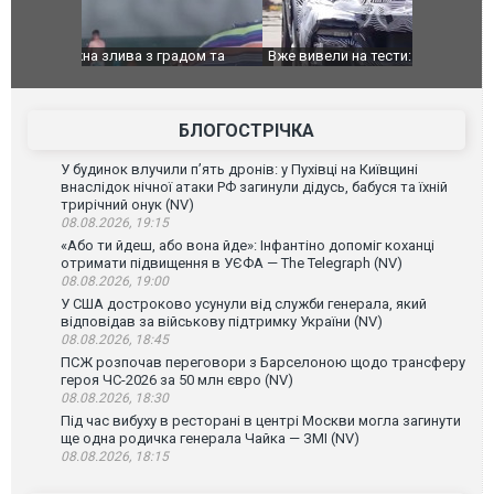
дом та
Вже вивели на тести: Ferrari готує оновлення
Вийшов тре
позашляховика Purosangue. ВІДЕО
фільму "Аф
БЛОГОСТРІЧКА
У будинок влучили п’ять дронів: у Пухівці на Київщині
внаслідок нічної атаки РФ загинули дідусь, бабуся та їхній
трирічний онук (NV)
08.08.2026, 19:15
«Або ти йдеш, або вона йде»: Інфантіно допоміг коханці
отримати підвищення в УЄФА — The Telegraph (NV)
08.08.2026, 19:00
У США достроково усунули від служби генерала, який
відповідав за військову підтримку України (NV)
08.08.2026, 18:45
ПСЖ розпочав переговори з Барселоною щодо трансферу
героя ЧС-2026 за 50 млн євро (NV)
08.08.2026, 18:30
Під час вибуху в ресторані в центрі Москви могла загинути
ще одна родичка генерала Чайка — ЗМІ (NV)
08.08.2026, 18:15