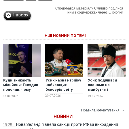
Сподобався матеріал? Сміливо поділися
ним в соцмережах через ці кнопки
ІНШІ НОВИНИ ПО ТЕМІ
Куди зникають
Усик назвав трійку
Усик поділився
мільйони: Гвоздик
найкращих
планами на
пояснив, чому
боксерів світу
майбутнє і
боксер отримує
розповів про
20.07.2026
03.08.2026
19.07.2026
лише 50–60% від
спортивні
заявленої суми
захоплення синів
Правила коментування ! »
НОВИНИ
Нова Зеландія ввела санкції проти РФ за викрадення
19:25