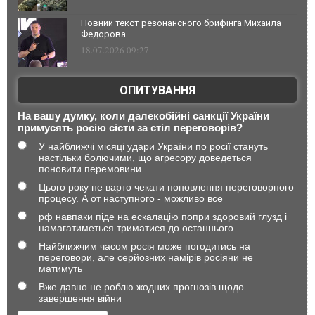
Повний текст резонансного брифінга Михайла
Федорова
18.07.2026 09:27
ОПИТУВАННЯ
На вашу думку, коли далекобійні санкції України
примусять росію сісти за стіл переговорів?
У найближчі місяці удари України по росії стануть
настільки болючими, що агресору доведеться
поновити перемовини
Цього року не варто чекати поновлення переговорного
процесу. А от наступного - можливо все
рф навпаки піде на ескалацію попри здоровий глузд і
намагатиметься триматися до останнього
Найближчим часом росія може погодитись на
переговори, але серйозних намірів росіяни не
матимуть
Вже давно не роблю жодних прогнозів щодо
завершення війни