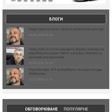
БЛОГИ
Надія лише на культ жінки в українській культурі
06.08.2026 08:49
Чому США не готові передати Україні ліцензію на
виробництво ракет Patriot: політика, безпека та
можливі альтернативи
03.08.2026 20:24
Перспектива: ЗСУ добомблять і всі інші склади
Wildberries
23.07.2026 11:31
ОБГОВОРЮВАНЕ
|
ПОПУЛЯРНЕ