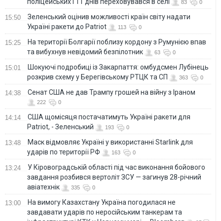
поліцейських і 11 днів переховувався в селі
83
0
Зеленський оцінив можливості країн світу надати
15:50
Україні ракети до Patriot
113
0
На території Болгарії поблизу кордону з Румунією впав
15:25
та вибухнув невідомий безпілотник
63
0
Шокуючі подробиці із Закарпаття: омбудсмен Лубінець
15:01
розкрив схему у Берегівському РТЦК та СП
363
0
Сенат США не дав Трампу грошей на війну з Іраном
14:38
222
0
США щомісяця постачатимуть Україні ракети для
14:14
Patriot, - Зеленський
193
0
Маск відмовляє Україні у використанні Starlink для
13:48
ударів по території РФ
163
0
У Кіровоградській області під час виконання бойового
13:24
завдання розбився вертоліт ЗСУ — загинув 28-річний
авіатехнік
335
0
На вимогу Казахстану Україна погодилася не
13:00
завдавати ударів по неросійським танкерам та