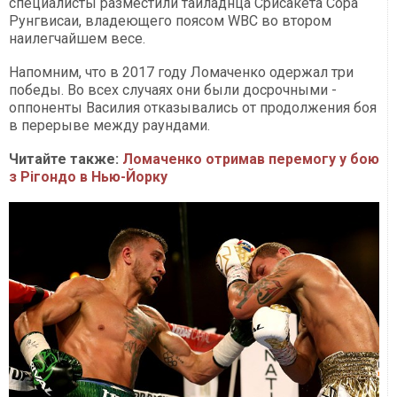
специалисты разместили таиладнца Срисакета Сора
Рунгвисаи, владеющего поясом WBC во втором
наилегчайшем весе.
Напомним, что в 2017 году Ломаченко одержал три
победы. Во всех случаях они были досрочными -
оппоненты Василия отказывались от продолжения боя
в перерыве между раундами.
Читайте также:
Ломаченко отримав перемогу у бою
з Рігондо в Нью-Йорку