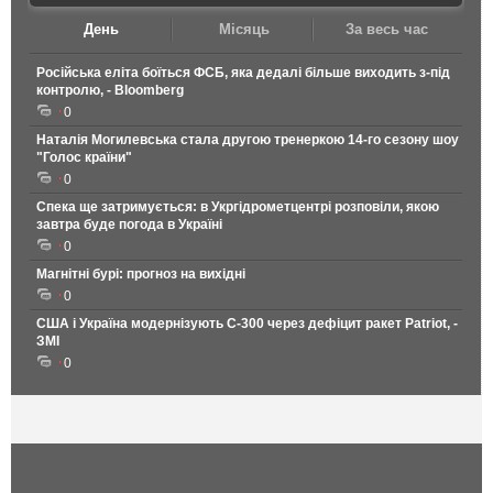
День
Місяць
За весь час
Російська еліта боїться ФСБ, яка дедалі більше виходить з-під
контролю, - Bloomberg
0
Наталія Могилевська стала другою тренеркою 14-го сезону шоу
"Голос країни"
0
Спека ще затримується: в Укргідрометцентрі розповіли, якою
завтра буде погода в Україні
0
Магнітні бурі: прогноз на вихідні
0
США і Україна модернізують С-300 через дефіцит ракет Patriot, -
ЗМІ
0