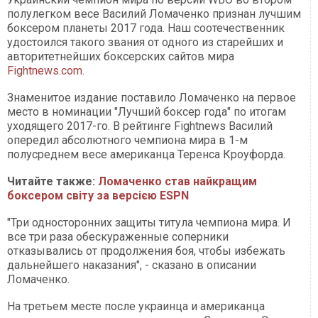
полулегком весе Василий Ломаченко признан лучшим
боксером планеты 2017 года. Наш соотечественник
удостоился такого звания от одного из старейших и
авторитетнейших боксерских сайтов мира
Fightnews.com.
Знаменитое издание поставило Ломаченко на первое
место в номинации "Лучший боксер года" по итогам
уходящего 2017-го. В рейтинге Fightnews Василий
опередил абсолютного чемпиона мира в 1-м
полусреднем весе американца Теренса Кроуфорда.
Читайте также:
Ломаченко став найкращим
боксером світу за версією ESPN
"Три односторонних защиты титула чемпиона мира. И
все три раза обескураженные соперники
отказывались от продолжения боя, чтобы избежать
дальнейшего наказания", - сказано в описании
Ломаченко.
На третьем месте после украинца и американца