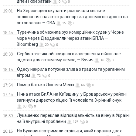
дітей і кібератаки
0
0
На Херсонщині окупанти розпочали «вільне
19:01
полювання» на автотранспорт за допомогою дронів на
оптоволокні — ОВА
15
0
Туреччина обмежила рух комерційних суден у Чорне
18:45
море через Дарданелли через атаки БПЛА —
Bloomberg
20
0
Сербія хоче якнайшвидшого завершення війни, але
18:38
підстав для оптимізму немає, — Вучич
16
0
Одесу накрила потужна злива з градом та ураганним
18:15
вітром
72
0
Помер батько Ліонеля Мессі
17:54
66
0
Нічна атака БпЛА на Київщину: у Броварському районі
17:45
загинули директор ліцею, її чоловік та 3-річний онук
63
0
Лукашенко переклав відповідальність за війну в Україні
16:39
на її внутрішні проблеми
176
0
На Буковині затримали стрільця, який поранив двох
16:16