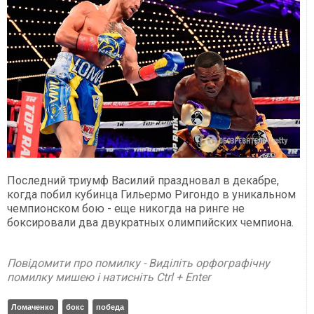
Последний триумф Василий праздновал в декабре,
когда побил кубинца Гильермо Ригондо в уникальном
чемпионском бою - еще никогда на ринге не
боксировали два двукратных олимпийских чемпиона.
Повідомити про помилку - Виділіть орфографічну
помилку мишею і натисніть Ctrl + Enter
Ломаченко
бокс
победа