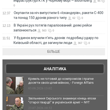
інфраструктурі КТК у Чорному морі — Bloomberg
95
0
Окупанти за ніч випустили 6 «Іскандерів», ракети С-400
12:37
та понад 150 дронів різного типу
62
0
В Україні рух потягів паралізований: деякі рейси
12:13
запізнюються
563
0
У будинок влучили п'ять дронів: подробиці удару по
11:51
Київській області, де загинули люди
367
0
БІЛЬШЕ
АНАЛІТИКА
Кремль не готовий до компромісів і прагне
досягти своїх цілей війною, - Foreign Affairs
03.08.2026 13:02
Звільнення Сирського знаменує кінець епохи
"старої гвардії" в українській армії — NYT
23.07.2026 10:32