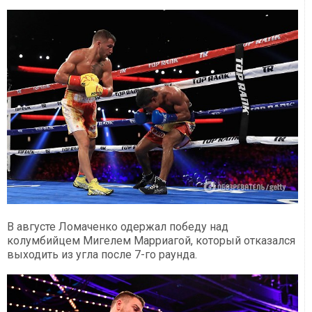
В августе Ломаченко одержал победу над
колумбийцем Мигелем Марриагой, который отказался
выходить из угла после 7-го раунда.