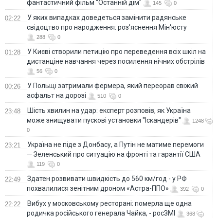
фантастичний фільм "Останній дім"
145
0
У яких випадках доведеться замінити радянське
02:22
свідоцтво про народження: роз'яснення Мін'юсту
288
0
У Києві створили петицію про переведення всіх шкіл на
01:28
дистанціне навчання через посилення нічних обстрілів
56
0
У Польщі затримали фермера, який переорав свіжий
00:26
асфальт на дорозі
510
0
Шість хвилин на удар: експерт розповів, як Україна
23:48
може знищувати пускові установки "Іскандерів"
1248
0
Україна не піде з Донбасу, а Путін не матиме перемоги
23:21
— Зеленський про ситуацію на фронті та гарантії США
119
0
Здатен розвивати швидкість до 560 км/год - у РФ
22:49
похвалилися зенітним дроном «Астра-ППО»
392
0
Вибух у московському ресторані: померла ще одна
22:22
родичка російського генерала Чайка, - росЗМІ
368