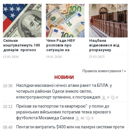
Скільки
Член Ради НБУ
Нацбанк
коштуватимуть 100
розповів про
відмовився від
доларів: прогноз
ситуацію на
розрахунку
банкіра до 22
валютному ринку
офіційного курсу
15.03.2026
19.01.2026
25.03.2025
березня
України у 2026 році
гривні до
російського та
білоруського
Правила коментування ! »
рублів
НОВИНИ
Наслідки масованої нічної атаки ракет та БПЛА: у
10:38
чотирьох районах Одеси зникло світло,
електротранспорт зупинено, є постраждалі
4
0
Приїхав за паспортом та квартирою": у полон до
10:13
українських військових потрапив тезка зіркового
футболіста Мохамеда Салаха
60
0
Пентагон витратить $400 млн на лазерні системи проти
09:48