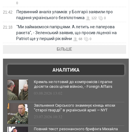
0
Первинний аналіз уламків: у Болгарії заявили про
21:42
падіння українського безпілотника
122
0
"Ми займаємося папірцями. А летить не паперова
21:18
ракета", - Зеленський заявив, що просив ліцензії на
Patriot ще у перший рік війни
68
0
БІЛЬШЕ
АНАЛІТИКА
Кремль не готовий до компромісів і прагне
досягти своїх цілей війною, - Foreign Affairs
03.08.2026 13:02
Звільнення Сирського знаменує кінець епохи
"старої гвардії" в українській армії — NYT
23.07.2026 10:32
Повний текст резонансного брифінга Михайла