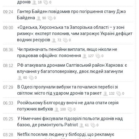
дронів
18
0
Гантер Байден повідомив про погіршення стану Джо
09:24
Байдена
90
0
«Одеська, Херсонська та Запорізька області – у зоні
09:00
ризику»: експерт пояснив, чим загрожує Україні дефіцит
водних ресурсів
72
0
Чи призначать пенсійни виплати, якщо ніколи не
08:36
працював офіційно: пояснення
127
0
РФ атакувала дронами Салтівський район Харкова: є
08:12
влучання у багатоповерхівку, двоє людей загинули
60
0
В Одесі пролунали вибухи та почалися перебої зі
07:29
світлом: місто під ударом дронів та ракет
132
0
Російському Бєлгороду вночі не дала спати серія
06:33
потужних вибухів
100
0
У Німеччині фіксували підозрілі польоти дронів над
05:25
базою, де ремонтують Patriot
61
0
Netflix поселив людину у білборді, що рекламує
03:28