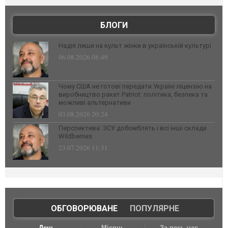
БЛОГИ
Надія лише на культ жінки в українській культурі
06.08.2026 08:49
Чому США не готові передати Україні ліцензію на
виробництво ракет Patriot: політика, безпека та
можливі альтернативи
03.08.2026 20:24
Перспектива: ЗСУ добомблять і всі інші склади
Wildberries
23.07.2026 11:31
ОБГОВОРЮВАНЕ
|
ПОПУЛЯРНЕ
День
Місяць
За весь час