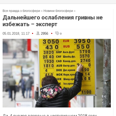
Вся правда з блогосфери
»
Новини блогосфери
»
Дальнейшего ослабления гривны не
избежать – эксперт
•
•
05.01.2018, 11:17
2956
0
Да, 4 января впервые в наступившем 2018 году