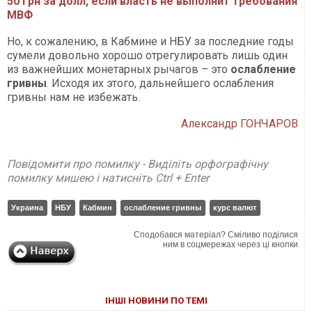
50 грн за долл, если власть не выполнит требования
МВФ
Но, к сожалению, в Кабмине и НБУ за последние годы
сумели довольно хорошо отрегулировать лишь один
из важнейших монетарных рычагов – это
ослабление
гривны
. Исходя их этого, дальнейшего ослабления
гривны нам не избежать.
Александр ГОНЧАРОВ
Повідомити про помилку - Виділіть орфографічну
помилку мишею і натисніть Ctrl + Enter
Украина
НБУ
Кабмин
ослабление гривны
курс валют
Сподобався матеріал? Сміливо поділися
ним в соцмережах через ці кнопки
ІНШІ НОВИНИ ПО ТЕМІ