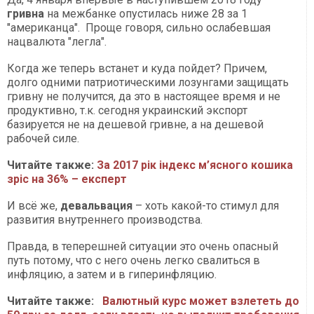
гривна
на межбанке опустилась ниже 28 за 1
"американца". Проще говоря, сильно ослабевшая
нацвалюта "легла".
Когда же теперь встанет и куда пойдет? Причем,
долго одними патриотическими лозунгами защищать
гривну не получится, да это в настоящее время и не
продуктивно, т.к. сегодня украинский экспорт
базируется не на дешевой гривне, а на дешевой
рабочей силе.
Читайте также:
За 2017 рік індекс м’ясного кошика
зріс на 36% – експерт
И всё же,
девальвация
– хоть какой-то стимул для
развития внутреннего производства.
Правда, в теперешней ситуации это очень опасный
путь потому, что с него очень легко свалиться в
инфляцию, а затем и в гиперинфляцию.
Читайте также:
Валютный курс может взлететь до