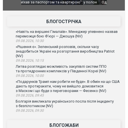
": у полон
Одесу накрила потужна злива з градом та
Вже вивели 
в тезка
ураганним вітром
позашляхов
лаха
БЛОГОСТРІЧКА
«Навіть на вершині Гімалаїв». Менеджер упевнено назвав
переможця бою Ф’юрі — Джошуа (NV)
09.08.2026, 10:30
«Рішення є». Зеленський розповів, скільки часу
знадобиться Україні на розгортання виробництва Patriot
(NV)
09.08.2026, 10:15
Литва розглядає можливість закупівлі систем ППО
та протидронних комплексів у Південної Кореї (NV)
09.08.2026, 10:00
«Подарунків Трамп нам робити не буде». В обмін на що США
дають протиракети, чому не вийшло домовитися
з Маском і що буде з переговорами — Фесенко (NV)
09.08.2026, 09:45
Болгарія викликала українського посла після інциденту
з безпілотником (NV)
09.08.2026, 09:30
БЛОГОЖАБИ