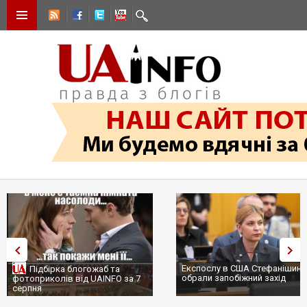
Експослу в США Стефанішині
Підбірка блогожаб та
обрали запобіжний захід
фотоприколів від UAINFO за 7
серпня