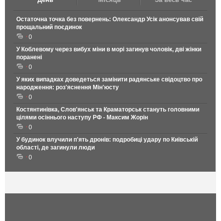
Остаточна точка без повернень: Олександр Усік анонсував свій
прощальний поєдинок
0
У Коблевому через вибух міни в морі загинув чоловік, дві жінки
поранені
0
У яких випадках доведеться замінити радянське свідоцтво про
народження: роз'яснення Мін'юсту
0
Костянтинівка, Слов'янськ та Краматорськ стануть головними
цілями осіннього наступу РФ - Максим Жорін
0
У будинок влучили п'ять дронів: подробиці удару по Київській
області, де загинули люди
0