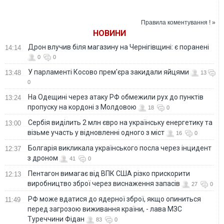
Тристоронньої
Поклонської з
внаслідок обстрілів
контактної групи
Кабо-Верде
бойовиків — штаб
ООС
Правила коментування ! »
НОВИНИ
Дрон влучив біля магазину на Чернігівщині: є поранені
14:14
0
0
У парламенті Косово прем'єра закидали яйцями
13:48
13
0
На Одещині через атаку РФ обмежили рух до пунктів
13:24
пропуску на кордоні з Молдовою
18
0
Сербія виділить 2 млн євро на українську енергетику та
13:00
візьме участь у відновленні одного з міст
16
0
Болгарія викликала українського посла через інцидент
12:37
з дроном
41
0
Пентагон вимагає від ВПК США різко прискорити
12:13
виробництво зброї через виснаження запасів
27
0
РФ може вдатися до ядерної зброї, якщо опиниться
11:49
перед загрозою виживання країни, - лава МЗС
Туреччини Фідан
83
0