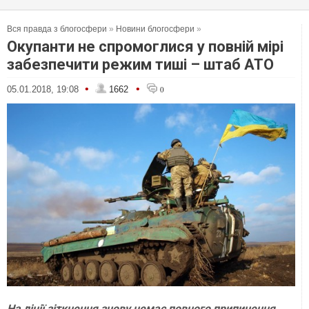
Вся правда з блогосфери
»
Новини блогосфери
»
Окупанти не спромоглися у повній мірі
забезпечити режим тиші – штаб АТО
•
•
05.01.2018, 19:08
1662
0
На лінії зіткнення знову немає повного припинення