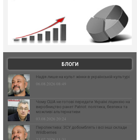
БЛОГИ
Надія лише на культ жінки в українській культурі
06.08.2026 08:49
Чому США не готові передати Україні ліцензію на
виробництво ракет Patriot: політика, безпека та
можливі альтернативи
03.08.2026 20:24
Перспектива: ЗСУ добомблять і всі інші склади
Wildberries
23.07.2026 11:31