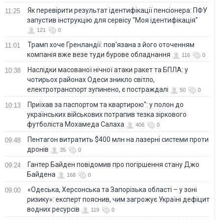
Як перевірити результат ідентифікації пенсіонера: ПФУ
11:25
запустив інструкцію для сервісу "Моя ідентифікація"
121
0
Трамп хоче Гренландії: пов'язана з його оточенням
11:01
компанія вже везе туди бурове обладнання
116
0
Наслідки масованої нічної атаки ракет та БПЛА: у
10:38
чотирьох районах Одеси зникло світло,
електротранспорт зупинено, є постраждалі
50
0
Приїхав за паспортом та квартирою": у полон до
10:13
українських військових потрапив тезка зіркового
футболіста Мохамеда Салаха
406
0
Пентагон витратить $400 млн на лазерні системи проти
09:48
дронів
35
0
Гантер Байден повідомив про погіршення стану Джо
09:24
Байдена
168
0
«Одеська, Херсонська та Запорізька області – у зоні
09:00
ризику»: експерт пояснив, чим загрожує Україні дефіцит
водних ресурсів
119
0