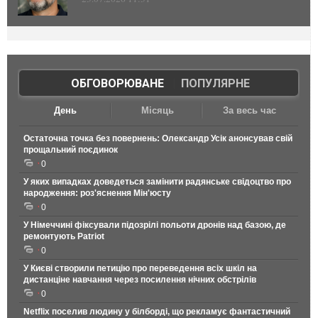
ОБГОВОРЮВАНЕ
|
ПОПУЛЯРНЕ
День
Місяць
За весь час
Остаточна точка без повернень: Олександр Усік анонсував свій
прощальний поєдинок
0
У яких випадках доведеться замінити радянське свідоцтво про
народження: роз'яснення Мін'юсту
0
У Німеччині фіксували підозрілі польоти дронів над базою, де
ремонтують Patriot
0
У Києві створили петицію про переведення всіх шкіл на
дистанціне навчання через посилення нічних обстрілів
0
Netflix поселив людину у білборді, що рекламує фантастичний