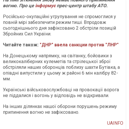
вогню. Про це
інформує
прес-центр штабу АТО.
Російсько-окупаційні угрупування не спромоглися у
повній мірі забезпечити режим тиші. Впродовж
сьогоднішнього дня зафіксовано 2 обстріли позицій
Збройних Сил України.
Читайте також:
"ДНР" ввела санкции против "ЛНР"
На Донецькому напрямку, на світанку, бойовики з
великокаліберних кулеметів та стрілецької зброї
обстріляли наших оборонців поблизу шахти Бутівка, а
опівдні випустили у цьому ж районі 6 мін калібру 82-
мм.
Українські військовослужбовці на провокації ворога
не піддалися і вогонь у відповідь не відкривали.
На інших ділянках нашої оборони порушень режиму
припинення вогню не зафіксовано.
UAINFO