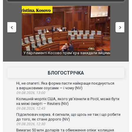
идали яйцями
Приїхав за паспортом та квартирою": у полон
Одесу накр
до українських військових потрапив тезка
ураганним 
зіркового футболіста Мохамеда Салаха
БЛОГОСТРІЧКА
Ні, не спагеті. Яка форма пасти найкраще поєднується
з вершковими соусами — і чому (NV)
09.08.2026, 13:00
Колишній морпіх США, якого ув’язнили в Росії, може бути
на межі смерті — Reuters (NV)
09.08.2026, 12:45
Підсилювач керма. 4 сигнали, що щось не так і що робити
до того, як стане дорого (NV)
09.08.2026, 12:30
Вимагає 50 млн доларів та обмеження опіки: колишня