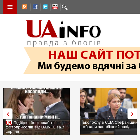
Експослу в США Стефанішині
Підбірка блогожаб та
обрали запобіжний захід
фотоприколів від UAINFO за 7
серпня