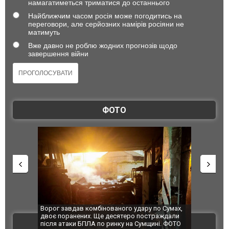
намагатиметься триматися до останнього
Найближчим часом росія може погодитись на
переговори, але серйозних намірів росіяни не
матимуть
Вже давно не роблю жодних прогнозів щодо
завершення війни
ФОТО
по Сумах,
За 2000 кілометрів від кордону з Україною: в
"Мої іграш
траждали
Єкатеринбурзі після атаки дронів загорівся
суперкарів
ВІДЕО
ині. ФОТО
склад Wildberries. ФОТО. ВІДЕО