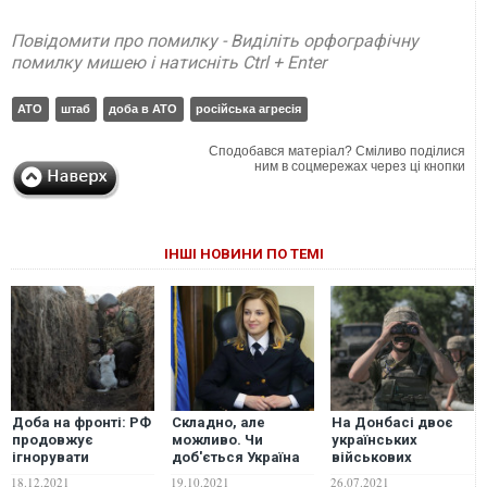
Повідомити про помилку - Виділіть орфографічну
помилку мишею і натисніть Ctrl + Enter
АТО
штаб
доба в АТО
російська агресія
Сподобався матеріал? Сміливо поділися
ним в соцмережах через ці кнопки
ІНШІ НОВИНИ ПО ТЕМІ
Доба на фронті: РФ
Складно, але
На Донбасі двоє
продовжує
можливо. Чи
українських
ігнорувати
доб'ється Україна
військових
домовленості
екстрадиції Наталії
постраждали
18.12.2021
19.10.2021
26.07.2021