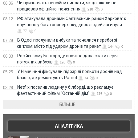
Чи призначать пенсійни виплати, якщо ніколи не
08:36
працював офіційно: пояснення
218
0
РФ атакувала дронами Салтівський район Харкова: є
08:12
влучання у багатоповерхівку, двоє людей загинули
77
0
В Одесі пролунали вибухи та почалися перебої зі
07:29
світлом: місто під ударом дронів та ракет
144
0
Російському Бєлгороду вночі не дала спати серія
06:33
потужних вибухів
126
0
У Німеччині фіксували підозрілі польоти дронів над
05:25
базою, де ремонтують Patriot
74
0
Netflix поселив людину у білборді, що рекламує
03:28
фантастичний фільм "Останній дім"
176
0
БІЛЬШЕ
АНАЛІТИКА