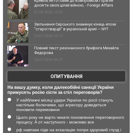
Кремль не готовий до компромісів і прагне
досягти своїх цілей війною, - Foreign Affairs
03.08.2026 13:02
Звільнення Сирського знаменує кінець епохи
"старої гвардії" в українській армії — NYT
23.07.2026 10:32
Повний текст резонансного брифінга Михайла
Федорова
18.07.2026 09:27
ОПИТУВАННЯ
На вашу думку, коли далекобійні санкції України
примусять росію сісти за стіл переговорів?
У найближчі місяці удари України по росії стануть
настільки болючими, що агресору доведеться
поновити перемовини
Цього року не варто чекати поновлення переговорного
процесу. А от наступного - можливо все
рф навпаки піде на ескалацію попри здоровий глузд і