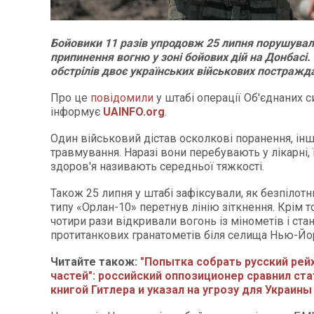
Бойовики 11 разів упродовж 25 липня порушува
припинення вогню у зоні бойових дій на Донбасі.
обстрілів двоє українських військових постражд
Про це
повідомили
у штабі операції Об'єднаних с
інформує
UAINFO.org
.
Один військовий дістав осколкові поранення, ін
травмування. Наразі вони перебувають у лікарні, ї
здоров'я називають середньої тяжкості.
Також 25 липня у штабі зафіксували, як безпілот
типу «Орлан-10» перетнув лінію зіткнення. Крім т
чотири рази відкривали вогонь із мінометів і ста
протитанкових гранатометів біля селища Нью-Йо
Читайте також:
"Попытка собрать русский рейх
частей": российский оппозиционер сравнил ста
книгой Гитлера и указал на угрозу для Украины