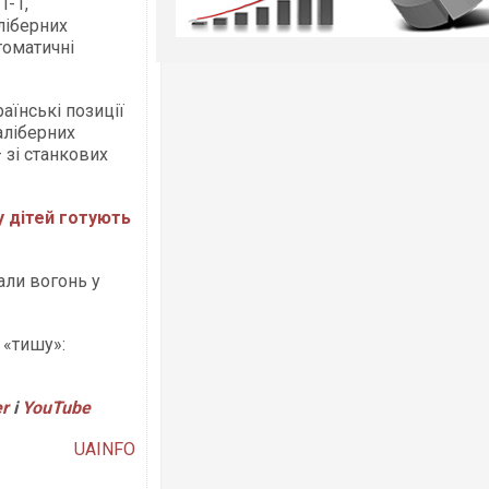
П-1,
ліберних
томатичні
аїнські позиції
аліберних
— зі станкових
у дітей готують
али вогонь у
 «тишу»:
er
і
YouTube
UAINFO