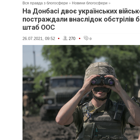
Вся правда з блогосфери
»
Новини блогосфери
»
На Донбасі двоє українських війсь
постраждали внаслідок обстрілів б
штаб ООС
•
•
26.07.2021, 09:52
270
0