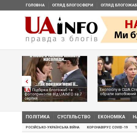
ГОЛОВНА
ОГЛЯД БЛОГОСФЕРИ
ОГЛЯД БЛОГОЖАБ
Експослу в США Ст
Підбірка блогожаб та
обрали запобіжний 
фотоприколів від UAINFO за 7
серпня
ПОЛІТИКА
СУСПІЛЬСТВО
ЕКОНОМІКА
Н
РОСІЙСЬКО-УКРАЇНСЬКА ВІЙНА
КОРОНАВІРУС COVID-19