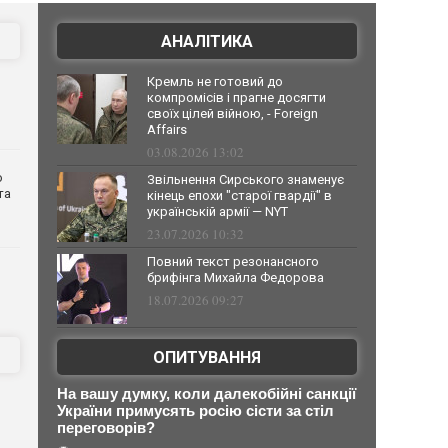
АНАЛІТИКА
Кремль не готовий до
компромісів і прагне досягти
своїх цілей війною, - Foreign
Affairs
03.08.2026 13:02
о
Звільнення Сирського знаменує
та
кінець епохи "старої гвардії" в
українській армії — NYT
23.07.2026 10:32
Повний текст резонансного
брифінга Михайла Федорова
18.07.2026 09:27
ОПИТУВАННЯ
На вашу думку, коли далекобійні санкції
України примусять росію сісти за стіл
переговорів?