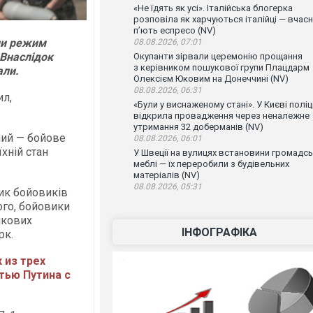
«Не їдять як усі». Італійська блогерка
розповіла як харчуються італійці — вчас
п’ють еспресо (NV)
ли режим
08.08.2026, 07:01
 Внаслідок
Окупанти зірвали церемонію прощання
з керівником пошукової групи Плацдарм
али.
Олексієм Юковим на Донеччині (NV)
08.08.2026, 06:31
ил,
«Були у виснаженому стані». У Києві поліц
відкрила провадження через неналежне
утримання 32 доберманів (NV)
ший — бойове
08.08.2026, 06:01
хній стан
У Швеції на вулицях встановини громадсь
меблі — їх переробили з будівельних
матеріалів (NV)
08.08.2026, 05:31
ник бойовиків
ого, бойовики
нкових
ІНФОГРАФІКА
рк.
 из трех
тью Путина с