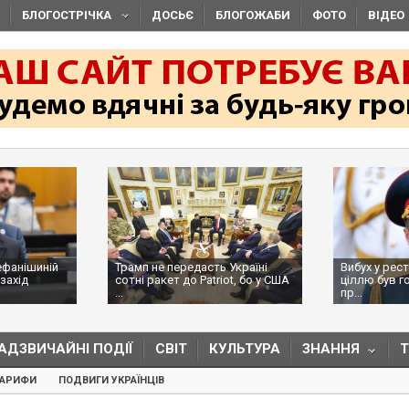
БЛОГОСТРІЧКА
ДОСЬЄ
БЛОГОЖАБИ
ФОТО
ВІДЕО
ефанішиній
Трамп не передасть Україні
Вибух у рес
захід
сотні ракет до Patriot, бо у США
ціллю був г
...
пр...
АДЗВИЧАЙНІ ПОДІЇ
СВІТ
КУЛЬТУРА
ЗНАННЯ
ТАРИФИ
ПОДВИГИ УКРАЇНЦІВ