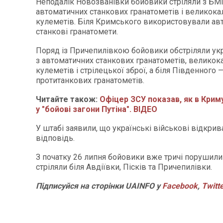
Неподалік Новозванівки бойовики стріляли з БМ
автоматичних станкових гранатометів і великока
кулеметів. Біля Кримського використовували ав
станкові гранатомети.
Поряд із Причепилівкою бойовики обстріляли укр
з автоматичних станкових гранатометів, великок
кулеметів і стрілецької зброї, а біля Південного 
протитанкових гранатометів.
Читайте також:
Офіцер ЗСУ показав, як в Крим
у "бойові загони Путіна". ВІДЕО
У штабі заявили, що українські військові відкрив
відповідь.
З початку 26 липня бойовики вже тричі порушили
стріляли біля Авдіївки, Пісків та Причепилівки.
Підписуйся на сторінки UAINFO у
Facebook
,
Twitt