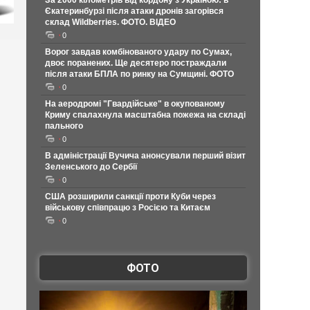
За 2000 кілометрів від кордону з Україною: в
Єкатеринбурзі після атаки дронів загорівся
склад Wildberries. ФОТО. ВІДЕО
0
Ворог завдав комбінованого удару по Сумах,
двоє поранених. Ще десятеро постраждали
після атаки БПЛА по ринку на Сумщині. ФОТО
0
На аеродромі "Гвардійське" в окупованому
Криму спалахнула масштабна пожежа на складі
пального
0
В адміністрації Вучича анонсували перший візит
Зеленського до Сербії
0
США розширили санкції проти Куби через
військову співпрацю з Росією та Китаєм
0
ФОТО