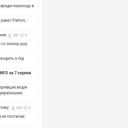
заради переходу в
акет Patriot, -
вини
155
0
-го сезону шоу
иходить з-під
NFO за 7 серпня
Чернівцях водія
 українських
стику
219
0
 не постачає