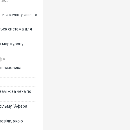
6.2020
омети, два воїни
анені
вила коментування ! »
ться система для
ву мармурову
0
зашляховика
 заміж за чеха по
 фільму "Афера
повіли, якою