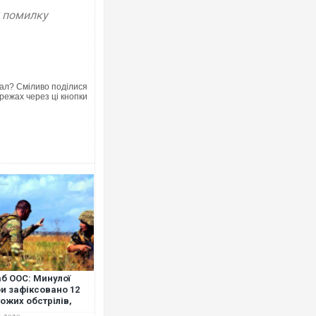
у помилку
ал? Сміливо поділися
Ворог завдав комбінованого удару п
режах через ці кнопки
двоє поранених. Ще десятеро пост
після атаки БПЛА по ринку на Сумщи
б ООС: Минулої
Вже вивели на тести: Ferrari готує 
и зафіксовано 12
позашляховика Purosangue. ВІДЕО
ожих обстрілів,
цюють ПТРК і 120-ті