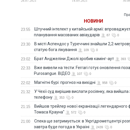
26.07.2021
14.05.2021
30.0
травми
України отримав
мін
кульове поранення, не
пор
сумісне з життям
Пра
НОВИНИ
Штучний інтелект у китайській армії: впроваджує
23:55
планування масованих авіаударів
87
0
В місті Аспендос у Туреччині знайшли 2,2-метро
23:30
статую бога лікування
109
0
Брат Анджеліни Джолі зробив камінг-аут
23:02
393
Вже вивели на тести: Ferrari готує оновлення по
22:33
Purosangue. ВІДЕО
107
0
Магнітні бурі: прогноз на вихідні
22:02
958
0
У Чехії суд вирішив вислати росіянку, яка вийшла
21:32
телефону
353
0
Вийшов трейлер нової екранізації легендарного
21:15
Томаса Крауна"
572
0
Спека ще затримується: в Укргідрометцентрі роз
21:00
завтра буде погода в Україні
2439
0