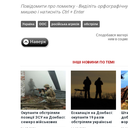
Повідомити про помилку - Виділіть орфографічн
мишею і натисніть Ctrl + Enter
Україна
ООС
російська агресія
обстріли
Сподобався матері
ним в соцме
ІНШІ НОВИНИ ПО ТЕМІ
Окупанти обстріляли
Ескалація на Донбасі:
Шта
позиції ЗСУ на Донбасі:
окупанти 19 разів
доб
семеро військових
обстріляли українські
вор
отримали поранення і
позиції, один захисник
пра