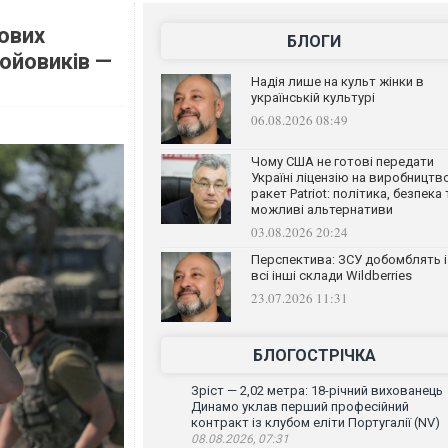
кових
БЛОГИ
ойовиків —
Надія лише на культ жінки в
українській культурі
06.08.2026 08:49
Чому США не готові передати
Україні ліцензію на виробництв
ракет Patriot: політика, безпека 
можливі альтернативи
03.08.2026 20:24
Перспектива: ЗСУ добомблять і
всі інші склади Wildberries
23.07.2026 11:31
БЛОГОСТРІЧКА
Зріст — 2,02 метра: 18-річний вихованець
Динамо уклав перший професійний
контракт із клубом еліти Португалії (NV)
08.08.2026, 07:31