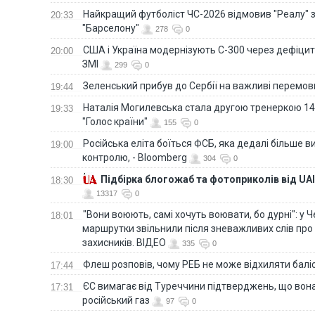
Найкращий футболіст ЧС-2026 відмовив "Реалу" 
20:33
"Барселону"
278
0
США і Україна модернізують С-300 через дефіцит р
20:00
ЗМІ
299
0
Зеленський прибув до Сербії на важливі перемо
19:44
Наталія Могилевська стала другою тренеркою 14
19:33
"Голос країни"
155
0
Російська еліта боїться ФСБ, яка дедалі більше в
19:00
контролю, - Bloomberg
304
0
Підбірка блогожаб та фотоприколів від UAI
18:30
13317
0
"Вони воюють, самі хочуть воювати, бо дурні": у 
18:01
маршрутки звільнили після зневажливих слів про
захисників. ВІДЕО
335
0
Флеш розповів, чому РЕБ не може відхиляти балі
17:44
ЄС вимагає від Туреччини підтверджень, що вона
17:31
російський газ
97
0