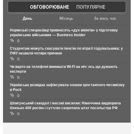
ОБГОВОРЮВАНЕ
|
ПОПУЛЯРНЕ
День
Місяць
За весь час
Норвезькі спецназівці привносять «дух вікінгів» у підготовку
українських військових — Business Insider
0
Студентам можуть скасувати пенсію по втраті годувальника: у
ПФУ назвали чотири причини
0
Чи варто на телефонi вимикати Wi-Fi на ніч: ось що думають
експерти
0
Українська розвідка зафіксувала ознаки зростаючого песимізму
в Росії
0
Шпигунський скандал і масові висилки: Німеччина видворила
близько 400 росіян і суттєво скоротила штат посольства РФ
0