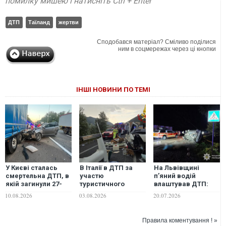
помилку мишею і натисніть Ctrl + Enter
ДТП
Таїланд
жертви
Сподобався матеріал? Сміливо поділися
ним в соцмережах через ці кнопки
ІНШІ НОВИНИ ПО ТЕМІ
У Києві сталась
В Італії в ДТП за
На Львівщині
смертельна ДТП, в
участю
п’яний водій
якій загинули 27-
туристичного
влаштував ДТП:
річна жінка і
автобуса загинули
загинули три
10.08.2026
03.08.2026
20.07.2026
дитина
шестеро людей,
дівчини, ще двоє
десятки поранених
підлітків у лікарні.
ФОТО. ВІДЕО
Правила коментування ! »