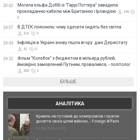
Могила ельфа Доббі із "Гаррі Поттера" завадила
20:02
прокладанню кабелю між Британією і Ірландією
145
0
В ДТЕК пояснили, чому одесити сидять без світла
19:57
119
0
Інфляція в Україні знову пішла вгору: дані Держстату
19:43
41
0
Фільм "Колобок" з бюджетом в мільярд рублєй,
19:32
ймовірно замовлений Путіним, провалився, - політолог
300
0
БІЛЬШЕ
АНАЛІТИКА
Кремль не готовий до компромісів і прагне
досягти своїх цілей війною, - Foreign Affairs
03.08.2026 13:02