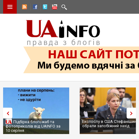
Експослу в США Стефанішині
Підбірка блогожаб та
обрали запобіжний захід
фотоприколів від UAINFO за
10 серпня