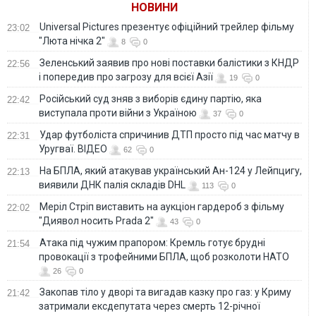
НОВИНИ
Universal Pictures презентує офіційний трейлер фільму
23:02
"Люта нічка 2"
8
0
Зеленський заявив про нові поставки балістики з КНДР
22:56
і попередив про загрозу для всієї Азії
19
0
Російський суд зняв з виборів єдину партію, яка
22:42
виступала проти війни з Україною
37
0
Удар футболіста спричинив ДТП просто під час матчу в
22:31
Уругваї. ВІДЕО
62
0
На БПЛА, який атакував український Ан-124 у Лейпцигу,
22:13
виявили ДНК палія складів DHL
113
0
Меріл Стріп виставить на аукціон гардероб з фільму
22:02
"Диявол носить Prada 2"
43
0
Атака під чужим прапором: Кремль готує брудні
21:54
провокації з трофейними БПЛА, щоб розколоти НАТО
26
0
Закопав тіло у дворі та вигадав казку про газ: у Криму
21:42
затримали ексдепутата через смерть 12-річної