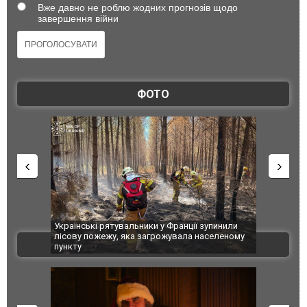
Вже давно не роблю жодних прогнозів щодо
завершення війни
ФОТО
зупинили
Іноземні технології вбивають українців: ГУР
Росіяни вд
аселеному
показало дипломатам західні компоненти у
постраждал
ВІДЕО
зброї агресора. ФОТО