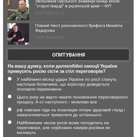
Звільнення Сирського знаменує кінець епохи
"старої гвардії" в українській армії — NYT
23.07.2026 10:32
Повний текст резонансного брифінга Михайла
Федорова
18.07.2026 09:27
ОПИТУВАННЯ
На вашу думку, коли далекобійні санкції України
примусять росію сісти за стіл переговорів?
У найближчі місяці удари України по росії стануть
настільки болючими, що агресору доведеться
поновити перемовини
Цього року не варто чекати поновлення переговорного
процесу. А от наступного - можливо все
рф навпаки піде на ескалацію попри здоровий глузд і
намагатиметься триматися до останнього
Найближчим часом росія може погодитись на
переговори, але серйозних намірів росіяни не
матимуть