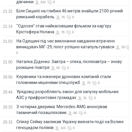
дівчинки
242
0
Біля Сицилії на глибині 46 метрів знайшли 2100-річний
21:32
римський корабель
76
0
"Одіссея" став найкасовішим фільмом за кар'єру
21:14
Крістофера Нолана
78
0
На Одещині під час виконання завдання втрачено
21:03
винищувач МіГ-29, пілот успішно катапультувався
78
0
Наталка Діденко: Завтра – спека, післязавтра – знову
21:00
розкішне повітря
50
0
Керівники та інженери дронових компаній стали
20:56
головними мішенями спецслужб
75
0
Урядовці розробляють закон для запуску мобільних
20:44
АЗС у прифронтових громадах
31
0
З чотирма дверима: Mercedes-AMG анонсував
20:33
таємничий позашляховик
66
0
Спікер Сейму закликав Україну визнати події на Волині
20:15
геноцидом поляків
115
0