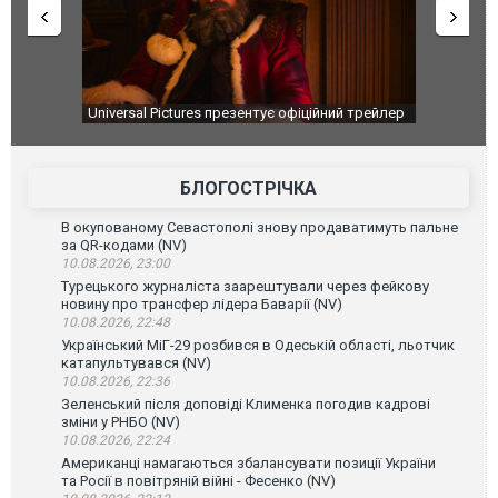
ний трейлер
Удар футболіста спричинив ДТП просто під час
Українські
матчу в Уругваї. ВІДЕО
лісову пож
пункту
БЛОГОСТРІЧКА
В окупованому Севастополі знову продаватимуть пальне
за QR-кодами (NV)
10.08.2026, 23:00
Турецького журналіста заарештували через фейкову
новину про трансфер лідера Баварії (NV)
10.08.2026, 22:48
Український МіГ-29 розбився в Одеській області, льотчик
катапультувався (NV)
10.08.2026, 22:36
Зеленський після доповіді Клименка погодив кадрові
зміни у РНБО (NV)
10.08.2026, 22:24
Американці намагаються збалансувати позиції України
та Росії в повітряній війні - Фесенко (NV)