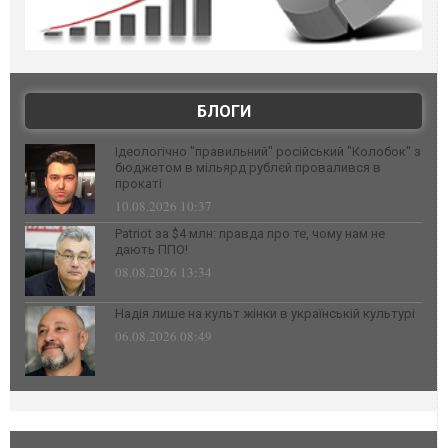
БЛОГИ
Ідеологічно "правильний" російський "Колобок" з
бюджетом в мільярд рублєй провалився в
прокаті
10.08.2026 10:37
Patriot за $4 млн: правда про те, чому нам не
дають ППО!
08.08.2026 13:34
Надія лише на культ жінки в українській культурі
06.08.2026 08:49