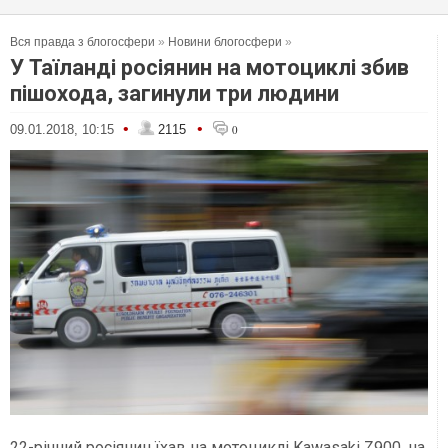
Вся правда з блогосфери
»
Новини блогосфери
»
У Таїланді росіянин на мотоциклі збив
пішохода, загинули три людини
•
•
09.01.2018, 10:15
2115
0
22-річний росіянин їхав на мотоциклі Kawasaki Z900, на