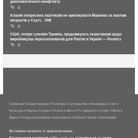
дипломатичного конфлікту
0
Іспанія попросила партнерів не критикувати Марокко за наплив
мігрантів у Сеуті, - ЗМІ
0
США, попри сумніви Трампа, продовжують переговори щодо
виробництва перехоплювачів для Patriot в Україні — Reuters
0
Головна
•
Головні новини
•
Політика
•
Суспільство
•
Економіка
беспроводной
•
Світ
•
Культура
•
Наука
•
Історія
•
Освіта
•
Авто
•
IT
•
Здоров'я
интернет
•
Спорт
•
Фото
•
Відео
•
Огляд блогосфери
•
Блоголента
•
Рейтинг блогів
киев
•
Блогожаби
и
Всі новини належать їх правовласникам.
область
Використання матеріалів сайту
uainfo.org
дозволяється за умови
wimax