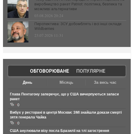
виробництво ракет Patriot: політика, безпека та
можливі альтернативи
03.08.2026 20:24
Перспектива: ЗСУ добомблять і всі інші склади
Wildberries
23.07.2026 11:31
ОБГОВОРЮВАНЕ
|
ПОПУЛЯРНЕ
День
Місяць
За весь час
Глава Пентагону заперечує, що у США вичерпуються запаси
ракет
0
Вибух у ресторані в центрі Москви: ЗМІ знайшли докази смерті
зятя генерала Чайка
0
США анулювали візу посла Бразилії на тлі загострення