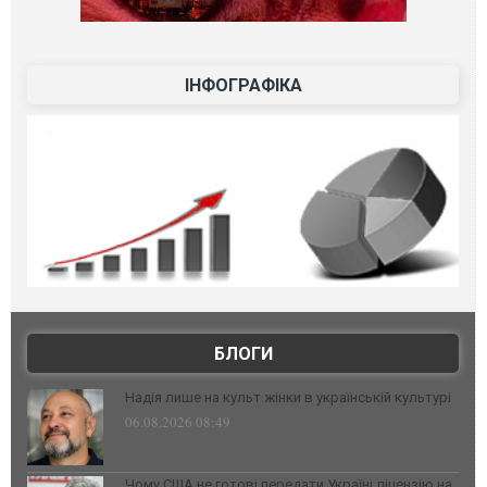
ІНФОГРАФІКА
БЛОГИ
Надія лише на культ жінки в українській культурі
06.08.2026 08:49
Чому США не готові передати Україні ліцензію на