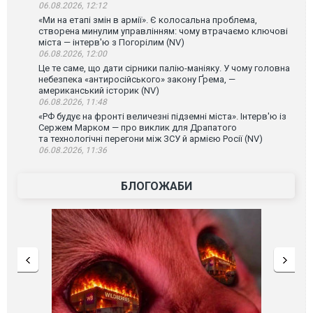
06.08.2026, 12:12
«Ми на етапі змін в армії». Є колосальна проблема,
створена минулим управлінням: чому втрачаємо ключові
міста — інтерв'ю з Погорілим (NV)
06.08.2026, 12:00
Це те саме, що дати сірники палію-маніяку. У чому головна
небезпека «антиросійського» закону Ґрема, —
американський історик (NV)
06.08.2026, 11:48
«РФ будує на фронті величезні підземні міста». Інтерв'ю із
Сержем Марком — про виклик для Драпатого
та технологічні перегони між ЗСУ й армією Росії (NV)
06.08.2026, 11:36
БЛОГОЖАБИ