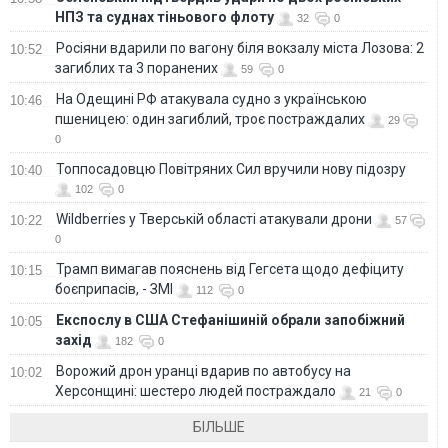
НПЗ та суднах тіньового флоту
32
0
Росіяни вдарили по вагону біля вокзалу міста Лозова: 2
10:52
загиблих та 3 поранених
59
0
На Одещині РФ атакувала судно з українською
10:46
пшеницею: один загиблий, троє постраждалих
29
0
Топпосадовцю Повітряних Сил вручили нову підозру
10:40
102
0
Wildberries у Тверській області атакували дрони
10:22
57
0
Трамп вимагав пояснень від Гегсета щодо дефіциту
10:15
боєприпасів, - ЗМІ
112
0
Експослу в США Стефанішиній обрали запобіжний
10:05
захід
182
0
Ворожий дрон уранці вдарив по автобусу на
10:02
Херсонщині: шестеро людей постраждало
21
0
БІЛЬШЕ