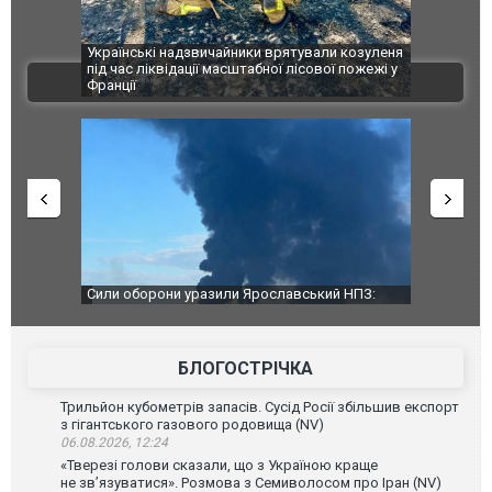
шкоджено
Українські надзвичайники врятували козуленя
СБУ за спр
траждалі.
під час ліквідації масштабної лісової пожежі у
Болгарії з
ВІДЕО
Франції
ФОТО
чили нову
Сили оборони уразили Ярославський НПЗ:
Неймар вла
губернатор регіону заявив про наймасштабнішу
"Сантоса".
атаку. ВІДЕО
БЛОГОСТРІЧКА
Трильйон кубометрів запасів. Сусід Росії збільшив експорт
з гігантського газового родовища (NV)
06.08.2026, 12:24
«Тверезі голови сказали, що з Україною краще
не зв’язуватися». Розмова з Семиволосом про Іран (NV)