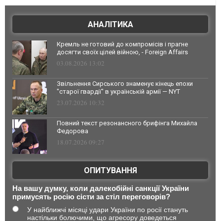
АНАЛІТИКА
Кремль не готовий до компромісів і прагне
досягти своїх цілей війною, - Foreign Affairs
03.08.2026 13:02
Звільнення Сирського знаменує кінець епохи
"старої гвардії" в українській армії — NYT
23.07.2026 10:32
Повний текст резонансного брифінга Михайла
Федорова
18.07.2026 09:27
ОПИТУВАННЯ
На вашу думку, коли далекобійні санкції України
примусять росію сісти за стіл переговорів?
У найближчі місяці удари України по росії стануть
настільки болючими, що агресору доведеться