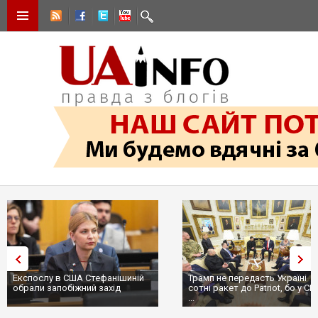
Трамп не передасть Україні
Вибух у ресторані в Моск
сотні ракет до Patriot, бо у США
ціллю був головком ВКС Р
...
пр...