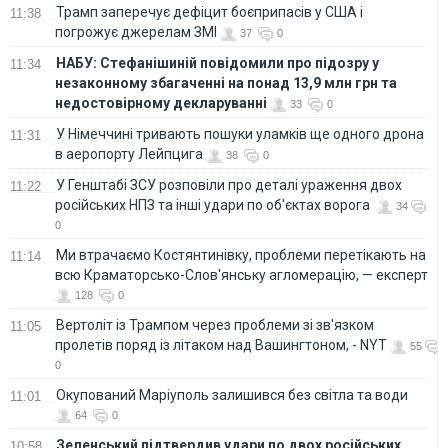
Трамп заперечує дефіцит боєприпасів у США і
11:38
погрожує джерелам ЗМІ
37
0
НАБУ: Стефанішиній повідомили про підозру у
11:34
незаконному збагаченні на понад 13,9 млн грн та
недостовірному декларуванні
33
0
У Німеччині тривають пошуки уламків ще одного дрона
11:31
в аеропорту Лейпцига
38
0
У Генштабі ЗСУ розповіли про деталі ураження двох
11:22
російських НПЗ та інші удари по об'єктах ворога
34
0
Ми втрачаємо Костянтинівку, проблеми перетікають на
11:14
всю Краматорсько-Слов'янську агломерацію, — експерт
128
0
Вертоліт із Трампом через проблеми зі зв'язком
11:05
пролетів поряд із літаком над Вашингтоном, - NYT
55
0
Окупований Маріуполь залишився без світла та води
11:01
64
0
Зеленський підтвердив удари по двох російських
10:58