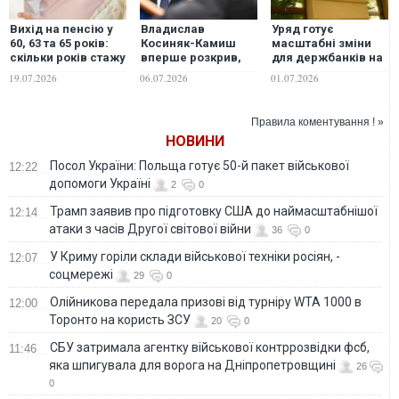
Вихід на пенсію у
Владислав
Уряд готує
60, 63 та 65 років:
Косиняк-Камиш
масштабні зміни
скільки років стажу
вперше розкрив,
для держбанків на
знадобиться
скільки Польща
вимогу МВФ
19.07.2026
06.07.2026
01.07.2026
українцям у 2026–
витратила на
2027 роках
військову
допомогу Україні
Правила коментування ! »
НОВИНИ
Посол України: Польща готує 50-й пакет військової
12:22
допомоги Україні
2
0
Трамп заявив про підготовку США до наймасштабнішої
12:14
атаки з часів Другої світової війни
36
0
У Криму горіли склади військової техніки росіян, -
12:07
соцмережі
29
0
Олійникова передала призові від турніру WTA 1000 в
12:00
Торонто на користь ЗСУ
20
0
СБУ затримала агентку військової контррозвідки фсб,
11:46
яка шпигувала для ворога на Дніпропетровщині
26
0