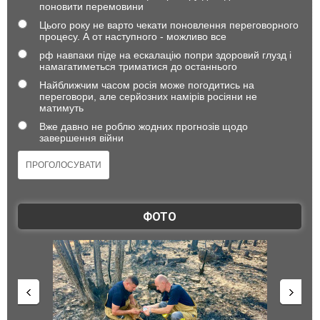
поновити перемовини
Цього року не варто чекати поновлення переговорного
процесу. А от наступного - можливо все
рф навпаки піде на ескалацію попри здоровий глузд і
намагатиметься триматися до останнього
Найближчим часом росія може погодитись на
переговори, але серйозних намірів росіяни не
матимуть
Вже давно не роблю жодних прогнозів щодо
завершення війни
ФОТО