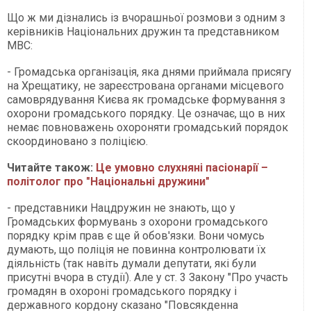
Що ж ми дізнались із вчорашньої розмови з одним з
керівників Національних дружин та представником
МВС:
- Громадська організація, яка днями приймала присягу
на Хрещатику, не зареєстрована органами місцевого
самоврядування Києва як громадське формування з
охорони громадського порядку. Це означає, що в них
немає повноважень охороняти громадський порядок
скоординовано з поліцією.
Читайте також:
Це умовно слухняні пасіонарії –
політолог про "Національні дружини"
- представники Нацдружин не знають, що у
Громадських формувань з охорони громадського
порядку крім прав є ще й обов'язки. Вони чомусь
думають, що поліція не повинна контролювати їх
діяльність (так навіть думали депутати, які були
присутні вчора в студії). Але у ст. 3 Закону "Про участь
громадян в охороні громадського порядку і
державного кордону сказано "Повсякденна