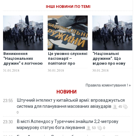
ІНШІ НОВИНИ ПО ТЕМІ
Виникнення
Це умовно слухняні
"Національні
"Національних
пасіонарії –
дружини". Що
дружин" є логічною
політолог про
відомо про нову
реакцією
"Національні
вуличну армію
31.01.2018
30.01.2018
30.01.2018
суспільства на той
дружини"
"Національного
стан речей у
корпусу"?
державі, який
Правила коментування ! »
створено поточним
НОВИНИ
режимом – думка
Штучний інтелект у китайській армії: впроваджується
23:55
система для планування масованих авіаударів
45
0
В місті Аспендос у Туреччині знайшли 2,2-метрову
23:30
мармурову статую бога лікування
53
0