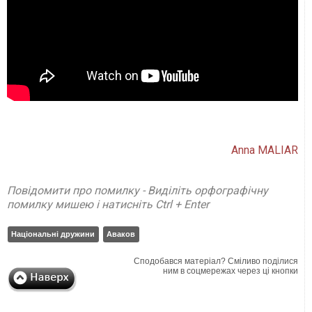
Anna MALIAR
Повідомити про помилку - Виділіть орфографічну
помилку мишею і натисніть Ctrl + Enter
Національні дружини
Аваков
Сподобався матеріал? Сміливо поділися
ним в соцмережах через ці кнопки