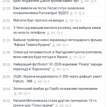
Брат Анджеліни Джолі зробив камінг-аут
23:02
202
0
Вже вивели на тести: Ferrari готує оновлення
22:33
позашляховика Purosangue. ВІДЕО
72
0
Магнітні бурі: прогноз на вихідні
22:02
124
0
У Чехії суд вирішив вислати росіянку, яка вийшла заміж
21:32
за чеха по телефону
221
0
Вийшов трейлер нової екранізації легендарного фільму
21:15
"Афера Томаса Крауна"
240
0
Спека ще затримується: в Укргідрометцентрі розповіли,
21:00
якою завтра буде погода в Україні
771
0
Найкращий футболіст ЧС-2026 відмовив "Реалу" заради
20:33
переходу в "Барселону"
214
0
США і Україна модернізують С-300 через дефіцит ракет
20:00
Patriot, - ЗМІ
242
0
Зеленський прибув до Сербії на важливі перемовини
19:44
134
0
Наталія Могилевська стала другою тренеркою 14-го
19:33
сезону шоу "Голос країни"
133
0