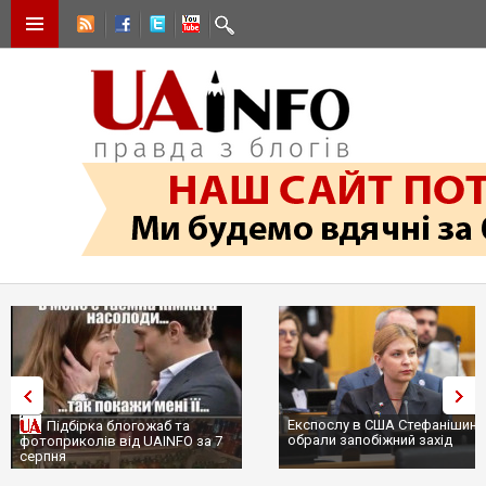
Експослу в США Стефанішиній
Підбірка блогожаб та
обрали запобіжний захід
фотоприколів від UAINFO за 7
серпня