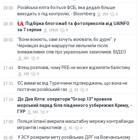
Російська еліта боїться ФСБ, яка дедалі більше
19:00
виходить з-під контролю, - Bloomberg
254
0
Підбірка блогожаб та фотоприколів від UAINFO
18:30
за 7 серпня
10929
0
"Вони воюють, самі хочуть воювати, бо дурні": у
18:01
Чернівцях водія маршрутки звільнили після
зневажливих слів про українських захисників. ВІДЕО
287
0
Флеш розповів, чому РЕБ не може відхиляти балістику
17:44
192
0
ЄС вимагає від Туреччини підтверджень, що вона не
17:31
постачає російський газ
93
0
До Дня Ялти: оператори "Group 13" провели
17:14
морський парад біля південного узбережжя Криму, -
ГУР
581
0
Поліція Іспанії викрила масштабну мережу контрабанди
17:00
мігрантів і наркотиків
81
0
У ЗСУ розкрили мету російських ДРГ на Вовчанському
16:45