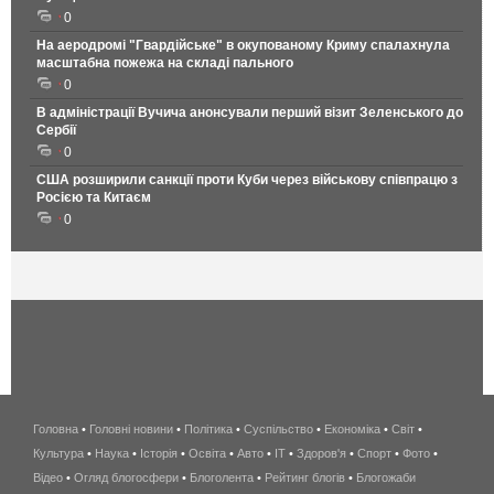
0
На аеродромі "Гвардійське" в окупованому Криму спалахнула
масштабна пожежа на складі пального
0
В адміністрації Вучича анонсували перший візит Зеленського до
Сербії
0
США розширили санкції проти Куби через військову співпрацю з
Росією та Китаєм
0
Головна
•
Головні новини
•
Політика
•
Суспільство
•
Економіка
беспроводной
•
Світ
•
Культура
•
Наука
•
Історія
•
Освіта
•
Авто
•
IT
•
Здоров'я
интернет
•
Спорт
•
Фото
•
Відео
•
Огляд блогосфери
•
Блоголента
•
Рейтинг блогів
киев
•
Блогожаби