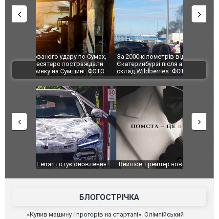
по Сумах,
За 2000 кілометрів від кордону з Україною: в
"Мої іграш
траждали
Єкатеринбурзі після атаки дронів загорівся
суперкарів
ВІДЕО
ині. ФОТО
склад Wildberries. ФОТО. ВІДЕО
оновлення
Вийшов трейлер нової екранізації легендарного
Зеленський
фільму "Афера Томаса Крауна"
перемовин
БЛОГОСТРІЧКА
«Купив машину і прогорів на стартапі». Олімпійський