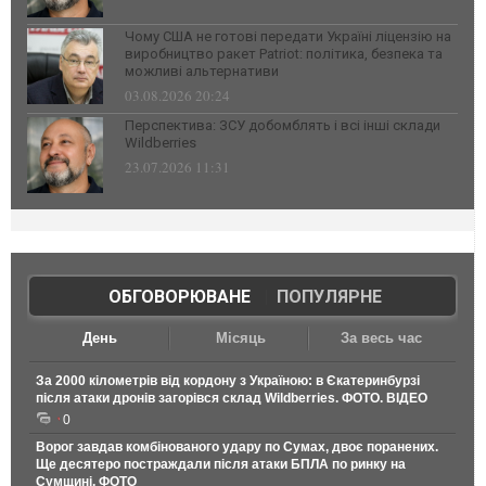
Чому США не готові передати Україні ліцензію на
виробництво ракет Patriot: політика, безпека та
можливі альтернативи
03.08.2026 20:24
Перспектива: ЗСУ добомблять і всі інші склади
Wildberries
23.07.2026 11:31
ОБГОВОРЮВАНЕ
|
ПОПУЛЯРНЕ
День
Місяць
За весь час
За 2000 кілометрів від кордону з Україною: в Єкатеринбурзі
після атаки дронів загорівся склад Wildberries. ФОТО. ВІДЕО
0
Ворог завдав комбінованого удару по Сумах, двоє поранених.
Ще десятеро постраждали після атаки БПЛА по ринку на
Сумщині. ФОТО