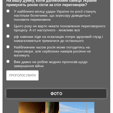
На вашу думку, коли далекобійні санкції України
примусять росію сісти за стіл переговорів?
У найближчі місяці удари України по росії стануть
настільки болючими, що агресору доведеться
поновити перемовини
Цього року не варто чекати поновлення переговорного
процесу. А от наступного - можливо все
рф навпаки піде на ескалацію попри здоровий глузд і
намагатиметься триматися до останнього
Найближчим часом росія може погодитись на
переговори, але серйозних намірів росіяни не
матимуть
Вже давно не роблю жодних прогнозів щодо
завершення війни
ФОТО