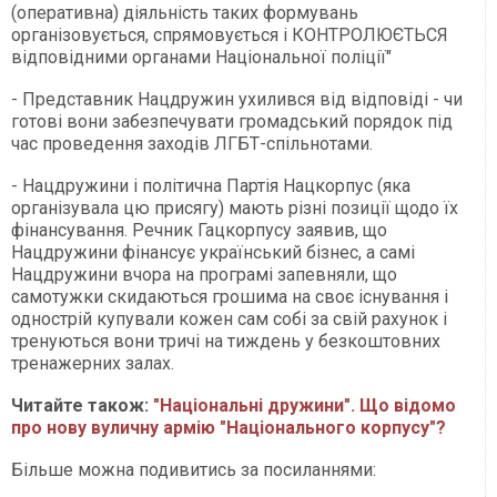
(оперативна) діяльність таких формувань
організовується, спрямовується і КОНТРОЛЮЄТЬСЯ
відповідними органами Національної поліції"
- Представник Нацдружин ухилився від відповіді - чи
готові вони забезпечувати громадський порядок під
час проведення заходів ЛГБТ-спільнотами.
- Нацдружини і політична Партія Нацкорпус (яка
організувала цю присягу) мають різні позиції щодо їх
фінансування. Речник Гацкорпусу заявив, що
Нацдружини фінансує український бізнес, а самі
Нацдружини вчора на програмі запевняли, що
самотужки скидаються грошима на своє існування і
однострій купували кожен сам собі за свій рахунок і
тренуються вони тричі на тиждень у безкоштовних
тренажерних залах.
Читайте також:
"Національні дружини". Що відомо
про нову вуличну армію "Національного корпусу"?
Більше можна подивитись за посиланнями: