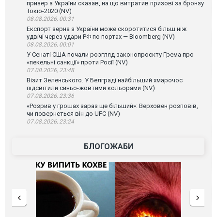
призер з України сказав, на що витратив призові за бронзу
Токіо-2020 (NV)
08.08.2026, 00:31
Експорт зерна з України може скоротитися більш ніж
удвічі через удари РФ по портах — Bloomberg (NV)
08.08.2026, 00:01
У Сенаті США почали розгляд законопроєкту Грема про
«пекельні санкції» проти Росії (NV)
07.08.2026, 23:48
Візит Зеленського. У Белграді найбільший хмарочос
підсвітили синьо-жовтими кольорами (NV)
07.08.2026, 23:36
«Розрив у грошах зараз ще більший»: Верховен розповів,
чи повернеться він до UFC (NV)
07.08.2026, 23:24
БЛОГОЖАБИ