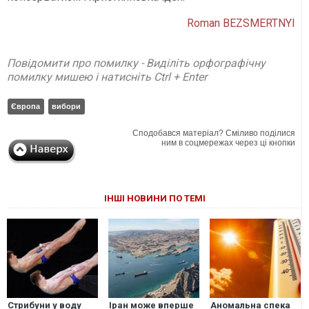
Roman BEZSMERTNYI
Повідомити про помилку - Виділіть орфографічну
помилку мишею і натисніть Ctrl + Enter
Європа
вибори
Сподобався матеріал? Сміливо поділися
ним в соцмережах через ці кнопки
ІНШІ НОВИНИ ПО ТЕМІ
Стрибуни у воду
Іран може вперше
Аномальна спека