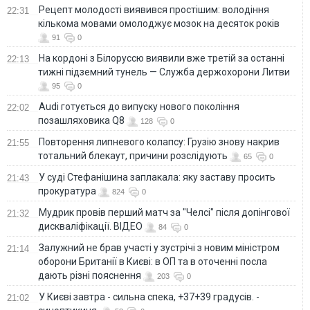
Рецепт молодості виявився простішим: володіння
22:31
кількома мовами омолоджує мозок на десяток років
91
0
На кордоні з Білоруссю виявили вже третій за останні
22:13
тижні підземний тунель — Служба держохорони Литви
95
0
Audi готується до випуску нового покоління
22:02
позашляховика Q8
128
0
Повторення липневого колапсу: Грузію знову накрив
21:55
тотальний блекаут, причини розслідують
65
0
У суді Стефанішина заплакала: яку заставу просить
21:43
прокуратура
824
0
Мудрик провів перший матч за "Челсі" після допінгової
21:32
дискваліфікації. ВІДЕО
84
0
Залужний не брав участі у зустрічі з новим міністром
21:14
оборони Британії в Києві: в ОП та в оточенні посла
дають різні пояснення
203
0
У Києві завтра - сильна спека, +37+39 градусів. -
21:02