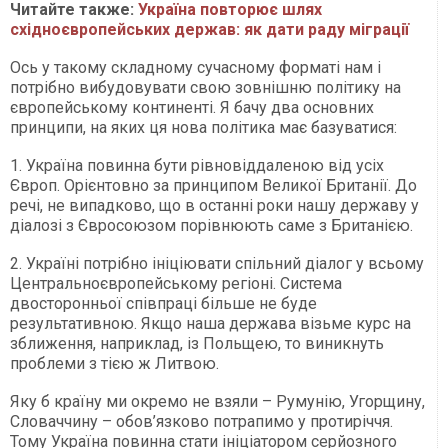
Читайте также:
Україна повторює шлях
східноєвропейських держав: як дати раду міграції
Ось у такому складному сучасному форматі нам і
потрібно вибудовувати свою зовнішню політику на
європейському континенті. Я бачу два основних
принципи, на яких ця нова політика має базуватися:
1. Україна повинна бути рівновіддаленою від усіх
Європ. Орієнтовно за принципом Великої Британії. До
речі, не випадково, що в останні роки нашу державу у
діалозі з Євросоюзом порівнюють саме з Британією.
2. Україні потрібно ініціювати спільний діалог у всьому
Центральноєвропейському регіоні. Система
двосторонньої співпраці більше не буде
результативною. Якщо наша держава візьме курс на
зближення, наприклад, із Польщею, то виникнуть
проблеми з тією ж Литвою.
Яку б країну ми окремо не взяли – Румунію, Угорщину,
Словаччину – обов’язково потрапимо у протиріччя.
Тому Україна повинна стати ініціатором серйозного