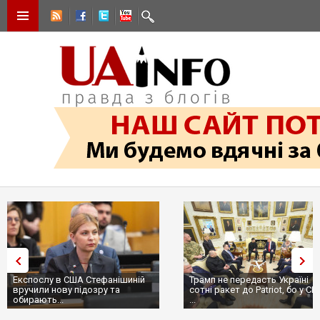
Експослу в США Стефанішиній
Трамп не передасть Україні
вручили нову підозру та
сотні ракет до Patriot, бо у С
обирають...
...