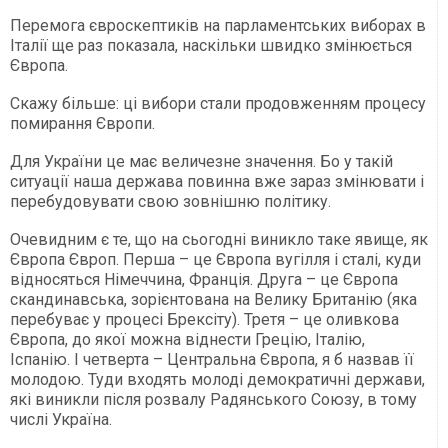
Перемога євроскептиків на парламентських виборах в
Італії ще раз показала, наскільки швидко змінюється
Європа.
Скажу більше: ці вибори стали продовженням процесу
помирання Європи.
Для України це має величезне значення. Бо у такій
ситуації наша держава повинна вже зараз змінювати і
перебудовувати свою зовнішню політику.
Очевидним є те, що на сьогодні виникло таке явище, як
Європа Європ. Перша – це Європа вугілля і сталі, куди
відносяться Німеччина, Франція. Друга – це Європа
скандинавська, зорієнтована на Велику Британію (яка
перебуває у процесі Брексіту). Третя – це оливкова
Європа, до якої можна віднести Грецію, Італію,
Іспанію. І четверта – Центральна Європа, я б назвав її
молодою. Туди входять молоді демократичні держави,
які виникли після розвалу Радянського Союзу, в тому
числі Україна.