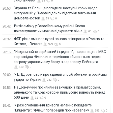
синоптикиня
53
0
Україна та Польща погодили наступні кроки щодо
20:53
ексгумацій: у Львові підбили підсумки виконання
домовленостей
79
0
Витік аміаку у Голосіївському районі Києва
20:42
локалізували: чи можна відкривати вікна
68
0
ФБР різко змінило курс і почало співпрацю з Росією та
20:32
Китаєм, - Reuters
373
0
"Надзвичайно серйозний інцидент", - керівництво МВС
20:16
та розвідка Німеччини терміново збираються через
загрозу українському борту в аеропорту Лейпцига
510
0
У ЦПД розповіли про єдиний спосіб обмежити російські
20:00
удари по Україні
242
0
На Донеччині посилили евакуацію: з Краматорська,
19:53
Біленького та Красноторки примусово вивезуть понад
500 дітей
32
0
У разі оголошення тривоги негайно покидайте
19:41
"Епіцентр": "Флеш" попередив про небезпеку
181
0