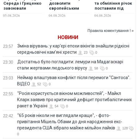
Середа і Гриценко
дозволити
та обміління річок
завоювали
європейським
поставили під
"бронзу"
країнам
загрозу
05.08.2026
04.08.2026
04.08.2026
чемпіонату Європи
розмінувати
енергосистему
Ормузьку протоку
Європи, - BBC
— Bloomberg
Правила коментування ! »
НОВИНИ
Зміна вірувань: у кар'єрі епохи вікінгів знайшли рідкісні
23:57
середньовічні кам’яні хрести
23
0
Достатньо було погладити: лемури на Мадагаскарі
23:30
стали жертвами людського вірусу
58
0
Неймар влаштував конфлікт після перемоги "Сантоса".
23:03
ВІДЕО
52
0
"Росія користується вікном можливостей", - Майкл
22:55
Кларк заявив про критичний дефіцит протибалістичних
ракет в Україні
54
0
"65 років ніколи не виглядали краще", - фото-
22:42
привітання Мішель Обами до дня народження екс-
президента США зібрало майже мільйон лайків
128
0