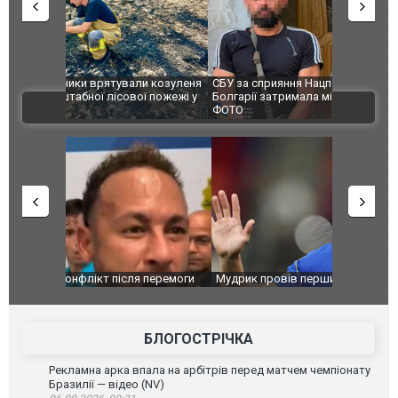
и козуленя
СБУ за сприяння Нацполіції та правоохоронців
Росіяни ат
ї пожежі у
Болгарії затримала міжнародного наркобарона.
одна людин
ВІДЕО
ФОТО
перемоги
Мудрик провів перший матч за "Челсі" після
Українські
допінгової дискваліфікації. ВІДЕО
під час лік
Франції
БЛОГОСТРІЧКА
Рекламна арка впала на арбітрів перед матчем чемпіонату
Бразилії — відео (NV)