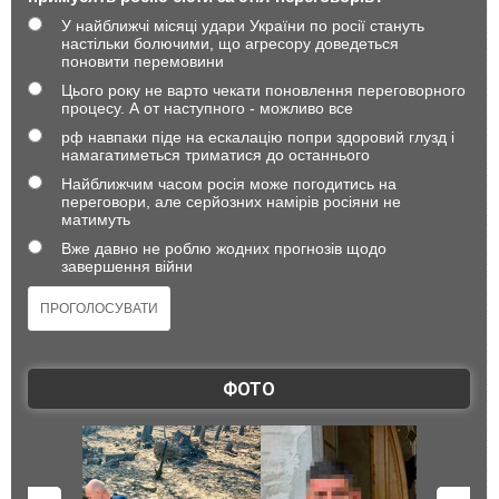
У найближчі місяці удари України по росії стануть
настільки болючими, що агресору доведеться
поновити перемовини
Цього року не варто чекати поновлення переговорного
процесу. А от наступного - можливо все
рф навпаки піде на ескалацію попри здоровий глузд і
намагатиметься триматися до останнього
Найближчим часом росія може погодитись на
переговори, але серйозних намірів росіяни не
матимуть
Вже давно не роблю жодних прогнозів щодо
завершення війни
ФОТО