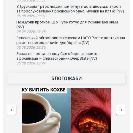
06.08.2026, 00:31
У Трускавці трьох людей притягнуть до відповідальності
за прослуховування російськомовної музики на пляжі (NV)
06.08.2026, 00:01
Похмурий прогноз. Що Путін готує для України цієї зими
(NV)
05.08.2026, 23:48
Зеленський обговорив із генсеком НАТО Рютте постачання
ракет-перехоплювачів для України (NV)
05.08.2026, 23:36
Зараз по просуваннях у Сил оборони паритет
з росіянами — співзасновник DeepState (NV)
05.08.2026, 23:24
БЛОГОЖАБИ