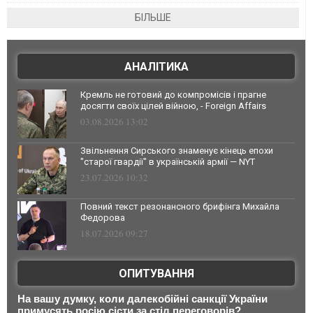
БІЛЬШЕ
АНАЛІТИКА
Кремль не готовий до компромісів і прагне
досягти своїх цілей війною, - Foreign Affairs
03.08.2026 13:02
Звільнення Сирського знаменує кінець епохи
"старої гвардії" в українській армії — NYT
23.07.2026 10:32
Повний текст резонансного брифінга Михайла
Федорова
18.07.2026 09:27
ОПИТУВАННЯ
На вашу думку, коли далекобійні санкції України
примусять росію сісти за стіл переговорів?