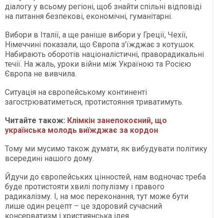
діалогу у всьому регіоні, щоб знайти спільні відповіді
на питання безпекові, економічні, гуманітарні.
Вибори в Італії, а ще раніше вибори у Греції, Чехії,
Німеччині показали, що Європа з’їжджає з котушок.
Набирають оборотів націоналістичні, праворадикальні
течії. На жаль, уроки війни між Україною та Росією
Європа не вивчила.
Ситуація на європейському континенті
загострюватиметься, протистояння триватимуть.
Читайте також:
Клімкін занепокоєний, що
українська молодь виїжджає за кордон
Тому ми мусимо також думати, як вибудувати політику
всередині нашого дому.
Йдучи до європейських цінностей, нам водночас треба
буде протистояти хвилі популізму і правого
радикалізму. І, на моє переконання, тут може бути
лише один рецепт – це здоровий сучасний
консерватизм і християнська ідея.