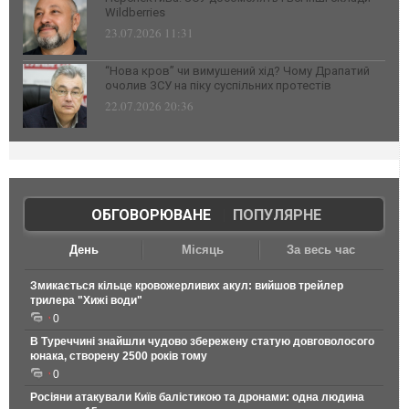
Wildberries
23.07.2026 11:31
“Нова кров” чи вимушений хід? Чому Драпатий
очолив ЗСУ на піку суспільних протестів
22.07.2026 20:36
ОБГОВОРЮВАНЕ
|
ПОПУЛЯРНЕ
День
Місяць
За весь час
Змикається кільце кровожерливих акул: вийшов трейлер
трилера "Хижі води"
0
В Туреччині знайшли чудово збережену статую довговолосого
юнака, створену 2500 років тому
0
Росіяни атакували Київ балістикою та дронами: одна людина