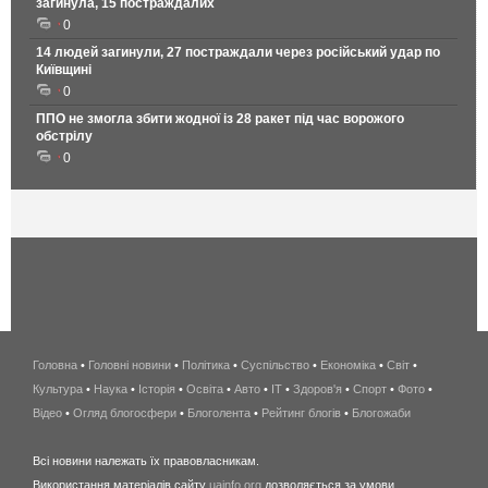
загинула, 15 постраждалих
0
14 людей загинули, 27 постраждали через російський удар по
Київщині
0
ППО не змогла збити жодної із 28 ракет під час ворожого
обстрілу
0
Головна
•
Головні новини
•
Політика
•
Суспільство
•
Економіка
беспроводной
•
Світ
•
Культура
•
Наука
•
Історія
•
Освіта
•
Авто
•
IT
•
Здоров'я
интернет
•
Спорт
•
Фото
•
Відео
•
Огляд блогосфери
•
Блоголента
•
Рейтинг блогів
киев
•
Блогожаби
и
Всі новини належать їх правовласникам.
область
Використання матеріалів сайту
uainfo.org
дозволяється за умови
wimax