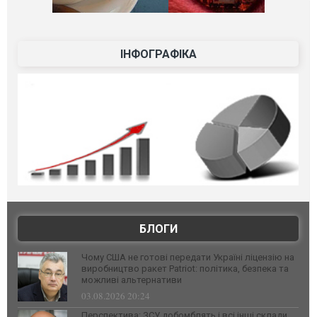
ІНФОГРАФІКА
БЛОГИ
Чому США не готові передати Україні ліцензію на
виробництво ракет Patriot: політика, безпека та
можливі альтернативи
03.08.2026 20:24
Перспектива: ЗСУ добомблять і всі інші склади