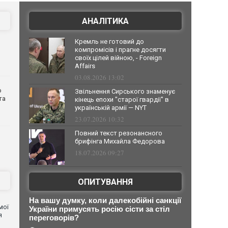
АНАЛІТИКА
Кремль не готовий до
компромісів і прагне досягти
своїх цілей війною, - Foreign
Affairs
03.08.2026 13:02
о
Звільнення Сирського знаменує
та
кінець епохи "старої гвардії" в
українській армії — NYT
23.07.2026 10:32
Повний текст резонансного
брифінга Михайла Федорова
18.07.2026 09:27
ОПИТУВАННЯ
На вашу думку, коли далекобійні санкції
мої
України примусять росію сісти за стіл
я
переговорів?