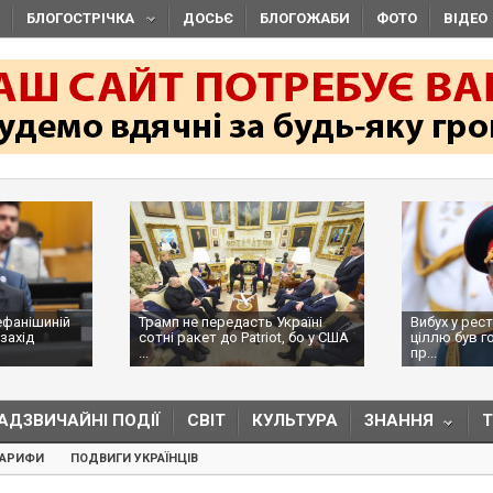
БЛОГОСТРІЧКА
ДОСЬЄ
БЛОГОЖАБИ
ФОТО
ВІДЕО
ефанішиній
Трамп не передасть Україні
Вибух у рес
захід
сотні ракет до Patriot, бо у США
ціллю був г
...
пр...
АДЗВИЧАЙНІ ПОДІЇ
СВІТ
КУЛЬТУРА
ЗНАННЯ
ТАРИФИ
ПОДВИГИ УКРАЇНЦІВ