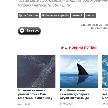
Повідомити про помилку - Виділіть орфографічн
мишею і натисніть Ctrl + Enter
Джон Салстон
Нобелівська премія
вчений
геном
Сподобався матері
ним в соцме
ІНШІ НОВИНИ ПО ТЕМІ
В океані знайшли
Ель-Ніньо жене
Льо
уламки літака Pan
хижаків до берега:
чог
American, який зник у
акули мігрують до
мор
1952-му біля Пуерто-
популярних пляжів
чер
22.07.2026
14.06.2026
09.0
Рико
оке