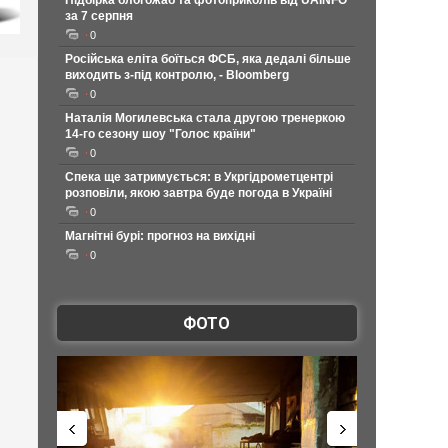
Підбірка блогожаб та фотоприколів від UAINFO
за 7 серпня
0
Російська еліта боїться ФСБ, яка дедалі більше
виходить з-під контролю, - Bloomberg
0
Наталія Могилевська стала другою тренеркою
14-го сезону шоу "Голос країни"
0
Спека ще затримується: в Укргідрометцентрі
розповіли, якою завтра буде погода в Україні
0
Магнітні бурі: прогноз на вихідні
0
ФОТО