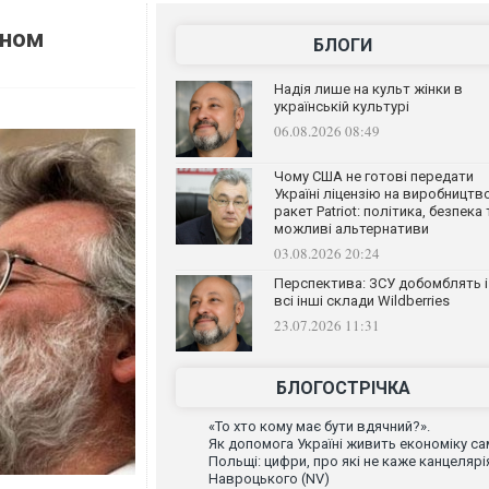
еном
БЛОГИ
Надія лише на культ жінки в
українській культурі
06.08.2026 08:49
Чому США не готові передати
Україні ліцензію на виробництв
ракет Patriot: політика, безпека 
можливі альтернативи
03.08.2026 20:24
Перспектива: ЗСУ добомблять і
всі інші склади Wildberries
23.07.2026 11:31
БЛОГОСТРІЧКА
«То хто кому має бути вдячний?».
Як допомога Україні живить економіку са
Польщі: цифри, про які не каже канцелярі
Навроцького (NV)