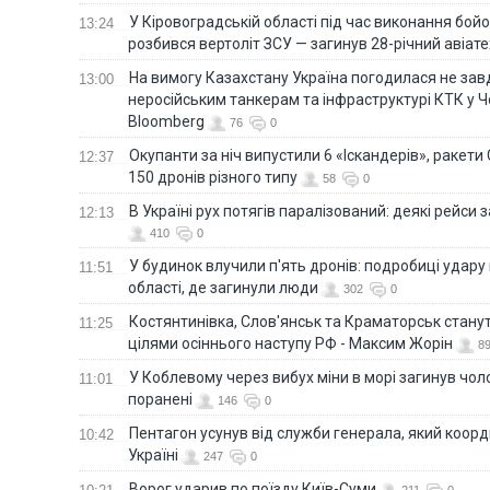
У Кіровоградській області під час виконання бой
13:24
розбився вертоліт ЗСУ — загинув 28-річний авіате
На вимогу Казахстану Україна погодилася не зав
13:00
неросійським танкерам та інфраструктурі КТК у 
Bloomberg
76
0
Окупанти за ніч випустили 6 «Іскандерів», ракети
12:37
150 дронів різного типу
58
0
В Україні рух потягів паралізований: деякі рейси
12:13
410
0
У будинок влучили п'ять дронів: подробиці удару 
11:51
області, де загинули люди
302
0
Костянтинівка, Слов'янськ та Краматорськ стану
11:25
цілями осіннього наступу РФ - Максим Жорін
8
У Коблевому через вибух міни в морі загинув чоло
11:01
поранені
146
0
Пентагон усунув від служби генерала, який коор
10:42
Україні
247
0
Ворог ударив по поїзду Київ-Суми
211
0