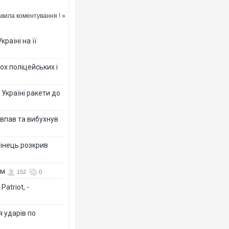
вила коментування ! »
Ворог завдав комбінованого у
раїні на її
двоє поранених. Ще десятеро
після атаки БПЛА по ринку на 
ох поліцейських і
 Україні ракети до
 впав та вибухнув
бінець розкрив
Вже вивели на тести: Ferrari г
ом
152
0
позашляховика Purosangue. В
atriot, -
я ударів по