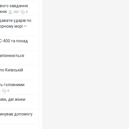
ового завдання
хнік
202
0
давати ударів по
Чорному морі —
 С-400 та понад
 запізнюються
по Київській
ть головними
9
0
вік, дві жінки
динував допомогу