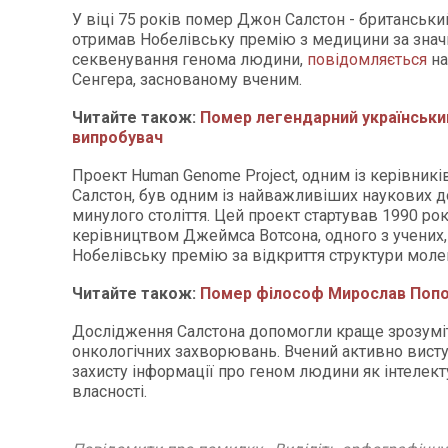
У віці 75 років помер Джон Салстон - британський
отримав Нобелівську премію з медицини за знач
секвенування генома людини,
повідомляється
на
Сенгера, заснованому вченим.
Читайте також:
Помер легендарний українськи
випробувач
Проект Human Genome Project, одним із керівникі
Салстон, був одним із найважливіших наукових 
минулого століття. Цей проект стартував 1990 рок
керівництвом Джеймса Вотсона, одного з учених,
Нобелівську премію за відкриття структури мол
Читайте також:
Помер філософ Мирослав Поп
Дослідження Салстона допомогли краще зрозумі
онкологічних захворювань. Вчений активно вист
захисту інформації про геном людини як інтелект
власності.