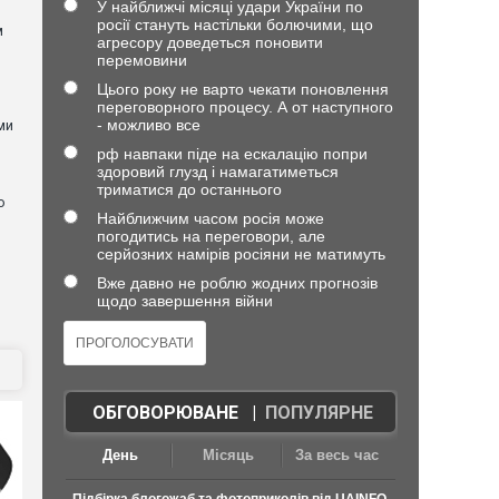
У найближчі місяці удари України по
росії стануть настільки болючими, що
м
агресору доведеться поновити
перемовини
Цього року не варто чекати поновлення
переговорного процесу. А от наступного
- можливо все
ми
рф навпаки піде на ескалацію попри
здоровий глузд і намагатиметься
триматися до останнього
о
Найближчим часом росія може
погодитись на переговори, але
серйозних намірів росіяни не матимуть
Вже давно не роблю жодних прогнозів
щодо завершення війни
ОБГОВОРЮВАНЕ
|
ПОПУЛЯРНЕ
День
Місяць
За весь час