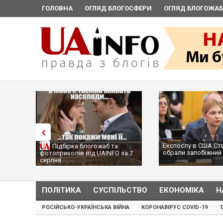
ГОЛОВНА
ОГЛЯД БЛОГОСФЕРИ
ОГЛЯД БЛОГОЖАБ
Експослу в США Ст
Підбірка блогожаб та
обрали запобіжний 
фотоприколів від UAINFO за 7
серпня
ПОЛІТИКА
СУСПІЛЬСТВО
ЕКОНОМІКА
Н
РОСІЙСЬКО-УКРАЇНСЬКА ВІЙНА
КОРОНАВІРУС COVID-19