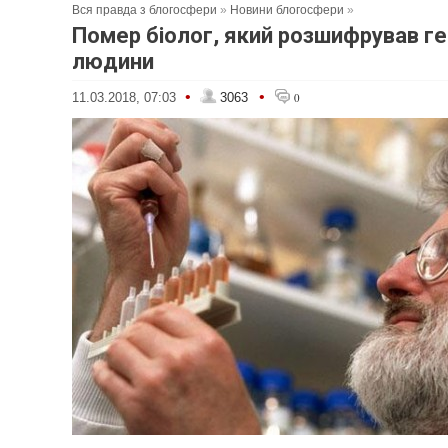
Вся правда з блогосфери
»
Новини блогосфери
»
Помер біолог, який розшифрував г
людини
•
•
11.03.2018, 07:03
3063
0