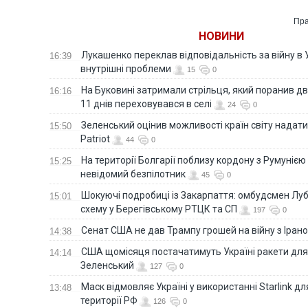
Пра
НОВИНИ
Лукашенко переклав відповідальність за війну в Ук
16:39
внутрішні проблеми
15
0
На Буковині затримали стрільця, який поранив дв
16:16
11 днів переховувався в селі
24
0
Зеленський оцінив можливості країн світу надати
15:50
Patriot
44
0
На території Болгарії поблизу кордону з Румунією
15:25
невідомий безпілотник
45
0
Шокуючі подробиці із Закарпаття: омбудсмен Лу
15:01
схему у Берегівському РТЦК та СП
197
0
Сенат США не дав Трампу грошей на війну з Іран
14:38
США щомісяця постачатимуть Україні ракети для P
14:14
Зеленський
127
0
Маск відмовляє Україні у використанні Starlink дл
13:48
території РФ
126
0