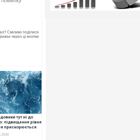
у помилку
ал? Сміливо поділися
режах через ці кнопки
довики тут ні до
о: підвищення рівня
я прискорюється
ез нагрівання
6.2026
анів — дослідження