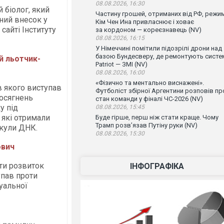
08.08.2026, 16:30
 біолог, який
Частину грошей, отриманих від РФ, режи
ний внесок у
Кім Чен Ина привласнює і ховає
 сайті Інституту
за кордоном — кореєзнавець (NV)
08.08.2026, 16:15
У Німеччині помітили підозрілі дрони над
базою Бундесверу, де ремонтують систе
й льотчик-
Patriot — ЗМІ (NV)
08.08.2026, 16:00
«Фізично та ментально виснажені».
в якого виступав
Футболіст збірної Аргентини розповів пр
досягнень
стан команди у фіналі ЧС-2026 (NV)
у під
08.08.2026, 15:45
 які отримали
Буде гірше, перш ніж стати краще. Чому
Трамп розв’язав Путіну руки (NV)
екули ДНК.
08.08.2026, 15:30
ович
ти розвиток
ІНФОГРАФІКА
упав проти
уальної