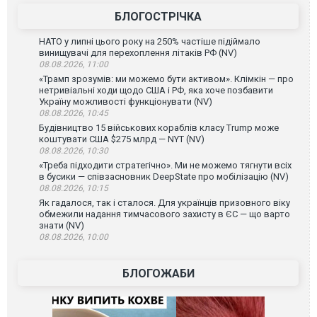
БЛОГОСТРІЧКА
НАТО у липні цього року на 250% частіше підіймало
винищувачі для перехоплення літаків РФ (NV)
08.08.2026, 11:00
«Трамп зрозумів: ми можемо бути активом». Клімкін — про
нетривіальні ходи щодо США і РФ, яка хоче позбавити
Україну можливості функціонувати (NV)
08.08.2026, 10:45
Будівництво 15 військових кораблів класу Trump може
коштувати США $275 млрд — NYT (NV)
08.08.2026, 10:30
«Треба підходити стратегічно». Ми не можемо тягнути всіх
в бусики — співзасновник DeepState про мобілізацію (NV)
08.08.2026, 10:15
Як гадалося, так і сталося. Для українців призовного віку
обмежили надання тимчасового захисту в ЄС — що варто
знати (NV)
08.08.2026, 10:00
БЛОГОЖАБИ