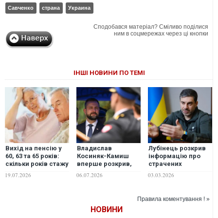
Савченко
страна
Украина
Сподобався матеріал? Сміливо поділися
ним в соцмережах через ці кнопки
ІНШІ НОВИНИ ПО ТЕМІ
Вихід на пенсію у
Владислав
Лубінець розкрив
60, 63 та 65 років:
Косиняк-Камиш
інформацію про
скільки років стажу
вперше розкрив,
страчених
знадобиться
скільки Польща
українських
19.07.2026
06.07.2026
03.03.2026
українцям у 2026–
витратила на
військовополонених
2027 роках
військову
допомогу Україні
Правила коментування ! »
НОВИНИ