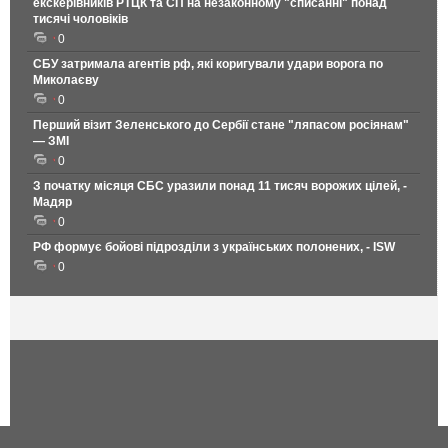
екскерівників РТЦК та СП на незаконному "списанні" понад
тисячі чоловіків
0
СБУ затримала агентів рф, які коригували удари ворога по
Миколаєву
0
Перший візит Зеленського до Сербії стане "ляпасом росіянам"
— ЗМІ
0
З початку місяця СБС уразили понад 11 тисяч ворожих цілей, -
Мадяр
0
РФ формує бойові підрозділи з українських полонених, - ISW
0