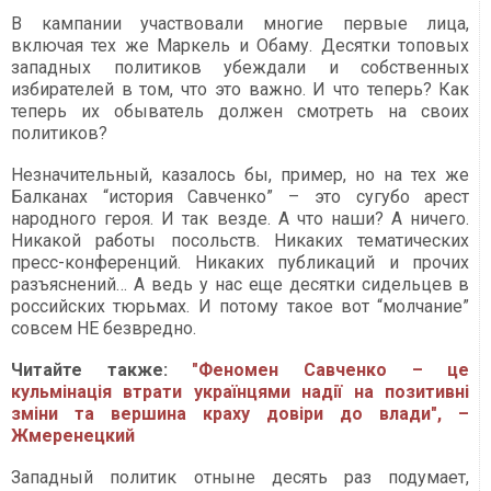
В кампании участвовали многие первые лица,
включая тех же Маркель и Обаму. Десятки топовых
западных политиков убеждали и собственных
избирателей в том, что это важно. И что теперь? Как
теперь их обыватель должен смотреть на своих
политиков?
Незначительный, казалось бы, пример, но на тех же
Балканах “история Савченко” – это сугубо арест
народного героя. И так везде. А что наши? А ничего.
Никакой работы посольств. Никаких тематических
пресс-конференций. Никаких публикаций и прочих
разъяснений… А ведь у нас еще десятки сидельцев в
российских тюрьмах. И потому такое вот “молчание”
совсем НЕ безвредно.
Читайте также:
"Феномен Савченко – це
кульмінація втрати українцями надії на позитивні
зміни та вершина краху довіри до влади", –
Жмеренецкий
Западный политик отныне десять раз подумает,