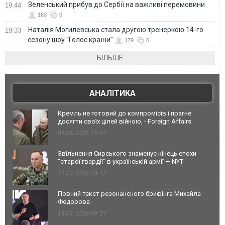
Зеленський прибув до Сербії на важливі перемовини
19:44
163
0
Наталія Могилевська стала другою тренеркою 14-го
19:33
сезону шоу "Голос країни"
179
0
БІЛЬШЕ
АНАЛІТИКА
Кремль не готовий до компромісів і прагне
досягти своїх цілей війною, - Foreign Affairs
03.08.2026 13:02
Звільнення Сирського знаменує кінець епохи
"старої гвардії" в українській армії — NYT
23.07.2026 10:32
Повний текст резонансного брифінга Михайла
Федорова
18.07.2026 09:27