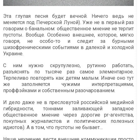
Эта глупая песня будет вечной. Ничего ведь не
меняется под Печерской Луной). Уже не в первый раз
говорим о банальном: общественное мнение не терпит
пустоты. Вообще. Особенно внешнее, которое, мягко
говоря, не особо-то и следит за бурными
шизофреническими событиями в далекой и холодной
Украине.
С ним нужно скрупулезно, рутинно работать,
разъяснять по тысяче раз самое элементарное.
Терпеливо повторять как детям малым. Иначе оно тут
же заполняется чужими интерпретациями,
проффэйками и собственным разочарованием.
И дело даже не в пресловутой российской медийной
гибридности, тоннами заливающей западное
общественное мнение через дорогие pr-агентства,
покупных журналистов и политических полезных
идиотов). А в том, что пустоты не бывает…
Наше неумение вести внешние коммуникации просто