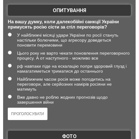
ОПИТУВАННЯ
На вашу думку, коли далекобійні санкції України
примусять росію сісти за стіл переговорів?
У найближчі місяці удари України по росії стануть
настільки болючими, що агресору доведеться
поновити перемовини
Цього року не варто чекати поновлення переговорного
процесу. А от наступного - можливо все
рф навпаки піде на ескалацію попри здоровий глузд і
намагатиметься триматися до останнього
Найближчим часом росія може погодитись на
переговори, але серйозних намірів росіяни не
матимуть
Вже давно не роблю жодних прогнозів щодо
завершення війни
ФОТО