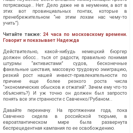
потрясающе… Нет. Дело даже не в неумении, а вот в
этих вот провинциальных понтах, которые в
пренебрежительном “не этим лохам нас чему-то
учить”).
Читайте также:
24 часа по московскому времени.
Говорит и показывает Надежда
Действительно, какой-нибудь немецкий бюргер
должен обосс… ться от радости, правильно понимая
штурмы “активистами” судов, бесконечные
факельные шествия, массовую трудовую эмиграцию,
резкий рост нашей инвест-привлекательности по
причине еще более резкого роста числа
“экономических обысков и отжатий”. Зачем ему что-то
объяснять?) И уж точно он должен был запросто
понять все эти странности с Савченко/Рубаном…
Давайте переиначу. На протяжении года, пока
Савченко сидела в российской тюрьме, в
евроатлантическом мире была развернута
беспрецедентная кампания по ее освобождению.