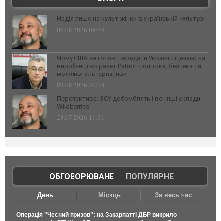
Надія лише на культ жінки в українській культурі
06.08.2026 08:49
Чому США не готові передати Україні ліцензію на
виробництво ракет Patriot: політика, безпека та
можливі альтернативи
03.08.2026 20:24
Перспектива: ЗСУ добомблять і всі інші склади
Wildberries
23.07.2026 11:31
ОБГОВОРЮВАНЕ
|
ПОПУЛЯРНЕ
День
Місяць
За весь час
Операція "Чесний призов": на Закарпатті ДБР викрило