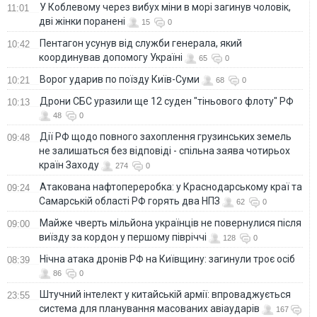
У Коблевому через вибух міни в морі загинув чоловік,
11:01
дві жінки поранені
15
0
Пентагон усунув від служби генерала, який
10:42
координував допомогу Україні
65
0
Ворог ударив по поїзду Київ-Суми
10:21
68
0
Дрони СБС уразили ще 12 суден "тіньового флоту" РФ
10:13
48
0
Дії РФ щодо повного захоплення грузинських земель
09:48
не залишаться без відповіді - спільна заява чотирьох
країн Заходу
274
0
Атакована нафтопереробка: у Краснодарському краї та
09:24
Самарській області РФ горять два НПЗ
62
0
Майже чверть мільйона українців не повернулися після
09:00
виїзду за кордон у першому півріччі
128
0
Нічна атака дронів РФ на Київщину: загинули троє осіб
08:39
86
0
Штучний інтелект у китайській армії: впроваджується
23:55
система для планування масованих авіаударів
167