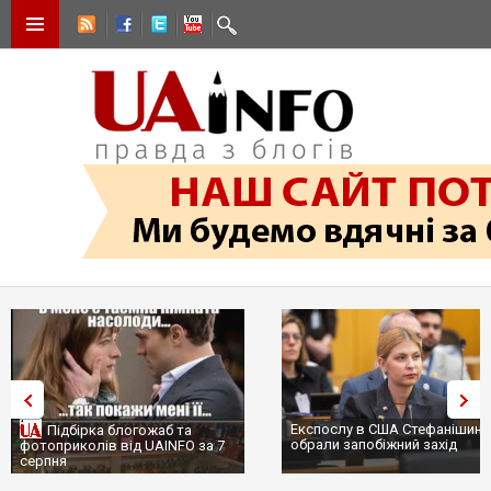
Експослу в США Стефанішині
Підбірка блогожаб та
обрали запобіжний захід
фотоприколів від UAINFO за 7
серпня