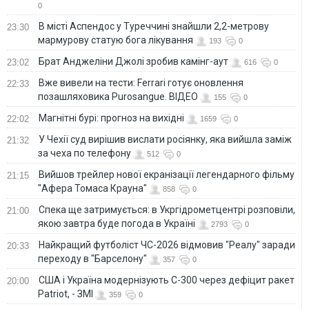
0
В місті Аспендос у Туреччині знайшли 2,2-метрову
23:30
мармурову статую бога лікування
193
0
Брат Анджеліни Джолі зробив камінг-аут
23:02
616
0
Вже вивели на тести: Ferrari готує оновлення
22:33
позашляховика Purosangue. ВІДЕО
155
0
Магнітні бурі: прогноз на вихідні
22:02
1659
0
У Чехії суд вирішив вислати росіянку, яка вийшла заміж
21:32
за чеха по телефону
512
0
Вийшов трейлер нової екранізації легендарного фільму
21:15
"Афера Томаса Крауна"
858
0
Спека ще затримується: в Укргідрометцентрі розповіли,
21:00
якою завтра буде погода в Україні
2793
0
Найкращий футболіст ЧС-2026 відмовив "Реалу" заради
20:33
переходу в "Барселону"
357
0
США і Україна модернізують С-300 через дефіцит ракет
20:00
Patriot, - ЗМІ
359
0