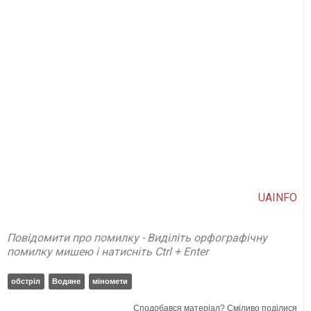
UAINFO
Повідомити про помилку - Виділіть орфографічну
помилку мишею і натисніть Ctrl + Enter
обстріл
Водяне
міномети
Сподобався матеріал? Сміливо поділися