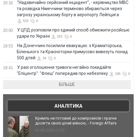
"Надзвичайно серйозний інцидент", - керівництво МВС
20:16
та розвідка Німеччини терміново збираються через
загрозу українському борту в аеропорту Лейпцига
533
0
У ЦПД розповіли про єдиний спосіб обмежити російські
20:00
удари по Україні
253
0
На Донеччині посилили евакуацію: з Краматорська,
19:53
Біленького та Красноторки примусово вивезуть понад
500 дітей
34
0
У разі оголошення тривоги негайно покидайте
19:41
"Епіцентр": "Флеш" попередив про небезпеку
195
0
БІЛЬШЕ
АНАЛІТИКА
Кремль не готовий до компромісів і прагне
досягти своїх цілей війною, - Foreign Affairs
03.08.2026 13:02