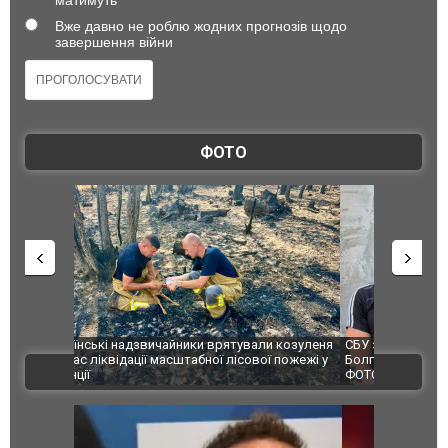
Вже давно не роблю жодних прогнозів щодо
завершення війни
ФОТО
и козуленя
СБУ за сприяння Нацполіції та правоохоронців
Росіяни ат
ї пожежі у
Болгарії затримала міжнародного наркобарона.
одна людин
ВІДЕО
ФОТО