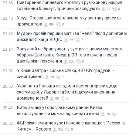
Повторення липневого колапсу: Грузію знову накрив
21:55
тотальний блекаут, причини розслідують
71
0
У суді Стефанішина заплакала: яку заставу просить
21:43
прокуратура
894
0
Мудрик провів перший матч за "Челсі" після допінгової
21:32
дискваліфікації. ВІДЕО
86
0
Залужний не брав участі у зустрічі з новим міністром
21:14
оборони Британії в Києві: в ОП та в оточенні посла
дають різні пояснення
208
0
У Києві завтра - сильна спека, +37+39 градусів. -
21:02
синоптикиня
58
0
Україна та Польща погодили наступні кроки щодо
20:53
ексгумацій: у Львові підбили підсумки виконання
домовленостей
80
0
Витік аміаку у Голосіївському районі Києва
20:42
локалізували: чи можна відкривати вікна
70
0
ФБР різко змінило курс і почало співпрацю з Росією та
20:32
Китаєм, - Reuters
387
0