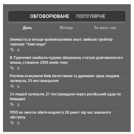
ОБГОВОРЮВАНЕ
|
ПОПУЛЯРНЕ
День
Місяць
За весь час
Змикається кільце кровожерливих акул: вийшов трейлер
трилера "Хижі води"
0
В Туреччині знайшли чудово збережену статую довговолосого
юнака, створену 2500 років тому
0
Росіяни атакували Київ балістикою та дронами: одна людина
загинула, 15 постраждалих
0
14 людей загинули, 27 постраждали через російський удар по
Київщині
0
ППО не змогла збити жодної із 28 ракет під час ворожого
обстрілу
0