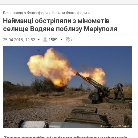
Вся правда з блогосфери
»
Новини блогосфери
»
Найманці обстріляли з мінометів
селище Водяне поблизу Маріуполя
•
•
25.04.2018, 12:52
1589
0
Зранку проросійські наймити обстріляли з мінометів