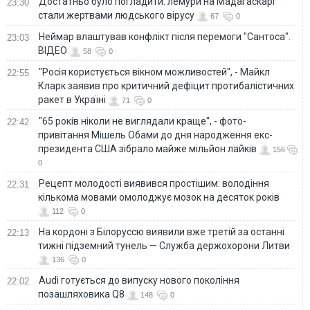
Достатньо було погладити: лемури на Мадагаскарі
23:30
стали жертвами людського вірусу
67
0
Неймар влаштував конфлікт після перемоги "Сантоса".
23:03
ВІДЕО
58
0
"Росія користується вікном можливостей", - Майкл
22:55
Кларк заявив про критичний дефіцит протибалістичних
ракет в Україні
71
0
"65 років ніколи не виглядали краще", - фото-
22:42
привітання Мішель Обами до дня народження екс-
президента США зібрало майже мільйон лайків
156
0
Рецепт молодості виявився простішим: володіння
22:31
кількома мовами омолоджує мозок на десяток років
112
0
На кордоні з Білоруссю виявили вже третій за останні
22:13
тижні підземний тунель — Служба держохорони Литви
136
0
Audi готується до випуску нового покоління
22:02
позашляховика Q8
148
0