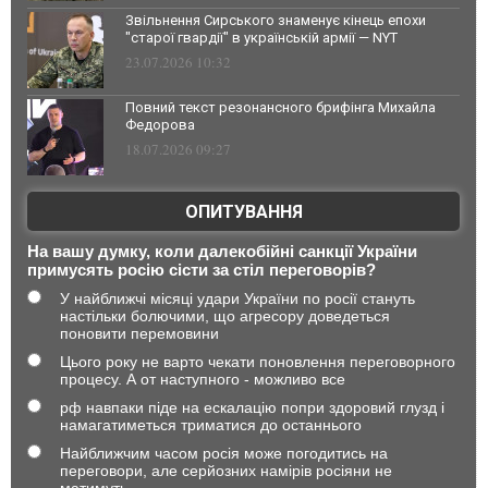
Звільнення Сирського знаменує кінець епохи
"старої гвардії" в українській армії — NYT
23.07.2026 10:32
Повний текст резонансного брифінга Михайла
Федорова
18.07.2026 09:27
ОПИТУВАННЯ
На вашу думку, коли далекобійні санкції України
примусять росію сісти за стіл переговорів?
У найближчі місяці удари України по росії стануть
настільки болючими, що агресору доведеться
поновити перемовини
Цього року не варто чекати поновлення переговорного
процесу. А от наступного - можливо все
рф навпаки піде на ескалацію попри здоровий глузд і
намагатиметься триматися до останнього
Найближчим часом росія може погодитись на
переговори, але серйозних намірів росіяни не
матимуть