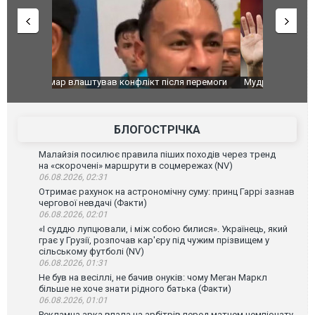
перемоги
Мудрик провів перший матч за "Челсі" після
Українські
допінгової дискваліфікації. ВІДЕО
під час лік
Франції
БЛОГОСТРІЧКА
Малайзія посилює правила піших походів через тренд
на «скорочені» маршрути в соцмережах (NV)
06.08.2026, 02:31
Отримає рахунок на астрономічну суму: принц Гаррі зазнав
чергової невдачі (Факти)
06.08.2026, 02:01
«І суддю лупцювали, і між собою билися». Українець, який
грає у Грузії, розпочав кар'єру під чужим прізвищем у
сільському футболі (NV)
06.08.2026, 01:31
Не був на весіллі, не бачив онуків: чому Меган Маркл
більше не хоче знати рідного батька (Факти)
06.08.2026, 01:01
Рекламна арка впала на арбітрів перед матчем чемпіонату