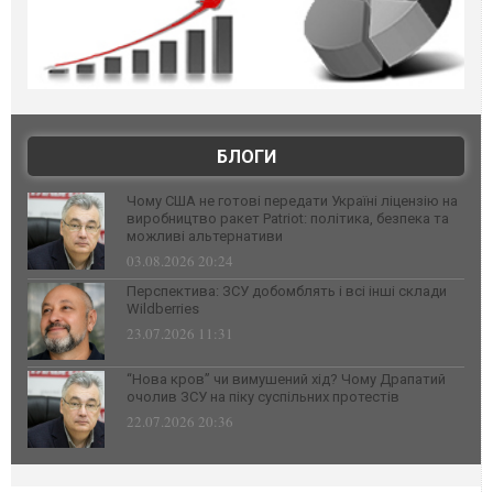
БЛОГИ
Чому США не готові передати Україні ліцензію на
виробництво ракет Patriot: політика, безпека та
можливі альтернативи
03.08.2026 20:24
Перспектива: ЗСУ добомблять і всі інші склади
Wildberries
23.07.2026 11:31
“Нова кров” чи вимушений хід? Чому Драпатий
очолив ЗСУ на піку суспільних протестів
22.07.2026 20:36