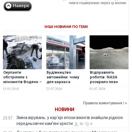
ним в соцмережах через ці кнопки
ІНШІ НОВИНИ ПО ТЕМІ
Окупанти
Будівництво
Відправлять
обстріляли з
автомийки: чому
роботів: NASA
мінометів Водяне –
для каркаса
розкрило план
штаб АТО
потрібна
будівництва
15.03.2018
23.07.2026
01.07.2026
оцинкована труба
першої місячної
бази в 2029 році
Правила коментування ! »
НОВИНИ
Зміна вірувань: у кар'єрі епохи вікінгів знайшли рідкісні
23:57
середньовічні кам’яні хрести
30
0