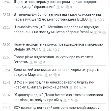
Як діяти пасажирам у разі загрози під час подорожі -
22:42
поради від "Укрзалізниці"
58
0
В Таїланді футболіст загинув від удару блискавки під
22:31
час матчу: ще 12 людей постраждали. ВІДЕО
71
0
"Немає чіткого „ні“", - Михайло Федоров не відкидає
22:13
повернення на посаду міністра оборони України
57
0
Huawei виходить на ринок позашляховиків з моделлю
22:02
Stelato G9. ФОТО
182
0
Трамп різко відреагував на чутки про конфлікт з
21:58
Гегсетом
67
0
Зеленський анонсував звільнення через ситуацію із
21:54
водою в Марганці
67
0
В Україні розподіляти електроенергію будуть по-
21:43
новому: Шмигаль розкрив деталі
130
0
"Я доначу щодня": Даша Астаф'єва різко висловилася
21:32
про зірок, які забули про війну
109
0
ЗСУ взяли під вогневий контроль ключовий маршрут
21:15