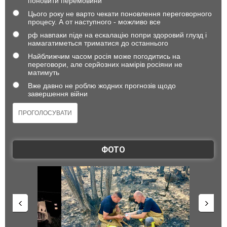
поновити перемовини
Цього року не варто чекати поновлення переговорного
процесу. А от наступного - можливо все
рф навпаки піде на ескалацію попри здоровий глузд і
намагатиметься триматися до останнього
Найближчим часом росія може погодитись на
переговори, але серйозних намірів росіяни не
матимуть
Вже давно не роблю жодних прогнозів щодо
завершення війни
ФОТО