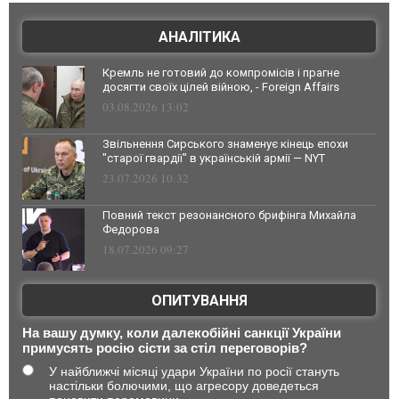
АНАЛІТИКА
Кремль не готовий до компромісів і прагне
досягти своїх цілей війною, - Foreign Affairs
03.08.2026 13:02
Звільнення Сирського знаменує кінець епохи
"старої гвардії" в українській армії — NYT
23.07.2026 10:32
Повний текст резонансного брифінга Михайла
Федорова
18.07.2026 09:27
ОПИТУВАННЯ
На вашу думку, коли далекобійні санкції України
примусять росію сісти за стіл переговорів?
У найближчі місяці удари України по росії стануть
настільки болючими, що агресору доведеться