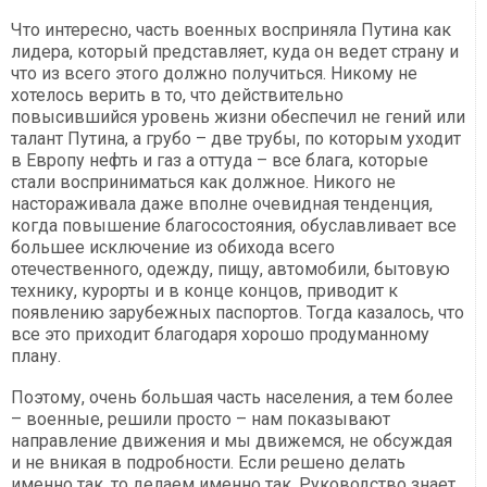
Что интересно, часть военных восприняла Путина как
лидера, который представляет, куда он ведет страну и
что из всего этого должно получиться. Никому не
хотелось верить в то, что действительно
повысившийся уровень жизни обеспечил не гений или
талант Путина, а грубо – две трубы, по которым уходит
в Европу нефть и газ а оттуда – все блага, которые
стали восприниматься как должное. Никого не
настораживала даже вполне очевидная тенденция,
когда повышение благосостояния, обуславливает все
большее исключение из обихода всего
отечественного, одежду, пищу, автомобили, бытовую
технику, курорты и в конце концов, приводит к
появлению зарубежных паспортов. Тогда казалось, что
все это приходит благодаря хорошо продуманному
плану.
Поэтому, очень большая часть населения, а тем более
– военные, решили просто – нам показывают
направление движения и мы движемся, не обсуждая
и не вникая в подробности. Если решено делать
именно так, то делаем именно так. Руководство знает