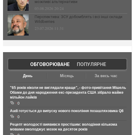
можливі альтернативи
03.08.2026 20:24
Перспектива: ЗСУ добомблять і всі інші склади
Wildberries
23.07.2026 11:31
ОБГОВОРЮВАНЕ
|
ПОПУЛЯРНЕ
День
Місяць
За весь час
"65 років ніколи не виглядали краще", - фото-привітання Мішель
Обами до дня народження екс-президента США зібрало майже
мільйон лайків
0
Audi готується до випуску нового покоління позашляховика Q8
0
Рецепт молодості виявився простішим: володіння кількома
мовами омолоджує мозок на десяток років