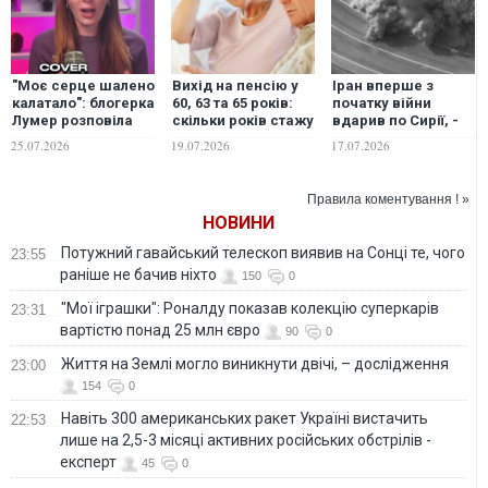
"Моє серце шалено
Вихід на пенсію у
Іран вперше з
калатало": блогерка
60, 63 та 65 років:
початку війни
Лумер розповіла
скільки років стажу
вдарив по Сирії, -
про пережиту
знадобиться
Reuters
25.07.2026
19.07.2026
17.07.2026
повітряну тривогу
українцям у 2026–
2027 роках
Правила коментування ! »
НОВИНИ
Потужний гавайський телескоп виявив на Сонці те, чого
23:55
раніше не бачив ніхто
150
0
"Мої іграшки": Роналду показав колекцію суперкарів
23:31
вартістю понад 25 млн євро
90
0
Життя на Землі могло виникнути двічі, – дослідження
23:00
154
0
Навіть 300 американських ракет Україні вистачить
22:53
лише на 2,5-3 місяці активних російських обстрілів -
експерт
45
0