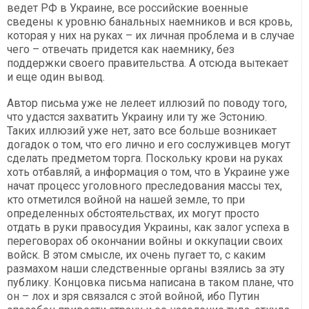
ведет РФ в Украине, все российские военные
сведены к уровню банальных наемников и вся кровь,
которая у них на руках – их личная проблема и в случае
чего – отвечать придется как наемнику, без
поддержки своего правительства. А отсюда вытекает
и еще один вывод.
Автор письма уже не лелеет иллюзий по поводу того,
что удастся захватить Украину или ту же Эстонию.
Таких иллюзий уже нет, зато все больше возникает
догадок о том, что его лично и его сослуживцев могут
сделать предметом торга. Поскольку крови на руках
хоть отбавляй, а информация о том, что в Украине уже
начат процесс уголовного преследования массы тех,
кто отметился войной на нашей земле, то при
определенных обстоятельствах, их могут просто
отдать в руки правосудия Украины, как залог успеха в
переговорах об окончании войны и оккупации своих
войск. В этом смысле, их очень пугает то, с каким
размахом наши следственные органы взялись за эту
публику. Концовка письма написана в таком плане, что
он – лох и зря связался с этой войной, ибо Путин