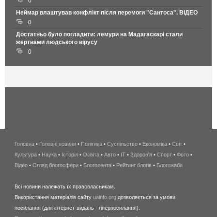
0
Неймар влаштував конфлікт після перемоги "Сантоса". ВІДЕО
0
Достатньо було погладити: лемури на Мадагаскарі стали
жертвами людського вірусу
0
Головна
•
Головні новини
•
Політика
•
Суспільство
•
Економіка
беспроводной
•
Світ
•
Культура
•
Наука
•
Історія
•
Освіта
•
Авто
•
IT
•
Здоров'я
интернет
•
Спорт
•
Фото
•
Відео
•
Огляд блогосфери
•
Блоголента
•
Рейтинг блогів
киев
•
Блогожаби
и
Всі новини належать їх правовласникам.
область
Використання матеріалів сайту
uainfo.org
дозволяється за умови
wimax
посилання (для інтернет-видань - гіперпосилання).
интернет