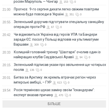
росіян Маріуполь — Чонгар
153
0
Прогноз: 9-го серпня дихати легко свіжим повітрям
21:00
можна буде повсюди в Україні
351
0
Зеленський доручив підготувати спеціальну санкційну
20:55
операцію проти РФ
67
0
Чи відмовиться Україна від героїв УПА та Бандери
20:42
заради ЄС: посол у Польщі відповів на ультиматуми
Варшави
309
0
Колишній головний тренер "Шахтаря" очолив один із
20:33
найкращих клубів Саудівської Аравії
94
0
Зеленський підписав укази про звільнення ще чотирьох
20:15
послів
136
0
Битва за Арктику: як кремль втрачає регіон через
20:01
імперські амбіції, – ГУР
613
0
Росія терміново шукає заміну своїм "Іскандерам":
19:54
експерт вказав причину
470
0
БІЛЬШЕ