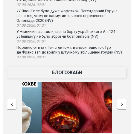
07.08.2026, 02:01
«У Японії все було дуже жорстко». Легендарний Горуна
зізнався, чому не засмутився через перенесення
Олімпіади-2020 (NV)
07.08.2026, 01:31
У Німеччині заявили, що на борту українського Ан-124
у Лейпцигу не було зброї чи боєприпасів (NV)
07.08.2026, 01:01
Порівнюють із «Пенісгейтом»: велосипедисток Тур
де Франс запідозрили у штучному збільшенні грудей (NV)
07.08.2026, 00:31
БЛОГОЖАБИ