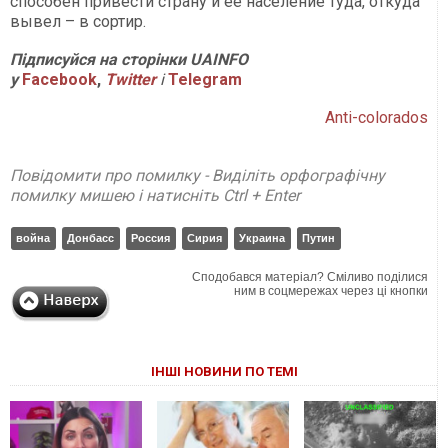
способен привести страну и ее население туда, откуда
вывел – в сортир.
Підписуйся на сторінки
UAINFO
у
Facebook
,
Twitter
і
Telegram
Аnti-colorados
Повідомити про помилку - Виділіть орфографічну
помилку мишею і натисніть Ctrl + Enter
война
Донбасс
Россия
Сирия
Украина
Путин
Сподобався матеріал? Сміливо поділися
ним в соцмережах через ці кнопки
ІНШІ НОВИНИ ПО ТЕМІ