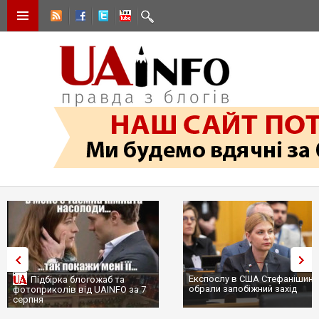
Експослу в США Стефанішині
Підбірка блогожаб та
обрали запобіжний захід
фотоприколів від UAINFO за 7
серпня