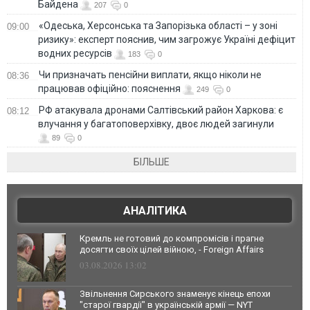
Байдена
207
0
«Одеська, Херсонська та Запорізька області – у зоні
09:00
ризику»: експерт пояснив, чим загрожує Україні дефіцит
водних ресурсів
183
0
Чи призначать пенсійни виплати, якщо ніколи не
08:36
працював офіційно: пояснення
249
0
РФ атакувала дронами Салтівський район Харкова: є
08:12
влучання у багатоповерхівку, двоє людей загинули
89
0
БІЛЬШЕ
АНАЛІТИКА
Кремль не готовий до компромісів і прагне
досягти своїх цілей війною, - Foreign Affairs
03.08.2026 13:02
Звільнення Сирського знаменує кінець епохи
"старої гвардії" в українській армії — NYT