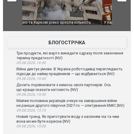
ькість
У парламенті Косово прем'єра закидали яйцями
Приїхав за
до українс
зіркового 
БЛОГОСТРІЧКА
Три продукти, які варто викидати одразу після закінчення
терміну придатності (NV)
09.08.2026, 16:00
Війна диктує умови. В Україна роботодавці переглядають
підходи до найму працівників — що відбувається (NV)
09.08.2026, 15:45
Досить порівнювати з кимось своїх партнерів. Ось
що краще сказати натомість (NV)
09.08.2026, 15:30
Майже половина українців очікує на завершення війни
не раніше другого півріччя 2027-го — опитування КМІС (NV)
09.08.2026, 15:15
Новий тренд. Як приготувати воду з насінням чіа та чим
вона може бути корисна (NV)
09.08.2026, 15:00