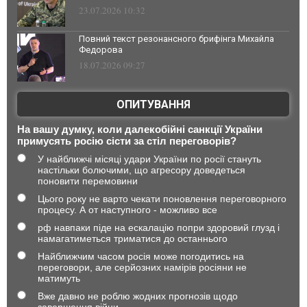
23.07.2026 10:32
Повний текст резонансного брифінга Михайла
Федорова
18.07.2026 09:27
ОПИТУВАННЯ
На вашу думку, коли далекобійні санкції України
примусять росію сісти за стіл переговорів?
У найближчі місяці удари України по росії стануть
настільки болючими, що агресору доведеться
поновити перемовини
Цього року не варто чекати поновлення переговорного
процесу. А от наступного - можливо все
рф навпаки піде на ескалацію попри здоровий глузд і
намагатиметься триматися до останнього
Найближчим часом росія може погодитись на
переговори, але серйозних намірів росіяни не
матимуть
Вже давно не роблю жодних прогнозів щодо
завершення війни