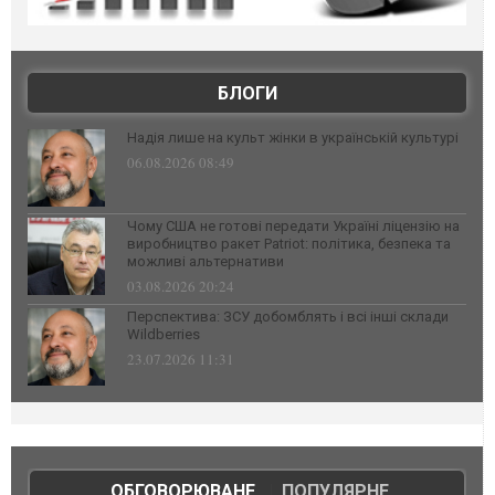
БЛОГИ
Надія лише на культ жінки в українській культурі
06.08.2026 08:49
Чому США не готові передати Україні ліцензію на
виробництво ракет Patriot: політика, безпека та
можливі альтернативи
03.08.2026 20:24
Перспектива: ЗСУ добомблять і всі інші склади
Wildberries
23.07.2026 11:31
ОБГОВОРЮВАНЕ
|
ПОПУЛЯРНЕ