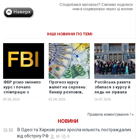
Сподобався матеріал? Сміливо поділися
ним в соцмережах через ці кнопки
ІНШІ НОВИНИ ПО ТЕМІ
ФБР різко змінило
Прогноз курсу
Російська ракета
курс і почало
валют на серпень:
збилася з курсу й
співпрацю з
банкір розповів,
ледь не зірвала
Росією та Китаєм, -
чого чекати від
саміт НАТО: у
05.08.2026
02.08.2026
16.07.2026
Reuters
долара та євро
Туреччині зчинили
тривогу
Правила коментування ! »
НОВИНИ
В Одесі та Харкові різко зросла кількість постраждалих
15:50
від обстрілу РФ
10
0