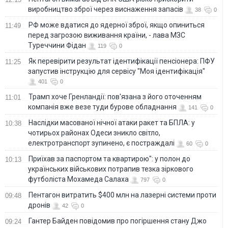
виробництво зброї через виснаження запасів
38
0
РФ може вдатися до ядерної зброї, якщо опиниться
11:49
перед загрозою виживання країни, - лава МЗС
Туреччини Фідан
119
0
Як перевірити результат ідентифікації пенсіонера: ПФУ
11:25
запустив інструкцію для сервісу "Моя ідентифікація"
401
0
Трамп хоче Гренландії: пов'язана з його оточенням
11:01
компанія вже везе туди бурове обладнання
141
0
Наслідки масованої нічної атаки ракет та БПЛА: у
10:38
чотирьох районах Одеси зникло світло,
електротранспорт зупинено, є постраждалі
60
0
Приїхав за паспортом та квартирою": у полон до
10:13
українських військових потрапив тезка зіркового
футболіста Мохамеда Салаха
797
0
Пентагон витратить $400 млн на лазерні системи проти
09:48
дронів
42
0
Гантер Байден повідомив про погіршення стану Джо
09:24