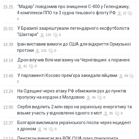
"Мадяр" повідомив про знищення С-400 у Геленджику,
15:25
4 комплекси ППО та 3 судна тіньового флоту РФ
21
0
У Бразилії заарештували легендарного ексфутболіста
15:01
"Шахтаря"
131
0
Іран виставив вимоги до США для відкриття Ормузької
14:39
протоки
131
0
Дрон влучив біля магазину на Чернігівщині: є поранені
14:14
41
0
У парламенті Косово прем'єра закидали яйцями
13:48
84
0
На Одещині через атаку РФ обмежили рух до пунктів
13:24
пропуску на кордоні з Молдовою
45
0
Сербія виділить 2 млн євро на українську енергетику та
13:00
візьме участь у відновленні одного з міст
35
0
Болгарія викликала українського посла через інцидент
12:37
з дроном
76
0
Пентагон вимагає від ВПК США різко прискорити
12:13