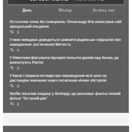
День
Місяць
За весь час
Остаточна точка без повернень: Олександр Усік анонсував свій
прощальний поєдинок
0
У яких випадках доведеться замінити радянське свідоцтво про
народження: роз'яснення Мін'юсту
0
У Німеччині фіксували підозрілі польоти дронів над базою, де
ремонтують Patriot
0
У Києві створили петицію про переведення всіх шкіл на
дистанціне навчання через посилення нічних обстрілів
0
Netflix поселив людину у білборді, що рекламує фантастичний
фільм "Останній дім"
0