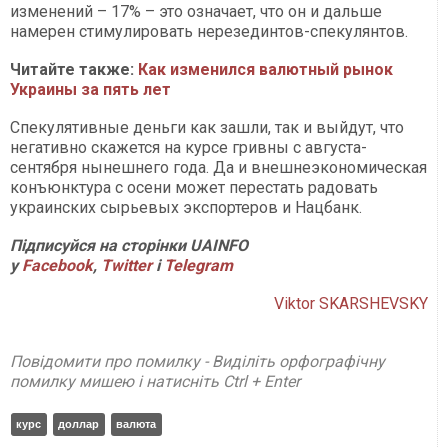
изменений – 17% – это означает, что он и дальше
намерен стимулировать нерезединтов-спекулянтов.
Читайте также:
Как изменился валютный рынок
Украины за пять лет
Спекулятивные деньги как зашли, так и выйдут, что
негативно скажется на курсе гривны с августа-
сентября нынешнего года. Да и внешнеэкономическая
конъюнктура с осени может перестать радовать
украинских сырьевых экспортеров и Нацбанк.
П
ідписуйся на сторінки
UAINFO
у
Facebook
,
Twitter
і
Telegram
Viktor SKARSHEVSKY
Повідомити про помилку - Виділіть орфографічну
помилку мишею і натисніть Ctrl + Enter
курс
доллар
валюта