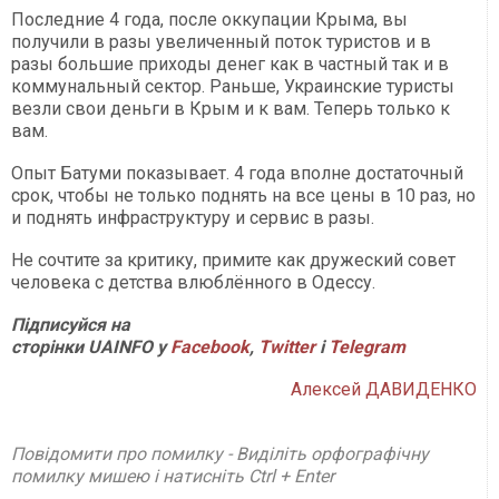
Последние 4 года, после оккупации Крыма, вы
получили в разы увеличенный поток туристов и в
разы большие приходы денег как в частный так и в
коммунальный сектор. Раньше, Украинские туристы
везли свои деньги в Крым и к вам. Теперь только к
вам.
Опыт Батуми показывает. 4 года вполне достаточный
срок, чтобы не только поднять на все цены в 10 раз, но
и поднять инфраструктуру и сервис в разы.
Не сочтите за критику, примите как дружеский совет
человека с детства влюблённого в Одессу.
П
ідписуйся на
сторінки
UAINFO у
Facebook
,
Twitter
і
Telegram
Алексей ДАВИДЕНКО
Повідомити про помилку - Виділіть орфографічну
помилку мишею і натисніть Ctrl + Enter