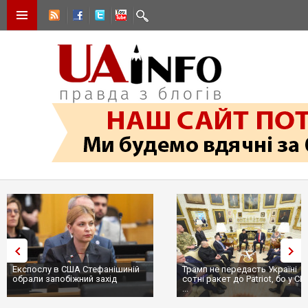
Експослу в США Стефанішиній
Трамп не передасть Україні
обрали запобіжний захід
сотні ракет до Patriot, бо у С
...