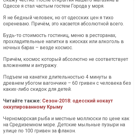
Одессе я стал частым гостем Города у моря.
Я не бедный человек, но от одесских цен я тихо
охреневаю. Причём, это касается абсолютной всего.
Будь-то стоимость гостиниц, меню в ресторанах,
прохладительные напитки в киосках или алкоголь в
ночных барах – везде космос.
Причём, космос который абсолютно не соответствует
вложениям и антуражу.
Подъем на канатке длительностью 4 минуты в
древнем убогом вагончике – 60 гривен с человека без
каких-либо скидок для детей.
Читайте также:
Сезон-2018: одесский нокаут
оккупированному Крыму
Черноморская рыба и местные моллюски по цене как
на Средиземном море. Детские мыльные пузыри на
улице по 100 гривен за флакон.