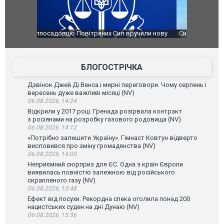
чили нову
Сили оборони уразили Ярославський НПЗ:
Неймар вла
губернатор регіону заявив про наймасштабнішу
"Сантоса".
атаку. ВІДЕО
БЛОГОСТРІЧКА
Дзвінок Джей Ді Венса і мирні переговори. Чому серпень і
вересень дуже важливі місяці (NV)
06.08.2026, 14:24
Відкрили у 2017 році. Гренада розірвала контракт
з росіянами на розробку газового родовища (NV)
06.08.2026, 14:12
«Потрібно залишити Україну». Гімнаст Ковтун відверто
висловився про зміну громадянства (NV)
06.08.2026, 14:00
Неприємний сюрприз для ЄС. Одна з країн Європи
виявилась повністю залежною від російського
скрапленого газу (NV)
06.08.2026, 13:48
Ефект від посухи. Рекордна спека оголила понад 200
нацистських суден на дні Дунаю (NV)
06.08.2026, 13:36