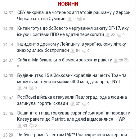
НОВИНИ
СБУ викрила ще чотирьох агітаторів рашизму у Херсоні,
14:37
Черкасах та на Сумщині
0
0
Китай готує до бойового чергування ракету DF-17, яку
14:28
існуючі системи ППО не здатні перехопити
22
0
Інцидент з дроном у Лейпцигу: в українському літаку
14:14
знаходились боєприпаси
54
0
Сибіга: Ми буквально б’ємося за кожну ракету
14:07
20
0
Будівництво 15 військових кораблів на честь Трампа
14:00
можуть коштувати майже 300 млрд доларів, - NYT
24
0
Російські війська атакували Павлоград: одна людина
13:57
загинула, горять склади
37
0
Вашингтон підштовхував європейські країни передати
13:45
Києву ракети до Patriot, але деякі відмовилися — WP
63
0
Чи був Трамп "агентом РФ"? Розсекречено матеріали
13:29