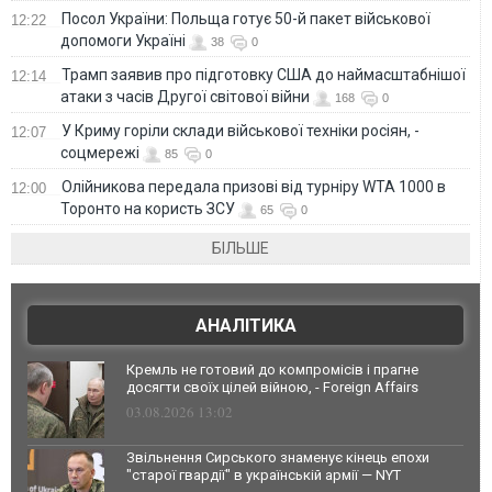
Посол України: Польща готує 50-й пакет військової
12:22
допомоги Україні
38
0
Трамп заявив про підготовку США до наймасштабнішої
12:14
атаки з часів Другої світової війни
168
0
У Криму горіли склади військової техніки росіян, -
12:07
соцмережі
85
0
Олійникова передала призові від турніру WTA 1000 в
12:00
Торонто на користь ЗСУ
65
0
БІЛЬШЕ
АНАЛІТИКА
Кремль не готовий до компромісів і прагне
досягти своїх цілей війною, - Foreign Affairs
03.08.2026 13:02
Звільнення Сирського знаменує кінець епохи
"старої гвардії" в українській армії — NYT