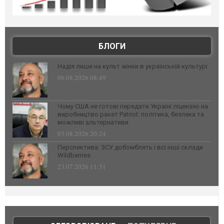
БЛОГИ
Надія лише на культ жінки в українській культурі
06.08.2026 08:49
Чому США не готові передати Україні ліцензію на
виробництво ракет Patriot: політика, безпека та
можливі альтернативи
03.08.2026 20:24
Перспектива: ЗСУ добомблять і всі інші склади
Wildberries
23.07.2026 11:31