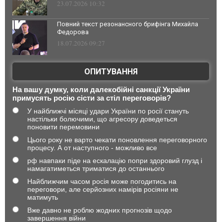
23.07.2026 10:32
Повний текст резонансного брифінга Михайла
Федорова
18.07.2026 09:27
ОПИТУВАННЯ
На вашу думку, коли далекобійні санкції України
примусять росію сісти за стіл переговорів?
У найближчі місяці удари України по росії стануть
настільки болючими, що агресору доведеться
поновити перемовини
Цього року не варто чекати поновлення переговорного
процесу. А от наступного - можливо все
рф навпаки піде на ескалацію попри здоровий глузд і
намагатиметься триматися до останнього
Найближчим часом росія може погодитись на
переговори, але серйозних намірів росіяни не
матимуть
Вже давно не роблю жодних прогнозів щодо
завершення війни