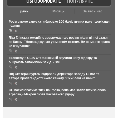
ОБГОВОРЮВАНЕ
|
ПОПУЛЯРНЕ
День
Місяць
За весь час
Росія зможе запускати близько 100 балістичних ракет щомісяця
- Флеш
0
Ліза Глінська емоційно звернулася до росіян після нічної атаки
по Києву: "Ненавиджу вас усім своїм єством. Ви не маєте права
на існування"
0
Експослу в США Стефанішиній вручили нову підозру та
обирають запобіжний захід, - ЗМІ
0
Під Єкатеринбургом підірвали директора заводу БПЛА та
автора пропагандистського каналу "Схиблені на війні"
0
ЄС посилюватиме тиск на Росію, вона має заплатити за свою
агресію, - Макрон після масованого удару
0