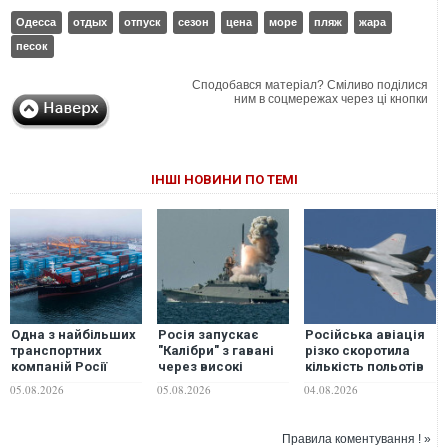
Одесса
отдых
отпуск
сезон
цена
море
пляж
жара
песок
Сподобався матеріал? Сміливо поділися
ним в соцмережах через ці кнопки
ІНШІ НОВИНИ ПО ТЕМІ
Одна з найбільших
Росія запускає
Російська авіація
транспортних
"Калібри" з гавані
різко скоротила
компаній Росії
через високі
кількість польотів
відмовилася
ризики виходу
над Чорним морем
05.08.2026
05.08.2026
04.08.2026
перевозити
ракетоносіїв у море
- Плетенчук
вантажі Чорним
- Плетенчук
морем
Правила коментування ! »