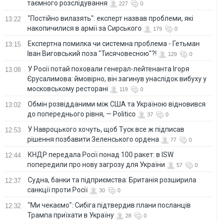
таємного розслідування
227
0
"Постійно вилазять": експерт назвав проблеми, які
13:22
накопичилися в армії за Сирського
179
0
Eкспертна помилка чи системна проблема - Гетьман
13:15
Іван Виговський поза "Тисячовесною"?!
129
0
У Росії потай поховали генерал-лейтенанта Ігоря
13:08
Єрусалимова: ймовірно, він загинув унаслідок вибуху у
московському ресторані
119
0
Обмін розвідданими між США та Україною відновився
13:02
до попереднього рівня, — Politico
37
0
У Навроцького хочуть, щоб Туск все ж підписав
12:53
рішення позбавити Зеленського ордена
77
0
КНДР передала Росії понад 100 ракет: в ISW
12:44
попередили про нову загрозу для України
57
0
Судна, банки та підприємства: Британія розширила
12:37
санкції проти Росії
30
0
"Ми чекаємо": Сибіга підтвердив плани посланців
12:32
Трампа приїхати в Україну
28
0